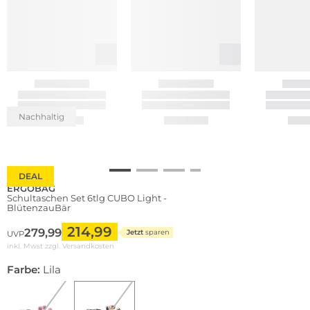
Nachhaltig
DEAL
ERGOBAG
Schultaschen Set 6tlg CUBO Light -
BlütenzauBär
214,99
279,99
Jetzt
sparen
UVP
inkl. Mwst zzgl.
Versandkosten
Farbe:
Lila