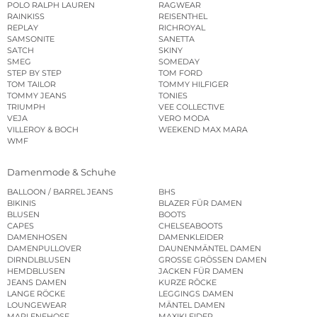
POLO RALPH LAUREN
RAGWEAR
RAINKISS
REISENTHEL
REPLAY
RICHROYAL
SAMSONITE
SANETTA
SATCH
SKINY
SMEG
SOMEDAY
STEP BY STEP
TOM FORD
TOM TAILOR
TOMMY HILFIGER
TOMMY JEANS
TONIES
TRIUMPH
VEE COLLECTIVE
VEJA
VERO MODA
VILLEROY & BOCH
WEEKEND MAX MARA
WMF
Damenmode & Schuhe
BALLOON / BARREL JEANS
BHS
BIKINIS
BLAZER FÜR DAMEN
BLUSEN
BOOTS
CAPES
CHELSEABOOTS
DAMENHOSEN
DAMENKLEIDER
DAMENPULLOVER
DAUNENMÄNTEL DAMEN
DIRNDLBLUSEN
GROSSE GRÖSSEN DAMEN
HEMDBLUSEN
JACKEN FÜR DAMEN
JEANS DAMEN
KURZE RÖCKE
LANGE RÖCKE
LEGGINGS DAMEN
LOUNGEWEAR
MÄNTEL DAMEN
MARLENEHOSE
MAXIKLEIDER