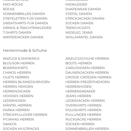
MIDI RÖCKE
MIDIKLEIDER
RÖCKE
SHAPEWEAR DAMEN
SONNENBRILLEN DAMEN
STIEFEL DAMEN
STIEFELETTEN FÜR DAMEN
STRICKJACKEN DAMEN
SWEATSHIRTS FÜR DAMEN
SOCKEN DAMEN
DIRNDL & TRACHTENKLEIDER
TRENCHCOATS
T-SHIRTS DAMEN
WIDELEG JEANS
WINTERJACKEN DAMEN
WOLLMÄNTEL DAMEN
Herrenmode & Schuhe
ANZÜGE & SMOKINGS
ANZUGSSCHUHE HERREN
BLOUSON HERREN
BOOTS HERREN
BOXERSHORTS
CARGOHOSEN HERREN
CHINOS HERREN
DAUNENJACKEN HERREN
GILETS HERREN
GROSSE GRÖSSEN HERREN
HERREN BUSINESSHEMDEN
HERREN FREIZEITHEMDEN
HERREN HEMDEN
HERRENHOSEN
HERRENJACKEN
HERRENSNEAKER
HOODIES HERREN
JEANS HERREN
LEDERHOSEN
LEDERJACKEN HERREN
MÄNTEL HERREN
OVERSHIRTS HERREN
PARKA HERREN
POLOSHIRTS HERREN
STRICKPULLOVER HERREN
PULLUNDER HERREN
PYJAMAS HERREN
RUCKSÄCKE HERREN
SAKKOS
SOCKEN HERREN
SOCKEN MULTIPACKS
SONNENBRILLEN HERREN