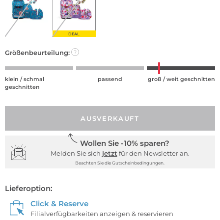
DEAL
Größenbeurteilung:
?
klein / schmal
passend
groß / weit geschnitten
geschnitten
AUSVERKAUFT
Wollen Sie -10% sparen?
Melden Sie sich
jetzt
für den Newsletter an.
Beachten Sie die Gutscheinbedingungen.
Lieferoption:
Click & Reserve
Filialverfügbarkeiten anzeigen & reservieren