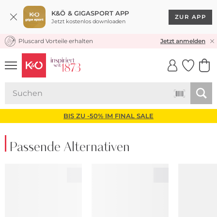
K&Ö & GIGASPORT APP
ZUR APP
Jetzt kostenlos downloaden
Pluscard Vorteile erhalten
KOSTENLOSER VERSAND* & RÜCKVERSAND
Jetzt anmelden
UNSERE APP
CLICK &
CLICK &
COLLECT
RESERVE
BIS ZU -50% IM FINAL SALE
Passende Alternativen