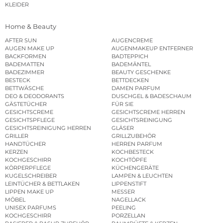
KLEIDER
Home & Beauty
AFTER SUN
AUGENCREME
AUGEN MAKE UP
AUGENMAKEUP ENTFERNER
BACKFORMEN
BADTEPPICH
BADEMATTEN
BADEMÄNTEL
BADEZIMMER
BEAUTY GESCHENKE
BESTECK
BETTDECKEN
BETTWÄSCHE
DAMEN PARFUM
DEO & DEODORANTS
DUSCHGEL & BADESCHAUM
GÄSTETÜCHER
FÜR SIE
GESICHTSCREME
GESICHTSCREME HERREN
GESICHTSPFLEGE
GESICHTSREINIGUNG
GESICHTSREINIGUNG HERREN
GLÄSER
GRILLER
GRILLZUBEHÖR
HANDTÜCHER
HERREN PARFUM
KERZEN
KOCHBESTECK
KOCHGESCHIRR
KOCHTÖPFE
KÖRPERPFLEGE
KÜCHENGERÄTE
KUGELSCHREIBER
LAMPEN & LEUCHTEN
LEINTÜCHER & BETTLAKEN
LIPPENSTIFT
LIPPEN MAKE UP
MESSER
MÖBEL
NAGELLACK
UNISEX PARFUMS
PEELING
KOCHGESCHIRR
PORZELLAN