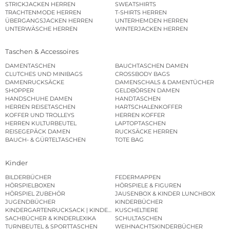
STRICKJACKEN HERREN
SWEATSHIRTS
TRACHTENMODE HERREN
T-SHIRTS HERREN
ÜBERGANGSJACKEN HERREN
UNTERHEMDEN HERREN
UNTERWÄSCHE HERREN
WINTERJACKEN HERREN
Taschen & Accessoires
DAMENTASCHEN
BAUCHTASCHEN DAMEN
CLUTCHES UND MINIBAGS
CROSSBODY BAGS
DAMENRUCKSÄCKE
DAMENSCHALS & DAMENTÜCHER
SHOPPER
GELDBÖRSEN DAMEN
HANDSCHUHE DAMEN
HANDTASCHEN
HERREN REISETASCHEN
HARTSCHALENKOFFER
KOFFER UND TROLLEYS
HERREN KOFFER
HERREN KULTURBEUTEL
LAPTOPTASCHEN
REISEGEPÄCK DAMEN
RUCKSÄCKE HERREN
BAUCH- & GÜRTELTASCHEN
TOTE BAG
Kinder
BILDERBÜCHER
FEDERMAPPEN
HÖRSPIELBOXEN
HÖRSPIELE & FIGUREN
HÖRSPIEL ZUBEHÖR
JAUSENBOX & KINDER LUNCHBOX
JUGENDBÜCHER
KINDERBÜCHER
KINDERGARTENRUCKSACK | KINDERGARTENBEUTEL
KUSCHELTIERE
SACHBÜCHER & KINDERLEXIKA
SCHULTASCHEN
TURNBEUTEL & SPORTTASCHEN
WEIHNACHTSKINDERBÜCHER