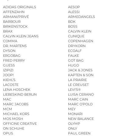
ADIDAS ORIGINALS
AESOP
AFFENZAHN
ALESSI
ARMANI/PRIVÉ
ARMEDANGELS
BARBOUR
BDK
BIRKENSTOCK
BOSS
BRAX
CALVIN KLEIN
CALVIN KLEIN JEANS
CLINIQUE
COMMA
COPENHAGEN
DR. MARTENS
DRYKORN
DYSON
ECOALF
ERGOBAG
FALKE
FRED PERRY
GOT BAG
GUESS
HUGO
IZIPIZI
JACK & JONES
JOOP!
KAPTEN & SON
KIEHL’S
LA PRAIRIE
LACOSTE
LE CREUSET
LENA HOSCHEK
LEVI’S®
LIEBESKIND BERLIN
LUISA CERANO
MAC
MARC CAIN
MARC JACOBS
MARC O’POLO
MCM
MEY
MICHAEL KORS
MONARI
MOS MOSH
NEW BALANCE
OFFICINE CREATIVE
OLYMP
ON SCHUHE
ONLY
OPUS
PAUL GREEN