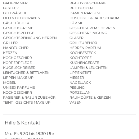
BADEZIMMER
BEAUTY GESCHENKE
BESTECK
BETTDECKEN
BETTWÄSCHE
DAMEN PARFUM
DEO & DEODORANTS
DUSCHGEL & BADESCHAUM
GÄSTETÜCHER
FÜR SIE
GESICHTSCREME
GESICHTSCREME HERREN
GESICHTSPFLEGE
GESICHTSREINIGUNG
GESICHTSREINIGUNG HERREN
GLÄSER
GRILLER
GRILLZUBEHÖR
HANDTÜCHER
HERREN PARFUM
KERZEN
KOCHBESTECK
KOCHGESCHIRR
KOCHTÖPFE
KÖRPERPFLEGE
KÜCHENGERÄTE
KUGELSCHREIBER
LAMPEN & LEUCHTEN
LEINTÜCHER & BETTLAKEN
LIPPENSTIFT
LIPPEN MAKE UP
MESSER
MÖBEL
NAGELLACK
UNISEX PARFUMS
PEELING
KOCHGESCHIRR
PORZELLAN
RASIERER & RASUR ZUBEHÖR
RAUMDÜFTE & KERZEN
TEINT | GESICHTS MAKE UP
VASEN
Hilfe & Kontakt
Mo.–Fr. 9:30 bis 18:30 Uhr