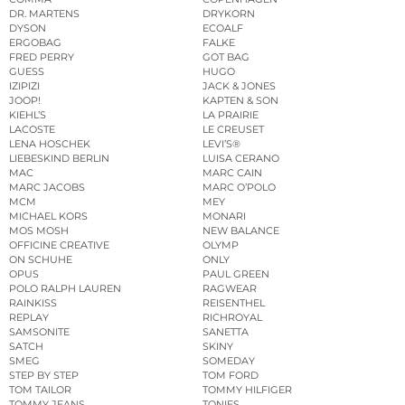
DR. MARTENS
DRYKORN
DYSON
ECOALF
ERGOBAG
FALKE
FRED PERRY
GOT BAG
GUESS
HUGO
IZIPIZI
JACK & JONES
JOOP!
KAPTEN & SON
KIEHL’S
LA PRAIRIE
LACOSTE
LE CREUSET
LENA HOSCHEK
LEVI’S®
LIEBESKIND BERLIN
LUISA CERANO
MAC
MARC CAIN
MARC JACOBS
MARC O’POLO
MCM
MEY
MICHAEL KORS
MONARI
MOS MOSH
NEW BALANCE
OFFICINE CREATIVE
OLYMP
ON SCHUHE
ONLY
OPUS
PAUL GREEN
POLO RALPH LAUREN
RAGWEAR
RAINKISS
REISENTHEL
REPLAY
RICHROYAL
SAMSONITE
SANETTA
SATCH
SKINY
SMEG
SOMEDAY
STEP BY STEP
TOM FORD
TOM TAILOR
TOMMY HILFIGER
TOMMY JEANS
TONIES