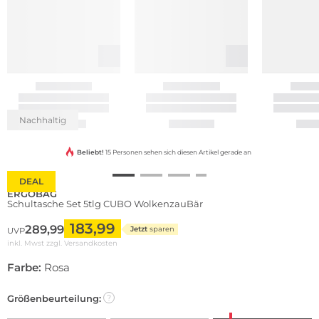
Nachhaltig
Beliebt!
15 Personen sehen sich diesen Artikel gerade an
DEAL
ERGOBAG
Schultasche Set 5tlg CUBO WolkenzauBär
183,99
289,99
Jetzt
sparen
UVP
inkl. Mwst zzgl.
Versandkosten
Farbe:
Rosa
Größenbeurteilung:
?