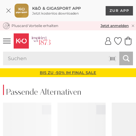
K&Ö & GIGASPORT APP
ZUR APP
Jetzt kostenlos downloaden
Pluscard Vorteile erhalten
KOSTENLOSER VERSAND* & RÜCKVERSAND
Jetzt anmelden
UNSERE APP
CLICK &
CLICK &
COLLECT
RESERVE
BIS ZU -50% IM FINAL SALE
Passende Alternativen