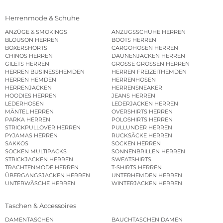
Herrenmode & Schuhe
ANZÜGE & SMOKINGS
ANZUGSSCHUHE HERREN
BLOUSON HERREN
BOOTS HERREN
BOXERSHORTS
CARGOHOSEN HERREN
CHINOS HERREN
DAUNENJACKEN HERREN
GILETS HERREN
GROSSE GRÖSSEN HERREN
HERREN BUSINESSHEMDEN
HERREN FREIZEITHEMDEN
HERREN HEMDEN
HERRENHOSEN
HERRENJACKEN
HERRENSNEAKER
HOODIES HERREN
JEANS HERREN
LEDERHOSEN
LEDERJACKEN HERREN
MÄNTEL HERREN
OVERSHIRTS HERREN
PARKA HERREN
POLOSHIRTS HERREN
STRICKPULLOVER HERREN
PULLUNDER HERREN
PYJAMAS HERREN
RUCKSÄCKE HERREN
SAKKOS
SOCKEN HERREN
SOCKEN MULTIPACKS
SONNENBRILLEN HERREN
STRICKJACKEN HERREN
SWEATSHIRTS
TRACHTENMODE HERREN
T-SHIRTS HERREN
ÜBERGANGSJACKEN HERREN
UNTERHEMDEN HERREN
UNTERWÄSCHE HERREN
WINTERJACKEN HERREN
Taschen & Accessoires
DAMENTASCHEN
BAUCHTASCHEN DAMEN