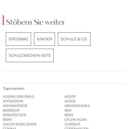
Stöbern Sie weiter
ERGOBAG
KINDER
SCHULE & CO.
SCHULTASCHEN-SETS
Topmarken
ADIDAS ORIGINALS
AESOP
AFFENZAHN
ALESSI
ARMANI/PRIVÉ
ARMEDANGELS
BARBOUR
BDK
BIRKENSTOCK
BOSS
BRAX
CALVIN KLEIN
CALVIN KLEIN JEANS
CLINIQUE
COMMA
COPENHAGEN