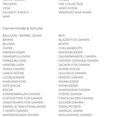
TRIUMPH
VEE COLLECTIVE
VEJA
VERO MODA
VILLEROY & BOCH
WEEKEND MAX MARA
WMF
Damenmode & Schuhe
BALLOON / BARREL JEANS
BHS
BIKINIS
BLAZER FÜR DAMEN
BLUSEN
BOOTS
CAPES
CHELSEABOOTS
DAMENHOSEN
DAMENKLEIDER
DAMENPULLOVER
DAUNENMÄNTEL DAMEN
DIRNDLBLUSEN
GROSSE GRÖSSEN DAMEN
HEMDBLUSEN
JACKEN FÜR DAMEN
JEANS DAMEN
KURZE RÖCKE
LANGE RÖCKE
LEGGINGS DAMEN
LOUNGEWEAR
MÄNTEL DAMEN
MARLENEHOSE
MAXIKLEIDER
MIDI RÖCKE
MIDIKLEIDER
RÖCKE
SHAPEWEAR DAMEN
SONNENBRILLEN DAMEN
STIEFEL DAMEN
STIEFELETTEN FÜR DAMEN
STRICKJACKEN DAMEN
SWEATSHIRTS FÜR DAMEN
SOCKEN DAMEN
DIRNDL & TRACHTENKLEIDER
TRENCHCOATS
T-SHIRTS DAMEN
WIDELEG JEANS
WINTERJACKEN DAMEN
WOLLMÄNTEL DAMEN