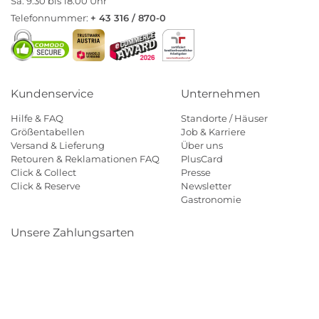
Sa. 9:30 bis 18:00 Uhr
Telefonnummer:
+ 43 316 / 870-0
Kundenservice
Unternehmen
Hilfe & FAQ
Standorte / Häuser
Größentabellen
Job & Karriere
Versand & Lieferung
Über uns
Retouren & Reklamationen FAQ
PlusCard
Click & Collect
Presse
Click & Reserve
Newsletter
Gastronomie
Unsere Zahlungsarten
Klarna
Paypal
Mastercard
Visa
Diners
Eps
Shop
Applepay
Amazon