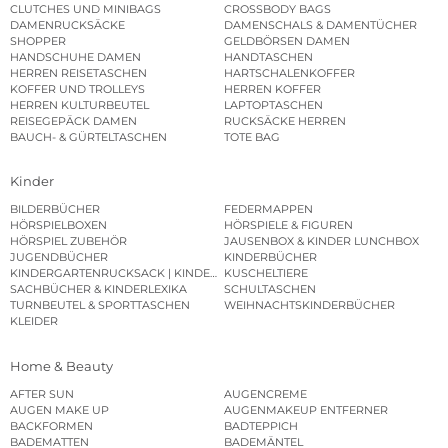
CLUTCHES UND MINIBAGS
CROSSBODY BAGS
DAMENRUCKSÄCKE
DAMENSCHALS & DAMENTÜCHER
SHOPPER
GELDBÖRSEN DAMEN
HANDSCHUHE DAMEN
HANDTASCHEN
HERREN REISETASCHEN
HARTSCHALENKOFFER
KOFFER UND TROLLEYS
HERREN KOFFER
HERREN KULTURBEUTEL
LAPTOPTASCHEN
REISEGEPÄCK DAMEN
RUCKSÄCKE HERREN
BAUCH- & GÜRTELTASCHEN
TOTE BAG
Kinder
BILDERBÜCHER
FEDERMAPPEN
HÖRSPIELBOXEN
HÖRSPIELE & FIGUREN
HÖRSPIEL ZUBEHÖR
JAUSENBOX & KINDER LUNCHBOX
JUGENDBÜCHER
KINDERBÜCHER
KINDERGARTENRUCKSACK | KINDERGARTENBEUTEL
KUSCHELTIERE
SACHBÜCHER & KINDERLEXIKA
SCHULTASCHEN
TURNBEUTEL & SPORTTASCHEN
WEIHNACHTSKINDERBÜCHER
KLEIDER
Home & Beauty
AFTER SUN
AUGENCREME
AUGEN MAKE UP
AUGENMAKEUP ENTFERNER
BACKFORMEN
BADTEPPICH
BADEMATTEN
BADEMÄNTEL