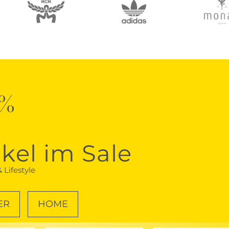
0%
ikel im Sale
 Lifestyle
ER
HOME