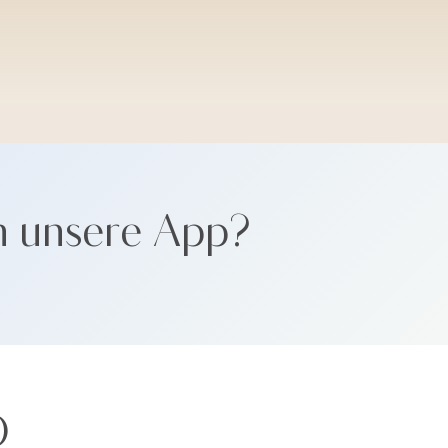
SANTORINI SOFT
n unsere App?
Ö