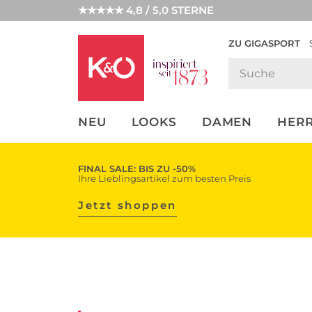
★★★★★ 4,8 / 5,0 STERNE
ZU GIGASPORT
FASHION-
UNSERE APP
CLICK &
CLICK &
TRENDS
COLLECT
RESERVE
NEU
LOOKS
DAMEN
HER
FINAL SALE: BIS ZU -50%
Ihre Lieblingsartikel zum besten Preis
Jetzt shoppen