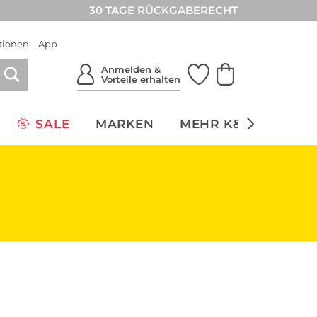
30 TAGE RÜCKGABERECHT
tionen
App
Anmelden &
Vorteile erhalten
SALE
MARKEN
MEHR K&Ö
NACH