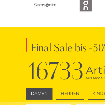
Final Sale bis -5
16733
Art
aus Mode &
DAMEN
HERREN
KIND