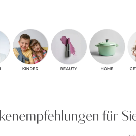
N
KINDER
BEAUTY
HOME
GE
enempfehlungen für Si