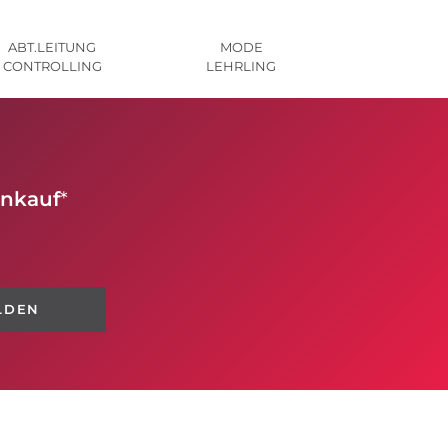
ABT.LEITUNG
MODE
CONTROLLING
LEHRLING
inkauf
*
LDEN