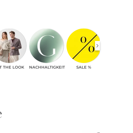
T THE LOOK
NACHHALTIGKEIT
SALE %
e