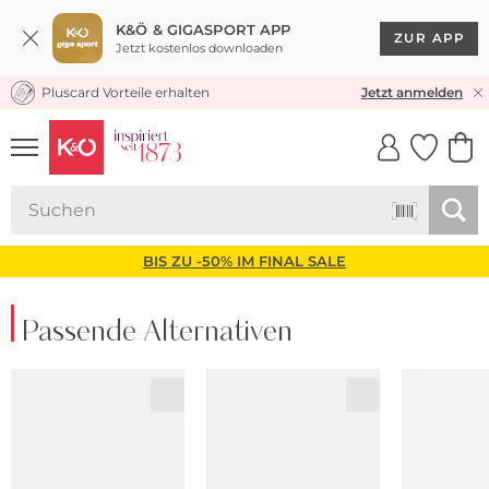
K&Ö & GIGASPORT APP
ZUR APP
Jetzt kostenlos downloaden
Pluscard Vorteile erhalten
KOSTENLOSER VERSAND* & RÜCKVERSAND
Jetzt anmelden
UNSERE APP
CLICK &
CLICK &
COLLECT
RESERVE
BIS ZU -50% IM FINAL SALE
Passende Alternativen