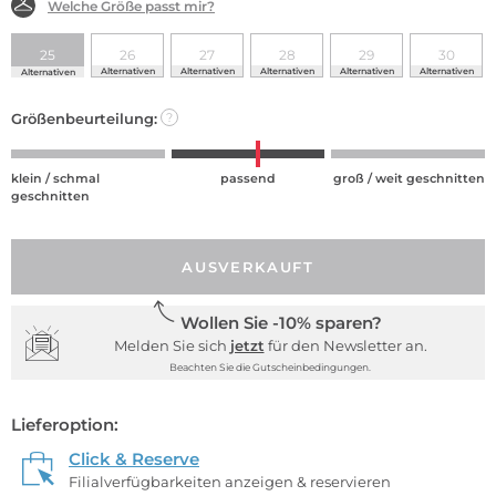
Welche Größe passt mir?
25
26
27
28
29
30
Alternativen
Alternativen
Alternativen
Alternativen
Alternativen
Alternativen
Größenbeurteilung:
?
klein / schmal
passend
groß / weit geschnitten
geschnitten
AUSVERKAUFT
Wollen Sie -10% sparen?
Melden Sie sich
jetzt
für den Newsletter an.
Beachten Sie die Gutscheinbedingungen.
Lieferoption:
Click & Reserve
Filialverfügbarkeiten anzeigen & reservieren