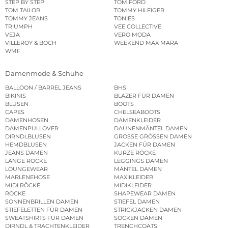
STEP BY STEP
TOM FORD
TOM TAILOR
TOMMY HILFIGER
TOMMY JEANS
TONIES
TRIUMPH
VEE COLLECTIVE
VEJA
VERO MODA
VILLEROY & BOCH
WEEKEND MAX MARA
WMF
Damenmode & Schuhe
BALLOON / BARREL JEANS
BHS
BIKINIS
BLAZER FÜR DAMEN
BLUSEN
BOOTS
CAPES
CHELSEABOOTS
DAMENHOSEN
DAMENKLEIDER
DAMENPULLOVER
DAUNENMÄNTEL DAMEN
DIRNDLBLUSEN
GROSSE GRÖSSEN DAMEN
HEMDBLUSEN
JACKEN FÜR DAMEN
JEANS DAMEN
KURZE RÖCKE
LANGE RÖCKE
LEGGINGS DAMEN
LOUNGEWEAR
MÄNTEL DAMEN
MARLENEHOSE
MAXIKLEIDER
MIDI RÖCKE
MIDIKLEIDER
RÖCKE
SHAPEWEAR DAMEN
SONNENBRILLEN DAMEN
STIEFEL DAMEN
STIEFELETTEN FÜR DAMEN
STRICKJACKEN DAMEN
SWEATSHIRTS FÜR DAMEN
SOCKEN DAMEN
DIRNDL & TRACHTENKLEIDER
TRENCHCOATS