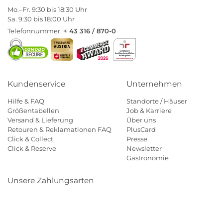
Mo.–Fr. 9:30 bis 18:30 Uhr
Sa. 9:30 bis 18:00 Uhr
Telefonnummer:
+ 43 316 / 870-0
Kundenservice
Unternehmen
Hilfe & FAQ
Standorte / Häuser
Größentabellen
Job & Karriere
Versand & Lieferung
Über uns
Retouren & Reklamationen FAQ
PlusCard
Click & Collect
Presse
Click & Reserve
Newsletter
Gastronomie
Unsere Zahlungsarten
Klarna
Paypal
Mastercard
Visa
Diners
Eps
Shop
Applepay
Amazon