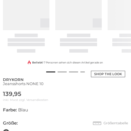
Beliebt!
7 Personen sehen sich diesen Artikel gerade an
SHOP THE LOOK
DRYKORN
Jeansshorts NONE 10
139,95
inkl. Mwst zzgl.
Versandkosten
Farbe:
Blau
Größe:
Größentabelle