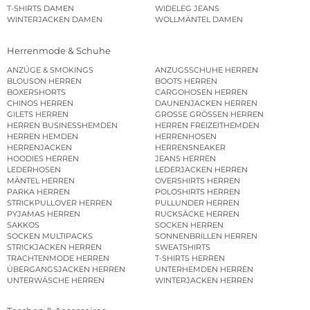
T-SHIRTS DAMEN
WIDELEG JEANS
WINTERJACKEN DAMEN
WOLLMÄNTEL DAMEN
Herrenmode & Schuhe
ANZÜGE & SMOKINGS
ANZUGSSCHUHE HERREN
BLOUSON HERREN
BOOTS HERREN
BOXERSHORTS
CARGOHOSEN HERREN
CHINOS HERREN
DAUNENJACKEN HERREN
GILETS HERREN
GROSSE GRÖSSEN HERREN
HERREN BUSINESSHEMDEN
HERREN FREIZEITHEMDEN
HERREN HEMDEN
HERRENHOSEN
HERRENJACKEN
HERRENSNEAKER
HOODIES HERREN
JEANS HERREN
LEDERHOSEN
LEDERJACKEN HERREN
MÄNTEL HERREN
OVERSHIRTS HERREN
PARKA HERREN
POLOSHIRTS HERREN
STRICKPULLOVER HERREN
PULLUNDER HERREN
PYJAMAS HERREN
RUCKSÄCKE HERREN
SAKKOS
SOCKEN HERREN
SOCKEN MULTIPACKS
SONNENBRILLEN HERREN
STRICKJACKEN HERREN
SWEATSHIRTS
TRACHTENMODE HERREN
T-SHIRTS HERREN
ÜBERGANGSJACKEN HERREN
UNTERHEMDEN HERREN
UNTERWÄSCHE HERREN
WINTERJACKEN HERREN