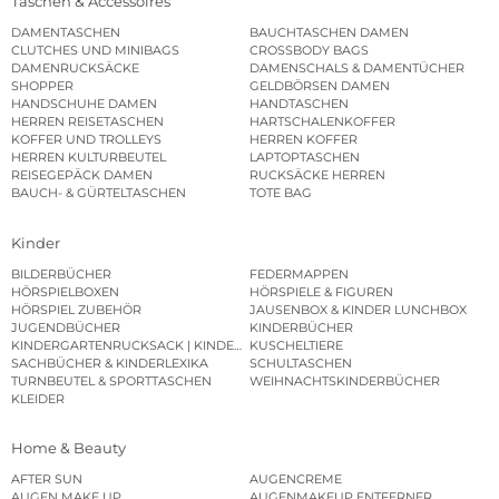
Taschen & Accessoires
DAMENTASCHEN
BAUCHTASCHEN DAMEN
CLUTCHES UND MINIBAGS
CROSSBODY BAGS
DAMENRUCKSÄCKE
DAMENSCHALS & DAMENTÜCHER
SHOPPER
GELDBÖRSEN DAMEN
HANDSCHUHE DAMEN
HANDTASCHEN
HERREN REISETASCHEN
HARTSCHALENKOFFER
KOFFER UND TROLLEYS
HERREN KOFFER
HERREN KULTURBEUTEL
LAPTOPTASCHEN
REISEGEPÄCK DAMEN
RUCKSÄCKE HERREN
BAUCH- & GÜRTELTASCHEN
TOTE BAG
Kinder
BILDERBÜCHER
FEDERMAPPEN
HÖRSPIELBOXEN
HÖRSPIELE & FIGUREN
HÖRSPIEL ZUBEHÖR
JAUSENBOX & KINDER LUNCHBOX
JUGENDBÜCHER
KINDERBÜCHER
KINDERGARTENRUCKSACK | KINDERGARTENBEUTEL
KUSCHELTIERE
SACHBÜCHER & KINDERLEXIKA
SCHULTASCHEN
TURNBEUTEL & SPORTTASCHEN
WEIHNACHTSKINDERBÜCHER
KLEIDER
Home & Beauty
AFTER SUN
AUGENCREME
AUGEN MAKE UP
AUGENMAKEUP ENTFERNER