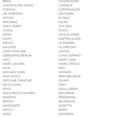
BRAX
CALVIN KLEIN
CALVIN KLEIN JEANS
CLINIQUE
COMMA
COPENHAGEN
DR. MARTENS
DRYKORN
DYSON
ECOALF
ERGOBAG
FALKE
FRED PERRY
GOT BAG
GUESS
HUGO
IZIPIZI
JACK & JONES
JOOP!
KAPTEN & SON
KIEHL’S
LA PRAIRIE
LACOSTE
LE CREUSET
LENA HOSCHEK
LEVI’S®
LIEBESKIND BERLIN
LUISA CERANO
MAC
MARC CAIN
MARC JACOBS
MARC O’POLO
MCM
MEY
MICHAEL KORS
MONARI
MOS MOSH
NEW BALANCE
OFFICINE CREATIVE
OLYMP
ON SCHUHE
ONLY
OPUS
PAUL GREEN
POLO RALPH LAUREN
RAGWEAR
RAINKISS
REISENTHEL
REPLAY
RICHROYAL
SAMSONITE
SANETTA
SATCH
SKINY
SMEG
SOMEDAY