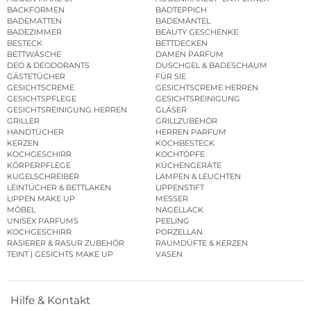
BACKFORMEN
BADTEPPICH
BADEMATTEN
BADEMÄNTEL
BADEZIMMER
BEAUTY GESCHENKE
BESTECK
BETTDECKEN
BETTWÄSCHE
DAMEN PARFUM
DEO & DEODORANTS
DUSCHGEL & BADESCHAUM
GÄSTETÜCHER
FÜR SIE
GESICHTSCREME
GESICHTSCREME HERREN
GESICHTSPFLEGE
GESICHTSREINIGUNG
GESICHTSREINIGUNG HERREN
GLÄSER
GRILLER
GRILLZUBEHÖR
HANDTÜCHER
HERREN PARFUM
KERZEN
KOCHBESTECK
KOCHGESCHIRR
KOCHTÖPFE
KÖRPERPFLEGE
KÜCHENGERÄTE
KUGELSCHREIBER
LAMPEN & LEUCHTEN
LEINTÜCHER & BETTLAKEN
LIPPENSTIFT
LIPPEN MAKE UP
MESSER
MÖBEL
NAGELLACK
UNISEX PARFUMS
PEELING
KOCHGESCHIRR
PORZELLAN
RASIERER & RASUR ZUBEHÖR
RAUMDÜFTE & KERZEN
TEINT | GESICHTS MAKE UP
VASEN
Hilfe & Kontakt