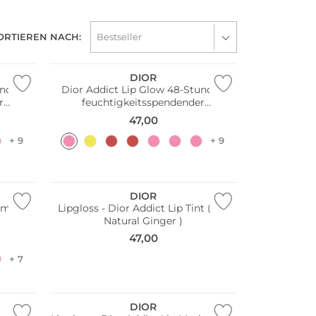
ORTIEREN NACH:
DIOR
unden
Dior Addict Lip Glow 48-Stunden
r
feuchtigkeitsspendender
y)
Lippenbalsam (012 Rosewood)
47,00
+ 9
+ 9
Nur Online
DIOR
imizer (
Lipgloss - Dior Addict Lip Tint ( 731
Natural Ginger )
47,00
+ 7
DIOR