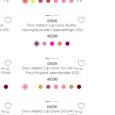
+ 9
+ 9
DIOR
ter
Dior Addict Lip Glow Butter
 (101
Hochglänzende Lippenpflege (102
Glazed Lavender)
47,00
DIOR
h lang
Dior Addict Lip Glow Oil 24h lang
 Pink)
Feuchtigkeit spendendes (012
Rosewood)
47,00
DIOR
h lang
Dior Addict Lip Glow Oil 24h lang