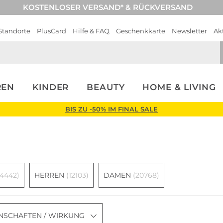
KOSTENLOSER VERSAND* & RÜCKVERSAND
Standorte
PlusCard
Hilfe & FAQ
Geschenkkarte
Newsletter
Ak
REN
KINDER
BEAUTY
HOME & LIVING
BIS ZU -50% IM FINAL SALE
(4442)
HERREN
(12103)
DAMEN
(20768)
NSCHAFTEN / WIRKUNG