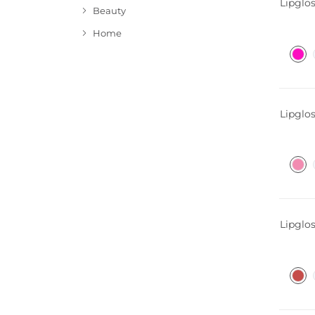
Lipglos
Beauty
Home
Lipglos
Nur On
Lipglos