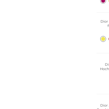
Dior
L
Di
Hoch
Dior 