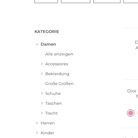
KATEGORIE
D
Damen
A
Alle anzeigen
Volu
Accessoires
Bekleidung
Große Größen
Dior
Schuhe
Lippe
Taschen
Tracht
Herren
Kinder