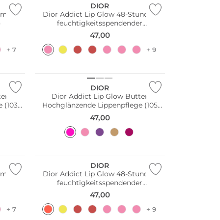
DIOR
imizer (
Dior Addict Lip Glow 48-Stunden
)
feuchtigkeitsspendender
Lippenbalsam (001 Pink)
47,00
+ 7
+ 9
DIOR
ter
Dior Addict Lip Glow Butter
 (103
Hochglänzende Lippenpflege (105
Lychee)
47,00
DIOR
imizer (
Dior Addict Lip Glow 48-Stunden
feuchtigkeitsspendender
Lippenbalsam (004 Coral)
47,00
+ 7
+ 9