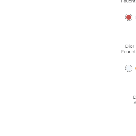
Feucht
Dior 
Feucht
D
A
Vo