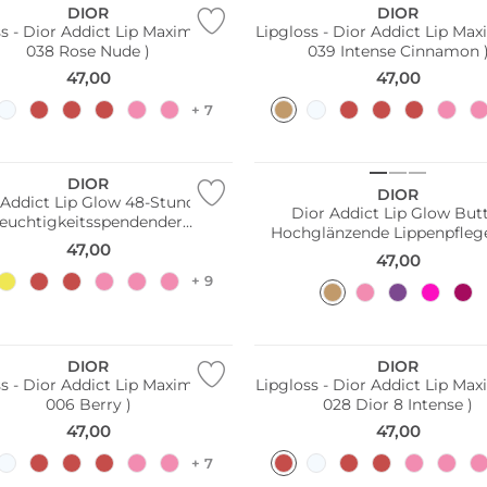
DIOR
DIOR
s - Dior Addict Lip Maximizer (
Lipgloss - Dior Addict Lip Max
038 Rose Nude )
039 Intense Cinnamon 
47,00
47,00
+ 7
DIOR
DIOR
 Addict Lip Glow 48-Stunden
Dior Addict Lip Glow But
feuchtigkeitsspendender
Hochglänzende Lippenpflege
ippenbalsam (077 Candy)
47,00
Toffee)
47,00
+ 9
DIOR
DIOR
s - Dior Addict Lip Maximizer (
Lipgloss - Dior Addict Lip Max
006 Berry )
028 Dior 8 Intense )
47,00
47,00
+ 7