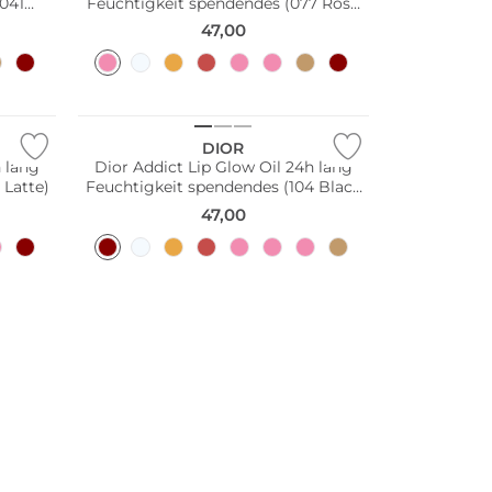
(041
Feuchtigkeit spendendes (077 Rosy
Candy)
47,00
DIOR
h lang
Dior Addict Lip Glow Oil 24h lang
 Latte)
Feuchtigkeit spendendes (104 Black
Cherry)
47,00