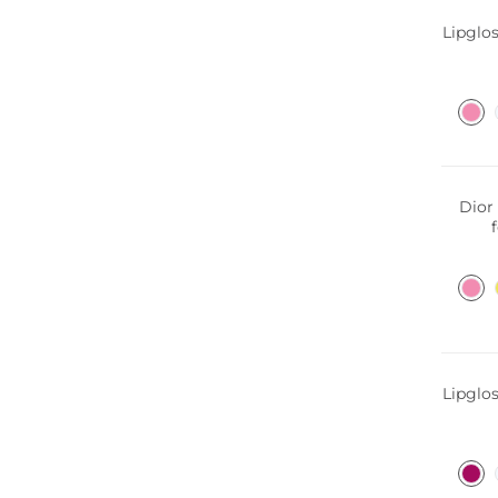
Lipglos
Dior
L
Lipglos