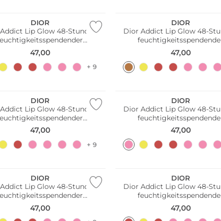
DIOR
DIOR
 Addict Lip Glow 48-Stunden
Dior Addict Lip Glow 48-St
feuchtigkeitsspendender
feuchtigkeitsspendende
ippenbalsam (015 Cherry)
Lippenbalsam (020 Mahog
47,00
47,00
+ 9
line
DIOR
DIOR
 Addict Lip Glow 48-Stunden
Dior Addict Lip Glow 48-St
feuchtigkeitsspendender
feuchtigkeitsspendende
penbalsam (033 Coral Pink)
Lippenbalsam (038 Rose N
47,00
47,00
+ 9
line
DIOR
DIOR
 Addict Lip Glow 48-Stunden
Dior Addict Lip Glow 48-St
feuchtigkeitsspendender
feuchtigkeitsspendende
Lippenbalsam (074 Jelly)
Lippenbalsam (075 Gum
47,00
47,00