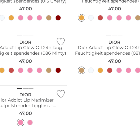
igkeit spendendes (015 Cherry)
Feuchtigkeit spendendes 
Peachy)
47,00
47,00
DIOR
DIOR
Addict Lip Glow Oil 24h lang
Dior Addict Lip Glow Oil 24
igkeit spendendes (086 Minty)
Feuchtigkeit spendendes (081
47,00
47,00
DIOR
ior Addict Lip Maximizer
ufpolsternder Lipgloss –
Feuchtigkeitspflege und
47,00
lumeneffekt (054 Aurora)