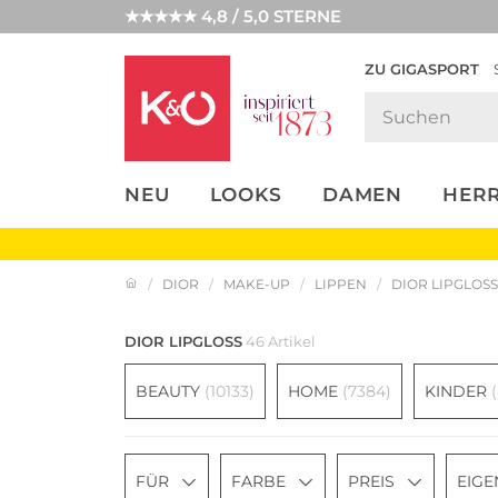
★★★★★ 4,8 / 5,0 STERNE
ZU GIGASPORT
FASHION-
UNSERE APP
CLICK &
CLICK &
TRENDS
COLLECT
RESERVE
NEU
LOOKS
DAMEN
HER
DIOR
MAKE-UP
LIPPEN
DIOR LIPGLOSS
DIOR LIPGLOSS
46 Artikel
BEAUTY
(10133)
HOME
(7384)
KINDER
FÜR
FARBE
PREIS
EIGE