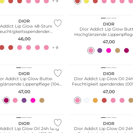
+ 9
DIOR
DIOR
 Addict Lip Glow 48-Stunden
Dior Addict Lip Glow But
feuchtigkeitsspendender
Hochglänzende Lippenpflege
ippenbalsam (203 Citrus)
46,00
Glazed Pink)
47,00
+ 9
DIOR
DIOR
or Addict Lip Glow Butter
Dior Addict Lip Glow Oil 24
glänzende Lippenpflege (104
Feuchtigkeit spendendes (001
Black Cherry)
47,00
47,00
DIOR
DIOR
Addict Lip Glow Oil 24h lang
Dior Addict Lip Glow Oil 24