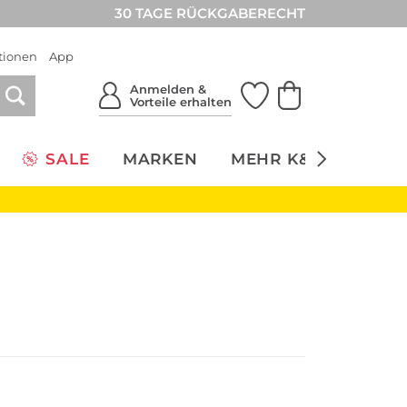
30 TAGE RÜCKGABERECHT
tionen
App
Anmelden &
Vorteile erhalten
SALE
MARKEN
MEHR K&Ö
NACH