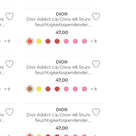
Nur Online
DIOR
unden
Dior Addict Lip Glow 48-Stunden
r
feuchtigkeitsspendender
any)
Lippenbalsam (025 Seoul Scarlet)
47,00
+ 9
+ 9
Nur Online
DIOR
unden
Dior Addict Lip Glow 48-Stunden
r
feuchtigkeitsspendender
ude)
Lippenbalsam (073 Blackberry)
47,00
+ 9
+ 9
Nur Online
DIOR
unden
Dior Addict Lip Glow 48-Stunden
r
feuchtigkeitsspendender
my)
Lippenbalsam (076 Tangerine)
47,00