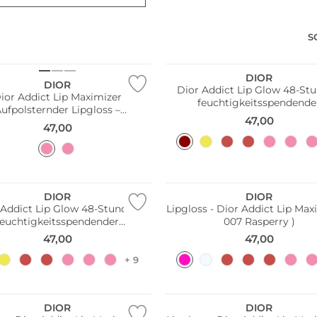
S
DIOR
DIOR
Dior Addict Lip Glow 48-St
ior Addict Lip Maximizer
feuchtigkeitsspendende
ufpolsternder Lipgloss –
Lippenbalsam (006 Berr
47,00
Feuchtigkeitspflege und
47,00
meneffekt (053 Golden Hour)
Nur Online
DIOR
DIOR
 Addict Lip Glow 48-Stunden
Lipgloss - Dior Addict Lip Max
feuchtigkeitsspendender
007 Rasperry )
nbalsam (000 Universal Clear)
47,00
47,00
+ 9
DIOR
DIOR