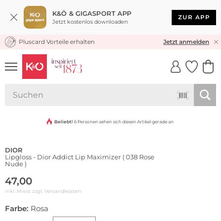
K&Ö & GIGASPORT APP
ZUR APP
Jetzt kostenlos downloaden
Pluscard Vorteile erhalten
KOSTENLOSER VERSAND* & RÜCKVERSAND
Jetzt anmelden
UNSERE APP
CLICK &
CLICK &
COLLECT
RESERVE
Beliebt!
6 Personen sehen sich diesen Artikel gerade an
DIOR
Lipgloss - Dior Addict Lip Maximizer ( 038 Rose
Nude )
47,00
inkl. Mwst zzgl.
Versandkosten
Farbe:
Rosa