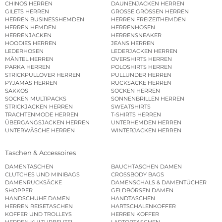
CHINOS HERREN
DAUNENJACKEN HERREN
GILETS HERREN
GROSSE GRÖSSEN HERREN
HERREN BUSINESSHEMDEN
HERREN FREIZEITHEMDEN
HERREN HEMDEN
HERRENHOSEN
HERRENJACKEN
HERRENSNEAKER
HOODIES HERREN
JEANS HERREN
LEDERHOSEN
LEDERJACKEN HERREN
MÄNTEL HERREN
OVERSHIRTS HERREN
PARKA HERREN
POLOSHIRTS HERREN
STRICKPULLOVER HERREN
PULLUNDER HERREN
PYJAMAS HERREN
RUCKSÄCKE HERREN
SAKKOS
SOCKEN HERREN
SOCKEN MULTIPACKS
SONNENBRILLEN HERREN
STRICKJACKEN HERREN
SWEATSHIRTS
TRACHTENMODE HERREN
T-SHIRTS HERREN
ÜBERGANGSJACKEN HERREN
UNTERHEMDEN HERREN
UNTERWÄSCHE HERREN
WINTERJACKEN HERREN
Taschen & Accessoires
DAMENTASCHEN
BAUCHTASCHEN DAMEN
CLUTCHES UND MINIBAGS
CROSSBODY BAGS
DAMENRUCKSÄCKE
DAMENSCHALS & DAMENTÜCHER
SHOPPER
GELDBÖRSEN DAMEN
HANDSCHUHE DAMEN
HANDTASCHEN
HERREN REISETASCHEN
HARTSCHALENKOFFER
KOFFER UND TROLLEYS
HERREN KOFFER
HERREN KULTURBEUTEL
LAPTOPTASCHEN