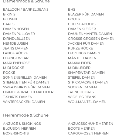
Damenmode & Schuhe
BALLOON / BARREL JEANS
BHS
BIKINIS
BLAZER FÜR DAMEN
BLUSEN
BOOTS
CAPES
CHELSEABOOTS
DAMENHOSEN
DAMENKLEIDER
DAMENPULLOVER
DAUNENMÄNTEL DAMEN
DIRNDLBLUSEN
GROSSE GRÖSSEN DAMEN
HEMDBLUSEN
JACKEN FÜR DAMEN
JEANS DAMEN
KURZE RÖCKE
LANGE RÖCKE
LEGGINGS DAMEN
LOUNGEWEAR
MÄNTEL DAMEN
MARLENEHOSE
MAXIKLEIDER
MIDI RÖCKE
MIDIKLEIDER
RÖCKE
SHAPEWEAR DAMEN
SONNENBRILLEN DAMEN
STIEFEL DAMEN
STIEFELETTEN FÜR DAMEN
STRICKJACKEN DAMEN
SWEATSHIRTS FÜR DAMEN
SOCKEN DAMEN
DIRNDL & TRACHTENKLEIDER
TRENCHCOATS
T-SHIRTS DAMEN
WIDELEG JEANS
WINTERJACKEN DAMEN
WOLLMÄNTEL DAMEN
Herrenmode & Schuhe
ANZÜGE & SMOKINGS
ANZUGSSCHUHE HERREN
BLOUSON HERREN
BOOTS HERREN
BOXERSHORTS
CARGOHOSEN HERREN