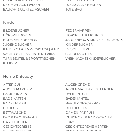
REISEGEPÄCK DAMEN
RUCKSÄCKE HERREN
BAUCH- & GÜRTELTASCHEN
TOTE BAG
Kinder
BILDERBÜCHER
FEDERMAPPEN
HÖRSPIELBOXEN
HÖRSPIELE & FIGUREN
HÖRSPIEL ZUBEHÖR
JAUSENBOX & KINDER LUNCHBOX
JUGENDBÜCHER
KINDERBÜCHER
KINDERGARTENRUCKSACK | KINDERGARTENBEUTEL
KUSCHELTIERE
SACHBÜCHER & KINDERLEXIKA
SCHULTASCHEN
TURNBEUTEL & SPORTTASCHEN
WEIHNACHTSKINDERBÜCHER
KLEIDER
Home & Beauty
AFTER SUN
AUGENCREME
AUGEN MAKE UP
AUGENMAKEUP ENTFERNER
BACKFORMEN
BADTEPPICH
BADEMATTEN
BADEMÄNTEL
BADEZIMMER
BEAUTY GESCHENKE
BESTECK
BETTDECKEN
BETTWÄSCHE
DAMEN PARFUM
DEO & DEODORANTS
DUSCHGEL & BADESCHAUM
GÄSTETÜCHER
FÜR SIE
GESICHTSCREME
GESICHTSCREME HERREN