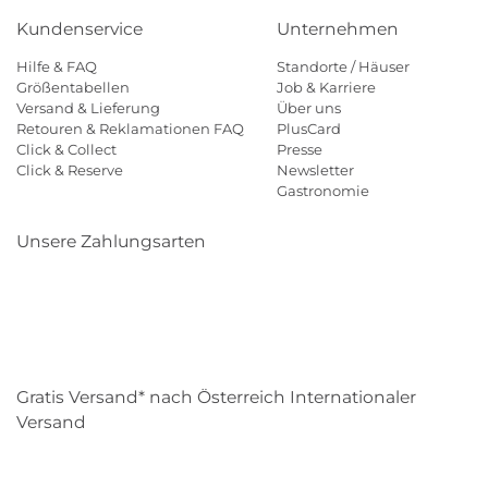
Kundenservice
Unternehmen
Hilfe & FAQ
Standorte / Häuser
Größentabellen
Job & Karriere
Versand & Lieferung
Über uns
Retouren & Reklamationen FAQ
PlusCard
Click & Collect
Presse
Click & Reserve
Newsletter
Gastronomie
Unsere Zahlungsarten
Klarna
Paypal
Mastercard
Visa
Diners
Eps
Shop
Applepay
Amazon
Gratis Versand* nach Österreich Internationaler
Versand