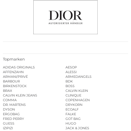
Topmarken
ADIDAS ORIGINALS
AESOP
AFFENZAHN
ALESSI
ARMANI/PRIVÉ
ARMEDANGELS
BARBOUR
BDK
BIRKENSTOCK
BOSS
BRAX
CALVIN KLEIN
CALVIN KLEIN JEANS
CLINIQUE
COMMA
COPENHAGEN
DR. MARTENS
DRYKORN
DYSON
ECOALF
ERGOBAG
FALKE
FRED PERRY
GOT BAG
GUESS
HUGO
IZIPIZI
JACK & JONES