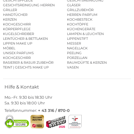
GESICHTSPFLEGE
GESICHTSREINIGUNG
GESICHTSREINIGUNG HERREN
GLÄSER
GRILLER
GRILLZUBEHÖR
HANDTÜCHER
HERREN PARFUM
KERZEN
KOCHBESTECK
KOCHGESCHIRR
KOCHTÖPFE
KÖRPERPFLEGE
KÜCHENGERÄTE
KUGELSCHREIBER
LAMPEN & LEUCHTEN
LEINTÜCHER & BETTLAKEN
LIPPENSTIFT
LIPPEN MAKE UP
MESSER
MÖBEL
NAGELLACK
UNISEX PARFUMS
PEELING
KOCHGESCHIRR
PORZELLAN
RASIERER & RASUR ZUBEHÖR
RAUMDÜFTE & KERZEN
TEINT | GESICHTS MAKE UP
VASEN
Hilfe & Kontakt
Mo.–Fr. 9:30 bis 18:30 Uhr
Sa. 9:30 bis 18:00 Uhr
Telefonnummer:
+ 43 316 / 870-0