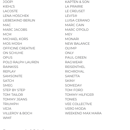
JOOP!
KAPTEN & SON
KIEHL’S
LA PRAIRIE
LACOSTE
LE CREUSET
LENA HOSCHEK
LEVI’S®
LIEBESKIND BERLIN
LUISA CERANO
MAC
MARC CAIN
MARC JACOBS
MARC O’POLO
MCM
MEY
MICHAEL KORS
MONARI
MOS MOSH
NEW BALANCE
OFFICINE CREATIVE
OLYMP
ON SCHUHE
ONLY
OPUS
PAUL GREEN
POLO RALPH LAUREN
RAGWEAR
RAINKISS
REISENTHEL
REPLAY
RICHROYAL
SAMSONITE
SANETTA
SATCH
SKINY
SMEG
SOMEDAY
STEP BY STEP
TOM FORD
TOM TAILOR
TOMMY HILFIGER
TOMMY JEANS
TONIES
TRIUMPH
VEE COLLECTIVE
VEJA
VERO MODA
VILLEROY & BOCH
WEEKEND MAX MARA
WMF