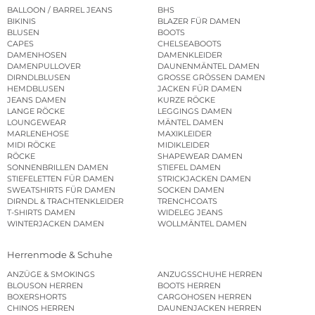
BALLOON / BARREL JEANS
BHS
BIKINIS
BLAZER FÜR DAMEN
BLUSEN
BOOTS
CAPES
CHELSEABOOTS
DAMENHOSEN
DAMENKLEIDER
DAMENPULLOVER
DAUNENMÄNTEL DAMEN
DIRNDLBLUSEN
GROSSE GRÖSSEN DAMEN
HEMDBLUSEN
JACKEN FÜR DAMEN
JEANS DAMEN
KURZE RÖCKE
LANGE RÖCKE
LEGGINGS DAMEN
LOUNGEWEAR
MÄNTEL DAMEN
MARLENEHOSE
MAXIKLEIDER
MIDI RÖCKE
MIDIKLEIDER
RÖCKE
SHAPEWEAR DAMEN
SONNENBRILLEN DAMEN
STIEFEL DAMEN
STIEFELETTEN FÜR DAMEN
STRICKJACKEN DAMEN
SWEATSHIRTS FÜR DAMEN
SOCKEN DAMEN
DIRNDL & TRACHTENKLEIDER
TRENCHCOATS
T-SHIRTS DAMEN
WIDELEG JEANS
WINTERJACKEN DAMEN
WOLLMÄNTEL DAMEN
Herrenmode & Schuhe
ANZÜGE & SMOKINGS
ANZUGSSCHUHE HERREN
BLOUSON HERREN
BOOTS HERREN
BOXERSHORTS
CARGOHOSEN HERREN
CHINOS HERREN
DAUNENJACKEN HERREN