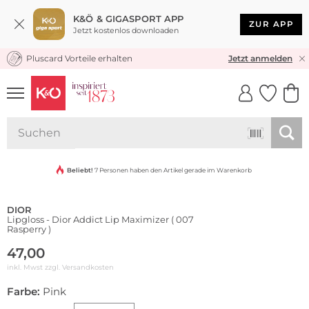
K&Ö & GIGASPORT APP
ZUR APP
Jetzt kostenlos downloaden
Pluscard Vorteile erhalten
KOSTENLOSER VERSAND* & RÜCKVERSAND
Jetzt anmelden
UNSERE APP
CLICK &
CLICK &
COLLECT
RESERVE
Nur Online
Beliebt!
7 Personen haben den Artikel gerade im Warenkorb
DIOR
Lipgloss - Dior Addict Lip Maximizer ( 007
Rasperry )
47,00
inkl. Mwst zzgl.
Versandkosten
Farbe:
Pink