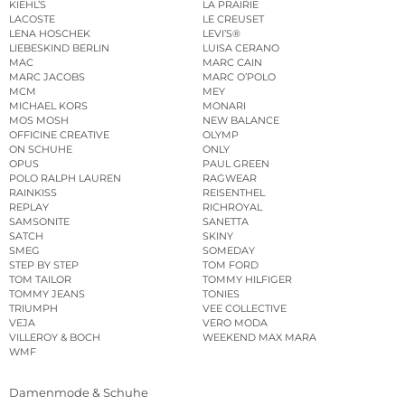
KIEHL’S
LA PRAIRIE
LACOSTE
LE CREUSET
LENA HOSCHEK
LEVI’S®
LIEBESKIND BERLIN
LUISA CERANO
MAC
MARC CAIN
MARC JACOBS
MARC O’POLO
MCM
MEY
MICHAEL KORS
MONARI
MOS MOSH
NEW BALANCE
OFFICINE CREATIVE
OLYMP
ON SCHUHE
ONLY
OPUS
PAUL GREEN
POLO RALPH LAUREN
RAGWEAR
RAINKISS
REISENTHEL
REPLAY
RICHROYAL
SAMSONITE
SANETTA
SATCH
SKINY
SMEG
SOMEDAY
STEP BY STEP
TOM FORD
TOM TAILOR
TOMMY HILFIGER
TOMMY JEANS
TONIES
TRIUMPH
VEE COLLECTIVE
VEJA
VERO MODA
VILLEROY & BOCH
WEEKEND MAX MARA
WMF
Damenmode & Schuhe