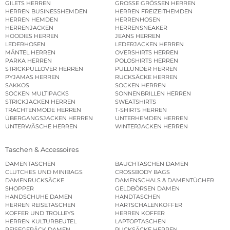
GILETS HERREN
GROSSE GRÖSSEN HERREN
HERREN BUSINESSHEMDEN
HERREN FREIZEITHEMDEN
HERREN HEMDEN
HERRENHOSEN
HERRENJACKEN
HERRENSNEAKER
HOODIES HERREN
JEANS HERREN
LEDERHOSEN
LEDERJACKEN HERREN
MÄNTEL HERREN
OVERSHIRTS HERREN
PARKA HERREN
POLOSHIRTS HERREN
STRICKPULLOVER HERREN
PULLUNDER HERREN
PYJAMAS HERREN
RUCKSÄCKE HERREN
SAKKOS
SOCKEN HERREN
SOCKEN MULTIPACKS
SONNENBRILLEN HERREN
STRICKJACKEN HERREN
SWEATSHIRTS
TRACHTENMODE HERREN
T-SHIRTS HERREN
ÜBERGANGSJACKEN HERREN
UNTERHEMDEN HERREN
UNTERWÄSCHE HERREN
WINTERJACKEN HERREN
Taschen & Accessoires
DAMENTASCHEN
BAUCHTASCHEN DAMEN
CLUTCHES UND MINIBAGS
CROSSBODY BAGS
DAMENRUCKSÄCKE
DAMENSCHALS & DAMENTÜCHER
SHOPPER
GELDBÖRSEN DAMEN
HANDSCHUHE DAMEN
HANDTASCHEN
HERREN REISETASCHEN
HARTSCHALENKOFFER
KOFFER UND TROLLEYS
HERREN KOFFER
HERREN KULTURBEUTEL
LAPTOPTASCHEN
REISEGEPÄCK DAMEN
RUCKSÄCKE HERREN