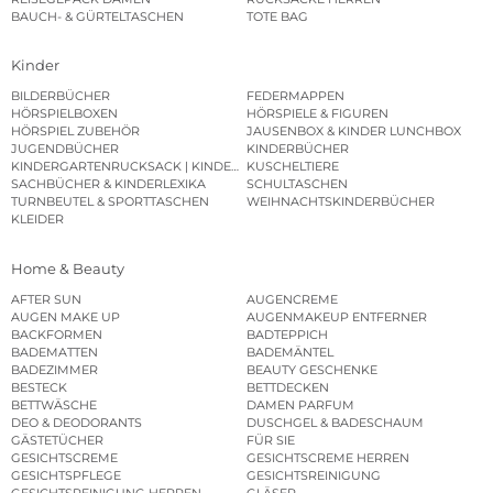
BAUCH- & GÜRTELTASCHEN
TOTE BAG
Kinder
BILDERBÜCHER
FEDERMAPPEN
HÖRSPIELBOXEN
HÖRSPIELE & FIGUREN
HÖRSPIEL ZUBEHÖR
JAUSENBOX & KINDER LUNCHBOX
JUGENDBÜCHER
KINDERBÜCHER
KINDERGARTENRUCKSACK | KINDERGARTENBEUTEL
KUSCHELTIERE
SACHBÜCHER & KINDERLEXIKA
SCHULTASCHEN
TURNBEUTEL & SPORTTASCHEN
WEIHNACHTSKINDERBÜCHER
KLEIDER
Home & Beauty
AFTER SUN
AUGENCREME
AUGEN MAKE UP
AUGENMAKEUP ENTFERNER
BACKFORMEN
BADTEPPICH
BADEMATTEN
BADEMÄNTEL
BADEZIMMER
BEAUTY GESCHENKE
BESTECK
BETTDECKEN
BETTWÄSCHE
DAMEN PARFUM
DEO & DEODORANTS
DUSCHGEL & BADESCHAUM
GÄSTETÜCHER
FÜR SIE
GESICHTSCREME
GESICHTSCREME HERREN
GESICHTSPFLEGE
GESICHTSREINIGUNG
GESICHTSREINIGUNG HERREN
GLÄSER