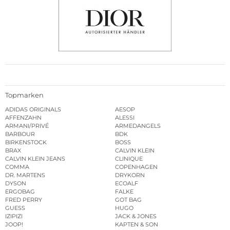
Topmarken
ADIDAS ORIGINALS
AESOP
AFFENZAHN
ALESSI
ARMANI/PRIVÉ
ARMEDANGELS
BARBOUR
BDK
BIRKENSTOCK
BOSS
BRAX
CALVIN KLEIN
CALVIN KLEIN JEANS
CLINIQUE
COMMA
COPENHAGEN
DR. MARTENS
DRYKORN
DYSON
ECOALF
ERGOBAG
FALKE
FRED PERRY
GOT BAG
GUESS
HUGO
IZIPIZI
JACK & JONES
JOOP!
KAPTEN & SON