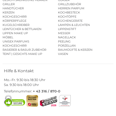
GRILLER
GRILLZUBEHÖR
HANDTÜCHER
HERREN PARFUM
KERZEN
KOCHBESTECK
KOCHGESCHIRR
KOCHTÖPFE
KÖRPERPFLEGE
KÜCHENGERÄTE
KUGELSCHREIBER
LAMPEN & LEUCHTEN
LEINTÜCHER & BETTLAKEN
LIPPENSTIFT
LIPPEN MAKE UP
MESSER
MÖBEL
NAGELLACK
UNISEX PARFUMS
PEELING
KOCHGESCHIRR
PORZELLAN
RASIERER & RASUR ZUBEHÖR
RAUMDÜFTE & KERZEN
TEINT | GESICHTS MAKE UP
VASEN
Hilfe & Kontakt
Mo.–Fr. 9:30 bis 18:30 Uhr
Sa. 9:30 bis 18:00 Uhr
Telefonnummer:
+ 43 316 / 870-0