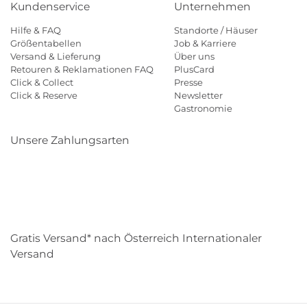
Kundenservice
Unternehmen
Hilfe & FAQ
Standorte / Häuser
Größentabellen
Job & Karriere
Versand & Lieferung
Über uns
Retouren & Reklamationen FAQ
PlusCard
Click & Collect
Presse
Click & Reserve
Newsletter
Gastronomie
Unsere Zahlungsarten
Klarna
Paypal
Mastercard
Visa
Diners
Eps
Shop
Applepay
Amazon
Gratis Versand* nach Österreich Internationaler
Versand