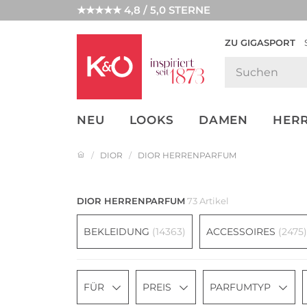
★★★★★ 4,8 / 5,0 STERNE
ZU GIGASPORT
FASHION-
UNSERE APP
CLICK &
CLICK &
TRENDS
COLLECT
RESERVE
NEU
LOOKS
DAMEN
HER
DIOR
DIOR HERRENPARFUM
DIOR HERRENPARFUM
73 Artikel
BEKLEIDUNG
(14363)
ACCESSOIRES
(2475)
FÜR
PREIS
PARFUMTYP