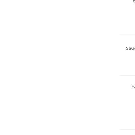
Sauv
E