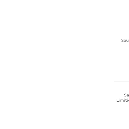
Sau
Limite
Sa
Limiti