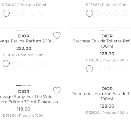
€ 300,00 / Preis pro 100ml
€ 176,67 / Preis pro 100ml
DIOR
DIOR
vage Eau de Parfum 200ml
Sauvage Eau de Toilette Refi
100ml
222,00
128,00
€ 111,00 / Preis pro 100ml
€ 128,00 / Preis pro 100ml
d Edition
DIOR
DIOR
Dune pour Homme Eau de To
uvage Spray For The Wild
100ml
erte Edition 30-ml-Flakon und
128,00
Case
118,00
€ 128,00 / Preis pro 100ml
€ 393,34 / Preis pro 100ml