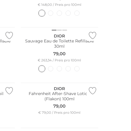
€ 148,00 / Preis pro 100ml
DIOR
llable
Sauvage Eau de Toilette Refillable
30ml
79,00
€ 263,34 / Preis pro 100ml
DIOR
ilette
Fahrenheit After-Shave Lotion
(Flakon) 100ml
79,00
€ 79,00 / Preis pro 100ml