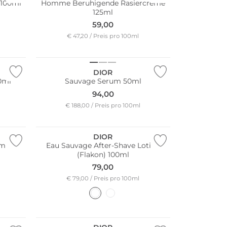
 100ml
Homme Beruhigende Rasiercreme
125ml
59,00
€ 47,20 / Preis pro 100ml
DIOR
0ml
Sauvage Serum 50ml
94,00
€ 188,00 / Preis pro 100ml
DIOR
ml
Eau Sauvage After-Shave Lotion
(Flakon) 100ml
79,00
€ 79,00 / Preis pro 100ml