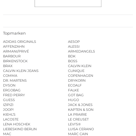
Topmarken
ADIDAS ORIGINALS
AESOP
AFFENZAHN
ALESSI
ARMANI/PRIVÉ
ARMEDANGELS
BARBOUR
BDK
BIRKENSTOCK
BOSS
BRAX
CALVIN KLEIN
CALVIN KLEIN JEANS
CLINIQUE
COMMA
COPENHAGEN
DR. MARTENS
DRYKORN
DYSON
ECOALF
ERGOBAG
FALKE
FRED PERRY
GOT BAG
GUESS
HUGO
IZIPIZI
JACK & JONES
JOOP!
KAPTEN & SON
KIEHL’S
LA PRAIRIE
LACOSTE
LE CREUSET
LENA HOSCHEK
LEVI’S®
LIEBESKIND BERLIN
LUISA CERANO
MAC
MARC CAIN