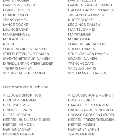
DAMENHOSEN
DAMENKLEIDER
DAMENPULLOVER
DAUNENMÄNTEL DAMEN
DIRNDLBLUSEN
GROSSE GRÖSSEN DAMEN
HEMDBLUSEN
JACKEN FÜR DAMEN
JEANS DAMEN
KURZE RÖCKE
LANGE RÖCKE
LEGGINGS DAMEN
LOUNGEWEAR
MÄNTEL DAMEN
MARLENEHOSE
MAXIKLEIDER
MIDI RÖCKE
MIDIKLEIDER
RÖCKE
SHAPEWEAR DAMEN
SONNENBRILLEN DAMEN
STIEFEL DAMEN
STIEFELETTEN FÜR DAMEN
STRICKJACKEN DAMEN
SWEATSHIRTS FÜR DAMEN
SOCKEN DAMEN
DIRNDL & TRACHTENKLEIDER
TRENCHCOATS
T-SHIRTS DAMEN
WIDELEG JEANS
WINTERJACKEN DAMEN
WOLLMÄNTEL DAMEN
Herrenmode & Schuhe
ANZÜGE & SMOKINGS
ANZUGSSCHUHE HERREN
BLOUSON HERREN
BOOTS HERREN
BOXERSHORTS
CARGOHOSEN HERREN
CHINOS HERREN
DAUNENJACKEN HERREN
GILETS HERREN
GROSSE GRÖSSEN HERREN
HERREN BUSINESSHEMDEN
HERREN FREIZEITHEMDEN
HERREN HEMDEN
HERRENHOSEN
HERRENJACKEN
HERRENSNEAKER
HOODIES HERREN
JEANS HERREN