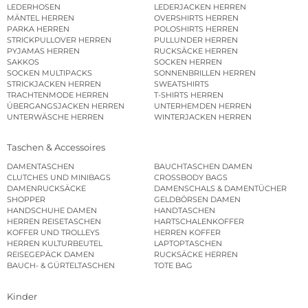
LEDERHOSEN
LEDERJACKEN HERREN
MÄNTEL HERREN
OVERSHIRTS HERREN
PARKA HERREN
POLOSHIRTS HERREN
STRICKPULLOVER HERREN
PULLUNDER HERREN
PYJAMAS HERREN
RUCKSÄCKE HERREN
SAKKOS
SOCKEN HERREN
SOCKEN MULTIPACKS
SONNENBRILLEN HERREN
STRICKJACKEN HERREN
SWEATSHIRTS
TRACHTENMODE HERREN
T-SHIRTS HERREN
ÜBERGANGSJACKEN HERREN
UNTERHEMDEN HERREN
UNTERWÄSCHE HERREN
WINTERJACKEN HERREN
Taschen & Accessoires
DAMENTASCHEN
BAUCHTASCHEN DAMEN
CLUTCHES UND MINIBAGS
CROSSBODY BAGS
DAMENRUCKSÄCKE
DAMENSCHALS & DAMENTÜCHER
SHOPPER
GELDBÖRSEN DAMEN
HANDSCHUHE DAMEN
HANDTASCHEN
HERREN REISETASCHEN
HARTSCHALENKOFFER
KOFFER UND TROLLEYS
HERREN KOFFER
HERREN KULTURBEUTEL
LAPTOPTASCHEN
REISEGEPÄCK DAMEN
RUCKSÄCKE HERREN
BAUCH- & GÜRTELTASCHEN
TOTE BAG
Kinder