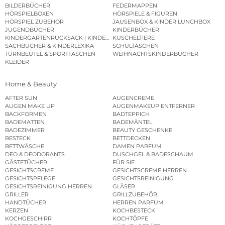
BILDERBÜCHER
FEDERMAPPEN
HÖRSPIELBOXEN
HÖRSPIELE & FIGUREN
HÖRSPIEL ZUBEHÖR
JAUSENBOX & KINDER LUNCHBOX
JUGENDBÜCHER
KINDERBÜCHER
KINDERGARTENRUCKSACK | KINDERGARTENBEUTEL
KUSCHELTIERE
SACHBÜCHER & KINDERLEXIKA
SCHULTASCHEN
TURNBEUTEL & SPORTTASCHEN
WEIHNACHTSKINDERBÜCHER
KLEIDER
Home & Beauty
AFTER SUN
AUGENCREME
AUGEN MAKE UP
AUGENMAKEUP ENTFERNER
BACKFORMEN
BADTEPPICH
BADEMATTEN
BADEMÄNTEL
BADEZIMMER
BEAUTY GESCHENKE
BESTECK
BETTDECKEN
BETTWÄSCHE
DAMEN PARFUM
DEO & DEODORANTS
DUSCHGEL & BADESCHAUM
GÄSTETÜCHER
FÜR SIE
GESICHTSCREME
GESICHTSCREME HERREN
GESICHTSPFLEGE
GESICHTSREINIGUNG
GESICHTSREINIGUNG HERREN
GLÄSER
GRILLER
GRILLZUBEHÖR
HANDTÜCHER
HERREN PARFUM
KERZEN
KOCHBESTECK
KOCHGESCHIRR
KOCHTÖPFE