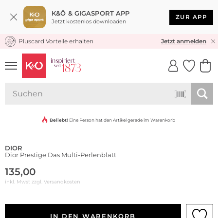
K&Ö & GIGASPORT APP
ZUR APP
Jetzt kostenlos downloaden
Pluscard Vorteile erhalten
KOSTENLOSER VERSAND* & RÜCKVERSAND
Jetzt anmelden
UNSERE APP
CLICK &
CLICK &
COLLECT
RESERVE
Beliebt!
Eine Person hat den Artikel gerade im Warenkorb
DIOR
Dior Prestige Das Multi-Perlenblatt
135,00
inkl. Mwst zzgl.
Versandkosten
IN DEN WARENKORB