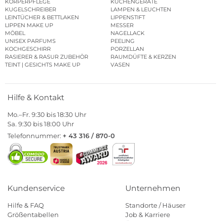
KÖRPERPFLEGE
KÜCHENGERÄTE
KUGELSCHREIBER
LAMPEN & LEUCHTEN
LEINTÜCHER & BETTLAKEN
LIPPENSTIFT
LIPPEN MAKE UP
MESSER
MÖBEL
NAGELLACK
UNISEX PARFUMS
PEELING
KOCHGESCHIRR
PORZELLAN
RASIERER & RASUR ZUBEHÖR
RAUMDÜFTE & KERZEN
TEINT | GESICHTS MAKE UP
VASEN
Hilfe & Kontakt
Mo.–Fr. 9:30 bis 18:30 Uhr
Sa. 9:30 bis 18:00 Uhr
Telefonnummer:
+ 43 316 / 870-0
Kundenservice
Unternehmen
Hilfe & FAQ
Standorte / Häuser
Größentabellen
Job & Karriere