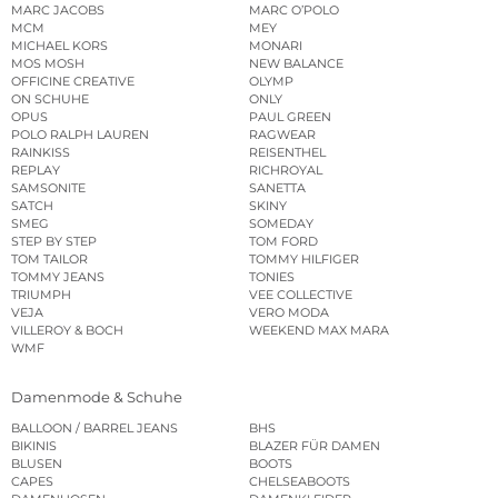
MARC JACOBS
MARC O’POLO
MCM
MEY
MICHAEL KORS
MONARI
MOS MOSH
NEW BALANCE
OFFICINE CREATIVE
OLYMP
ON SCHUHE
ONLY
OPUS
PAUL GREEN
POLO RALPH LAUREN
RAGWEAR
RAINKISS
REISENTHEL
REPLAY
RICHROYAL
SAMSONITE
SANETTA
SATCH
SKINY
SMEG
SOMEDAY
STEP BY STEP
TOM FORD
TOM TAILOR
TOMMY HILFIGER
TOMMY JEANS
TONIES
TRIUMPH
VEE COLLECTIVE
VEJA
VERO MODA
VILLEROY & BOCH
WEEKEND MAX MARA
WMF
Damenmode & Schuhe
BALLOON / BARREL JEANS
BHS
BIKINIS
BLAZER FÜR DAMEN
BLUSEN
BOOTS
CAPES
CHELSEABOOTS