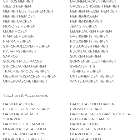
CHINOS HERREN
DAUNENJACKEN HERREN
GILETS HERREN
GROSSE GRÖSSEN HERREN
HERREN BUSINESSHEMDEN
HERREN FREIZEITHEMDEN
HERREN HEMDEN
HERRENHOSEN
HERRENJACKEN
HERRENSNEAKER
HOODIES HERREN
JEANS HERREN
LEDERHOSEN
LEDERJACKEN HERREN
MÄNTEL HERREN
OVERSHIRTS HERREN
PARKA HERREN
POLOSHIRTS HERREN
STRICKPULLOVER HERREN
PULLUNDER HERREN
PYJAMAS HERREN
RUCKSÄCKE HERREN
SAKKOS
SOCKEN HERREN
SOCKEN MULTIPACKS
SONNENBRILLEN HERREN
STRICKJACKEN HERREN
SWEATSHIRTS
TRACHTENMODE HERREN
T-SHIRTS HERREN
ÜBERGANGSJACKEN HERREN
UNTERHEMDEN HERREN
UNTERWÄSCHE HERREN
WINTERJACKEN HERREN
Taschen & Accessoires
DAMENTASCHEN
BAUCHTASCHEN DAMEN
CLUTCHES UND MINIBAGS
CROSSBODY BAGS
DAMENRUCKSÄCKE
DAMENSCHALS & DAMENTÜCHER
SHOPPER
GELDBÖRSEN DAMEN
HANDSCHUHE DAMEN
HANDTASCHEN
HERREN REISETASCHEN
HARTSCHALENKOFFER
KOFFER UND TROLLEYS
HERREN KOFFER
HERREN KULTURBEUTEL
LAPTOPTASCHEN