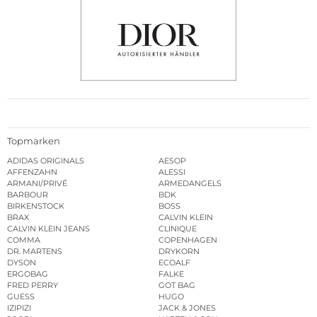
Topmarken
ADIDAS ORIGINALS
AESOP
AFFENZAHN
ALESSI
ARMANI/PRIVÉ
ARMEDANGELS
BARBOUR
BDK
BIRKENSTOCK
BOSS
BRAX
CALVIN KLEIN
CALVIN KLEIN JEANS
CLINIQUE
COMMA
COPENHAGEN
DR. MARTENS
DRYKORN
DYSON
ECOALF
ERGOBAG
FALKE
FRED PERRY
GOT BAG
GUESS
HUGO
IZIPIZI
JACK & JONES