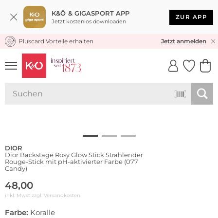
K&Ö & GIGASPORT APP
ZUR APP
Jetzt kostenlos downloaden
Pluscard Vorteile erhalten
KOSTENLOSER VERSAND* & RÜCKVERSAND
Jetzt anmelden
UNSERE APP
CLICK &
CLICK &
COLLECT
RESERVE
DIOR
Dior Backstage Rosy Glow Stick Strahlender
Rouge-Stick mit pH-aktivierter Farbe (077
Candy)
48,00
inkl. Mwst zzgl.
Versandkosten
Farbe:
Koralle