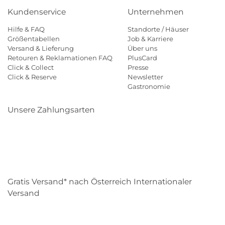
Kundenservice
Unternehmen
Hilfe & FAQ
Standorte / Häuser
Größentabellen
Job & Karriere
Versand & Lieferung
Über uns
Retouren & Reklamationen FAQ
PlusCard
Click & Collect
Presse
Click & Reserve
Newsletter
Gastronomie
Unsere Zahlungsarten
Klarna
Paypal
Mastercard
Visa
Diners
Eps
Shop
Applepay
Amazon
Gratis Versand* nach Österreich Internationaler
Versand