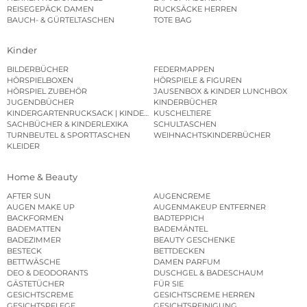
REISEGEPÄCK DAMEN
RUCKSÄCKE HERREN
BAUCH- & GÜRTELTASCHEN
TOTE BAG
Kinder
BILDERBÜCHER
FEDERMAPPEN
HÖRSPIELBOXEN
HÖRSPIELE & FIGUREN
HÖRSPIEL ZUBEHÖR
JAUSENBOX & KINDER LUNCHBOX
JUGENDBÜCHER
KINDERBÜCHER
KINDERGARTENRUCKSACK | KINDERGARTENBEUTEL
KUSCHELTIERE
SACHBÜCHER & KINDERLEXIKA
SCHULTASCHEN
TURNBEUTEL & SPORTTASCHEN
WEIHNACHTSKINDERBÜCHER
KLEIDER
Home & Beauty
AFTER SUN
AUGENCREME
AUGEN MAKE UP
AUGENMAKEUP ENTFERNER
BACKFORMEN
BADTEPPICH
BADEMATTEN
BADEMÄNTEL
BADEZIMMER
BEAUTY GESCHENKE
BESTECK
BETTDECKEN
BETTWÄSCHE
DAMEN PARFUM
DEO & DEODORANTS
DUSCHGEL & BADESCHAUM
GÄSTETÜCHER
FÜR SIE
GESICHTSCREME
GESICHTSCREME HERREN
GESICHTSPFLEGE
GESICHTSREINIGUNG