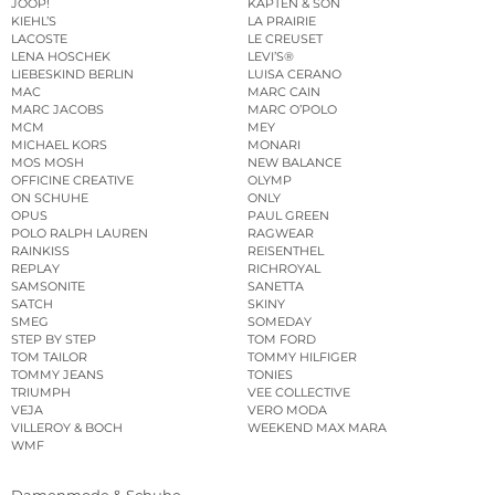
JOOP!
KAPTEN & SON
KIEHL’S
LA PRAIRIE
LACOSTE
LE CREUSET
LENA HOSCHEK
LEVI’S®
LIEBESKIND BERLIN
LUISA CERANO
MAC
MARC CAIN
MARC JACOBS
MARC O’POLO
MCM
MEY
MICHAEL KORS
MONARI
MOS MOSH
NEW BALANCE
OFFICINE CREATIVE
OLYMP
ON SCHUHE
ONLY
OPUS
PAUL GREEN
POLO RALPH LAUREN
RAGWEAR
RAINKISS
REISENTHEL
REPLAY
RICHROYAL
SAMSONITE
SANETTA
SATCH
SKINY
SMEG
SOMEDAY
STEP BY STEP
TOM FORD
TOM TAILOR
TOMMY HILFIGER
TOMMY JEANS
TONIES
TRIUMPH
VEE COLLECTIVE
VEJA
VERO MODA
VILLEROY & BOCH
WEEKEND MAX MARA
WMF
Damenmode & Schuhe