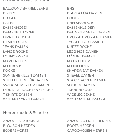
BALLOON / BARREL JEANS
BHS
BIKINIS
BLAZER FÜR DAMEN
BLUSEN
BOOTS
CAPES
CHELSEABOOTS
DAMENHOSEN
DAMENKLEIDER
DAMENPULLOVER
DAUNENMÄNTEL DAMEN
DIRNDLBLUSEN
GROSSE GRÖSSEN DAMEN
HEMDBLUSEN
JACKEN FÜR DAMEN
JEANS DAMEN
KURZE RÖCKE
LANGE RÖCKE
LEGGINGS DAMEN
LOUNGEWEAR
MÄNTEL DAMEN
MARLENEHOSE
MAXIKLEIDER
MIDI RÖCKE
MIDIKLEIDER
RÖCKE
SHAPEWEAR DAMEN
SONNENBRILLEN DAMEN
STIEFEL DAMEN
STIEFELETTEN FÜR DAMEN
STRICKJACKEN DAMEN
SWEATSHIRTS FÜR DAMEN
SOCKEN DAMEN
DIRNDL & TRACHTENKLEIDER
TRENCHCOATS
T-SHIRTS DAMEN
WIDELEG JEANS
WINTERJACKEN DAMEN
WOLLMÄNTEL DAMEN
Herrenmode & Schuhe
ANZÜGE & SMOKINGS
ANZUGSSCHUHE HERREN
BLOUSON HERREN
BOOTS HERREN
BOXERSHORTS
CARGOHOSEN HERREN