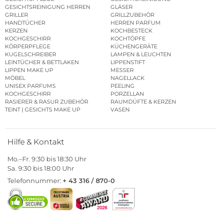
GESICHTSREINIGUNG HERREN
GLÄSER
GRILLER
GRILLZUBEHÖR
HANDTÜCHER
HERREN PARFUM
KERZEN
KOCHBESTECK
KOCHGESCHIRR
KOCHTÖPFE
KÖRPERPFLEGE
KÜCHENGERÄTE
KUGELSCHREIBER
LAMPEN & LEUCHTEN
LEINTÜCHER & BETTLAKEN
LIPPENSTIFT
LIPPEN MAKE UP
MESSER
MÖBEL
NAGELLACK
UNISEX PARFUMS
PEELING
KOCHGESCHIRR
PORZELLAN
RASIERER & RASUR ZUBEHÖR
RAUMDÜFTE & KERZEN
TEINT | GESICHTS MAKE UP
VASEN
Hilfe & Kontakt
Mo.–Fr. 9:30 bis 18:30 Uhr
Sa. 9:30 bis 18:00 Uhr
Telefonnummer:
+ 43 316 / 870-0