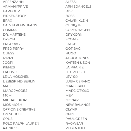
AFFENZAHN
ALESSI
ARMANI/PRIVÉ
ARMEDANGELS
BARBOUR
BDK
BIRKENSTOCK
BOSS
BRAX
CALVIN KLEIN
CALVIN KLEIN JEANS
CLINIQUE
COMMA
COPENHAGEN
DR. MARTENS
DRYKORN
DYSON
ECOALF
ERGOBAG
FALKE
FRED PERRY
GOT BAG
GUESS
HUGO
IZIPIZI
JACK & JONES
JOOP!
KAPTEN & SON
KIEHL’S
LA PRAIRIE
LACOSTE
LE CREUSET
LENA HOSCHEK
LEVI’S®
LIEBESKIND BERLIN
LUISA CERANO
MAC
MARC CAIN
MARC JACOBS
MARC O’POLO
MCM
MEY
MICHAEL KORS
MONARI
MOS MOSH
NEW BALANCE
OFFICINE CREATIVE
OLYMP
ON SCHUHE
ONLY
OPUS
PAUL GREEN
POLO RALPH LAUREN
RAGWEAR
RAINKISS
REISENTHEL