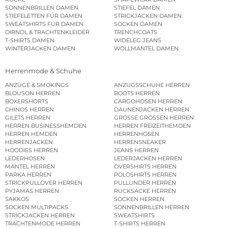
SONNENBRILLEN DAMEN
STIEFEL DAMEN
STIEFELETTEN FÜR DAMEN
STRICKJACKEN DAMEN
SWEATSHIRTS FÜR DAMEN
SOCKEN DAMEN
DIRNDL & TRACHTENKLEIDER
TRENCHCOATS
T-SHIRTS DAMEN
WIDELEG JEANS
WINTERJACKEN DAMEN
WOLLMÄNTEL DAMEN
Herrenmode & Schuhe
ANZÜGE & SMOKINGS
ANZUGSSCHUHE HERREN
BLOUSON HERREN
BOOTS HERREN
BOXERSHORTS
CARGOHOSEN HERREN
CHINOS HERREN
DAUNENJACKEN HERREN
GILETS HERREN
GROSSE GRÖSSEN HERREN
HERREN BUSINESSHEMDEN
HERREN FREIZEITHEMDEN
HERREN HEMDEN
HERRENHOSEN
HERRENJACKEN
HERRENSNEAKER
HOODIES HERREN
JEANS HERREN
LEDERHOSEN
LEDERJACKEN HERREN
MÄNTEL HERREN
OVERSHIRTS HERREN
PARKA HERREN
POLOSHIRTS HERREN
STRICKPULLOVER HERREN
PULLUNDER HERREN
PYJAMAS HERREN
RUCKSÄCKE HERREN
SAKKOS
SOCKEN HERREN
SOCKEN MULTIPACKS
SONNENBRILLEN HERREN
STRICKJACKEN HERREN
SWEATSHIRTS
TRACHTENMODE HERREN
T-SHIRTS HERREN