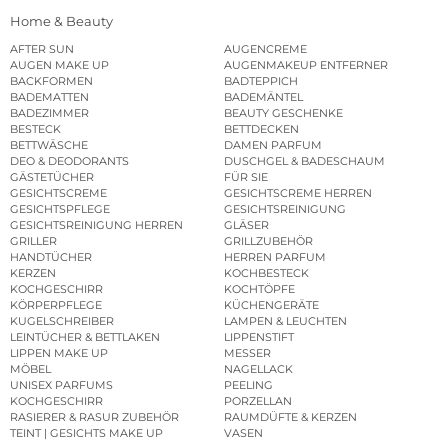
Home & Beauty
AFTER SUN
AUGENCREME
AUGEN MAKE UP
AUGENMAKEUP ENTFERNER
BACKFORMEN
BADTEPPICH
BADEMATTEN
BADEMÄNTEL
BADEZIMMER
BEAUTY GESCHENKE
BESTECK
BETTDECKEN
BETTWÄSCHE
DAMEN PARFUM
DEO & DEODORANTS
DUSCHGEL & BADESCHAUM
GÄSTETÜCHER
FÜR SIE
GESICHTSCREME
GESICHTSCREME HERREN
GESICHTSPFLEGE
GESICHTSREINIGUNG
GESICHTSREINIGUNG HERREN
GLÄSER
GRILLER
GRILLZUBEHÖR
HANDTÜCHER
HERREN PARFUM
KERZEN
KOCHBESTECK
KOCHGESCHIRR
KOCHTÖPFE
KÖRPERPFLEGE
KÜCHENGERÄTE
KUGELSCHREIBER
LAMPEN & LEUCHTEN
LEINTÜCHER & BETTLAKEN
LIPPENSTIFT
LIPPEN MAKE UP
MESSER
MÖBEL
NAGELLACK
UNISEX PARFUMS
PEELING
KOCHGESCHIRR
PORZELLAN
RASIERER & RASUR ZUBEHÖR
RAUMDÜFTE & KERZEN
TEINT | GESICHTS MAKE UP
VASEN