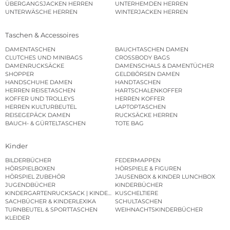
ÜBERGANGSJACKEN HERREN
UNTERHEMDEN HERREN
UNTERWÄSCHE HERREN
WINTERJACKEN HERREN
Taschen & Accessoires
DAMENTASCHEN
BAUCHTASCHEN DAMEN
CLUTCHES UND MINIBAGS
CROSSBODY BAGS
DAMENRUCKSÄCKE
DAMENSCHALS & DAMENTÜCHER
SHOPPER
GELDBÖRSEN DAMEN
HANDSCHUHE DAMEN
HANDTASCHEN
HERREN REISETASCHEN
HARTSCHALENKOFFER
KOFFER UND TROLLEYS
HERREN KOFFER
HERREN KULTURBEUTEL
LAPTOPTASCHEN
REISEGEPÄCK DAMEN
RUCKSÄCKE HERREN
BAUCH- & GÜRTELTASCHEN
TOTE BAG
Kinder
BILDERBÜCHER
FEDERMAPPEN
HÖRSPIELBOXEN
HÖRSPIELE & FIGUREN
HÖRSPIEL ZUBEHÖR
JAUSENBOX & KINDER LUNCHBOX
JUGENDBÜCHER
KINDERBÜCHER
KINDERGARTENRUCKSACK | KINDERGARTENBEUTEL
KUSCHELTIERE
SACHBÜCHER & KINDERLEXIKA
SCHULTASCHEN
TURNBEUTEL & SPORTTASCHEN
WEIHNACHTSKINDERBÜCHER
KLEIDER