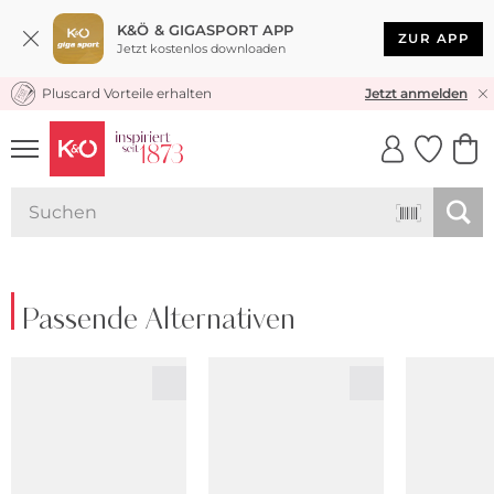
K&Ö & GIGASPORT APP
ZUR APP
Jetzt kostenlos downloaden
Pluscard Vorteile erhalten
KOSTENLOSER VERSAND* & RÜCKVERSAND
Jetzt anmelden
UNSERE APP
CLICK &
CLICK &
COLLECT
RESERVE
Passende Alternativen