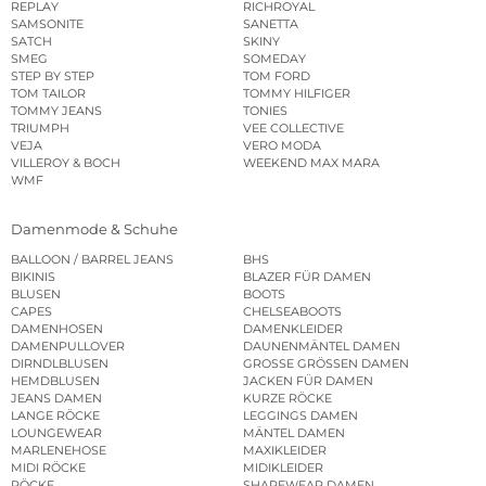
REPLAY
RICHROYAL
SAMSONITE
SANETTA
SATCH
SKINY
SMEG
SOMEDAY
STEP BY STEP
TOM FORD
TOM TAILOR
TOMMY HILFIGER
TOMMY JEANS
TONIES
TRIUMPH
VEE COLLECTIVE
VEJA
VERO MODA
VILLEROY & BOCH
WEEKEND MAX MARA
WMF
Damenmode & Schuhe
BALLOON / BARREL JEANS
BHS
BIKINIS
BLAZER FÜR DAMEN
BLUSEN
BOOTS
CAPES
CHELSEABOOTS
DAMENHOSEN
DAMENKLEIDER
DAMENPULLOVER
DAUNENMÄNTEL DAMEN
DIRNDLBLUSEN
GROSSE GRÖSSEN DAMEN
HEMDBLUSEN
JACKEN FÜR DAMEN
JEANS DAMEN
KURZE RÖCKE
LANGE RÖCKE
LEGGINGS DAMEN
LOUNGEWEAR
MÄNTEL DAMEN
MARLENEHOSE
MAXIKLEIDER
MIDI RÖCKE
MIDIKLEIDER
RÖCKE
SHAPEWEAR DAMEN