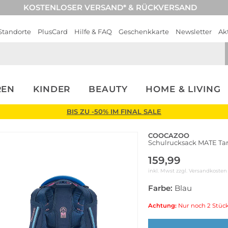
KOSTENLOSER VERSAND* & RÜCKVERSAND
Standorte
PlusCard
Hilfe & FAQ
Geschenkkarte
Newsletter
Ak
REN
KINDER
BEAUTY
HOME & LIVING
BIS ZU -50% IM FINAL SALE
COOCAZOO
Schulrucksack MATE Ta
159,99
inkl. Mwst zzgl.
Versandkosten
Farbe:
Blau
Achtung:
Nur noch 2 Stück