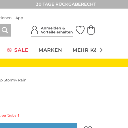
30 TAGE RÜCKGABERECHT
tionen
App
Anmelden &
Vorteile erhalten
SALE
MARKEN
MEHR K&Ö
NACH
rp Stormy Rain
 verfügbar!