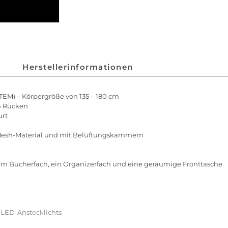
Herstellerinformationen
EM) – Körpergröße von 135 – 180 cm
n Rücken
urt
r-Mesh-Material und mit Belüftungskammern
tem Bücherfach, ein Organizerfach und eine geräumige Fronttasche
s LED-Anstecklichts