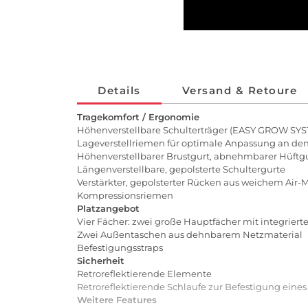
Details
Versand & Retoure
Tragekomfort / Ergonomie
Höhenverstellbare Schulterträger (EASY GROW SYST
Lageverstellriemen für optimale Anpassung an de
Höhenverstellbarer Brustgurt, abnehmbarer Hüftg
Längenverstellbare, gepolsterte Schultergurte
Verstärkter, gepolsterter Rücken aus weichem Ai
Kompressionsriemen
Platzangebot
Vier Fächer: zwei große Hauptfächer mit integrier
Zwei Außentaschen aus dehnbarem Netzmaterial
Befestigungsstraps
Sicherheit
Retroreflektierende Elemente
Retroreflektierende Schlaufe zur Befestigung eine
Weitere Features