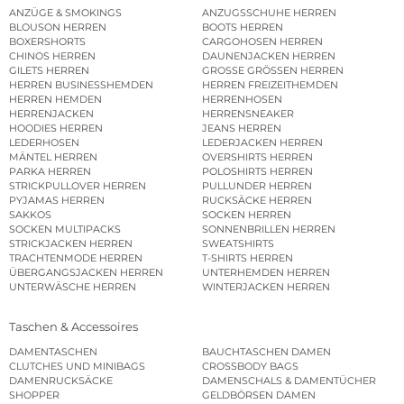
ANZÜGE & SMOKINGS
ANZUGSSCHUHE HERREN
BLOUSON HERREN
BOOTS HERREN
BOXERSHORTS
CARGOHOSEN HERREN
CHINOS HERREN
DAUNENJACKEN HERREN
GILETS HERREN
GROSSE GRÖSSEN HERREN
HERREN BUSINESSHEMDEN
HERREN FREIZEITHEMDEN
HERREN HEMDEN
HERRENHOSEN
HERRENJACKEN
HERRENSNEAKER
HOODIES HERREN
JEANS HERREN
LEDERHOSEN
LEDERJACKEN HERREN
MÄNTEL HERREN
OVERSHIRTS HERREN
PARKA HERREN
POLOSHIRTS HERREN
STRICKPULLOVER HERREN
PULLUNDER HERREN
PYJAMAS HERREN
RUCKSÄCKE HERREN
SAKKOS
SOCKEN HERREN
SOCKEN MULTIPACKS
SONNENBRILLEN HERREN
STRICKJACKEN HERREN
SWEATSHIRTS
TRACHTENMODE HERREN
T-SHIRTS HERREN
ÜBERGANGSJACKEN HERREN
UNTERHEMDEN HERREN
UNTERWÄSCHE HERREN
WINTERJACKEN HERREN
Taschen & Accessoires
DAMENTASCHEN
BAUCHTASCHEN DAMEN
CLUTCHES UND MINIBAGS
CROSSBODY BAGS
DAMENRUCKSÄCKE
DAMENSCHALS & DAMENTÜCHER
SHOPPER
GELDBÖRSEN DAMEN