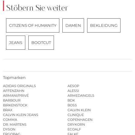
Stöbern Sie weiter
CITIZENS OF HUMANITY
DAMEN
BEKLEIDUNG
JEANS
BOOTCUT
Topmarken
ADIDAS ORIGINALS
AESOP
AFFENZAHN
ALESSI
ARMANI/PRIVÉ
ARMEDANGELS
BARBOUR
BDK
BIRKENSTOCK
BOSS
BRAX
CALVIN KLEIN
CALVIN KLEIN JEANS
CLINIQUE
COMMA
COPENHAGEN
DR. MARTENS
DRYKORN
DYSON
ECOALF
ERGOBAG
FALKE