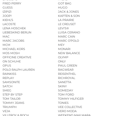
FRED PERRY
GOT BAG
GUESS
HUGO
IZIPIZI
JACK & JONES
JOOP!
KAPTEN & SON
KIEHL’S
LA PRAIRIE
LACOSTE
LE CREUSET
LENA HOSCHEK
LEVI’S®
LIEBESKIND BERLIN
LUISA CERANO
MAC
MARC CAIN
MARC JACOBS
MARC O’POLO
MCM
MEY
MICHAEL KORS
MONARI
MOS MOSH
NEW BALANCE
OFFICINE CREATIVE
OLYMP
ON SCHUHE
ONLY
OPUS
PAUL GREEN
POLO RALPH LAUREN
RAGWEAR
RAINKISS
REISENTHEL
REPLAY
RICHROYAL
SAMSONITE
SANETTA
SATCH
SKINY
SMEG
SOMEDAY
STEP BY STEP
TOM FORD
TOM TAILOR
TOMMY HILFIGER
TOMMY JEANS
TONIES
TRIUMPH
VEE COLLECTIVE
VEJA
VERO MODA
VILLEROY & BOCH
WEEKEND MAX MARA