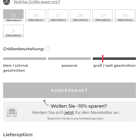
Welche Größe passt mir?
25
26
27
28
29
30
Alternativen
Alternativen
Alternativen
Alternativen
Alternativen
Alternativen
31
Alternativen
Größenbeurteilung:
?
klein / schmal
passend
groß / weit geschnitten
geschnitten
AUSVERKAUFT
Wollen Sie -10% sparen?
Melden Sie sich
jetzt
für den Newsletter an.
Beachten Sie die Gutscheinbedingungen.
Lieferoption: