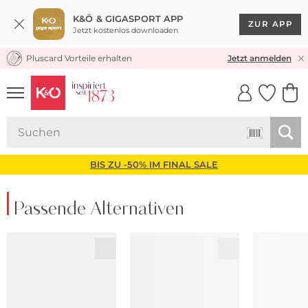
K&Ö & GIGASPORT APP
ZUR APP
Jetzt kostenlos downloaden
Pluscard Vorteile erhalten
KOSTENLOSER VERSAND* & RÜCKVERSAND
Jetzt anmelden
UNSERE APP
CLICK &
CLICK &
COLLECT
RESERVE
BIS ZU -50% IM FINAL SALE
Passende Alternativen