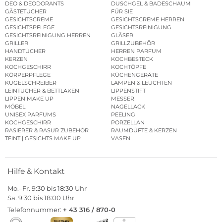
DEO & DEODORANTS
DUSCHGEL & BADESCHAUM
GÄSTETÜCHER
FÜR SIE
GESICHTSCREME
GESICHTSCREME HERREN
GESICHTSPFLEGE
GESICHTSREINIGUNG
GESICHTSREINIGUNG HERREN
GLÄSER
GRILLER
GRILLZUBEHÖR
HANDTÜCHER
HERREN PARFUM
KERZEN
KOCHBESTECK
KOCHGESCHIRR
KOCHTÖPFE
KÖRPERPFLEGE
KÜCHENGERÄTE
KUGELSCHREIBER
LAMPEN & LEUCHTEN
LEINTÜCHER & BETTLAKEN
LIPPENSTIFT
LIPPEN MAKE UP
MESSER
MÖBEL
NAGELLACK
UNISEX PARFUMS
PEELING
KOCHGESCHIRR
PORZELLAN
RASIERER & RASUR ZUBEHÖR
RAUMDÜFTE & KERZEN
TEINT | GESICHTS MAKE UP
VASEN
Hilfe & Kontakt
Mo.–Fr. 9:30 bis 18:30 Uhr
Sa. 9:30 bis 18:00 Uhr
Telefonnummer:
+ 43 316 / 870-0