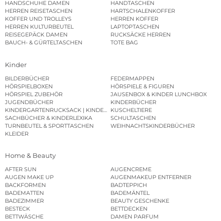
HANDSCHUHE DAMEN
HANDTASCHEN
HERREN REISETASCHEN
HARTSCHALENKOFFER
KOFFER UND TROLLEYS
HERREN KOFFER
HERREN KULTURBEUTEL
LAPTOPTASCHEN
REISEGEPÄCK DAMEN
RUCKSÄCKE HERREN
BAUCH- & GÜRTELTASCHEN
TOTE BAG
Kinder
BILDERBÜCHER
FEDERMAPPEN
HÖRSPIELBOXEN
HÖRSPIELE & FIGUREN
HÖRSPIEL ZUBEHÖR
JAUSENBOX & KINDER LUNCHBOX
JUGENDBÜCHER
KINDERBÜCHER
KINDERGARTENRUCKSACK | KINDERGARTENBEUTEL
KUSCHELTIERE
SACHBÜCHER & KINDERLEXIKA
SCHULTASCHEN
TURNBEUTEL & SPORTTASCHEN
WEIHNACHTSKINDERBÜCHER
KLEIDER
Home & Beauty
AFTER SUN
AUGENCREME
AUGEN MAKE UP
AUGENMAKEUP ENTFERNER
BACKFORMEN
BADTEPPICH
BADEMATTEN
BADEMÄNTEL
BADEZIMMER
BEAUTY GESCHENKE
BESTECK
BETTDECKEN
BETTWÄSCHE
DAMEN PARFUM