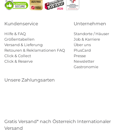
Kundenservice
Unternehmen
Hilfe & FAQ
Standorte / Häuser
Größentabellen
Job & Karriere
Versand & Lieferung
Über uns
Retouren & Reklamationen FAQ
PlusCard
Click & Collect
Presse
Click & Reserve
Newsletter
Gastronomie
Unsere Zahlungsarten
Klarna
Paypal
Mastercard
Visa
Diners
Eps
Shop
Applepay
Amazon
Gratis Versand* nach Österreich Internationaler
Versand