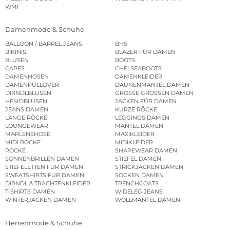
WMF
Damenmode & Schuhe
BALLOON / BARREL JEANS
BHS
BIKINIS
BLAZER FÜR DAMEN
BLUSEN
BOOTS
CAPES
CHELSEABOOTS
DAMENHOSEN
DAMENKLEIDER
DAMENPULLOVER
DAUNENMÄNTEL DAMEN
DIRNDLBLUSEN
GROSSE GRÖSSEN DAMEN
HEMDBLUSEN
JACKEN FÜR DAMEN
JEANS DAMEN
KURZE RÖCKE
LANGE RÖCKE
LEGGINGS DAMEN
LOUNGEWEAR
MÄNTEL DAMEN
MARLENEHOSE
MAXIKLEIDER
MIDI RÖCKE
MIDIKLEIDER
RÖCKE
SHAPEWEAR DAMEN
SONNENBRILLEN DAMEN
STIEFEL DAMEN
STIEFELETTEN FÜR DAMEN
STRICKJACKEN DAMEN
SWEATSHIRTS FÜR DAMEN
SOCKEN DAMEN
DIRNDL & TRACHTENKLEIDER
TRENCHCOATS
T-SHIRTS DAMEN
WIDELEG JEANS
WINTERJACKEN DAMEN
WOLLMÄNTEL DAMEN
Herrenmode & Schuhe