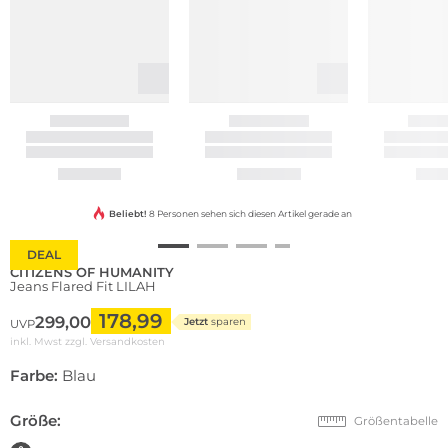
Beliebt!
8 Personen sehen sich diesen Artikel gerade an
DEAL
CITIZENS OF HUMANITY
Jeans Flared Fit LILAH
178,99
299,00
Jetzt
sparen
UVP
inkl. Mwst zzgl.
Versandkosten
Farbe:
Blau
Größe:
Größentabelle