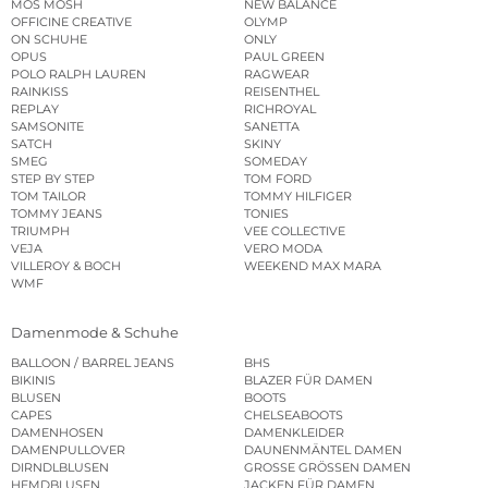
MOS MOSH
NEW BALANCE
OFFICINE CREATIVE
OLYMP
ON SCHUHE
ONLY
OPUS
PAUL GREEN
POLO RALPH LAUREN
RAGWEAR
RAINKISS
REISENTHEL
REPLAY
RICHROYAL
SAMSONITE
SANETTA
SATCH
SKINY
SMEG
SOMEDAY
STEP BY STEP
TOM FORD
TOM TAILOR
TOMMY HILFIGER
TOMMY JEANS
TONIES
TRIUMPH
VEE COLLECTIVE
VEJA
VERO MODA
VILLEROY & BOCH
WEEKEND MAX MARA
WMF
Damenmode & Schuhe
BALLOON / BARREL JEANS
BHS
BIKINIS
BLAZER FÜR DAMEN
BLUSEN
BOOTS
CAPES
CHELSEABOOTS
DAMENHOSEN
DAMENKLEIDER
DAMENPULLOVER
DAUNENMÄNTEL DAMEN
DIRNDLBLUSEN
GROSSE GRÖSSEN DAMEN
HEMDBLUSEN
JACKEN FÜR DAMEN