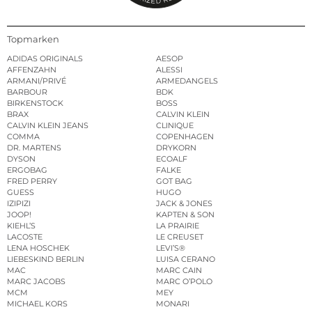
Topmarken
ADIDAS ORIGINALS
AESOP
AFFENZAHN
ALESSI
ARMANI/PRIVÉ
ARMEDANGELS
BARBOUR
BDK
BIRKENSTOCK
BOSS
BRAX
CALVIN KLEIN
CALVIN KLEIN JEANS
CLINIQUE
COMMA
COPENHAGEN
DR. MARTENS
DRYKORN
DYSON
ECOALF
ERGOBAG
FALKE
FRED PERRY
GOT BAG
GUESS
HUGO
IZIPIZI
JACK & JONES
JOOP!
KAPTEN & SON
KIEHL’S
LA PRAIRIE
LACOSTE
LE CREUSET
LENA HOSCHEK
LEVI’S®
LIEBESKIND BERLIN
LUISA CERANO
MAC
MARC CAIN
MARC JACOBS
MARC O’POLO
MCM
MEY
MICHAEL KORS
MONARI