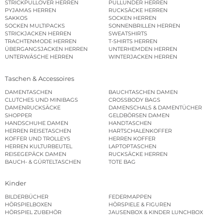
STRICKPULLOVER HERREN
PULLUNDER HERREN
PYJAMAS HERREN
RUCKSÄCKE HERREN
SAKKOS
SOCKEN HERREN
SOCKEN MULTIPACKS
SONNENBRILLEN HERREN
STRICKJACKEN HERREN
SWEATSHIRTS
TRACHTENMODE HERREN
T-SHIRTS HERREN
ÜBERGANGSJACKEN HERREN
UNTERHEMDEN HERREN
UNTERWÄSCHE HERREN
WINTERJACKEN HERREN
Taschen & Accessoires
DAMENTASCHEN
BAUCHTASCHEN DAMEN
CLUTCHES UND MINIBAGS
CROSSBODY BAGS
DAMENRUCKSÄCKE
DAMENSCHALS & DAMENTÜCHER
SHOPPER
GELDBÖRSEN DAMEN
HANDSCHUHE DAMEN
HANDTASCHEN
HERREN REISETASCHEN
HARTSCHALENKOFFER
KOFFER UND TROLLEYS
HERREN KOFFER
HERREN KULTURBEUTEL
LAPTOPTASCHEN
REISEGEPÄCK DAMEN
RUCKSÄCKE HERREN
BAUCH- & GÜRTELTASCHEN
TOTE BAG
Kinder
BILDERBÜCHER
FEDERMAPPEN
HÖRSPIELBOXEN
HÖRSPIELE & FIGUREN
HÖRSPIEL ZUBEHÖR
JAUSENBOX & KINDER LUNCHBOX