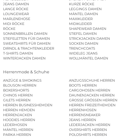
JEANS DAMEN
KURZE RÖCKE
LANGE RÖCKE
LEGGINGS DAMEN
LOUNGEWEAR
MÄNTEL DAMEN
MARLENEHOSE
MAXIKLEIDER
MIDI RÖCKE
MIDIKLEIDER
RÖCKE
SHAPEWEAR DAMEN
SONNENBRILLEN DAMEN
STIEFEL DAMEN
STIEFELETTEN FÜR DAMEN
STRICKJACKEN DAMEN
SWEATSHIRTS FÜR DAMEN
SOCKEN DAMEN
DIRNDL & TRACHTENKLEIDER
TRENCHCOATS
T-SHIRTS DAMEN
WIDELEG JEANS
WINTERJACKEN DAMEN
WOLLMÄNTEL DAMEN
Herrenmode & Schuhe
ANZÜGE & SMOKINGS
ANZUGSSCHUHE HERREN
BLOUSON HERREN
BOOTS HERREN
BOXERSHORTS
CARGOHOSEN HERREN
CHINOS HERREN
DAUNENJACKEN HERREN
GILETS HERREN
GROSSE GRÖSSEN HERREN
HERREN BUSINESSHEMDEN
HERREN FREIZEITHEMDEN
HERREN HEMDEN
HERRENHOSEN
HERRENJACKEN
HERRENSNEAKER
HOODIES HERREN
JEANS HERREN
LEDERHOSEN
LEDERJACKEN HERREN
MÄNTEL HERREN
OVERSHIRTS HERREN
PARKA HERREN
POLOSHIRTS HERREN