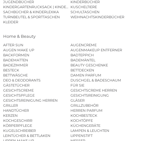
JUGENDBÜCHER
KINDERBÜCHER
KINDERGARTENRUCKSACK | KINDERGARTENBEUTEL
KUSCHELTIERE
SACHBÜCHER & KINDERLEXIKA
SCHULTASCHEN
TURNBEUTEL & SPORTTASCHEN
WEIHNACHTSKINDERBÜCHER
KLEIDER
Home & Beauty
AFTER SUN
AUGENCREME
AUGEN MAKE UP
AUGENMAKEUP ENTFERNER
BACKFORMEN
BADTEPPICH
BADEMATTEN
BADEMÄNTEL
BADEZIMMER
BEAUTY GESCHENKE
BESTECK
BETTDECKEN
BETTWÄSCHE
DAMEN PARFUM
DEO & DEODORANTS
DUSCHGEL & BADESCHAUM
GÄSTETÜCHER
FÜR SIE
GESICHTSCREME
GESICHTSCREME HERREN
GESICHTSPFLEGE
GESICHTSREINIGUNG
GESICHTSREINIGUNG HERREN
GLÄSER
GRILLER
GRILLZUBEHÖR
HANDTÜCHER
HERREN PARFUM
KERZEN
KOCHBESTECK
KOCHGESCHIRR
KOCHTÖPFE
KÖRPERPFLEGE
KÜCHENGERÄTE
KUGELSCHREIBER
LAMPEN & LEUCHTEN
LEINTÜCHER & BETTLAKEN
LIPPENSTIFT
LIPPEN MAKE UP
MESSER