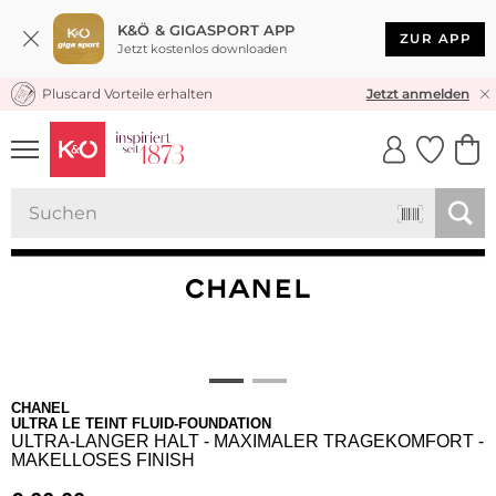
K&Ö & GIGASPORT APP
ZUR APP
Jetzt kostenlos downloaden
Pluscard Vorteile erhalten
KOSTENLOSER VERSAND* & RÜCKVERSAND
Jetzt anmelden
UNSERE APP
CLICK &
CLICK &
COLLECT
RESERVE
CHANEL
ULTRA LE TEINT FLUID-FOUNDATION
ULTRA-LANGER HALT - MAXIMALER TRAGEKOMFORT -
MAKELLOSES FINISH