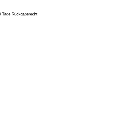
fen Foundation auf den Handrücken geben, mit dem
0 Tage Rückgaberecht