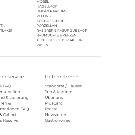
MÖBEL
NAGELLACK
UNISEX PARFUMS
PEELING
KOCHGESCHIRR
TEN
PORZELLAN
TTLAKEN
RASIERER & RASUR ZUBEHÖR
RAUMDÜFTE & KERZEN
TEINT | GESICHTS MAKE UP
VASEN
enservice
Unternehmen
 & FAQ
Standorte / Häuser
ntabellen
Job & Karriere
nd & Lieferung
Über uns
ren &
PlusCard
amationen FAQ
Presse
& Collect
Newsletter
 & Reserve
Gastronomie