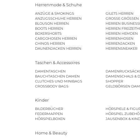
Herrenmode & Schuhe
ANZÜGE & SMOKINGS
GILETS HERREN
ANZUGSSCHUHE HERREN
GROSSE GRÖSSEN
BLOUSON HERREN
HERREN BUSINES
BOOTS HERREN
HERREN FREIZEIT
BOXERSHORTS
HERREN HEMDEN
CARGOHOSEN HERREN
HERRENHOSEN
CHINOS HERREN
HERRENJACKEN
DAUNENJACKEN HERREN
HERRENSNEAKER
Taschen & Accessoires
DAMENTASCHEN
DAMENRUCKSÄCK
BAUCHTASCHEN DAMEN
DAMENSCHALS & 
CLUTCHES UND MINIBAGS
SHOPPER
CROSSBODY BAGS
GELDBÖRSEN DA
Kinder
BILDERBÜCHER
HÖRSPIELE & FIGU
FEDERMAPPEN
HÖRSPIEL ZUBEHÖ
HÖRSPIELBOXEN
JAUSENBOX & KIN
Home & Beauty