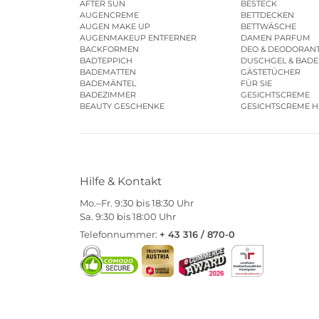
AFTER SUN
BESTECK
AUGENCREME
BETTDECKEN
AUGEN MAKE UP
BETTWÄSCHE
AUGENMAKEUP ENTFERNER
DAMEN PARFUM
BACKFORMEN
DEO & DEODORAN
BADTEPPICH
DUSCHGEL & BAD
BADEMATTEN
GÄSTETÜCHER
BADEMÄNTEL
FÜR SIE
BADEZIMMER
GESICHTSCREME
BEAUTY GESCHENKE
GESICHTSCREME 
Hilfe & Kontakt
Mo.–Fr. 9:30 bis 18:30 Uhr
Sa. 9:30 bis 18:00 Uhr
Telefonnummer:
+ 43 316 / 870-0