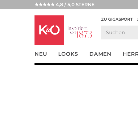
★★★★★ 4,8 / 5,0 STERNE
ZU GIGASPORT
FASHION-
UNSERE APP
CLICK &
CLICK &
TRENDS
COLLECT
RESERVE
NEU
LOOKS
DAMEN
HER