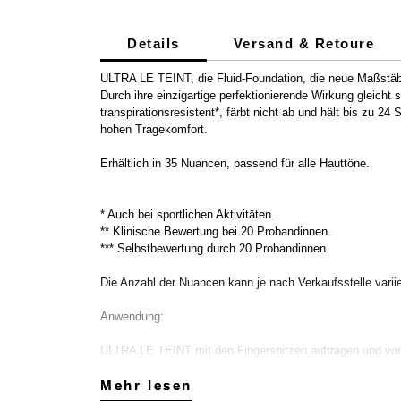
Details
Versand & Retoure
ULTRA LE TEINT, die Fluid-Foundation, die neue Maßstäbe
Durch ihre einzigartige perfektionierende Wirkung gleicht 
transpirationsresistent*, färbt nicht ab und hält bis zu 24
hohen Tragekomfort.
Erhältlich in 35 Nuancen, passend für alle Hauttöne.
* Auch bei sportlichen Aktivitäten.
** Klinische Bewertung bei 20 Probandinnen.
*** Selbstbewertung durch 20 Probandinnen.
Die Anzahl der Nuancen kann je nach Verkaufsstelle varii
Anwendung:
ULTRA LE TEINT mit den Fingerspitzen auftragen und von d
Deckkraft erneut Produkt aufnehmen und die Anwendung 
Mehr lesen
Mehr lesen