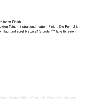
ellosen Finish.
fekten Teint mit strahlend mattem Finish. Die Formel ist
der Haut und sorgt bis zu 24 Stunden*** lang für einen
omfort und mittlere Deckkraft. Für eine intensivere