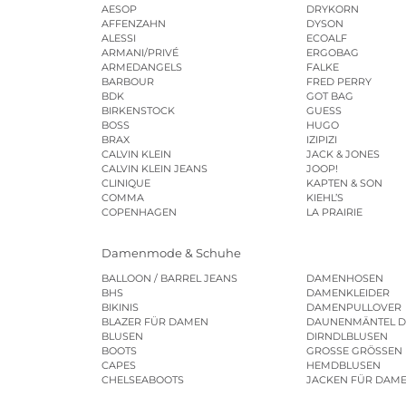
AESOP
DRYKORN
AFFENZAHN
DYSON
ALESSI
ECOALF
ARMANI/PRIVÉ
ERGOBAG
ARMEDANGELS
FALKE
BARBOUR
FRED PERRY
BDK
GOT BAG
BIRKENSTOCK
GUESS
BOSS
HUGO
BRAX
IZIPIZI
CALVIN KLEIN
JACK & JONES
CALVIN KLEIN JEANS
JOOP!
CLINIQUE
KAPTEN & SON
COMMA
KIEHL’S
COPENHAGEN
LA PRAIRIE
Damenmode & Schuhe
BALLOON / BARREL JEANS
DAMENHOSEN
BHS
DAMENKLEIDER
BIKINIS
DAMENPULLOVER
BLAZER FÜR DAMEN
DAUNENMÄNTEL 
BLUSEN
DIRNDLBLUSEN
BOOTS
GROSSE GRÖSSEN
CAPES
HEMDBLUSEN
CHELSEABOOTS
JACKEN FÜR DAM