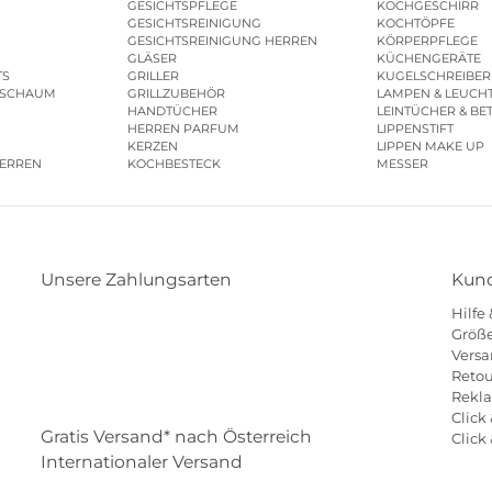
GESICHTSPFLEGE
KOCHGESCHIRR
GESICHTSREINIGUNG
KOCHTÖPFE
GESICHTSREINIGUNG HERREN
KÖRPERPFLEGE
GLÄSER
KÜCHENGERÄTE
TS
GRILLER
KUGELSCHREIBER
ESCHAUM
GRILLZUBEHÖR
LAMPEN & LEUCH
HANDTÜCHER
LEINTÜCHER & BE
HERREN PARFUM
LIPPENSTIFT
KERZEN
LIPPEN MAKE UP
HERREN
KOCHBESTECK
MESSER
Unsere Zahlungsarten
Kund
Hilfe
Klarna
Paypal
Mastercard
Visa
Diners
Größe
Versa
Eps
Shop
Applepay
Amazon
Retou
Rekl
Click 
Gratis Versand* nach Österreich
Click
Internationaler Versand