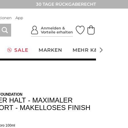
30 TAGE RÜCKGABERECHT
tionen
App
Anmelden &
Vorteile erhalten
SALE
MARKEN
MEHR K&Ö
NACH
-FOUNDATION
R HALT - MAXIMALER
RT - MAKELLOSES FINISH
 pro 100ml