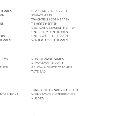
 HERREN
STRICKJACKEN HERREN
REN
SWEATSHIRTS
N
TRACHTENMODE HERREN
REN
T-SHIRTS HERREN
ÜBERGANGSJACKEN HERREN
UNTERHEMDEN HERREN
CKS
UNTERWÄSCHE HERREN
HERREN
WINTERJACKEN HERREN
LLEYS
REISEGEPÄCK DAMEN
RUCKSÄCKE HERREN
EUTEL
BAUCH- & GÜRTELTASCHEN
TOTE BAG
TURNBEUTEL & SPORTTASCHEN
INDERLEXIKA
WEIHNACHTSKINDERBÜCHER
KLEIDER