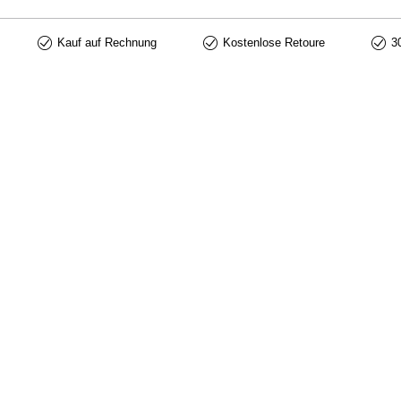
TEINT 2 EN 1 FLUIDE ET POUDRE N°101 aufgetragen werden. Ein paar Trop
auftragen und verstreichen.
Kauf auf Rechnung
Kostenlose Retoure
3