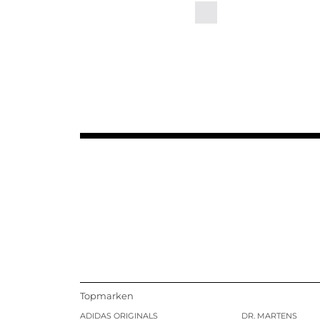
Topmarken
ADIDAS ORIGINALS
DR. MARTENS