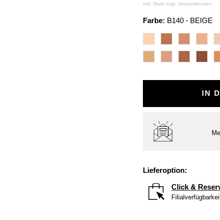
inkl. Mwst zzgl.
Versandkosten
Farbe:
B140 - BEIGE
IN 
Me
Lieferoption:
Click & Reser
Filialverfügbarke