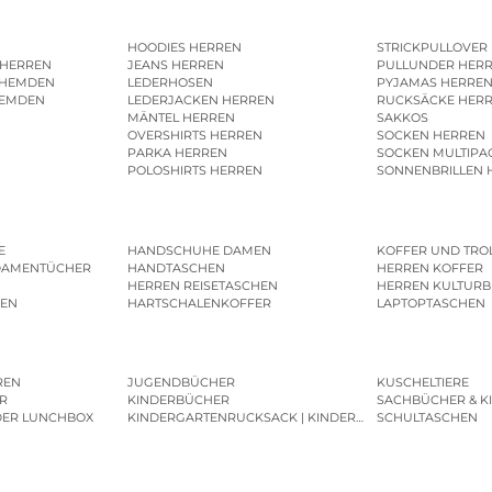
HOODIES HERREN
STRICKPULLOVER
 HERREN
JEANS HERREN
PULLUNDER HER
SHEMDEN
LEDERHOSEN
PYJAMAS HERRE
HEMDEN
LEDERJACKEN HERREN
RUCKSÄCKE HER
MÄNTEL HERREN
SAKKOS
OVERSHIRTS HERREN
SOCKEN HERREN
PARKA HERREN
SOCKEN MULTIPA
POLOSHIRTS HERREN
SONNENBRILLEN 
E
HANDSCHUHE DAMEN
KOFFER UND TRO
DAMENTÜCHER
HANDTASCHEN
HERREN KOFFER
HERREN REISETASCHEN
HERREN KULTURB
MEN
HARTSCHALENKOFFER
LAPTOPTASCHEN
REN
JUGENDBÜCHER
KUSCHELTIERE
R
KINDERBÜCHER
SACHBÜCHER & K
DER LUNCHBOX
KINDERGARTENRUCKSACK | KINDERGARTENBEUTEL
SCHULTASCHEN