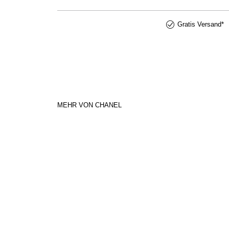
ULTRA LE TEINT kann auch mit dem Pinsel LE PINCEAU 
Pinsel aufnehmen und gleichmäßig von innen nach außen 
Gratis Versand*
Finden Sie Ihre perfekte Nuance:
Beige (B) für einen Ton-in-Ton-Teint
Beige doré (BD) für einen warmen Teint
eige rosé (BR) für einen frischen, leicht rosigen Teint
Art.Nr:2900271350256
MEHR VON CHANEL