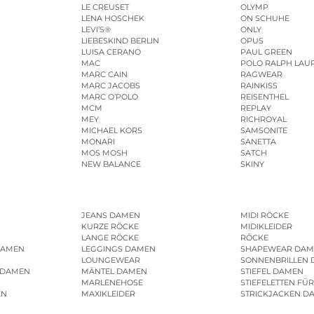
LE CREUSET
OLYMP
LENA HOSCHEK
ON SCHUHE
LEVI’S®
ONLY
LIEBESKIND BERLIN
OPUS
LUISA CERANO
PAUL GREEN
MAC
POLO RALPH LAU
MARC CAIN
RAGWEAR
MARC JACOBS
RAINKISS
MARC O’POLO
REISENTHEL
MCM
REPLAY
MEY
RICHROYAL
MICHAEL KORS
SAMSONITE
MONARI
SANETTA
MOS MOSH
SATCH
NEW BALANCE
SKINY
JEANS DAMEN
MIDI RÖCKE
KURZE RÖCKE
MIDIKLEIDER
LANGE RÖCKE
RÖCKE
DAMEN
LEGGINGS DAMEN
SHAPEWEAR DAM
LOUNGEWEAR
SONNENBRILLEN
 DAMEN
MÄNTEL DAMEN
STIEFEL DAMEN
MARLENEHOSE
STIEFELETTEN FÜ
EN
MAXIKLEIDER
STRICKJACKEN D