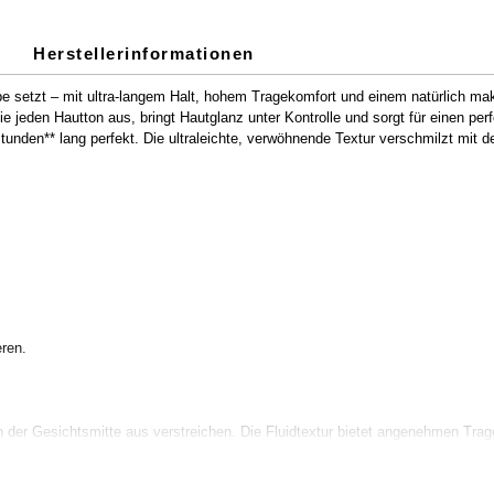
Herstellerinformationen
 setzt – mit ultra-langem Halt, hohem Tragekomfort und einem natürlich mak
sie jeden Hautton aus, bringt Hautglanz unter Kontrolle und sorgt für einen per
 Stunden** lang perfekt. Die ultraleichte, verwöhnende Textur verschmilzt mit 
eren.
er Gesichtsmitte aus verstreichen. Die Fluidtextur bietet angenehmen Tragek
auf den gewünschten Bereichen wiederholen.