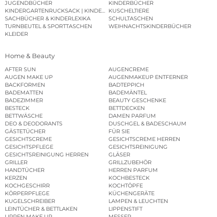
JUGENDBÜCHER
KINDERBÜCHER
KINDERGARTENRUCKSACK | KINDERGARTENBEUTEL
KUSCHELTIERE
SACHBÜCHER & KINDERLEXIKA
SCHULTASCHEN
TURNBEUTEL & SPORTTASCHEN
WEIHNACHTSKINDERBÜCHER
KLEIDER
Home & Beauty
AFTER SUN
AUGENCREME
AUGEN MAKE UP
AUGENMAKEUP ENTFERNER
BACKFORMEN
BADTEPPICH
BADEMATTEN
BADEMÄNTEL
BADEZIMMER
BEAUTY GESCHENKE
BESTECK
BETTDECKEN
BETTWÄSCHE
DAMEN PARFUM
DEO & DEODORANTS
DUSCHGEL & BADESCHAUM
GÄSTETÜCHER
FÜR SIE
GESICHTSCREME
GESICHTSCREME HERREN
GESICHTSPFLEGE
GESICHTSREINIGUNG
GESICHTSREINIGUNG HERREN
GLÄSER
GRILLER
GRILLZUBEHÖR
HANDTÜCHER
HERREN PARFUM
KERZEN
KOCHBESTECK
KOCHGESCHIRR
KOCHTÖPFE
KÖRPERPFLEGE
KÜCHENGERÄTE
KUGELSCHREIBER
LAMPEN & LEUCHTEN
LEINTÜCHER & BETTLAKEN
LIPPENSTIFT
LIPPEN MAKE UP
MESSER