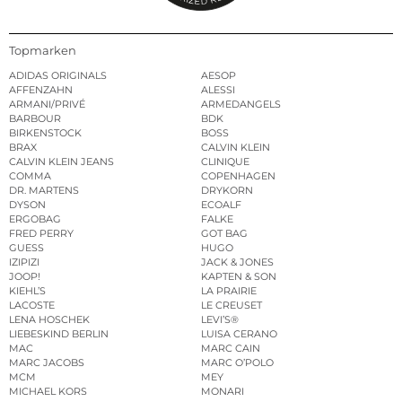
Topmarken
ADIDAS ORIGINALS
AESOP
AFFENZAHN
ALESSI
ARMANI/PRIVÉ
ARMEDANGELS
BARBOUR
BDK
BIRKENSTOCK
BOSS
BRAX
CALVIN KLEIN
CALVIN KLEIN JEANS
CLINIQUE
COMMA
COPENHAGEN
DR. MARTENS
DRYKORN
DYSON
ECOALF
ERGOBAG
FALKE
FRED PERRY
GOT BAG
GUESS
HUGO
IZIPIZI
JACK & JONES
JOOP!
KAPTEN & SON
KIEHL’S
LA PRAIRIE
LACOSTE
LE CREUSET
LENA HOSCHEK
LEVI’S®
LIEBESKIND BERLIN
LUISA CERANO
MAC
MARC CAIN
MARC JACOBS
MARC O’POLO
MCM
MEY
MICHAEL KORS
MONARI