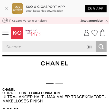
K&Ö & GIGASPORT APP
ZUR APP
Jetzt kostenlos downloaden
Pluscard Vorteile erhalten
KOSTENLOSER VERSAND* & RÜCKVERSAND
Jetzt anmelden
UNSERE APP
CLICK &
CLICK &
COLLECT
RESERVE
CHANEL
ULTRA LE TEINT FLUID-FOUNDATION
ULTRA-LANGER HALT - MAXIMALER TRAGEKOMFORT -
MAKELLOSES FINISH