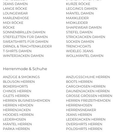
JEANS DAMEN
KURZE RÖCKE
LANGE RÖCKE
LEGGINGS DAMEN
LOUNGEWEAR
MÄNTEL DAMEN
MARLENEHOSE
MAXIKLEIDER
MIDI RÖCKE
MIDIKLEIDER
RÖCKE
SHAPEWEAR DAMEN
SONNENBRILLEN DAMEN
STIEFEL DAMEN
STIEFELETTEN FÜR DAMEN
STRICKJACKEN DAMEN
SWEATSHIRTS FÜR DAMEN
SOCKEN DAMEN
DIRNDL & TRACHTENKLEIDER
TRENCHCOATS
T-SHIRTS DAMEN
WIDELEG JEANS
WINTERJACKEN DAMEN
WOLLMÄNTEL DAMEN
Herrenmode & Schuhe
ANZÜGE & SMOKINGS
ANZUGSSCHUHE HERREN
BLOUSON HERREN
BOOTS HERREN
BOXERSHORTS
CARGOHOSEN HERREN
CHINOS HERREN
DAUNENJACKEN HERREN
GILETS HERREN
GROSSE GRÖSSEN HERREN
HERREN BUSINESSHEMDEN
HERREN FREIZEITHEMDEN
HERREN HEMDEN
HERRENHOSEN
HERRENJACKEN
HERRENSNEAKER
HOODIES HERREN
JEANS HERREN
LEDERHOSEN
LEDERJACKEN HERREN
MÄNTEL HERREN
OVERSHIRTS HERREN
PARKA HERREN
POLOSHIRTS HERREN