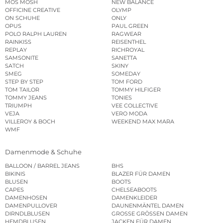
MOS MOSH
NEW BALANCE
OFFICINE CREATIVE
OLYMP
ON SCHUHE
ONLY
OPUS
PAUL GREEN
POLO RALPH LAUREN
RAGWEAR
RAINKISS
REISENTHEL
REPLAY
RICHROYAL
SAMSONITE
SANETTA
SATCH
SKINY
SMEG
SOMEDAY
STEP BY STEP
TOM FORD
TOM TAILOR
TOMMY HILFIGER
TOMMY JEANS
TONIES
TRIUMPH
VEE COLLECTIVE
VEJA
VERO MODA
VILLEROY & BOCH
WEEKEND MAX MARA
WMF
Damenmode & Schuhe
BALLOON / BARREL JEANS
BHS
BIKINIS
BLAZER FÜR DAMEN
BLUSEN
BOOTS
CAPES
CHELSEABOOTS
DAMENHOSEN
DAMENKLEIDER
DAMENPULLOVER
DAUNENMÄNTEL DAMEN
DIRNDLBLUSEN
GROSSE GRÖSSEN DAMEN
HEMDBLUSEN
JACKEN FÜR DAMEN