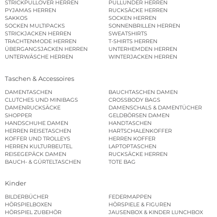
STRICKPULLOVER HERREN
PULLUNDER HERREN
PYJAMAS HERREN
RUCKSÄCKE HERREN
SAKKOS
SOCKEN HERREN
SOCKEN MULTIPACKS
SONNENBRILLEN HERREN
STRICKJACKEN HERREN
SWEATSHIRTS
TRACHTENMODE HERREN
T-SHIRTS HERREN
ÜBERGANGSJACKEN HERREN
UNTERHEMDEN HERREN
UNTERWÄSCHE HERREN
WINTERJACKEN HERREN
Taschen & Accessoires
DAMENTASCHEN
BAUCHTASCHEN DAMEN
CLUTCHES UND MINIBAGS
CROSSBODY BAGS
DAMENRUCKSÄCKE
DAMENSCHALS & DAMENTÜCHER
SHOPPER
GELDBÖRSEN DAMEN
HANDSCHUHE DAMEN
HANDTASCHEN
HERREN REISETASCHEN
HARTSCHALENKOFFER
KOFFER UND TROLLEYS
HERREN KOFFER
HERREN KULTURBEUTEL
LAPTOPTASCHEN
REISEGEPÄCK DAMEN
RUCKSÄCKE HERREN
BAUCH- & GÜRTELTASCHEN
TOTE BAG
Kinder
BILDERBÜCHER
FEDERMAPPEN
HÖRSPIELBOXEN
HÖRSPIELE & FIGUREN
HÖRSPIEL ZUBEHÖR
JAUSENBOX & KINDER LUNCHBOX