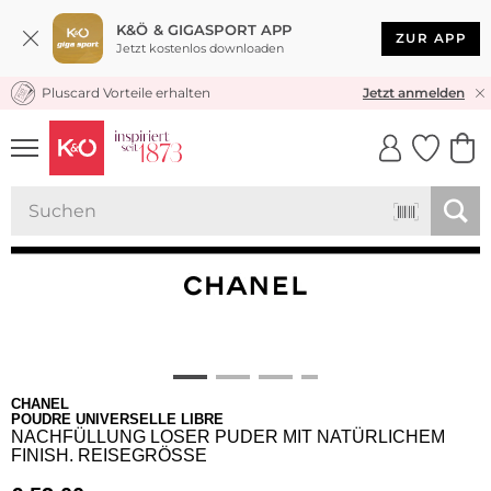
K&Ö & GIGASPORT APP
ZUR APP
Jetzt kostenlos downloaden
Pluscard Vorteile erhalten
KOSTENLOSER VERSAND* & RÜCKVERSAND
Jetzt anmelden
UNSERE APP
CLICK &
CLICK &
COLLECT
RESERVE
CHANEL
POUDRE UNIVERSELLE LIBRE
NACHFÜLLUNG LOSER PUDER MIT NATÜRLICHEM
FINISH. REISEGRÖSSE