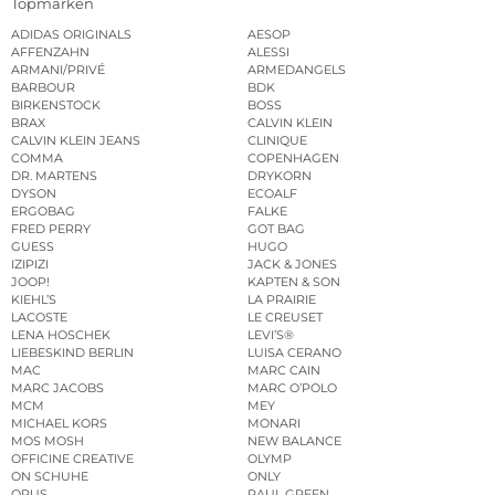
Topmarken
ADIDAS ORIGINALS
AESOP
AFFENZAHN
ALESSI
ARMANI/PRIVÉ
ARMEDANGELS
BARBOUR
BDK
BIRKENSTOCK
BOSS
BRAX
CALVIN KLEIN
CALVIN KLEIN JEANS
CLINIQUE
COMMA
COPENHAGEN
DR. MARTENS
DRYKORN
DYSON
ECOALF
ERGOBAG
FALKE
FRED PERRY
GOT BAG
GUESS
HUGO
IZIPIZI
JACK & JONES
JOOP!
KAPTEN & SON
KIEHL’S
LA PRAIRIE
LACOSTE
LE CREUSET
LENA HOSCHEK
LEVI’S®
LIEBESKIND BERLIN
LUISA CERANO
MAC
MARC CAIN
MARC JACOBS
MARC O’POLO
MCM
MEY
MICHAEL KORS
MONARI
MOS MOSH
NEW BALANCE
OFFICINE CREATIVE
OLYMP
ON SCHUHE
ONLY
OPUS
PAUL GREEN