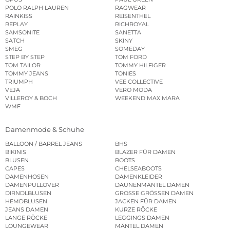
POLO RALPH LAUREN
RAGWEAR
RAINKISS
REISENTHEL
REPLAY
RICHROYAL
SAMSONITE
SANETTA
SATCH
SKINY
SMEG
SOMEDAY
STEP BY STEP
TOM FORD
TOM TAILOR
TOMMY HILFIGER
TOMMY JEANS
TONIES
TRIUMPH
VEE COLLECTIVE
VEJA
VERO MODA
VILLEROY & BOCH
WEEKEND MAX MARA
WMF
Damenmode & Schuhe
BALLOON / BARREL JEANS
BHS
BIKINIS
BLAZER FÜR DAMEN
BLUSEN
BOOTS
CAPES
CHELSEABOOTS
DAMENHOSEN
DAMENKLEIDER
DAMENPULLOVER
DAUNENMÄNTEL DAMEN
DIRNDLBLUSEN
GROSSE GRÖSSEN DAMEN
HEMDBLUSEN
JACKEN FÜR DAMEN
JEANS DAMEN
KURZE RÖCKE
LANGE RÖCKE
LEGGINGS DAMEN
LOUNGEWEAR
MÄNTEL DAMEN