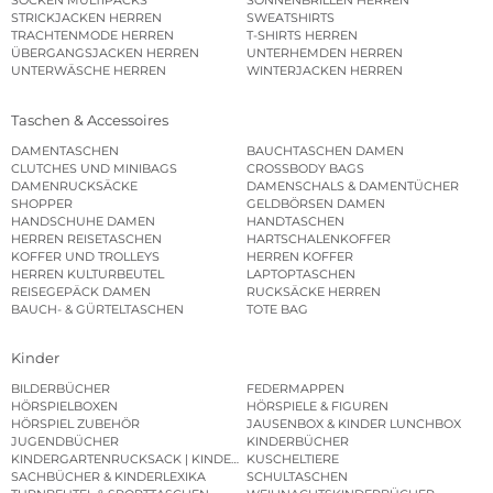
SOCKEN MULTIPACKS
SONNENBRILLEN HERREN
STRICKJACKEN HERREN
SWEATSHIRTS
TRACHTENMODE HERREN
T-SHIRTS HERREN
ÜBERGANGSJACKEN HERREN
UNTERHEMDEN HERREN
UNTERWÄSCHE HERREN
WINTERJACKEN HERREN
Taschen & Accessoires
DAMENTASCHEN
BAUCHTASCHEN DAMEN
CLUTCHES UND MINIBAGS
CROSSBODY BAGS
DAMENRUCKSÄCKE
DAMENSCHALS & DAMENTÜCHER
SHOPPER
GELDBÖRSEN DAMEN
HANDSCHUHE DAMEN
HANDTASCHEN
HERREN REISETASCHEN
HARTSCHALENKOFFER
KOFFER UND TROLLEYS
HERREN KOFFER
HERREN KULTURBEUTEL
LAPTOPTASCHEN
REISEGEPÄCK DAMEN
RUCKSÄCKE HERREN
BAUCH- & GÜRTELTASCHEN
TOTE BAG
Kinder
BILDERBÜCHER
FEDERMAPPEN
HÖRSPIELBOXEN
HÖRSPIELE & FIGUREN
HÖRSPIEL ZUBEHÖR
JAUSENBOX & KINDER LUNCHBOX
JUGENDBÜCHER
KINDERBÜCHER
KINDERGARTENRUCKSACK | KINDERGARTENBEUTEL
KUSCHELTIERE
SACHBÜCHER & KINDERLEXIKA
SCHULTASCHEN