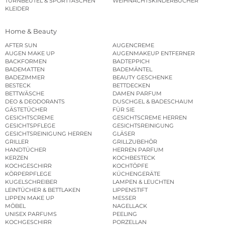
TURNBEUTEL & SPORTTASCHEN
WEIHNACHTSKINDERBÜCHER
KLEIDER
Home & Beauty
AFTER SUN
AUGENCREME
AUGEN MAKE UP
AUGENMAKEUP ENTFERNER
BACKFORMEN
BADTEPPICH
BADEMATTEN
BADEMÄNTEL
BADEZIMMER
BEAUTY GESCHENKE
BESTECK
BETTDECKEN
BETTWÄSCHE
DAMEN PARFUM
DEO & DEODORANTS
DUSCHGEL & BADESCHAUM
GÄSTETÜCHER
FÜR SIE
GESICHTSCREME
GESICHTSCREME HERREN
GESICHTSPFLEGE
GESICHTSREINIGUNG
GESICHTSREINIGUNG HERREN
GLÄSER
GRILLER
GRILLZUBEHÖR
HANDTÜCHER
HERREN PARFUM
KERZEN
KOCHBESTECK
KOCHGESCHIRR
KOCHTÖPFE
KÖRPERPFLEGE
KÜCHENGERÄTE
KUGELSCHREIBER
LAMPEN & LEUCHTEN
LEINTÜCHER & BETTLAKEN
LIPPENSTIFT
LIPPEN MAKE UP
MESSER
MÖBEL
NAGELLACK
UNISEX PARFUMS
PEELING
KOCHGESCHIRR
PORZELLAN