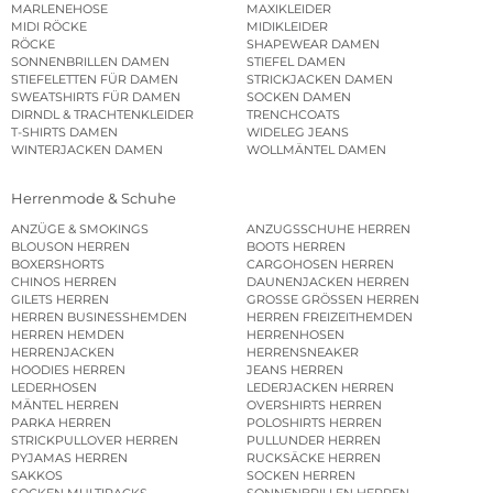
MARLENEHOSE
MAXIKLEIDER
MIDI RÖCKE
MIDIKLEIDER
RÖCKE
SHAPEWEAR DAMEN
SONNENBRILLEN DAMEN
STIEFEL DAMEN
STIEFELETTEN FÜR DAMEN
STRICKJACKEN DAMEN
SWEATSHIRTS FÜR DAMEN
SOCKEN DAMEN
DIRNDL & TRACHTENKLEIDER
TRENCHCOATS
T-SHIRTS DAMEN
WIDELEG JEANS
WINTERJACKEN DAMEN
WOLLMÄNTEL DAMEN
Herrenmode & Schuhe
ANZÜGE & SMOKINGS
ANZUGSSCHUHE HERREN
BLOUSON HERREN
BOOTS HERREN
BOXERSHORTS
CARGOHOSEN HERREN
CHINOS HERREN
DAUNENJACKEN HERREN
GILETS HERREN
GROSSE GRÖSSEN HERREN
HERREN BUSINESSHEMDEN
HERREN FREIZEITHEMDEN
HERREN HEMDEN
HERRENHOSEN
HERRENJACKEN
HERRENSNEAKER
HOODIES HERREN
JEANS HERREN
LEDERHOSEN
LEDERJACKEN HERREN
MÄNTEL HERREN
OVERSHIRTS HERREN
PARKA HERREN
POLOSHIRTS HERREN
STRICKPULLOVER HERREN
PULLUNDER HERREN
PYJAMAS HERREN
RUCKSÄCKE HERREN
SAKKOS
SOCKEN HERREN