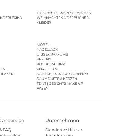
TURNBEUTEL & SPORTTASCHEN
INDERLEXIKA
WEIHNACHTSKINDERBÜCHER
KLEIDER
MÖBEL
NAGELLACK
UNISEX PARFUMS
PEELING
KOCHGESCHIRR
TEN
PORZELLAN
TTLAKEN
RASIERER & RASUR ZUBEHÖR
RAUMDÜFTE & KERZEN
TEINT | GESICHTS MAKE UP
VASEN
enservice
Unternehmen
 & FAQ
Standorte / Häuser
ntabellen
Job & Karriere