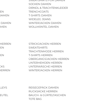
SWEATSHIRTS FÜR DAMEN
SOCKEN DAMEN
DIRNDL & TRACHTENKLEIDER
EN
TRENCHCOATS
 DAMEN
T-SHIRTS DAMEN
WIDELEG JEANS
R DAMEN
WINTERJACKEN DAMEN
AMEN
WOLLMÄNTEL DAMEN
 HERREN
STRICKJACKEN HERREN
REN
SWEATSHIRTS
N
TRACHTENMODE HERREN
REN
T-SHIRTS HERREN
ÜBERGANGSJACKEN HERREN
UNTERHEMDEN HERREN
CKS
UNTERWÄSCHE HERREN
HERREN
WINTERJACKEN HERREN
LLEYS
REISEGEPÄCK DAMEN
RUCKSÄCKE HERREN
EUTEL
BAUCH- & GÜRTELTASCHEN
TOTE BAG