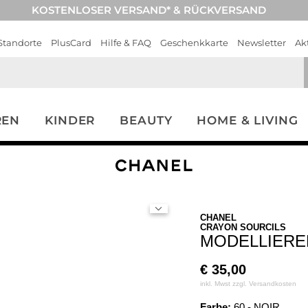
KOSTENLOSER VERSAND* & RÜCKVERSAND
Standorte
PlusCard
Hilfe & FAQ
Geschenkkarte
Newsletter
Ak
REN
KINDER
BEAUTY
HOME & LIVING
CHANEL
CRAYON SOURCILS
MODELLIERE
€
35,00
inkl. Mwst zzgl.
Versandkosten
Farbe:
60 - NOIR