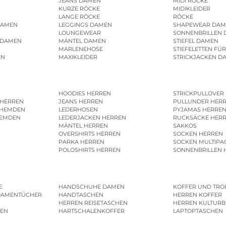
JEANS DAMEN
MIDI RÖCKE
KURZE RÖCKE
MIDIKLEIDER
LANGE RÖCKE
RÖCKE
DAMEN
LEGGINGS DAMEN
SHAPEWEAR DAM
LOUNGEWEAR
SONNENBRILLEN
 DAMEN
MÄNTEL DAMEN
STIEFEL DAMEN
MARLENEHOSE
STIEFELETTEN FÜ
EN
MAXIKLEIDER
STRICKJACKEN D
HOODIES HERREN
STRICKPULLOVER
 HERREN
JEANS HERREN
PULLUNDER HER
SHEMDEN
LEDERHOSEN
PYJAMAS HERRE
HEMDEN
LEDERJACKEN HERREN
RUCKSÄCKE HER
MÄNTEL HERREN
SAKKOS
OVERSHIRTS HERREN
SOCKEN HERREN
PARKA HERREN
SOCKEN MULTIPA
POLOSHIRTS HERREN
SONNENBRILLEN 
E
HANDSCHUHE DAMEN
KOFFER UND TRO
DAMENTÜCHER
HANDTASCHEN
HERREN KOFFER
HERREN REISETASCHEN
HERREN KULTURB
MEN
HARTSCHALENKOFFER
LAPTOPTASCHEN