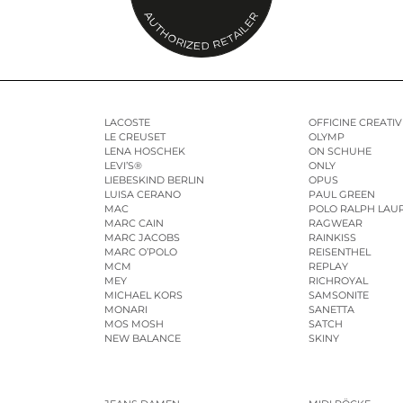
LACOSTE
OFFICINE CREATIV
LE CREUSET
OLYMP
LENA HOSCHEK
ON SCHUHE
LEVI’S®
ONLY
LIEBESKIND BERLIN
OPUS
LUISA CERANO
PAUL GREEN
MAC
POLO RALPH LAU
MARC CAIN
RAGWEAR
MARC JACOBS
RAINKISS
MARC O’POLO
REISENTHEL
MCM
REPLAY
MEY
RICHROYAL
MICHAEL KORS
SAMSONITE
MONARI
SANETTA
MOS MOSH
SATCH
NEW BALANCE
SKINY