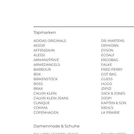
Topmarken
ADIDAS ORIGINALS
DR. MARTENS
AESOP
DRYKORN
AFFENZAHN
DYSON
ALESSI
ECOALF
ARMANI/PRIVÉ
ERGOBAG
ARMEDANGELS
FALKE
BARBOUR
FRED PERRY
BDK
GOT BAG
BIRKENSTOCK
GUESS
BOSS
HUGO
BRAX
IZIPIZI
CALVIN KLEIN
JACK & JONES
CALVIN KLEIN JEANS
JOOP!
CLINIQUE
KAPTEN & SON
COMMA
KIEHL’S
COPENHAGEN
LA PRAIRIE
Damenmode & Schuhe