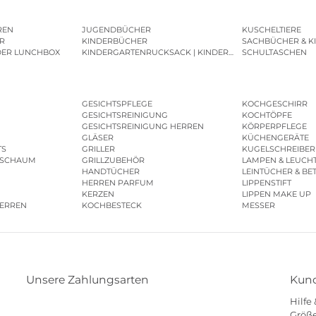
REN
JUGENDBÜCHER
KUSCHELTIERE
R
KINDERBÜCHER
SACHBÜCHER & K
DER LUNCHBOX
KINDERGARTENRUCKSACK | KINDERGARTENBEUTEL
SCHULTASCHEN
GESICHTSPFLEGE
KOCHGESCHIRR
GESICHTSREINIGUNG
KOCHTÖPFE
GESICHTSREINIGUNG HERREN
KÖRPERPFLEGE
GLÄSER
KÜCHENGERÄTE
TS
GRILLER
KUGELSCHREIBER
ESCHAUM
GRILLZUBEHÖR
LAMPEN & LEUCH
HANDTÜCHER
LEINTÜCHER & BE
HERREN PARFUM
LIPPENSTIFT
KERZEN
LIPPEN MAKE UP
HERREN
KOCHBESTECK
MESSER
Unsere Zahlungsarten
Kund
Hilfe
Klarna
Paypal
Mastercard
Visa
Diners
Größe