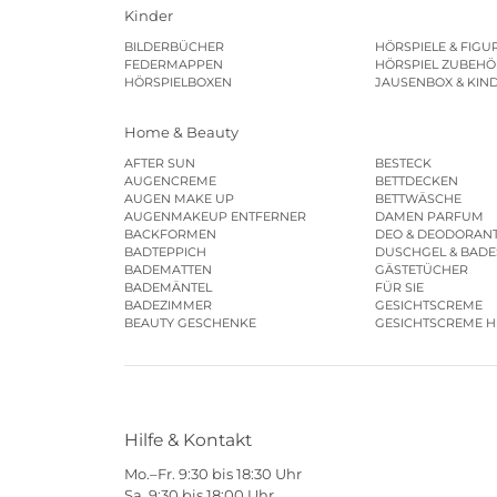
Kinder
BILDERBÜCHER
HÖRSPIELE & FIGU
FEDERMAPPEN
HÖRSPIEL ZUBEHÖ
HÖRSPIELBOXEN
JAUSENBOX & KIN
Home & Beauty
AFTER SUN
BESTECK
AUGENCREME
BETTDECKEN
AUGEN MAKE UP
BETTWÄSCHE
AUGENMAKEUP ENTFERNER
DAMEN PARFUM
BACKFORMEN
DEO & DEODORAN
BADTEPPICH
DUSCHGEL & BAD
BADEMATTEN
GÄSTETÜCHER
BADEMÄNTEL
FÜR SIE
BADEZIMMER
GESICHTSCREME
BEAUTY GESCHENKE
GESICHTSCREME 
Hilfe & Kontakt
Mo.–Fr. 9:30 bis 18:30 Uhr
Sa. 9:30 bis 18:00 Uhr