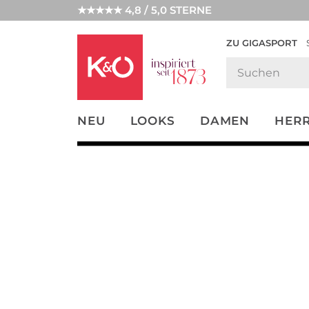
★★★★★ 4,8 / 5,0 STERNE
ZU GIGASPORT
FASHION-
UNSERE APP
CLICK &
CLICK &
TRENDS
COLLECT
RESERVE
NEU
LOOKS
DAMEN
HER