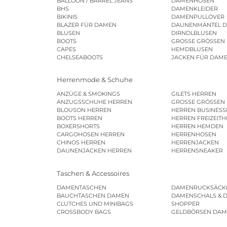
BALLOON / BARREL JEANS
DAMENHOSEN
BHS
DAMENKLEIDER
BIKINIS
DAMENPULLOVER
BLAZER FÜR DAMEN
DAUNENMÄNTEL 
BLUSEN
DIRNDLBLUSEN
BOOTS
GROSSE GRÖSSEN
CAPES
HEMDBLUSEN
CHELSEABOOTS
JACKEN FÜR DAM
Herrenmode & Schuhe
ANZÜGE & SMOKINGS
GILETS HERREN
ANZUGSSCHUHE HERREN
GROSSE GRÖSSEN
BLOUSON HERREN
HERREN BUSINES
BOOTS HERREN
HERREN FREIZEIT
BOXERSHORTS
HERREN HEMDEN
CARGOHOSEN HERREN
HERRENHOSEN
CHINOS HERREN
HERRENJACKEN
DAUNENJACKEN HERREN
HERRENSNEAKER
Taschen & Accessoires
DAMENTASCHEN
DAMENRUCKSÄCK
BAUCHTASCHEN DAMEN
DAMENSCHALS & 
CLUTCHES UND MINIBAGS
SHOPPER
CROSSBODY BAGS
GELDBÖRSEN DA