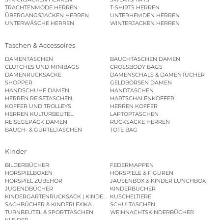
TRACHTENMODE HERREN
T-SHIRTS HERREN
ÜBERGANGSJACKEN HERREN
UNTERHEMDEN HERREN
UNTERWÄSCHE HERREN
WINTERJACKEN HERREN
Taschen & Accessoires
DAMENTASCHEN
BAUCHTASCHEN DAMEN
CLUTCHES UND MINIBAGS
CROSSBODY BAGS
DAMENRUCKSÄCKE
DAMENSCHALS & DAMENTÜCHER
SHOPPER
GELDBÖRSEN DAMEN
HANDSCHUHE DAMEN
HANDTASCHEN
HERREN REISETASCHEN
HARTSCHALENKOFFER
KOFFER UND TROLLEYS
HERREN KOFFER
HERREN KULTURBEUTEL
LAPTOPTASCHEN
REISEGEPÄCK DAMEN
RUCKSÄCKE HERREN
BAUCH- & GÜRTELTASCHEN
TOTE BAG
Kinder
BILDERBÜCHER
FEDERMAPPEN
HÖRSPIELBOXEN
HÖRSPIELE & FIGUREN
HÖRSPIEL ZUBEHÖR
JAUSENBOX & KINDER LUNCHBOX
JUGENDBÜCHER
KINDERBÜCHER
KINDERGARTENRUCKSACK | KINDERGARTENBEUTEL
KUSCHELTIERE
SACHBÜCHER & KINDERLEXIKA
SCHULTASCHEN
TURNBEUTEL & SPORTTASCHEN
WEIHNACHTSKINDERBÜCHER