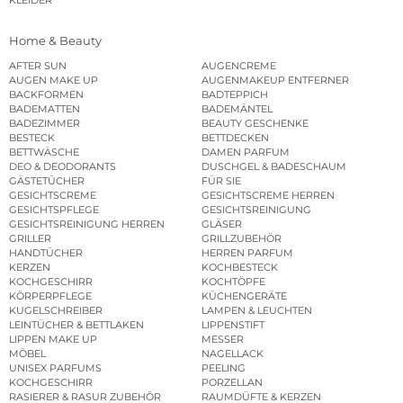
KLEIDER
Home & Beauty
AFTER SUN
AUGENCREME
AUGEN MAKE UP
AUGENMAKEUP ENTFERNER
BACKFORMEN
BADTEPPICH
BADEMATTEN
BADEMÄNTEL
BADEZIMMER
BEAUTY GESCHENKE
BESTECK
BETTDECKEN
BETTWÄSCHE
DAMEN PARFUM
DEO & DEODORANTS
DUSCHGEL & BADESCHAUM
GÄSTETÜCHER
FÜR SIE
GESICHTSCREME
GESICHTSCREME HERREN
GESICHTSPFLEGE
GESICHTSREINIGUNG
GESICHTSREINIGUNG HERREN
GLÄSER
GRILLER
GRILLZUBEHÖR
HANDTÜCHER
HERREN PARFUM
KERZEN
KOCHBESTECK
KOCHGESCHIRR
KOCHTÖPFE
KÖRPERPFLEGE
KÜCHENGERÄTE
KUGELSCHREIBER
LAMPEN & LEUCHTEN
LEINTÜCHER & BETTLAKEN
LIPPENSTIFT
LIPPEN MAKE UP
MESSER
MÖBEL
NAGELLACK
UNISEX PARFUMS
PEELING
KOCHGESCHIRR
PORZELLAN
RASIERER & RASUR ZUBEHÖR
RAUMDÜFTE & KERZEN