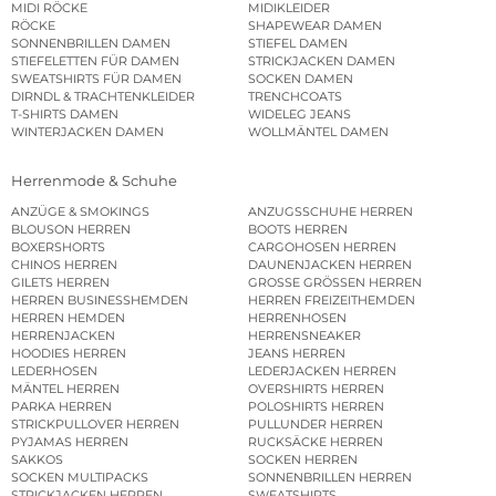
MIDI RÖCKE
MIDIKLEIDER
RÖCKE
SHAPEWEAR DAMEN
SONNENBRILLEN DAMEN
STIEFEL DAMEN
STIEFELETTEN FÜR DAMEN
STRICKJACKEN DAMEN
SWEATSHIRTS FÜR DAMEN
SOCKEN DAMEN
DIRNDL & TRACHTENKLEIDER
TRENCHCOATS
T-SHIRTS DAMEN
WIDELEG JEANS
WINTERJACKEN DAMEN
WOLLMÄNTEL DAMEN
Herrenmode & Schuhe
ANZÜGE & SMOKINGS
ANZUGSSCHUHE HERREN
BLOUSON HERREN
BOOTS HERREN
BOXERSHORTS
CARGOHOSEN HERREN
CHINOS HERREN
DAUNENJACKEN HERREN
GILETS HERREN
GROSSE GRÖSSEN HERREN
HERREN BUSINESSHEMDEN
HERREN FREIZEITHEMDEN
HERREN HEMDEN
HERRENHOSEN
HERRENJACKEN
HERRENSNEAKER
HOODIES HERREN
JEANS HERREN
LEDERHOSEN
LEDERJACKEN HERREN
MÄNTEL HERREN
OVERSHIRTS HERREN
PARKA HERREN
POLOSHIRTS HERREN
STRICKPULLOVER HERREN
PULLUNDER HERREN
PYJAMAS HERREN
RUCKSÄCKE HERREN
SAKKOS
SOCKEN HERREN
SOCKEN MULTIPACKS
SONNENBRILLEN HERREN
STRICKJACKEN HERREN
SWEATSHIRTS