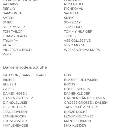
RAINKISS
REISENTHEL
REPLAY
RICHROYAL
SAMSONITE
SANETTA
SATCH
SKINY
SMEG
SOMEDAY
STEP BY STEP
TOM FORD
TOM TAILOR
TOMMY HILFIGER
TOMMY JEANS
TONIES
TRIUMPH
VEE COLLECTIVE
VEJA
VERO MODA
VILLEROY & BOCH
WEEKEND MAX MARA
WMF
Damenmode & Schuhe
BALLOON / BARREL JEANS
BHS
BIKINIS
BLAZER FÜR DAMEN
BLUSEN
BOOTS
CAPES
CHELSEABOOTS
DAMENHOSEN
DAMENKLEIDER
DAMENPULLOVER
DAUNENMÄNTEL DAMEN
DIRNDLBLUSEN
GROSSE GRÖSSEN DAMEN
HEMDBLUSEN
JACKEN FÜR DAMEN
JEANS DAMEN
KURZE RÖCKE
LANGE RÖCKE
LEGGINGS DAMEN
LOUNGEWEAR
MÄNTEL DAMEN
MARLENEHOSE
MAXIKLEIDER