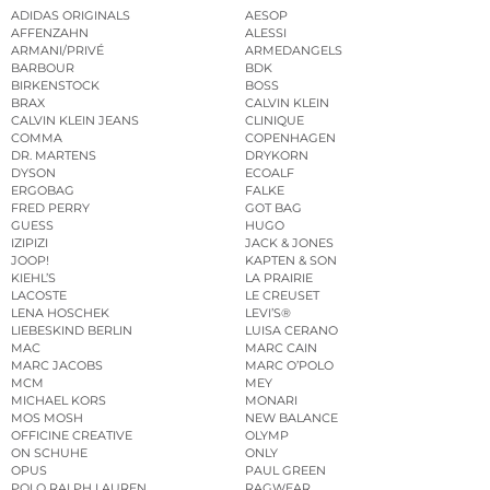
ADIDAS ORIGINALS
AESOP
AFFENZAHN
ALESSI
ARMANI/PRIVÉ
ARMEDANGELS
BARBOUR
BDK
BIRKENSTOCK
BOSS
BRAX
CALVIN KLEIN
CALVIN KLEIN JEANS
CLINIQUE
COMMA
COPENHAGEN
DR. MARTENS
DRYKORN
DYSON
ECOALF
ERGOBAG
FALKE
FRED PERRY
GOT BAG
GUESS
HUGO
IZIPIZI
JACK & JONES
JOOP!
KAPTEN & SON
KIEHL’S
LA PRAIRIE
LACOSTE
LE CREUSET
LENA HOSCHEK
LEVI’S®
LIEBESKIND BERLIN
LUISA CERANO
MAC
MARC CAIN
MARC JACOBS
MARC O’POLO
MCM
MEY
MICHAEL KORS
MONARI
MOS MOSH
NEW BALANCE
OFFICINE CREATIVE
OLYMP
ON SCHUHE
ONLY
OPUS
PAUL GREEN
POLO RALPH LAUREN
RAGWEAR