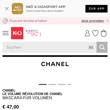
K&Ö & GIGASPORT APP
ZUR APP
Jetzt kostenlos downloaden
Pluscard Vorteile erhalten
KOSTENLOSER VERSAND* & RÜCKVERSAND
Jetzt anmelden
UNSERE APP
CLICK &
CLICK &
COLLECT
RESERVE
CHANEL
LE VOLUME RÉVOLUTION DE CHANEL
MASCARA FÜR VOLUMEN
€
47,00