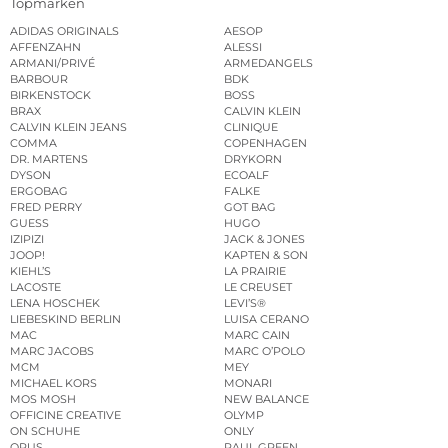
Topmarken
ADIDAS ORIGINALS
AESOP
AFFENZAHN
ALESSI
ARMANI/PRIVÉ
ARMEDANGELS
BARBOUR
BDK
BIRKENSTOCK
BOSS
BRAX
CALVIN KLEIN
CALVIN KLEIN JEANS
CLINIQUE
COMMA
COPENHAGEN
DR. MARTENS
DRYKORN
DYSON
ECOALF
ERGOBAG
FALKE
FRED PERRY
GOT BAG
GUESS
HUGO
IZIPIZI
JACK & JONES
JOOP!
KAPTEN & SON
KIEHL’S
LA PRAIRIE
LACOSTE
LE CREUSET
LENA HOSCHEK
LEVI’S®
LIEBESKIND BERLIN
LUISA CERANO
MAC
MARC CAIN
MARC JACOBS
MARC O’POLO
MCM
MEY
MICHAEL KORS
MONARI
MOS MOSH
NEW BALANCE
OFFICINE CREATIVE
OLYMP
ON SCHUHE
ONLY
OPUS
PAUL GREEN