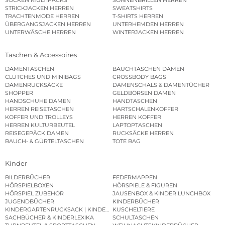
SOCKEN MULTIPACKS
SONNENBRILLEN HERREN
STRICKJACKEN HERREN
SWEATSHIRTS
TRACHTENMODE HERREN
T-SHIRTS HERREN
ÜBERGANGSJACKEN HERREN
UNTERHEMDEN HERREN
UNTERWÄSCHE HERREN
WINTERJACKEN HERREN
Taschen & Accessoires
DAMENTASCHEN
BAUCHTASCHEN DAMEN
CLUTCHES UND MINIBAGS
CROSSBODY BAGS
DAMENRUCKSÄCKE
DAMENSCHALS & DAMENTÜCHER
SHOPPER
GELDBÖRSEN DAMEN
HANDSCHUHE DAMEN
HANDTASCHEN
HERREN REISETASCHEN
HARTSCHALENKOFFER
KOFFER UND TROLLEYS
HERREN KOFFER
HERREN KULTURBEUTEL
LAPTOPTASCHEN
REISEGEPÄCK DAMEN
RUCKSÄCKE HERREN
BAUCH- & GÜRTELTASCHEN
TOTE BAG
Kinder
BILDERBÜCHER
FEDERMAPPEN
HÖRSPIELBOXEN
HÖRSPIELE & FIGUREN
HÖRSPIEL ZUBEHÖR
JAUSENBOX & KINDER LUNCHBOX
JUGENDBÜCHER
KINDERBÜCHER
KINDERGARTENRUCKSACK | KINDERGARTENBEUTEL
KUSCHELTIERE
SACHBÜCHER & KINDERLEXIKA
SCHULTASCHEN