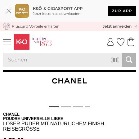
K&Ö & GIGASPORT APP
ZUR APP
Jetzt kostenlos downloaden
Pluscard Vorteile erhalten
KOSTENLOSER VERSAND* & RÜCKVERSAND
Jetzt anmelden
UNSERE APP
CLICK &
CLICK &
COLLECT
RESERVE
CHANEL
POUDRE UNIVERSELLE LIBRE
LOSER PUDER MIT NATÜRLICHEM FINISH.
REISEGRÖSSE