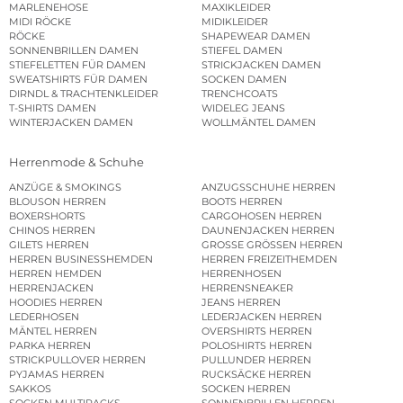
MARLENEHOSE
MAXIKLEIDER
MIDI RÖCKE
MIDIKLEIDER
RÖCKE
SHAPEWEAR DAMEN
SONNENBRILLEN DAMEN
STIEFEL DAMEN
STIEFELETTEN FÜR DAMEN
STRICKJACKEN DAMEN
SWEATSHIRTS FÜR DAMEN
SOCKEN DAMEN
DIRNDL & TRACHTENKLEIDER
TRENCHCOATS
T-SHIRTS DAMEN
WIDELEG JEANS
WINTERJACKEN DAMEN
WOLLMÄNTEL DAMEN
Herrenmode & Schuhe
ANZÜGE & SMOKINGS
ANZUGSSCHUHE HERREN
BLOUSON HERREN
BOOTS HERREN
BOXERSHORTS
CARGOHOSEN HERREN
CHINOS HERREN
DAUNENJACKEN HERREN
GILETS HERREN
GROSSE GRÖSSEN HERREN
HERREN BUSINESSHEMDEN
HERREN FREIZEITHEMDEN
HERREN HEMDEN
HERRENHOSEN
HERRENJACKEN
HERRENSNEAKER
HOODIES HERREN
JEANS HERREN
LEDERHOSEN
LEDERJACKEN HERREN
MÄNTEL HERREN
OVERSHIRTS HERREN
PARKA HERREN
POLOSHIRTS HERREN
STRICKPULLOVER HERREN
PULLUNDER HERREN
PYJAMAS HERREN
RUCKSÄCKE HERREN
SAKKOS
SOCKEN HERREN