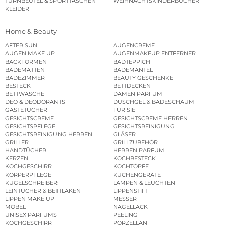
TURNBEUTEL & SPORTTASCHEN
WEIHNACHTSKINDERBÜCHER
KLEIDER
Home & Beauty
AFTER SUN
AUGENCREME
AUGEN MAKE UP
AUGENMAKEUP ENTFERNER
BACKFORMEN
BADTEPPICH
BADEMATTEN
BADEMÄNTEL
BADEZIMMER
BEAUTY GESCHENKE
BESTECK
BETTDECKEN
BETTWÄSCHE
DAMEN PARFUM
DEO & DEODORANTS
DUSCHGEL & BADESCHAUM
GÄSTETÜCHER
FÜR SIE
GESICHTSCREME
GESICHTSCREME HERREN
GESICHTSPFLEGE
GESICHTSREINIGUNG
GESICHTSREINIGUNG HERREN
GLÄSER
GRILLER
GRILLZUBEHÖR
HANDTÜCHER
HERREN PARFUM
KERZEN
KOCHBESTECK
KOCHGESCHIRR
KOCHTÖPFE
KÖRPERPFLEGE
KÜCHENGERÄTE
KUGELSCHREIBER
LAMPEN & LEUCHTEN
LEINTÜCHER & BETTLAKEN
LIPPENSTIFT
LIPPEN MAKE UP
MESSER
MÖBEL
NAGELLACK
UNISEX PARFUMS
PEELING
KOCHGESCHIRR
PORZELLAN