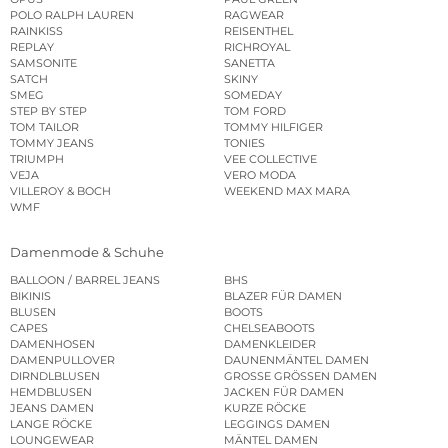
POLO RALPH LAUREN
RAGWEAR
RAINKISS
REISENTHEL
REPLAY
RICHROYAL
SAMSONITE
SANETTA
SATCH
SKINY
SMEG
SOMEDAY
STEP BY STEP
TOM FORD
TOM TAILOR
TOMMY HILFIGER
TOMMY JEANS
TONIES
TRIUMPH
VEE COLLECTIVE
VEJA
VERO MODA
VILLEROY & BOCH
WEEKEND MAX MARA
WMF
Damenmode & Schuhe
BALLOON / BARREL JEANS
BHS
BIKINIS
BLAZER FÜR DAMEN
BLUSEN
BOOTS
CAPES
CHELSEABOOTS
DAMENHOSEN
DAMENKLEIDER
DAMENPULLOVER
DAUNENMÄNTEL DAMEN
DIRNDLBLUSEN
GROSSE GRÖSSEN DAMEN
HEMDBLUSEN
JACKEN FÜR DAMEN
JEANS DAMEN
KURZE RÖCKE
LANGE RÖCKE
LEGGINGS DAMEN
LOUNGEWEAR
MÄNTEL DAMEN