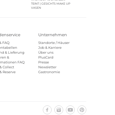
TEINT | GESICHTS MAKE UP
VASEN
enservice
Unternehmen
 & FAQ
Standorte / Häuser
ntabellen
Job & Karriere
nd & Lieferung
Über uns
ren &
PlusCard
amationen FAQ
Presse
& Collect
Newsletter
 & Reserve
Gastronomie