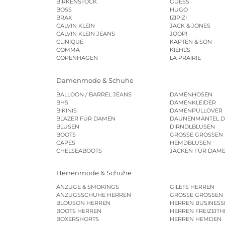
BIRKENSTOCK
GUESS
BOSS
HUGO
BRAX
IZIPIZI
CALVIN KLEIN
JACK & JONES
CALVIN KLEIN JEANS
JOOP!
CLINIQUE
KAPTEN & SON
COMMA
KIEHL’S
COPENHAGEN
LA PRAIRIE
Damenmode & Schuhe
BALLOON / BARREL JEANS
DAMENHOSEN
BHS
DAMENKLEIDER
BIKINIS
DAMENPULLOVER
BLAZER FÜR DAMEN
DAUNENMÄNTEL 
BLUSEN
DIRNDLBLUSEN
BOOTS
GROSSE GRÖSSEN
CAPES
HEMDBLUSEN
CHELSEABOOTS
JACKEN FÜR DAM
Herrenmode & Schuhe
ANZÜGE & SMOKINGS
GILETS HERREN
ANZUGSSCHUHE HERREN
GROSSE GRÖSSEN
BLOUSON HERREN
HERREN BUSINES
BOOTS HERREN
HERREN FREIZEIT
BOXERSHORTS
HERREN HEMDEN