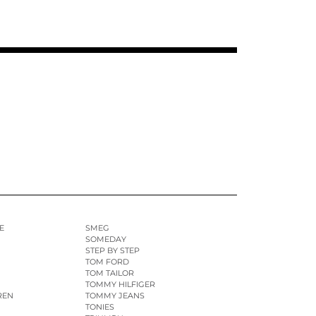
E
SMEG
SOMEDAY
STEP BY STEP
TOM FORD
TOM TAILOR
TOMMY HILFIGER
REN
TOMMY JEANS
TONIES