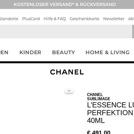
KOSTENLOSER VERSAND* & RÜCKVERSAND
Standorte
PlusCard
Hilfe & FAQ
Geschenkkarte
Newsletter
Ak
REN
KINDER
BEAUTY
HOME & LIVING
CHANEL
SUBLIMAGE
L’ESSENCE L
PERFEKTION
40ML
€
491,00