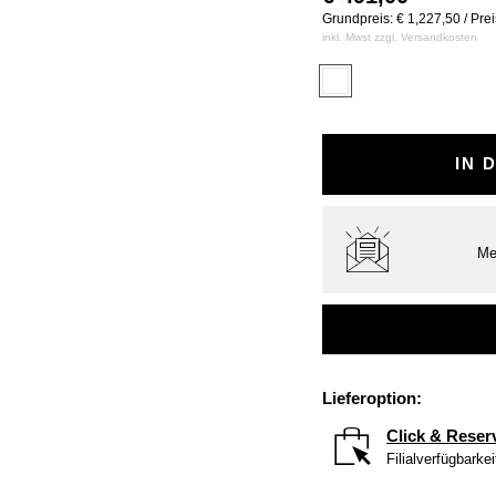
Grundpreis: € 1,227,50 / Pre
inkl. Mwst zzgl.
Versandkosten
IN 
Me
Lieferoption:
Click & Reser
Filialverfügbarke