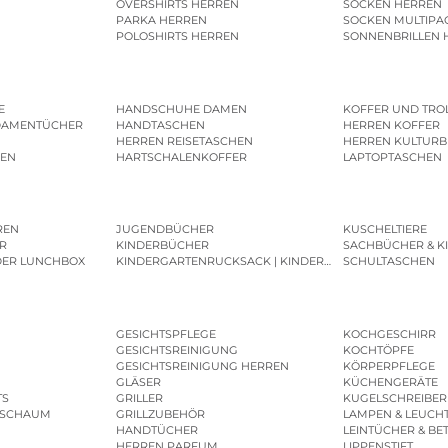
OVERSHIRTS HERREN
SOCKEN HERREN
PARKA HERREN
SOCKEN MULTIPA
POLOSHIRTS HERREN
SONNENBRILLEN 
E
HANDSCHUHE DAMEN
KOFFER UND TRO
DAMENTÜCHER
HANDTASCHEN
HERREN KOFFER
HERREN REISETASCHEN
HERREN KULTURB
MEN
HARTSCHALENKOFFER
LAPTOPTASCHEN
REN
JUGENDBÜCHER
KUSCHELTIERE
R
KINDERBÜCHER
SACHBÜCHER & K
DER LUNCHBOX
KINDERGARTENRUCKSACK | KINDERGARTENBEUTEL
SCHULTASCHEN
GESICHTSPFLEGE
KOCHGESCHIRR
GESICHTSREINIGUNG
KOCHTÖPFE
GESICHTSREINIGUNG HERREN
KÖRPERPFLEGE
GLÄSER
KÜCHENGERÄTE
TS
GRILLER
KUGELSCHREIBER
ESCHAUM
GRILLZUBEHÖR
LAMPEN & LEUCH
HANDTÜCHER
LEINTÜCHER & BE
HERREN PARFUM
LIPPENSTIFT