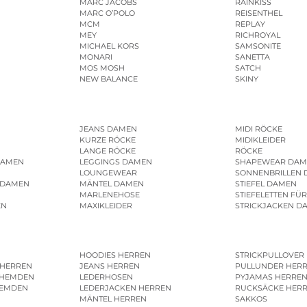
MARC JACOBS
RAINKISS
MARC O’POLO
REISENTHEL
MCM
REPLAY
MEY
RICHROYAL
MICHAEL KORS
SAMSONITE
MONARI
SANETTA
MOS MOSH
SATCH
NEW BALANCE
SKINY
JEANS DAMEN
MIDI RÖCKE
KURZE RÖCKE
MIDIKLEIDER
LANGE RÖCKE
RÖCKE
DAMEN
LEGGINGS DAMEN
SHAPEWEAR DAM
LOUNGEWEAR
SONNENBRILLEN
 DAMEN
MÄNTEL DAMEN
STIEFEL DAMEN
MARLENEHOSE
STIEFELETTEN FÜ
EN
MAXIKLEIDER
STRICKJACKEN D
HOODIES HERREN
STRICKPULLOVER
 HERREN
JEANS HERREN
PULLUNDER HER
SHEMDEN
LEDERHOSEN
PYJAMAS HERRE
HEMDEN
LEDERJACKEN HERREN
RUCKSÄCKE HER
MÄNTEL HERREN
SAKKOS