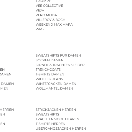
TRIUMPH
VEE COLLECTIVE
VEJA
VERO MODA
VILLEROY & BOCH
WEEKEND MAX MARA
WMF
SWEATSHIRTS FÜR DAMEN
SOCKEN DAMEN
DIRNDL & TRACHTENKLEIDER
EN
TRENCHCOATS
 DAMEN
T-SHIRTS DAMEN
WIDELEG JEANS
R DAMEN
WINTERJACKEN DAMEN
AMEN
WOLLMÄNTEL DAMEN
 HERREN
STRICKJACKEN HERREN
REN
SWEATSHIRTS
N
TRACHTENMODE HERREN
REN
T-SHIRTS HERREN
ÜBERGANGSJACKEN HERREN