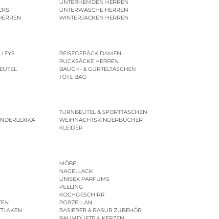
UNTERHEMDEN HERREN
CKS
UNTERWÄSCHE HERREN
HERREN
WINTERJACKEN HERREN
LLEYS
REISEGEPÄCK DAMEN
RUCKSÄCKE HERREN
EUTEL
BAUCH- & GÜRTELTASCHEN
TOTE BAG
TURNBEUTEL & SPORTTASCHEN
INDERLEXIKA
WEIHNACHTSKINDERBÜCHER
KLEIDER
MÖBEL
NAGELLACK
UNISEX PARFUMS
PEELING
KOCHGESCHIRR
TEN
PORZELLAN
TTLAKEN
RASIERER & RASUR ZUBEHÖR
RAUMDÜFTE & KERZEN