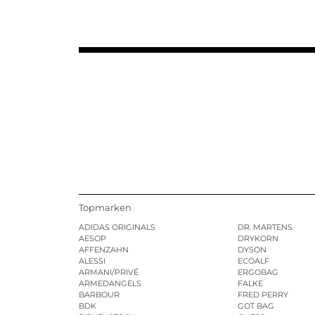
Topmarken
ADIDAS ORIGINALS
DR. MARTENS
AESOP
DRYKORN
AFFENZAHN
DYSON
ALESSI
ECOALF
ARMANI/PRIVÉ
ERGOBAG
ARMEDANGELS
FALKE
BARBOUR
FRED PERRY
BDK
GOT BAG