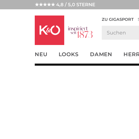
★★★★★ 4,8 / 5,0 STERNE
ZU GIGASPORT
FASHION-
UNSERE APP
CLICK &
CLICK &
TRENDS
COLLECT
RESERVE
NEU
LOOKS
DAMEN
HER