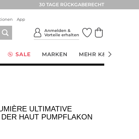
30 TAGE RÜCKGABERECHT
tionen
App
Anmelden &
Vorteile erhalten
SALE
MARKEN
MEHR K&Ö
NACH
UMIÈRE ULTIMATIVE
 DER HAUT PUMPFLAKON