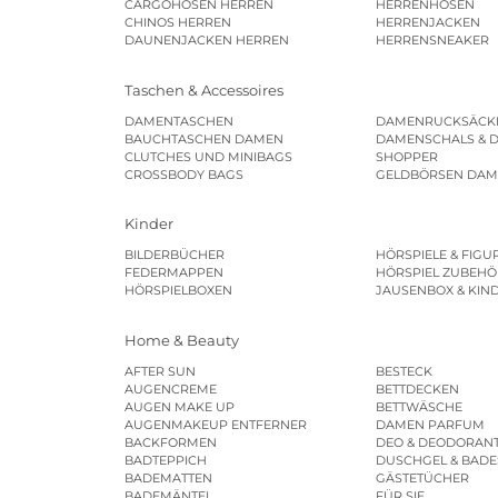
CARGOHOSEN HERREN
HERRENHOSEN
CHINOS HERREN
HERRENJACKEN
DAUNENJACKEN HERREN
HERRENSNEAKER
Taschen & Accessoires
DAMENTASCHEN
DAMENRUCKSÄCK
BAUCHTASCHEN DAMEN
DAMENSCHALS & 
CLUTCHES UND MINIBAGS
SHOPPER
CROSSBODY BAGS
GELDBÖRSEN DA
Kinder
BILDERBÜCHER
HÖRSPIELE & FIGU
FEDERMAPPEN
HÖRSPIEL ZUBEHÖ
HÖRSPIELBOXEN
JAUSENBOX & KIN
Home & Beauty
AFTER SUN
BESTECK
AUGENCREME
BETTDECKEN
AUGEN MAKE UP
BETTWÄSCHE
AUGENMAKEUP ENTFERNER
DAMEN PARFUM
BACKFORMEN
DEO & DEODORAN
BADTEPPICH
DUSCHGEL & BAD
BADEMATTEN
GÄSTETÜCHER
BADEMÄNTEL
FÜR SIE