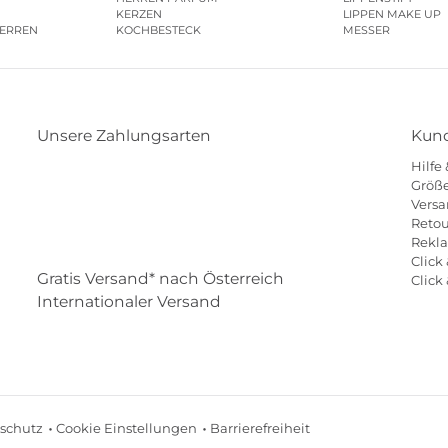
KERZEN
LIPPEN MAKE UP
HERREN
KOCHBESTECK
MESSER
Unsere Zahlungsarten
Kund
Hilfe
Klarna
Paypal
Mastercard
Visa
Diners
Größe
Versa
Eps
Shop
Applepay
Amazon
Retou
Rekl
Click 
Gratis Versand* nach Österreich
Click
Internationaler Versand
schutz
Cookie Einstellungen
Barrierefreiheit