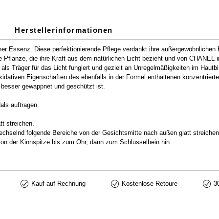
Herstellerinformationen
einer Essenz. Diese perfektionierende Pflege verdankt ihre außergewöhnlichen
e Pflanze, die ihre Kraft aus dem natürlichen Licht bezieht und von CHANEL in
der als Träger für das Licht fungiert und gezielt an Unregelmäßigkeiten im Ha
idativen Eigenschaften des ebenfalls in der Formel enthaltenen konzentrierten
 besser gewappnet und geschützt ist.
ls auftragen.
t streichen.
chselnd folgende Bereiche von der Gesichtsmitte nach außen glatt streichen (
on der Kinnspitze bis zum Ohr, dann zum Schlüsselbein hin.
Kauf auf Rechnung
Kostenlose Retoure
3