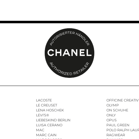
LACOSTE
OFFICINE CREATIV
LE CREUSET
OLYMP
LENA HOSCHEK
ON SCHUHE
LEVI’S®
ONLY
LIEBESKIND BERLIN
OPUS
LUISA CERANO
PAUL GREEN
MAC
POLO RALPH LAU
MARC CAIN
RAGWEAR