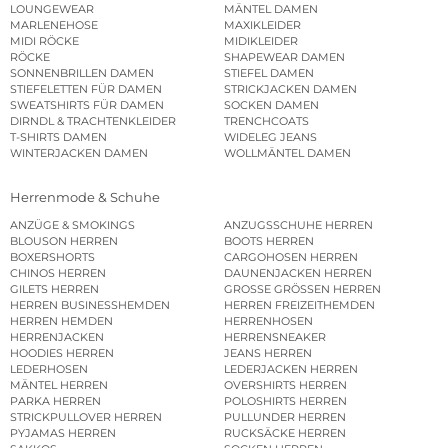
LOUNGEWEAR
MÄNTEL DAMEN
MARLENEHOSE
MAXIKLEIDER
MIDI RÖCKE
MIDIKLEIDER
RÖCKE
SHAPEWEAR DAMEN
SONNENBRILLEN DAMEN
STIEFEL DAMEN
STIEFELETTEN FÜR DAMEN
STRICKJACKEN DAMEN
SWEATSHIRTS FÜR DAMEN
SOCKEN DAMEN
DIRNDL & TRACHTENKLEIDER
TRENCHCOATS
T-SHIRTS DAMEN
WIDELEG JEANS
WINTERJACKEN DAMEN
WOLLMÄNTEL DAMEN
Herrenmode & Schuhe
ANZÜGE & SMOKINGS
ANZUGSSCHUHE HERREN
BLOUSON HERREN
BOOTS HERREN
BOXERSHORTS
CARGOHOSEN HERREN
CHINOS HERREN
DAUNENJACKEN HERREN
GILETS HERREN
GROSSE GRÖSSEN HERREN
HERREN BUSINESSHEMDEN
HERREN FREIZEITHEMDEN
HERREN HEMDEN
HERRENHOSEN
HERRENJACKEN
HERRENSNEAKER
HOODIES HERREN
JEANS HERREN
LEDERHOSEN
LEDERJACKEN HERREN
MÄNTEL HERREN
OVERSHIRTS HERREN
PARKA HERREN
POLOSHIRTS HERREN
STRICKPULLOVER HERREN
PULLUNDER HERREN
PYJAMAS HERREN
RUCKSÄCKE HERREN