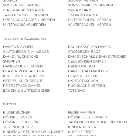
SAKKOS
SOCKEN HERREN
SOCKEN MULTIPACKS
SONNENBRILLEN HERREN
STRICKJACKEN HERREN
SWEATSHIRTS
TRACHTENMODE HERREN
T-SHIRTS HERREN
ÜBERGANGSJACKEN HERREN
UNTERHEMDEN HERREN
UNTERWÄSCHE HERREN
WINTERJACKEN HERREN
Taschen & Accessoires
DAMENTASCHEN
BAUCHTASCHEN DAMEN
CLUTCHES UND MINIBAGS
CROSSBODY BAGS
DAMENRUCKSÄCKE
DAMENSCHALS & DAMENTÜCHER
SHOPPER
GELDBÖRSEN DAMEN
HANDSCHUHE DAMEN
HANDTASCHEN
HERREN REISETASCHEN
HARTSCHALENKOFFER
KOFFER UND TROLLEYS
HERREN KOFFER
HERREN KULTURBEUTEL
LAPTOPTASCHEN
REISEGEPÄCK DAMEN
RUCKSÄCKE HERREN
BAUCH- & GÜRTELTASCHEN
TOTE BAG
Kinder
BILDERBÜCHER
FEDERMAPPEN
HÖRSPIELBOXEN
HÖRSPIELE & FIGUREN
HÖRSPIEL ZUBEHÖR
JAUSENBOX & KINDER LUNCHBOX
JUGENDBÜCHER
KINDERBÜCHER
KINDERGARTENRUCKSACK | KINDERGARTENBEUTEL
KUSCHELTIERE