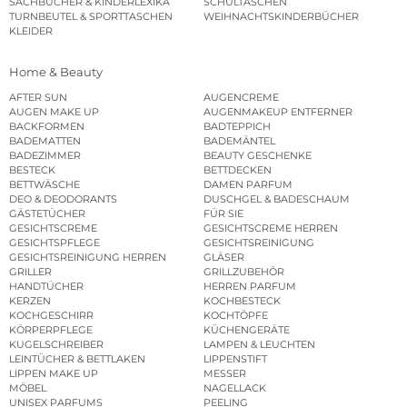
SACHBÜCHER & KINDERLEXIKA
SCHULTASCHEN
TURNBEUTEL & SPORTTASCHEN
WEIHNACHTSKINDERBÜCHER
KLEIDER
Home & Beauty
AFTER SUN
AUGENCREME
AUGEN MAKE UP
AUGENMAKEUP ENTFERNER
BACKFORMEN
BADTEPPICH
BADEMATTEN
BADEMÄNTEL
BADEZIMMER
BEAUTY GESCHENKE
BESTECK
BETTDECKEN
BETTWÄSCHE
DAMEN PARFUM
DEO & DEODORANTS
DUSCHGEL & BADESCHAUM
GÄSTETÜCHER
FÜR SIE
GESICHTSCREME
GESICHTSCREME HERREN
GESICHTSPFLEGE
GESICHTSREINIGUNG
GESICHTSREINIGUNG HERREN
GLÄSER
GRILLER
GRILLZUBEHÖR
HANDTÜCHER
HERREN PARFUM
KERZEN
KOCHBESTECK
KOCHGESCHIRR
KOCHTÖPFE
KÖRPERPFLEGE
KÜCHENGERÄTE
KUGELSCHREIBER
LAMPEN & LEUCHTEN
LEINTÜCHER & BETTLAKEN
LIPPENSTIFT
LIPPEN MAKE UP
MESSER
MÖBEL
NAGELLACK
UNISEX PARFUMS
PEELING