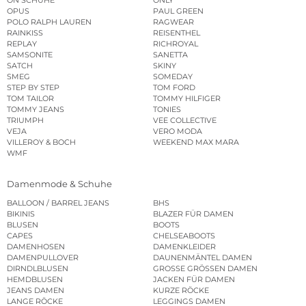
ON SCHUHE
ONLY
OPUS
PAUL GREEN
POLO RALPH LAUREN
RAGWEAR
RAINKISS
REISENTHEL
REPLAY
RICHROYAL
SAMSONITE
SANETTA
SATCH
SKINY
SMEG
SOMEDAY
STEP BY STEP
TOM FORD
TOM TAILOR
TOMMY HILFIGER
TOMMY JEANS
TONIES
TRIUMPH
VEE COLLECTIVE
VEJA
VERO MODA
VILLEROY & BOCH
WEEKEND MAX MARA
WMF
Damenmode & Schuhe
BALLOON / BARREL JEANS
BHS
BIKINIS
BLAZER FÜR DAMEN
BLUSEN
BOOTS
CAPES
CHELSEABOOTS
DAMENHOSEN
DAMENKLEIDER
DAMENPULLOVER
DAUNENMÄNTEL DAMEN
DIRNDLBLUSEN
GROSSE GRÖSSEN DAMEN
HEMDBLUSEN
JACKEN FÜR DAMEN
JEANS DAMEN
KURZE RÖCKE
LANGE RÖCKE
LEGGINGS DAMEN