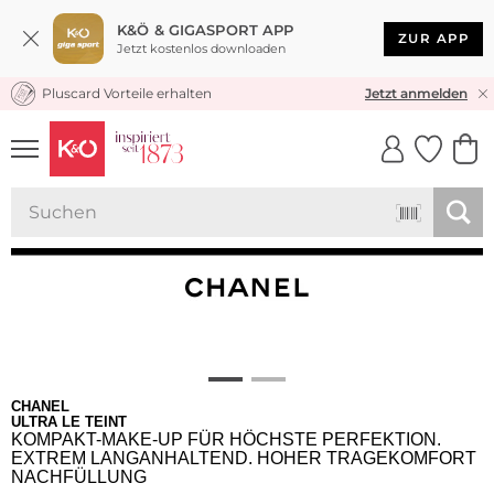
K&Ö & GIGASPORT APP
ZUR APP
Jetzt kostenlos downloaden
Pluscard Vorteile erhalten
KOSTENLOSER VERSAND* & RÜCKVERSAND
Jetzt anmelden
UNSERE APP
CLICK &
CLICK &
COLLECT
RESERVE
CHANEL
ULTRA LE TEINT
KOMPAKT-MAKE-UP FÜR HÖCHSTE PERFEKTION.
EXTREM LANGANHALTEND. HOHER TRAGEKOMFORT
NACHFÜLLUNG