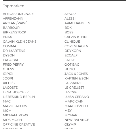
Topmarken
ADIDAS ORIGINALS
AESOP
AFFENZAHN
ALESSI
ARMANI/PRIVÉ
ARMEDANGELS
BARBOUR
BDK
BIRKENSTOCK
BOSS
BRAX
CALVIN KLEIN
CALVIN KLEIN JEANS
CLINIQUE
COMMA
COPENHAGEN
DR. MARTENS
DRYKORN
DYSON
ECOALF
ERGOBAG
FALKE
FRED PERRY
GOT BAG
GUESS
HUGO
IZIPIZI
JACK & JONES
JOOP!
KAPTEN & SON
KIEHL’S
LA PRAIRIE
LACOSTE
LE CREUSET
LENA HOSCHEK
LEVI’S®
LIEBESKIND BERLIN
LUISA CERANO
MAC
MARC CAIN
MARC JACOBS
MARC O’POLO
MCM
MEY
MICHAEL KORS
MONARI
MOS MOSH
NEW BALANCE
OFFICINE CREATIVE
OLYMP