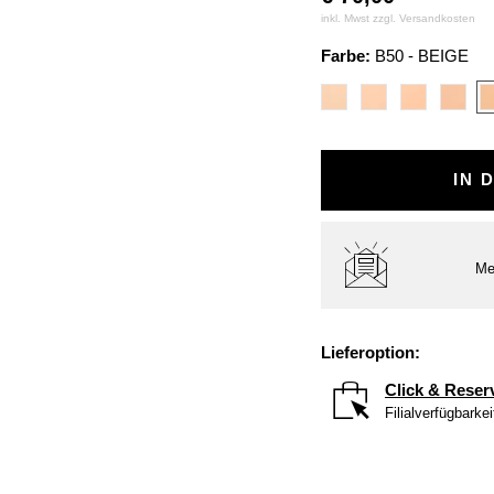
inkl. Mwst zzgl.
Versandkosten
Farbe:
B50 - BEIGE
IN 
Me
Lieferoption:
Click & Reser
Filialverfügbarke