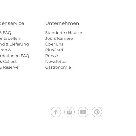
enservice
Unternehmen
 & FAQ
Standorte / Häuser
ntabellen
Job & Karriere
nd & Lieferung
Über uns
ren &
PlusCard
amationen FAQ
Presse
& Collect
Newsletter
 & Reserve
Gastronomie