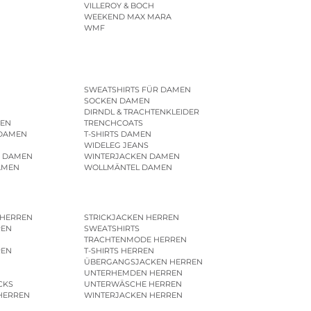
VILLEROY & BOCH
WEEKEND MAX MARA
WMF
SWEATSHIRTS FÜR DAMEN
SOCKEN DAMEN
DIRNDL & TRACHTENKLEIDER
EN
TRENCHCOATS
 DAMEN
T-SHIRTS DAMEN
WIDELEG JEANS
R DAMEN
WINTERJACKEN DAMEN
AMEN
WOLLMÄNTEL DAMEN
 HERREN
STRICKJACKEN HERREN
REN
SWEATSHIRTS
N
TRACHTENMODE HERREN
REN
T-SHIRTS HERREN
ÜBERGANGSJACKEN HERREN
UNTERHEMDEN HERREN
CKS
UNTERWÄSCHE HERREN
HERREN
WINTERJACKEN HERREN