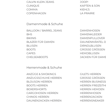
CALVIN KLEIN JEANS
JOOP!
CLINIQUE
KAPTEN & SON
COMMA
KIEHL’S
COPENHAGEN
LA PRAIRIE
Damenmode & Schuhe
BALLOON / BARREL JEANS
DAMENHOSEN
BHS
DAMENKLEIDER
BIKINIS
DAMENPULLOVER
BLAZER FÜR DAMEN
DAUNENMÄNTEL 
BLUSEN
DIRNDLBLUSEN
BOOTS
GROSSE GRÖSSEN
CAPES
HEMDBLUSEN
CHELSEABOOTS
JACKEN FÜR DAM
Herrenmode & Schuhe
ANZÜGE & SMOKINGS
GILETS HERREN
ANZUGSSCHUHE HERREN
GROSSE GRÖSSEN
BLOUSON HERREN
HERREN BUSINES
BOOTS HERREN
HERREN FREIZEIT
BOXERSHORTS
HERREN HEMDEN
CARGOHOSEN HERREN
HERRENHOSEN
CHINOS HERREN
HERRENJACKEN
DAUNENJACKEN HERREN
HERRENSNEAKER