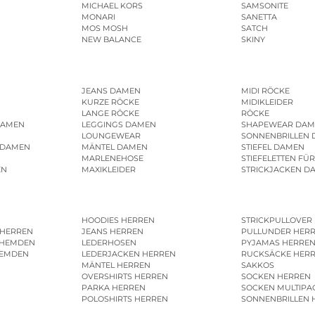
MICHAEL KORS
SAMSONITE
MONARI
SANETTA
MOS MOSH
SATCH
NEW BALANCE
SKINY
JEANS DAMEN
MIDI RÖCKE
KURZE RÖCKE
MIDIKLEIDER
LANGE RÖCKE
RÖCKE
DAMEN
LEGGINGS DAMEN
SHAPEWEAR DAM
LOUNGEWEAR
SONNENBRILLEN
 DAMEN
MÄNTEL DAMEN
STIEFEL DAMEN
MARLENEHOSE
STIEFELETTEN FÜ
EN
MAXIKLEIDER
STRICKJACKEN D
HOODIES HERREN
STRICKPULLOVER
 HERREN
JEANS HERREN
PULLUNDER HER
SHEMDEN
LEDERHOSEN
PYJAMAS HERRE
HEMDEN
LEDERJACKEN HERREN
RUCKSÄCKE HER
MÄNTEL HERREN
SAKKOS
OVERSHIRTS HERREN
SOCKEN HERREN
PARKA HERREN
SOCKEN MULTIPA
POLOSHIRTS HERREN
SONNENBRILLEN 