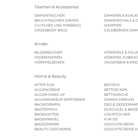
Taschen & Accessoires
DAMENTASCHEN
DAMENRUCKSÄCK
BAUCHTASCHEN DAMEN
DAMENSCHALS & 
CLUTCHES UND MINIBAGS
SHOPPER
CROSSBODY BAGS
GELDBÖRSEN DA
Kinder
BILDERBÜCHER
HÖRSPIELE & FIGU
FEDERMAPPEN
HÖRSPIEL ZUBEHÖ
HÖRSPIELBOXEN
JAUSENBOX & KIN
Home & Beauty
AFTER SUN
BESTECK
AUGENCREME
BETTDECKEN
AUGEN MAKE UP
BETTWÄSCHE
AUGENMAKEUP ENTFERNER
DAMEN PARFUM
BACKFORMEN
DEO & DEODORAN
BADTEPPICH
DUSCHGEL & BAD
BADEMATTEN
GÄSTETÜCHER
BADEMÄNTEL
FÜR SIE
BADEZIMMER
GESICHTSCREME
BEAUTY GESCHENKE
GESICHTSCREME 