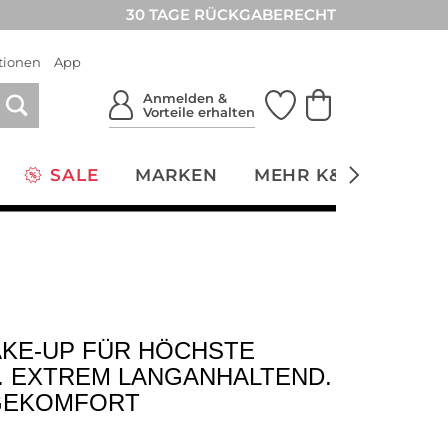
30 TAGE RÜCKGABERECHT
tionen
App
Anmelden &
Vorteile erhalten
SALE
MARKEN
MEHR K&Ö
NACH
KE-UP FÜR HÖCHSTE
. EXTREM LANGANHALTEND.
GEKOMFORT