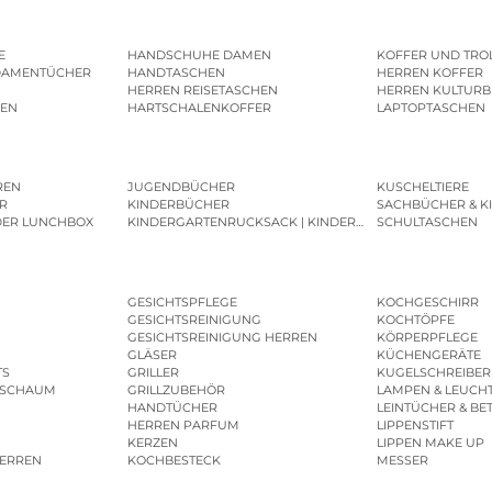
E
HANDSCHUHE DAMEN
KOFFER UND TRO
DAMENTÜCHER
HANDTASCHEN
HERREN KOFFER
HERREN REISETASCHEN
HERREN KULTURB
MEN
HARTSCHALENKOFFER
LAPTOPTASCHEN
REN
JUGENDBÜCHER
KUSCHELTIERE
R
KINDERBÜCHER
SACHBÜCHER & K
DER LUNCHBOX
KINDERGARTENRUCKSACK | KINDERGARTENBEUTEL
SCHULTASCHEN
GESICHTSPFLEGE
KOCHGESCHIRR
GESICHTSREINIGUNG
KOCHTÖPFE
GESICHTSREINIGUNG HERREN
KÖRPERPFLEGE
GLÄSER
KÜCHENGERÄTE
TS
GRILLER
KUGELSCHREIBER
ESCHAUM
GRILLZUBEHÖR
LAMPEN & LEUCH
HANDTÜCHER
LEINTÜCHER & BE
HERREN PARFUM
LIPPENSTIFT
KERZEN
LIPPEN MAKE UP
HERREN
KOCHBESTECK
MESSER