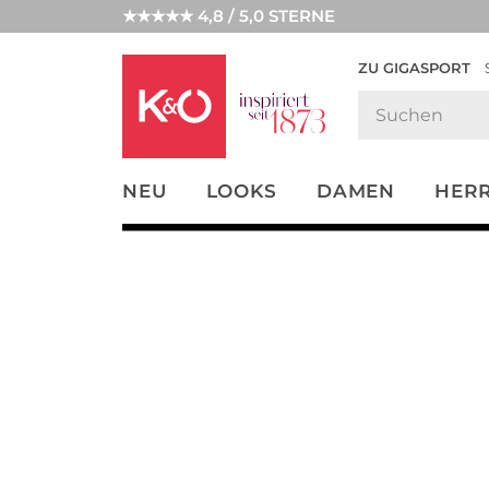
★★★★★ 4,8 / 5,0 STERNE
ZU GIGASPORT
FASHION-
UNSERE APP
CLICK &
CLICK &
TRENDS
COLLECT
RESERVE
NEU
LOOKS
DAMEN
HER