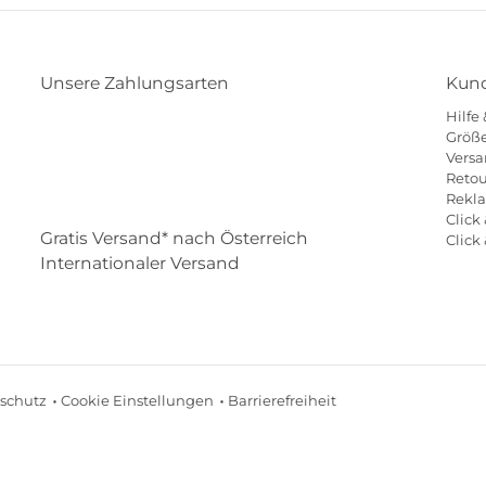
Unsere Zahlungsarten
Kund
Hilfe
Klarna
Paypal
Mastercard
Visa
Diners
Größe
Versa
Eps
Shop
Applepay
Amazon
Retou
Rekl
Click 
Gratis Versand* nach Österreich
Click
Internationaler Versand
schutz
Cookie Einstellungen
Barrierefreiheit