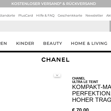
KOSTENLOSER VERSAND* & RÜCKVERSAND
Standorte
PlusCard
Hilfe & FAQ
Geschenkkarte
Newsletter
Ak
REN
KINDER
BEAUTY
HOME & LIVING
CHANEL
ULTRA LE TEINT
KOMPAKT-MA
PERFEKTION
HOHER TRA
€
70,00