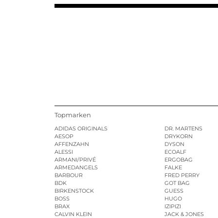
Topmarken
ADIDAS ORIGINALS
DR. MARTENS
AESOP
DRYKORN
AFFENZAHN
DYSON
ALESSI
ECOALF
ARMANI/PRIVÉ
ERGOBAG
ARMEDANGELS
FALKE
BARBOUR
FRED PERRY
BDK
GOT BAG
BIRKENSTOCK
GUESS
BOSS
HUGO
BRAX
IZIPIZI
CALVIN KLEIN
JACK & JONES