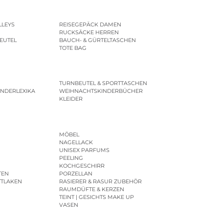
LLEYS
REISEGEPÄCK DAMEN
RUCKSÄCKE HERREN
EUTEL
BAUCH- & GÜRTELTASCHEN
TOTE BAG
TURNBEUTEL & SPORTTASCHEN
INDERLEXIKA
WEIHNACHTSKINDERBÜCHER
KLEIDER
MÖBEL
NAGELLACK
UNISEX PARFUMS
PEELING
KOCHGESCHIRR
TEN
PORZELLAN
TTLAKEN
RASIERER & RASUR ZUBEHÖR
RAUMDÜFTE & KERZEN
TEINT | GESICHTS MAKE UP
VASEN