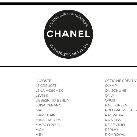
LACOSTE
OFFICINE CREATIV
LE CREUSET
OLYMP
LENA HOSCHEK
ON SCHUHE
LEVI’S®
ONLY
LIEBESKIND BERLIN
OPUS
LUISA CERANO
PAUL GREEN
MAC
POLO RALPH LAU
MARC CAIN
RAGWEAR
MARC JACOBS
RAINKISS
MARC O’POLO
REISENTHEL
MCM
REPLAY
MEY
RICHROYAL