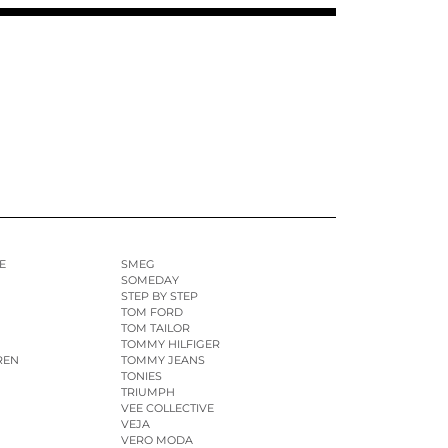
E
SMEG
SOMEDAY
STEP BY STEP
TOM FORD
TOM TAILOR
TOMMY HILFIGER
REN
TOMMY JEANS
TONIES
TRIUMPH
VEE COLLECTIVE
VEJA
VERO MODA