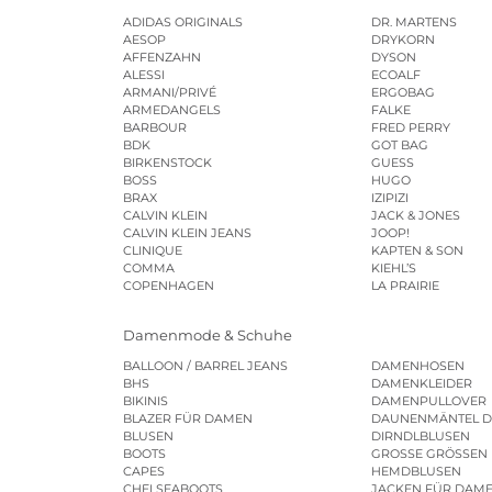
ADIDAS ORIGINALS
DR. MARTENS
AESOP
DRYKORN
AFFENZAHN
DYSON
ALESSI
ECOALF
ARMANI/PRIVÉ
ERGOBAG
ARMEDANGELS
FALKE
BARBOUR
FRED PERRY
BDK
GOT BAG
BIRKENSTOCK
GUESS
BOSS
HUGO
BRAX
IZIPIZI
CALVIN KLEIN
JACK & JONES
CALVIN KLEIN JEANS
JOOP!
CLINIQUE
KAPTEN & SON
COMMA
KIEHL’S
COPENHAGEN
LA PRAIRIE
Damenmode & Schuhe
BALLOON / BARREL JEANS
DAMENHOSEN
BHS
DAMENKLEIDER
BIKINIS
DAMENPULLOVER
BLAZER FÜR DAMEN
DAUNENMÄNTEL 
BLUSEN
DIRNDLBLUSEN
BOOTS
GROSSE GRÖSSEN
CAPES
HEMDBLUSEN
CHELSEABOOTS
JACKEN FÜR DAM