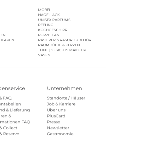
MÖBEL
NAGELLACK
UNISEX PARFUMS
PEELING
KOCHGESCHIRR
TEN
PORZELLAN
TTLAKEN
RASIERER & RASUR ZUBEHÖR
RAUMDÜFTE & KERZEN
TEINT | GESICHTS MAKE UP
VASEN
enservice
Unternehmen
 & FAQ
Standorte / Häuser
ntabellen
Job & Karriere
nd & Lieferung
Über uns
ren &
PlusCard
amationen FAQ
Presse
& Collect
Newsletter
 & Reserve
Gastronomie