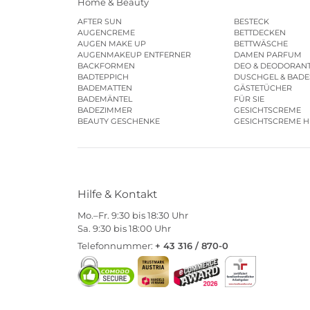
Home & Beauty
AFTER SUN
BESTECK
AUGENCREME
BETTDECKEN
AUGEN MAKE UP
BETTWÄSCHE
AUGENMAKEUP ENTFERNER
DAMEN PARFUM
BACKFORMEN
DEO & DEODORAN
BADTEPPICH
DUSCHGEL & BAD
BADEMATTEN
GÄSTETÜCHER
BADEMÄNTEL
FÜR SIE
BADEZIMMER
GESICHTSCREME
BEAUTY GESCHENKE
GESICHTSCREME 
Hilfe & Kontakt
Mo.–Fr. 9:30 bis 18:30 Uhr
Sa. 9:30 bis 18:00 Uhr
Telefonnummer:
+ 43 316 / 870-0