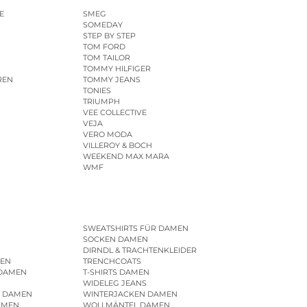
E
SMEG
SOMEDAY
STEP BY STEP
TOM FORD
TOM TAILOR
TOMMY HILFIGER
REN
TOMMY JEANS
TONIES
TRIUMPH
VEE COLLECTIVE
VEJA
VERO MODA
VILLEROY & BOCH
WEEKEND MAX MARA
WMF
SWEATSHIRTS FÜR DAMEN
SOCKEN DAMEN
DIRNDL & TRACHTENKLEIDER
EN
TRENCHCOATS
 DAMEN
T-SHIRTS DAMEN
WIDELEG JEANS
R DAMEN
WINTERJACKEN DAMEN
AMEN
WOLLMÄNTEL DAMEN