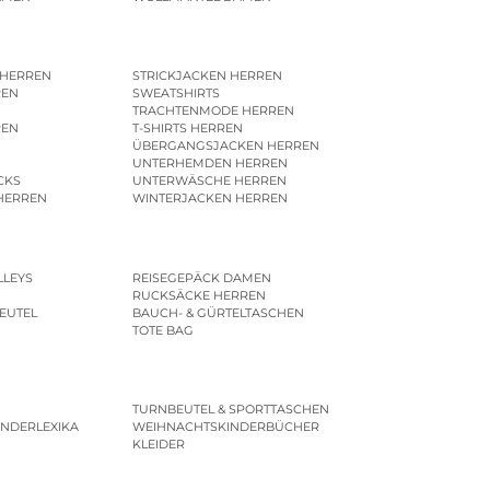
 HERREN
STRICKJACKEN HERREN
REN
SWEATSHIRTS
N
TRACHTENMODE HERREN
REN
T-SHIRTS HERREN
ÜBERGANGSJACKEN HERREN
UNTERHEMDEN HERREN
CKS
UNTERWÄSCHE HERREN
HERREN
WINTERJACKEN HERREN
LLEYS
REISEGEPÄCK DAMEN
RUCKSÄCKE HERREN
EUTEL
BAUCH- & GÜRTELTASCHEN
TOTE BAG
TURNBEUTEL & SPORTTASCHEN
INDERLEXIKA
WEIHNACHTSKINDERBÜCHER
KLEIDER