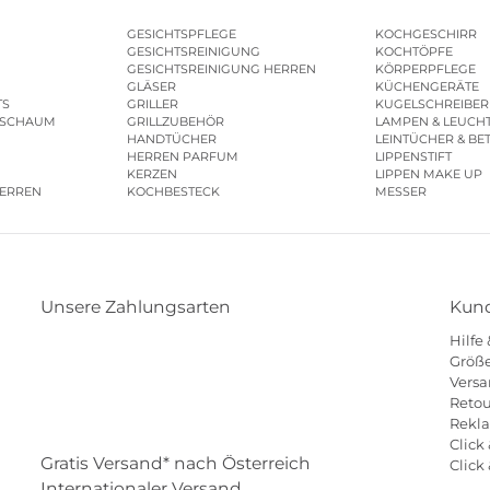
GESICHTSPFLEGE
KOCHGESCHIRR
GESICHTSREINIGUNG
KOCHTÖPFE
GESICHTSREINIGUNG HERREN
KÖRPERPFLEGE
GLÄSER
KÜCHENGERÄTE
TS
GRILLER
KUGELSCHREIBER
ESCHAUM
GRILLZUBEHÖR
LAMPEN & LEUCH
HANDTÜCHER
LEINTÜCHER & BE
HERREN PARFUM
LIPPENSTIFT
KERZEN
LIPPEN MAKE UP
HERREN
KOCHBESTECK
MESSER
Unsere Zahlungsarten
Kund
Hilfe
Klarna
Paypal
Mastercard
Visa
Diners
Größe
Versa
Eps
Shop
Applepay
Amazon
Retou
Rekl
Click 
Gratis Versand* nach Österreich
Click
Internationaler Versand