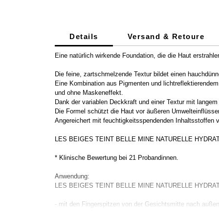
Details
Versand & Retoure
Eine natürlich wirkende Foundation, die die Haut erstrahle
Die feine, zartschmelzende Textur bildet einen hauchdünn
Eine Kombination aus Pigmenten und lichtreflektierendem
und ohne Maskeneffekt.
Dank der variablen Deckkraft und einer Textur mit langem 
Die Formel schützt die Haut vor äußeren Umwelteinflüsse
Angereichert mit feuchtigkeitsspendenden Inhaltsstoffen v
LES BEIGES TEINT BELLE MINE NATURELLE HYDRATATION 
* Klinische Bewertung bei 21 Probandinnen.
Anwendung:
LES BEIGES TEINT BELLE MINE NATURELLE HYDRATATION
- mit den Fingerspitzen von der Gesichtsmitte nach außen g
- mit dem Pinsel PINCEAU FOND DE TEINT für eine mittl