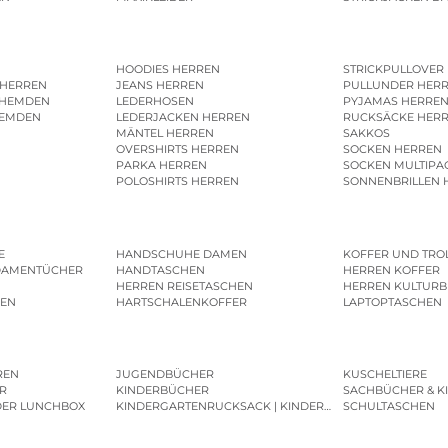
HOODIES HERREN
STRICKPULLOVER
 HERREN
JEANS HERREN
PULLUNDER HER
SHEMDEN
LEDERHOSEN
PYJAMAS HERRE
HEMDEN
LEDERJACKEN HERREN
RUCKSÄCKE HER
MÄNTEL HERREN
SAKKOS
OVERSHIRTS HERREN
SOCKEN HERREN
PARKA HERREN
SOCKEN MULTIPA
POLOSHIRTS HERREN
SONNENBRILLEN 
E
HANDSCHUHE DAMEN
KOFFER UND TRO
DAMENTÜCHER
HANDTASCHEN
HERREN KOFFER
HERREN REISETASCHEN
HERREN KULTURB
MEN
HARTSCHALENKOFFER
LAPTOPTASCHEN
REN
JUGENDBÜCHER
KUSCHELTIERE
R
KINDERBÜCHER
SACHBÜCHER & K
DER LUNCHBOX
KINDERGARTENRUCKSACK | KINDERGARTENBEUTEL
SCHULTASCHEN