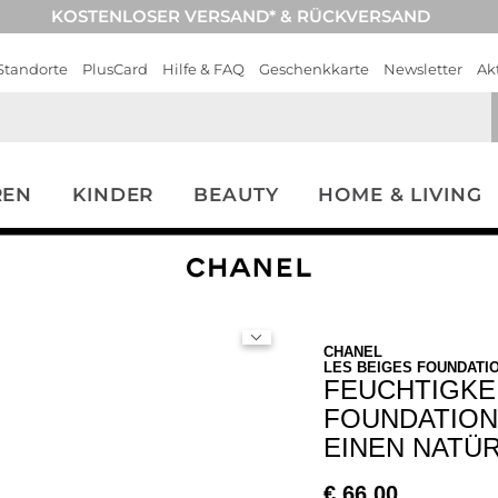
KOSTENLOSER VERSAND* & RÜCKVERSAND
Standorte
PlusCard
Hilfe & FAQ
Geschenkkarte
Newsletter
Ak
REN
KINDER
BEAUTY
HOME & LIVING
CHANEL
LES BEIGES FOUNDATI
FEUCHTIGKE
FOUNDATION
EINEN NATÜR
€
66,00