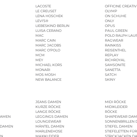
LACOSTE
OFFICINE CREATIV
LE CREUSET
OLYMP
LENA HOSCHEK
ON SCHUHE
LEVI’S®
ONLY
LIEBESKIND BERLIN
OPUS
LUISA CERANO
PAUL GREEN
MAC
POLO RALPH LAU
MARC CAIN
RAGWEAR
MARC JACOBS
RAINKISS
MARC O’POLO
REISENTHEL
MCM
REPLAY
MEY
RICHROYAL
MICHAEL KORS
SAMSONITE
MONARI
SANETTA
MOS MOSH
SATCH
NEW BALANCE
SKINY
JEANS DAMEN
MIDI RÖCKE
KURZE RÖCKE
MIDIKLEIDER
LANGE RÖCKE
RÖCKE
DAMEN
LEGGINGS DAMEN
SHAPEWEAR DAM
LOUNGEWEAR
SONNENBRILLEN
 DAMEN
MÄNTEL DAMEN
STIEFEL DAMEN
MARLENEHOSE
STIEFELETTEN FÜ
EN
MAXIKLEIDER
STRICKJACKEN D