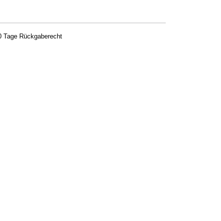
0 Tage Rückgaberecht
-1 LIGHT; 2-4 MEDIUM; 5-9 MEDIUM PLUS; 10-12 DEEP; 13-15