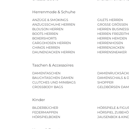
Herrenmode & Schuhe
ANZÜGE & SMOKINGS
GILETS HERREN
ANZUGSSCHUHE HERREN
GROSSE GRÖSSEN
BLOUSON HERREN
HERREN BUSINES
BOOTS HERREN
HERREN FREIZEIT
BOXERSHORTS
HERREN HEMDEN
CARGOHOSEN HERREN
HERRENHOSEN
CHINOS HERREN
HERRENJACKEN
DAUNENJACKEN HERREN
HERRENSNEAKER
Taschen & Accessoires
DAMENTASCHEN
DAMENRUCKSÄCK
BAUCHTASCHEN DAMEN
DAMENSCHALS & 
CLUTCHES UND MINIBAGS
SHOPPER
CROSSBODY BAGS
GELDBÖRSEN DA
Kinder
BILDERBÜCHER
HÖRSPIELE & FIGU
FEDERMAPPEN
HÖRSPIEL ZUBEHÖ
HÖRSPIELBOXEN
JAUSENBOX & KIN