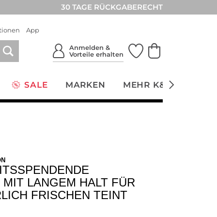
30 TAGE RÜCKGABERECHT
tionen
App
Anmelden &
Vorteile erhalten
SALE
MARKEN
MEHR K&Ö
NACH
ON
ITSSPENDENDE
 MIT LANGEM HALT FÜR
LICH FRISCHEN TEINT