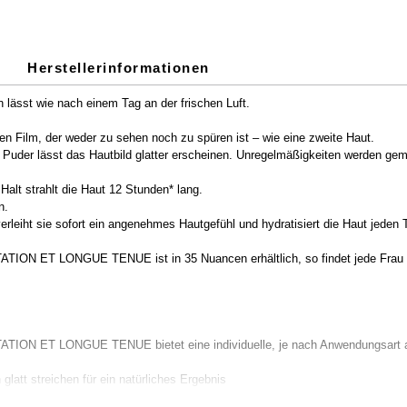
Herstellerinformationen
n lässt wie nach einem Tag an der frischen Luft.
en Film, der weder zu sehen noch zu spüren ist – wie eine zweite Haut.
 Puder lässt das Hautbild glatter erscheinen. Unregelmäßigkeiten werden gem
Halt strahlt die Haut 12 Stunden* lang.
n.
erleiht sie sofort ein angenehmes Hautgefühl und hydratisiert die Haut jeden
ET LONGUE TENUE ist in 35 Nuancen erhältlich, so findet jede Frau ih
 ET LONGUE TENUE bietet eine individuelle, je nach Anwendungsart au
latt streichen für ein natürliches Ergebnis
ere Deckkraft