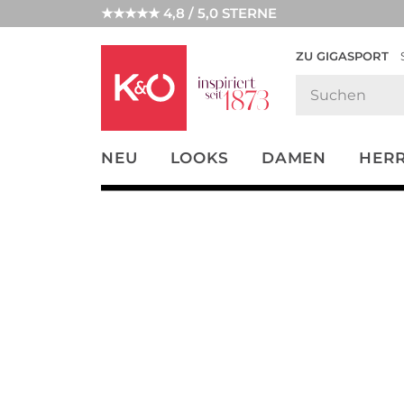
★★★★★ 4,8 / 5,0 STERNE
ZU GIGASPORT
FASHION-
UNSERE APP
CLICK &
CLICK &
TRENDS
COLLECT
RESERVE
NEU
LOOKS
DAMEN
HER