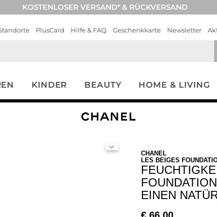
KOSTENLOSER VERSAND* & RÜCKVERSAND
Standorte
PlusCard
Hilfe & FAQ
Geschenkkarte
Newsletter
Ak
REN
KINDER
BEAUTY
HOME & LIVING
CHANEL
LES BEIGES FOUNDATI
FEUCHTIGKE
FOUNDATION
EINEN NATÜR
€
66,00