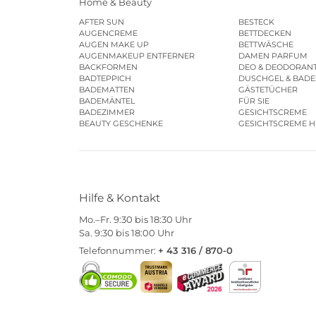
Home & Beauty
AFTER SUN
BESTECK
AUGENCREME
BETTDECKEN
AUGEN MAKE UP
BETTWÄSCHE
AUGENMAKEUP ENTFERNER
DAMEN PARFUM
BACKFORMEN
DEO & DEODORAN
BADTEPPICH
DUSCHGEL & BAD
BADEMATTEN
GÄSTETÜCHER
BADEMÄNTEL
FÜR SIE
BADEZIMMER
GESICHTSCREME
BEAUTY GESCHENKE
GESICHTSCREME 
Hilfe & Kontakt
Mo.–Fr. 9:30 bis 18:30 Uhr
Sa. 9:30 bis 18:00 Uhr
Telefonnummer:
+ 43 316 / 870-0