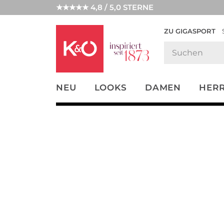
★★★★★ 4,8 / 5,0 STERNE
ZU GIGASPORT
FASHION-
UNSERE APP
CLICK &
CLICK &
TRENDS
COLLECT
RESERVE
NEU
LOOKS
DAMEN
HER