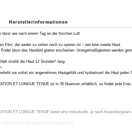
Herstellerinformationen
n lässt wie nach einem Tag an der frischen Luft.
en Film, der weder zu sehen noch zu spüren ist – wie eine zweite Haut.
 Puder lässt das Hautbild glatter erscheinen. Unregelmäßigkeiten werden gem
Halt strahlt die Haut 12 Stunden* lang.
n.
erleiht sie sofort ein angenehmes Hautgefühl und hydratisiert die Haut jeden
ET LONGUE TENUE ist in 35 Nuancen erhältlich, so findet jede Frau ih
 ET LONGUE TENUE bietet eine individuelle, je nach Anwendungsart au
latt streichen für ein natürliches Ergebnis
ere Deckkraft