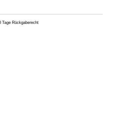
0 Tage Rückgaberecht
-1 LIGHT; 2-4 MEDIUM; 5-9 MEDIUM PLUS; 10-12 DEEP; 13-15