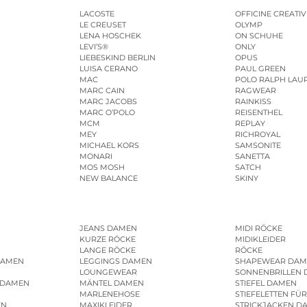
LACOSTE
OFFICINE CREATIV
LE CREUSET
OLYMP
LENA HOSCHEK
ON SCHUHE
LEVI’S®
ONLY
LIEBESKIND BERLIN
OPUS
LUISA CERANO
PAUL GREEN
MAC
POLO RALPH LAU
MARC CAIN
RAGWEAR
MARC JACOBS
RAINKISS
MARC O’POLO
REISENTHEL
MCM
REPLAY
MEY
RICHROYAL
MICHAEL KORS
SAMSONITE
MONARI
SANETTA
MOS MOSH
SATCH
NEW BALANCE
SKINY
JEANS DAMEN
MIDI RÖCKE
KURZE RÖCKE
MIDIKLEIDER
LANGE RÖCKE
RÖCKE
DAMEN
LEGGINGS DAMEN
SHAPEWEAR DAM
LOUNGEWEAR
SONNENBRILLEN
 DAMEN
MÄNTEL DAMEN
STIEFEL DAMEN
MARLENEHOSE
STIEFELETTEN FÜ
EN
MAXIKLEIDER
STRICKJACKEN D