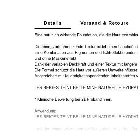
Details
Versand & Retoure
Eine natürlich wirkende Foundation, die die Haut erstrahle
Die feine, zartschmelzende Textur bildet einen hauchdünn
Eine Kombination aus Pigmenten und lichtreflektierendem
und ohne Maskeneffekt.
Dank der variablen Deckkraft und einer Textur mit langem 
Die Formel schützt die Haut vor äußeren Umwelteinflüsse
Angereichert mit feuchtigkeitsspendenden Inhaltsstoffen v
LES BEIGES TEINT BELLE MINE NATURELLE HYDRATATION 
* Klinische Bewertung bei 21 Probandinnen.
Anwendung:
LES BEIGES TEINT BELLE MINE NATURELLE HYDRATATION
- mit den Fingerspitzen von der Gesichtsmitte nach außen g
- mit dem Pinsel PINCEAU FOND DE TEINT für eine mittl