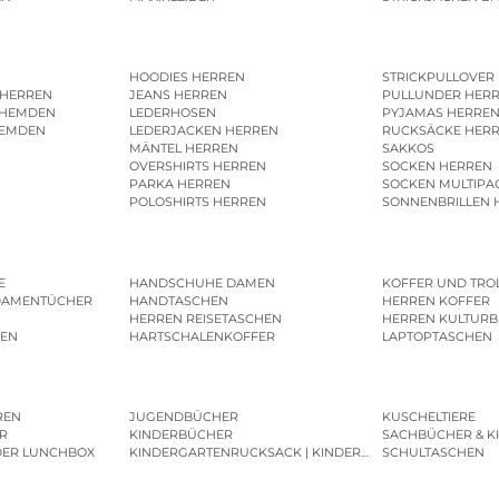
HOODIES HERREN
STRICKPULLOVER
 HERREN
JEANS HERREN
PULLUNDER HER
SHEMDEN
LEDERHOSEN
PYJAMAS HERRE
HEMDEN
LEDERJACKEN HERREN
RUCKSÄCKE HER
MÄNTEL HERREN
SAKKOS
OVERSHIRTS HERREN
SOCKEN HERREN
PARKA HERREN
SOCKEN MULTIPA
POLOSHIRTS HERREN
SONNENBRILLEN 
E
HANDSCHUHE DAMEN
KOFFER UND TRO
DAMENTÜCHER
HANDTASCHEN
HERREN KOFFER
HERREN REISETASCHEN
HERREN KULTURB
MEN
HARTSCHALENKOFFER
LAPTOPTASCHEN
REN
JUGENDBÜCHER
KUSCHELTIERE
R
KINDERBÜCHER
SACHBÜCHER & K
DER LUNCHBOX
KINDERGARTENRUCKSACK | KINDERGARTENBEUTEL
SCHULTASCHEN