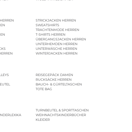
 HERREN
STRICKJACKEN HERREN
REN
SWEATSHIRTS
N
TRACHTENMODE HERREN
REN
T-SHIRTS HERREN
ÜBERGANGSJACKEN HERREN
UNTERHEMDEN HERREN
CKS
UNTERWÄSCHE HERREN
HERREN
WINTERJACKEN HERREN
LLEYS
REISEGEPÄCK DAMEN
RUCKSÄCKE HERREN
EUTEL
BAUCH- & GÜRTELTASCHEN
TOTE BAG
TURNBEUTEL & SPORTTASCHEN
INDERLEXIKA
WEIHNACHTSKINDERBÜCHER
KLEIDER