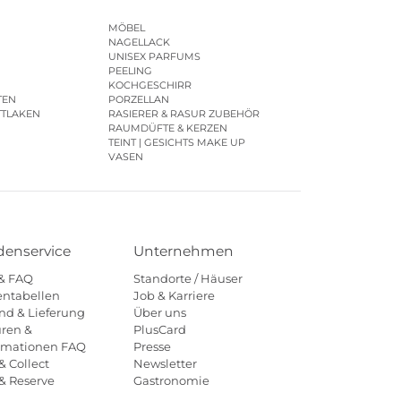
MÖBEL
NAGELLACK
UNISEX PARFUMS
PEELING
KOCHGESCHIRR
TEN
PORZELLAN
TTLAKEN
RASIERER & RASUR ZUBEHÖR
RAUMDÜFTE & KERZEN
TEINT | GESICHTS MAKE UP
VASEN
enservice
Unternehmen
 & FAQ
Standorte / Häuser
ntabellen
Job & Karriere
nd & Lieferung
Über uns
ren &
PlusCard
amationen FAQ
Presse
& Collect
Newsletter
 & Reserve
Gastronomie