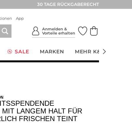
30 TAGE RÜCKGABERECHT
tionen
App
Anmelden &
Vorteile erhalten
SALE
MARKEN
MEHR K&Ö
NACH
ON
ITSSPENDENDE
 MIT LANGEM HALT FÜR
LICH FRISCHEN TEINT