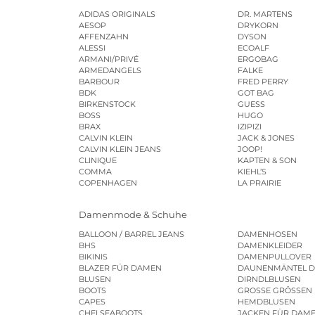
ADIDAS ORIGINALS
DR. MARTENS
AESOP
DRYKORN
AFFENZAHN
DYSON
ALESSI
ECOALF
ARMANI/PRIVÉ
ERGOBAG
ARMEDANGELS
FALKE
BARBOUR
FRED PERRY
BDK
GOT BAG
BIRKENSTOCK
GUESS
BOSS
HUGO
BRAX
IZIPIZI
CALVIN KLEIN
JACK & JONES
CALVIN KLEIN JEANS
JOOP!
CLINIQUE
KAPTEN & SON
COMMA
KIEHL’S
COPENHAGEN
LA PRAIRIE
Damenmode & Schuhe
BALLOON / BARREL JEANS
DAMENHOSEN
BHS
DAMENKLEIDER
BIKINIS
DAMENPULLOVER
BLAZER FÜR DAMEN
DAUNENMÄNTEL 
BLUSEN
DIRNDLBLUSEN
BOOTS
GROSSE GRÖSSEN
CAPES
HEMDBLUSEN
CHELSEABOOTS
JACKEN FÜR DAM