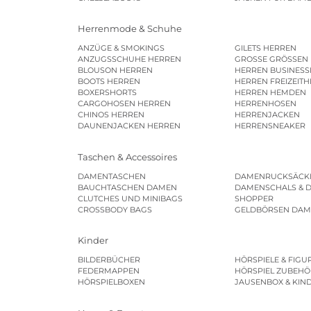
Herrenmode & Schuhe
ANZÜGE & SMOKINGS
GILETS HERREN
ANZUGSSCHUHE HERREN
GROSSE GRÖSSEN
BLOUSON HERREN
HERREN BUSINES
BOOTS HERREN
HERREN FREIZEIT
BOXERSHORTS
HERREN HEMDEN
CARGOHOSEN HERREN
HERRENHOSEN
CHINOS HERREN
HERRENJACKEN
DAUNENJACKEN HERREN
HERRENSNEAKER
Taschen & Accessoires
DAMENTASCHEN
DAMENRUCKSÄCK
BAUCHTASCHEN DAMEN
DAMENSCHALS & 
CLUTCHES UND MINIBAGS
SHOPPER
CROSSBODY BAGS
GELDBÖRSEN DA
Kinder
BILDERBÜCHER
HÖRSPIELE & FIGU
FEDERMAPPEN
HÖRSPIEL ZUBEHÖ
HÖRSPIELBOXEN
JAUSENBOX & KIN