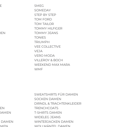
E
SMEG
SOMEDAY
STEP BY STEP
TOM FORD
TOM TAILOR
TOMMY HILFIGER
REN
TOMMY JEANS
TONIES
TRIUMPH
VEE COLLECTIVE
VEJA
VERO MODA
VILLEROY & BOCH
WEEKEND MAX MARA
WMF
SWEATSHIRTS FÜR DAMEN
SOCKEN DAMEN
DIRNDL & TRACHTENKLEIDER
EN
TRENCHCOATS
 DAMEN
T-SHIRTS DAMEN
WIDELEG JEANS
R DAMEN
WINTERJACKEN DAMEN
AMEN
WOLLMÄNTEL DAMEN