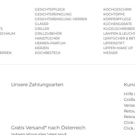
GESICHTSPFLEGE
KOCHGESCHIRR
GESICHTSREINIGUNG
KOCHTÖPFE
GESICHTSREINIGUNG HERREN
KÖRPERPFLEGE
GLÄSER
KÜCHENGERÄTE
TS
GRILLER
KUGELSCHREIBER
ESCHAUM
GRILLZUBEHÖR
LAMPEN & LEUCH
HANDTÜCHER
LEINTÜCHER & BE
HERREN PARFUM
LIPPENSTIFT
KERZEN
LIPPEN MAKE UP
HERREN
KOCHBESTECK
MESSER
Unsere Zahlungsarten
Kund
Hilfe
Klarna
Paypal
Mastercard
Visa
Diners
Größe
Versa
Eps
Shop
Applepay
Amazon
Retou
Rekl
Click 
Gratis Versand* nach Österreich
Click
Internationaler Versand