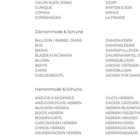
CALVIN KLEIN JEANS
JOOP!
CLINIQUE
KAPTEN & SON
COMMA
KIEHL’S
COPENHAGEN
LA PRAIRIE
Damenmode & Schuhe
BALLOON / BARREL JEANS
DAMENHOSEN
BHS
DAMENKLEIDER
BIKINIS
DAMENPULLOVER
BLAZER FÜR DAMEN
DAUNENMÄNTEL 
BLUSEN
DIRNDLBLUSEN
BOOTS
GROSSE GRÖSSEN
CAPES
HEMDBLUSEN
CHELSEABOOTS
JACKEN FÜR DAM
Herrenmode & Schuhe
ANZÜGE & SMOKINGS
GILETS HERREN
ANZUGSSCHUHE HERREN
GROSSE GRÖSSEN
BLOUSON HERREN
HERREN BUSINES
BOOTS HERREN
HERREN FREIZEIT
BOXERSHORTS
HERREN HEMDEN
CARGOHOSEN HERREN
HERRENHOSEN
CHINOS HERREN
HERRENJACKEN
DAUNENJACKEN HERREN
HERRENSNEAKER