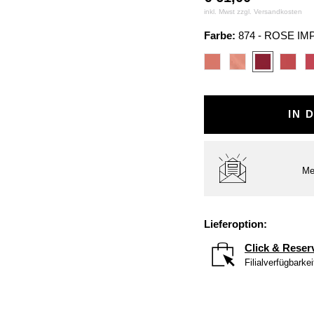
inkl. Mwst zzgl.
Versandkosten
Farbe:
874 - ROSE IM
IN 
Me
Lieferoption:
Click & Reser
Filialverfügbarke