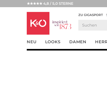
★★★★★ 4,8 / 5,0 STERNE
ZU GIGASPORT
FASHION-
UNSERE APP
CLICK &
CLICK &
TRENDS
COLLECT
RESERVE
NEU
LOOKS
DAMEN
HER