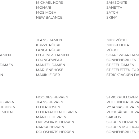
MICHAEL KORS
SAMSONITE
MONARI
SANETTA
MOS MOSH
SATCH
NEW BALANCE
SKINY
JEANS DAMEN
MIDI RÖCKE
KURZE RÖCKE
MIDIKLEIDER
LANGE RÖCKE
RÖCKE
DAMEN
LEGGINGS DAMEN
SHAPEWEAR DAM
LOUNGEWEAR
SONNENBRILLEN
 DAMEN
MÄNTEL DAMEN
STIEFEL DAMEN
MARLENEHOSE
STIEFELETTEN FÜ
EN
MAXIKLEIDER
STRICKJACKEN D
HOODIES HERREN
STRICKPULLOVER
 HERREN
JEANS HERREN
PULLUNDER HER
SHEMDEN
LEDERHOSEN
PYJAMAS HERRE
HEMDEN
LEDERJACKEN HERREN
RUCKSÄCKE HER
MÄNTEL HERREN
SAKKOS
OVERSHIRTS HERREN
SOCKEN HERREN
PARKA HERREN
SOCKEN MULTIPA
POLOSHIRTS HERREN
SONNENBRILLEN 