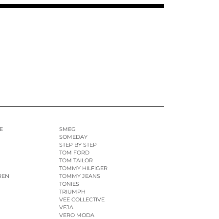
E
SMEG
SOMEDAY
STEP BY STEP
TOM FORD
TOM TAILOR
TOMMY HILFIGER
REN
TOMMY JEANS
TONIES
TRIUMPH
VEE COLLECTIVE
VEJA
VERO MODA