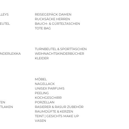
LLEYS
REISEGEPÄCK DAMEN
RUCKSÄCKE HERREN
EUTEL
BAUCH- & GÜRTELTASCHEN
TOTE BAG
TURNBEUTEL & SPORTTASCHEN
INDERLEXIKA
WEIHNACHTSKINDERBÜCHER
KLEIDER
MÖBEL
NAGELLACK
UNISEX PARFUMS
PEELING
KOCHGESCHIRR
TEN
PORZELLAN
TTLAKEN
RASIERER & RASUR ZUBEHÖR
RAUMDÜFTE & KERZEN
TEINT | GESICHTS MAKE UP
VASEN