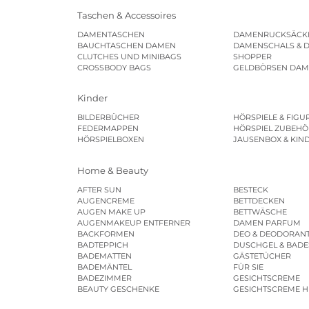
Taschen & Accessoires
DAMENTASCHEN
DAMENRUCKSÄCK
BAUCHTASCHEN DAMEN
DAMENSCHALS & 
CLUTCHES UND MINIBAGS
SHOPPER
CROSSBODY BAGS
GELDBÖRSEN DA
Kinder
BILDERBÜCHER
HÖRSPIELE & FIGU
FEDERMAPPEN
HÖRSPIEL ZUBEHÖ
HÖRSPIELBOXEN
JAUSENBOX & KIN
Home & Beauty
AFTER SUN
BESTECK
AUGENCREME
BETTDECKEN
AUGEN MAKE UP
BETTWÄSCHE
AUGENMAKEUP ENTFERNER
DAMEN PARFUM
BACKFORMEN
DEO & DEODORAN
BADTEPPICH
DUSCHGEL & BAD
BADEMATTEN
GÄSTETÜCHER
BADEMÄNTEL
FÜR SIE
BADEZIMMER
GESICHTSCREME
BEAUTY GESCHENKE
GESICHTSCREME 