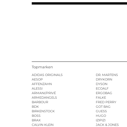
Topmarken
ADIDAS ORIGINALS
DR. MARTENS
AESOP
DRYKORN
AFFENZAHN
DYSON
ALESSI
ECOALF
ARMANI/PRIVÉ
ERGOBAG
ARMEDANGELS
FALKE
BARBOUR
FRED PERRY
BDK
GOT BAG
BIRKENSTOCK
GUESS
BOSS
HUGO
BRAX
IZIPIZI
CALVIN KLEIN
JACK & JONES