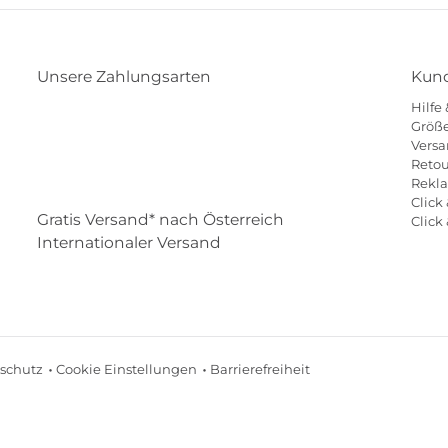
Unsere Zahlungsarten
Kund
Hilfe
Klarna
Paypal
Mastercard
Visa
Diners
Größe
Versa
Eps
Shop
Applepay
Amazon
Retou
Rekl
Click 
Gratis Versand* nach Österreich
Click
Internationaler Versand
schutz
Cookie Einstellungen
Barrierefreiheit