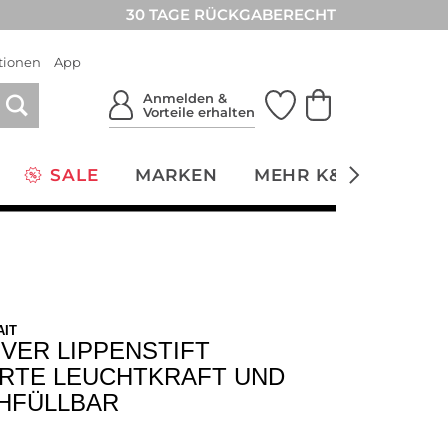
30 TAGE RÜCKGABERECHT
tionen
App
Anmelden &
Vorteile erhalten
SALE
MARKEN
MEHR K&Ö
NACH
AIT
VER LIPPENSTIFT
RTE LEUCHTKRAFT UND
HFÜLLBAR