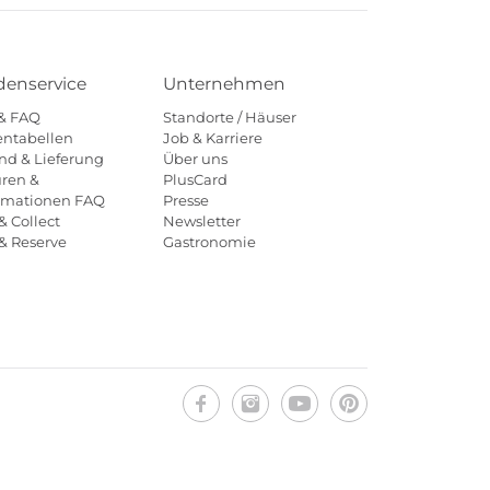
enservice
Unternehmen
 & FAQ
Standorte / Häuser
ntabellen
Job & Karriere
nd & Lieferung
Über uns
ren &
PlusCard
amationen FAQ
Presse
& Collect
Newsletter
 & Reserve
Gastronomie