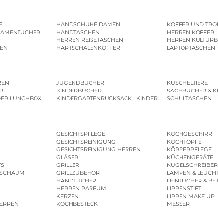
E
HANDSCHUHE DAMEN
KOFFER UND TRO
DAMENTÜCHER
HANDTASCHEN
HERREN KOFFER
HERREN REISETASCHEN
HERREN KULTURB
MEN
HARTSCHALENKOFFER
LAPTOPTASCHEN
REN
JUGENDBÜCHER
KUSCHELTIERE
R
KINDERBÜCHER
SACHBÜCHER & K
DER LUNCHBOX
KINDERGARTENRUCKSACK | KINDERGARTENBEUTEL
SCHULTASCHEN
GESICHTSPFLEGE
KOCHGESCHIRR
GESICHTSREINIGUNG
KOCHTÖPFE
GESICHTSREINIGUNG HERREN
KÖRPERPFLEGE
GLÄSER
KÜCHENGERÄTE
TS
GRILLER
KUGELSCHREIBER
ESCHAUM
GRILLZUBEHÖR
LAMPEN & LEUCH
HANDTÜCHER
LEINTÜCHER & BE
HERREN PARFUM
LIPPENSTIFT
KERZEN
LIPPEN MAKE UP
HERREN
KOCHBESTECK
MESSER