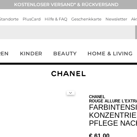
KOSTENLOSER VERSAND* & RÜCKVERSAND
Standorte
PlusCard
Hilfe & FAQ
Geschenkkarte
Newsletter
Ak
REN
KINDER
BEAUTY
HOME & LIVING
CHANEL
ROUGE ALLURE L'EXTR
FARBINTENSI
KONZENTRIE
PFLEGE NAC
€
61,00