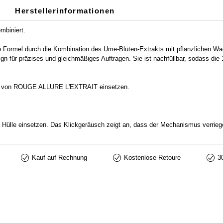
Herstellerinformationen
mbiniert.
Formel durch die Kombination des Ume-Blüten-Extrakts mit pflanzlichen Wac
sign für präzises und gleichmäßiges Auftragen. Sie ist nachfüllbar, sodass d
ülse von ROUGE ALLURE L'EXTRAIT einsetzen.
lle einsetzen. Das Klickgeräusch zeigt an, dass der Mechanismus verriegel
Kauf auf Rechnung
Kostenlose Retoure
3