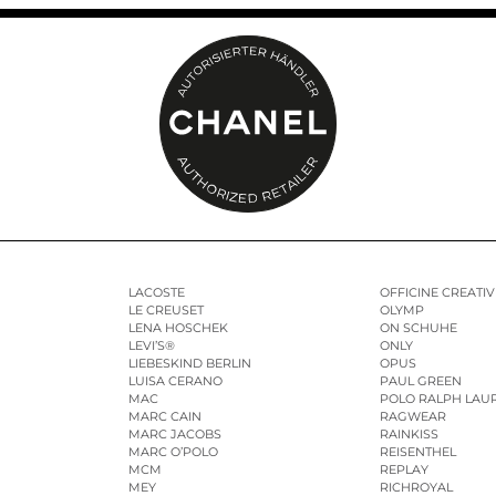
LACOSTE
OFFICINE CREATIV
LE CREUSET
OLYMP
LENA HOSCHEK
ON SCHUHE
LEVI’S®
ONLY
LIEBESKIND BERLIN
OPUS
LUISA CERANO
PAUL GREEN
MAC
POLO RALPH LAU
MARC CAIN
RAGWEAR
MARC JACOBS
RAINKISS
MARC O’POLO
REISENTHEL
MCM
REPLAY
MEY
RICHROYAL