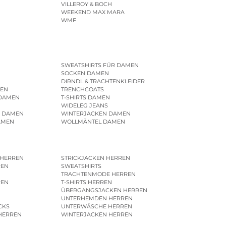
VILLEROY & BOCH
WEEKEND MAX MARA
WMF
SWEATSHIRTS FÜR DAMEN
SOCKEN DAMEN
DIRNDL & TRACHTENKLEIDER
EN
TRENCHCOATS
 DAMEN
T-SHIRTS DAMEN
WIDELEG JEANS
R DAMEN
WINTERJACKEN DAMEN
AMEN
WOLLMÄNTEL DAMEN
 HERREN
STRICKJACKEN HERREN
REN
SWEATSHIRTS
N
TRACHTENMODE HERREN
REN
T-SHIRTS HERREN
ÜBERGANGSJACKEN HERREN
UNTERHEMDEN HERREN
CKS
UNTERWÄSCHE HERREN
HERREN
WINTERJACKEN HERREN