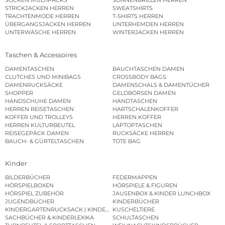
SOCKEN MULTIPACKS
SONNENBRILLEN HERREN
STRICKJACKEN HERREN
SWEATSHIRTS
TRACHTENMODE HERREN
T-SHIRTS HERREN
ÜBERGANGSJACKEN HERREN
UNTERHEMDEN HERREN
UNTERWÄSCHE HERREN
WINTERJACKEN HERREN
Taschen & Accessoires
DAMENTASCHEN
BAUCHTASCHEN DAMEN
CLUTCHES UND MINIBAGS
CROSSBODY BAGS
DAMENRUCKSÄCKE
DAMENSCHALS & DAMENTÜCHER
SHOPPER
GELDBÖRSEN DAMEN
HANDSCHUHE DAMEN
HANDTASCHEN
HERREN REISETASCHEN
HARTSCHALENKOFFER
KOFFER UND TROLLEYS
HERREN KOFFER
HERREN KULTURBEUTEL
LAPTOPTASCHEN
REISEGEPÄCK DAMEN
RUCKSÄCKE HERREN
BAUCH- & GÜRTELTASCHEN
TOTE BAG
Kinder
BILDERBÜCHER
FEDERMAPPEN
HÖRSPIELBOXEN
HÖRSPIELE & FIGUREN
HÖRSPIEL ZUBEHÖR
JAUSENBOX & KINDER LUNCHBOX
JUGENDBÜCHER
KINDERBÜCHER
KINDERGARTENRUCKSACK | KINDERGARTENBEUTEL
KUSCHELTIERE
SACHBÜCHER & KINDERLEXIKA
SCHULTASCHEN