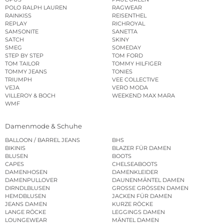
POLO RALPH LAUREN
RAGWEAR
RAINKISS
REISENTHEL
REPLAY
RICHROYAL
SAMSONITE
SANETTA
SATCH
SKINY
SMEG
SOMEDAY
STEP BY STEP
TOM FORD
TOM TAILOR
TOMMY HILFIGER
TOMMY JEANS
TONIES
TRIUMPH
VEE COLLECTIVE
VEJA
VERO MODA
VILLEROY & BOCH
WEEKEND MAX MARA
WMF
Damenmode & Schuhe
BALLOON / BARREL JEANS
BHS
BIKINIS
BLAZER FÜR DAMEN
BLUSEN
BOOTS
CAPES
CHELSEABOOTS
DAMENHOSEN
DAMENKLEIDER
DAMENPULLOVER
DAUNENMÄNTEL DAMEN
DIRNDLBLUSEN
GROSSE GRÖSSEN DAMEN
HEMDBLUSEN
JACKEN FÜR DAMEN
JEANS DAMEN
KURZE RÖCKE
LANGE RÖCKE
LEGGINGS DAMEN
LOUNGEWEAR
MÄNTEL DAMEN