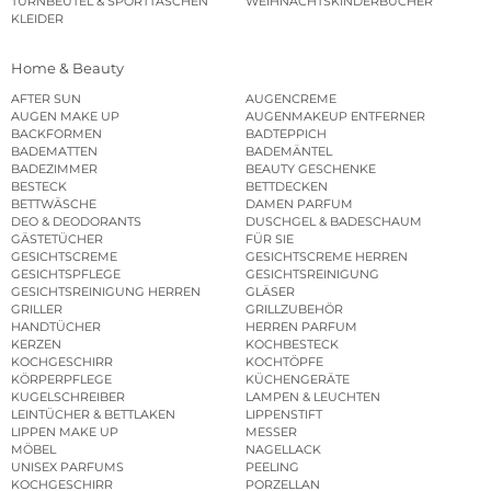
TURNBEUTEL & SPORTTASCHEN
WEIHNACHTSKINDERBÜCHER
KLEIDER
Home & Beauty
AFTER SUN
AUGENCREME
AUGEN MAKE UP
AUGENMAKEUP ENTFERNER
BACKFORMEN
BADTEPPICH
BADEMATTEN
BADEMÄNTEL
BADEZIMMER
BEAUTY GESCHENKE
BESTECK
BETTDECKEN
BETTWÄSCHE
DAMEN PARFUM
DEO & DEODORANTS
DUSCHGEL & BADESCHAUM
GÄSTETÜCHER
FÜR SIE
GESICHTSCREME
GESICHTSCREME HERREN
GESICHTSPFLEGE
GESICHTSREINIGUNG
GESICHTSREINIGUNG HERREN
GLÄSER
GRILLER
GRILLZUBEHÖR
HANDTÜCHER
HERREN PARFUM
KERZEN
KOCHBESTECK
KOCHGESCHIRR
KOCHTÖPFE
KÖRPERPFLEGE
KÜCHENGERÄTE
KUGELSCHREIBER
LAMPEN & LEUCHTEN
LEINTÜCHER & BETTLAKEN
LIPPENSTIFT
LIPPEN MAKE UP
MESSER
MÖBEL
NAGELLACK
UNISEX PARFUMS
PEELING
KOCHGESCHIRR
PORZELLAN