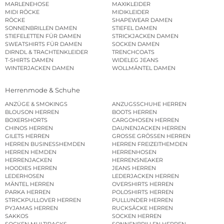
MARLENEHOSE
MAXIKLEIDER
MIDI RÖCKE
MIDIKLEIDER
RÖCKE
SHAPEWEAR DAMEN
SONNENBRILLEN DAMEN
STIEFEL DAMEN
STIEFELETTEN FÜR DAMEN
STRICKJACKEN DAMEN
SWEATSHIRTS FÜR DAMEN
SOCKEN DAMEN
DIRNDL & TRACHTENKLEIDER
TRENCHCOATS
T-SHIRTS DAMEN
WIDELEG JEANS
WINTERJACKEN DAMEN
WOLLMÄNTEL DAMEN
Herrenmode & Schuhe
ANZÜGE & SMOKINGS
ANZUGSSCHUHE HERREN
BLOUSON HERREN
BOOTS HERREN
BOXERSHORTS
CARGOHOSEN HERREN
CHINOS HERREN
DAUNENJACKEN HERREN
GILETS HERREN
GROSSE GRÖSSEN HERREN
HERREN BUSINESSHEMDEN
HERREN FREIZEITHEMDEN
HERREN HEMDEN
HERRENHOSEN
HERRENJACKEN
HERRENSNEAKER
HOODIES HERREN
JEANS HERREN
LEDERHOSEN
LEDERJACKEN HERREN
MÄNTEL HERREN
OVERSHIRTS HERREN
PARKA HERREN
POLOSHIRTS HERREN
STRICKPULLOVER HERREN
PULLUNDER HERREN
PYJAMAS HERREN
RUCKSÄCKE HERREN
SAKKOS
SOCKEN HERREN