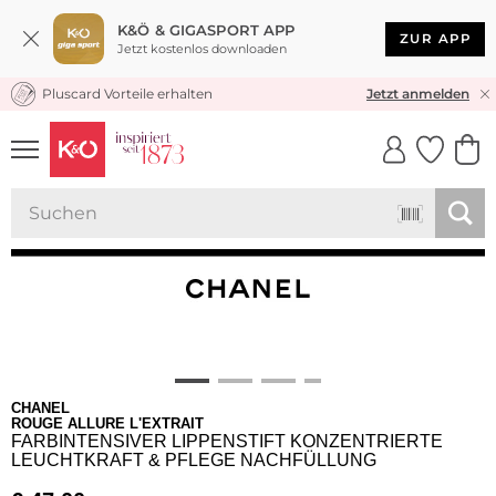
K&Ö & GIGASPORT APP
ZUR APP
Jetzt kostenlos downloaden
Pluscard Vorteile erhalten
KOSTENLOSER VERSAND* & RÜCKVERSAND
Jetzt anmelden
UNSERE APP
CLICK &
CLICK &
COLLECT
RESERVE
CHANEL
ROUGE ALLURE L'EXTRAIT
FARBINTENSIVER LIPPENSTIFT KONZENTRIERTE
LEUCHTKRAFT & PFLEGE NACHFÜLLUNG