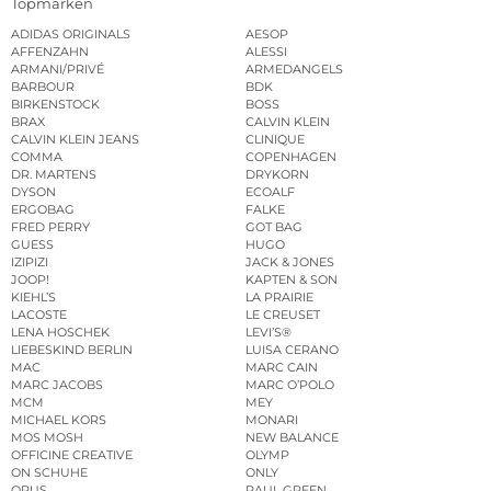
Topmarken
ADIDAS ORIGINALS
AESOP
AFFENZAHN
ALESSI
ARMANI/PRIVÉ
ARMEDANGELS
BARBOUR
BDK
BIRKENSTOCK
BOSS
BRAX
CALVIN KLEIN
CALVIN KLEIN JEANS
CLINIQUE
COMMA
COPENHAGEN
DR. MARTENS
DRYKORN
DYSON
ECOALF
ERGOBAG
FALKE
FRED PERRY
GOT BAG
GUESS
HUGO
IZIPIZI
JACK & JONES
JOOP!
KAPTEN & SON
KIEHL’S
LA PRAIRIE
LACOSTE
LE CREUSET
LENA HOSCHEK
LEVI’S®
LIEBESKIND BERLIN
LUISA CERANO
MAC
MARC CAIN
MARC JACOBS
MARC O’POLO
MCM
MEY
MICHAEL KORS
MONARI
MOS MOSH
NEW BALANCE
OFFICINE CREATIVE
OLYMP
ON SCHUHE
ONLY
OPUS
PAUL GREEN