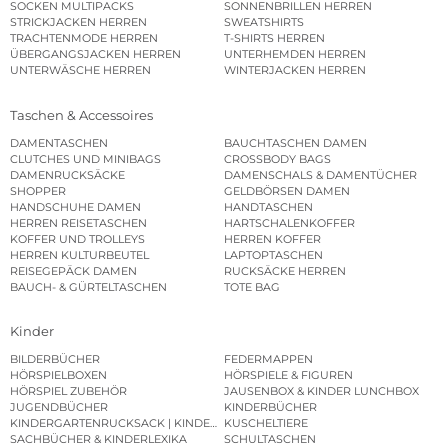
SOCKEN MULTIPACKS
SONNENBRILLEN HERREN
STRICKJACKEN HERREN
SWEATSHIRTS
TRACHTENMODE HERREN
T-SHIRTS HERREN
ÜBERGANGSJACKEN HERREN
UNTERHEMDEN HERREN
UNTERWÄSCHE HERREN
WINTERJACKEN HERREN
Taschen & Accessoires
DAMENTASCHEN
BAUCHTASCHEN DAMEN
CLUTCHES UND MINIBAGS
CROSSBODY BAGS
DAMENRUCKSÄCKE
DAMENSCHALS & DAMENTÜCHER
SHOPPER
GELDBÖRSEN DAMEN
HANDSCHUHE DAMEN
HANDTASCHEN
HERREN REISETASCHEN
HARTSCHALENKOFFER
KOFFER UND TROLLEYS
HERREN KOFFER
HERREN KULTURBEUTEL
LAPTOPTASCHEN
REISEGEPÄCK DAMEN
RUCKSÄCKE HERREN
BAUCH- & GÜRTELTASCHEN
TOTE BAG
Kinder
BILDERBÜCHER
FEDERMAPPEN
HÖRSPIELBOXEN
HÖRSPIELE & FIGUREN
HÖRSPIEL ZUBEHÖR
JAUSENBOX & KINDER LUNCHBOX
JUGENDBÜCHER
KINDERBÜCHER
KINDERGARTENRUCKSACK | KINDERGARTENBEUTEL
KUSCHELTIERE
SACHBÜCHER & KINDERLEXIKA
SCHULTASCHEN