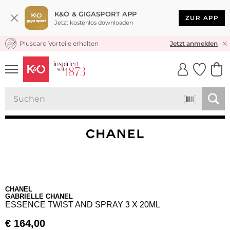
K&Ö & GIGASPORT APP
ZUR APP
Jetzt kostenlos downloaden
Pluscard Vorteile erhalten
KOSTENLOSER VERSAND* & RÜCKVERSAND
Jetzt anmelden
UNSERE APP
CLICK &
CLICK &
COLLECT
RESERVE
CHANEL
GABRIELLE CHANEL
ESSENCE TWIST AND SPRAY 3 X 20ML
€
164,00