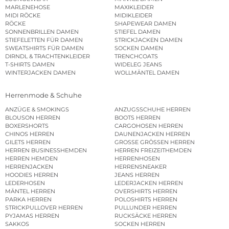
MARLENEHOSE
MAXIKLEIDER
MIDI RÖCKE
MIDIKLEIDER
RÖCKE
SHAPEWEAR DAMEN
SONNENBRILLEN DAMEN
STIEFEL DAMEN
STIEFELETTEN FÜR DAMEN
STRICKJACKEN DAMEN
SWEATSHIRTS FÜR DAMEN
SOCKEN DAMEN
DIRNDL & TRACHTENKLEIDER
TRENCHCOATS
T-SHIRTS DAMEN
WIDELEG JEANS
WINTERJACKEN DAMEN
WOLLMÄNTEL DAMEN
Herrenmode & Schuhe
ANZÜGE & SMOKINGS
ANZUGSSCHUHE HERREN
BLOUSON HERREN
BOOTS HERREN
BOXERSHORTS
CARGOHOSEN HERREN
CHINOS HERREN
DAUNENJACKEN HERREN
GILETS HERREN
GROSSE GRÖSSEN HERREN
HERREN BUSINESSHEMDEN
HERREN FREIZEITHEMDEN
HERREN HEMDEN
HERRENHOSEN
HERRENJACKEN
HERRENSNEAKER
HOODIES HERREN
JEANS HERREN
LEDERHOSEN
LEDERJACKEN HERREN
MÄNTEL HERREN
OVERSHIRTS HERREN
PARKA HERREN
POLOSHIRTS HERREN
STRICKPULLOVER HERREN
PULLUNDER HERREN
PYJAMAS HERREN
RUCKSÄCKE HERREN
SAKKOS
SOCKEN HERREN