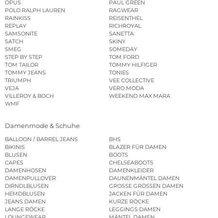
OPUS
PAUL GREEN
POLO RALPH LAUREN
RAGWEAR
RAINKISS
REISENTHEL
REPLAY
RICHROYAL
SAMSONITE
SANETTA
SATCH
SKINY
SMEG
SOMEDAY
STEP BY STEP
TOM FORD
TOM TAILOR
TOMMY HILFIGER
TOMMY JEANS
TONIES
TRIUMPH
VEE COLLECTIVE
VEJA
VERO MODA
VILLEROY & BOCH
WEEKEND MAX MARA
WMF
Damenmode & Schuhe
BALLOON / BARREL JEANS
BHS
BIKINIS
BLAZER FÜR DAMEN
BLUSEN
BOOTS
CAPES
CHELSEABOOTS
DAMENHOSEN
DAMENKLEIDER
DAMENPULLOVER
DAUNENMÄNTEL DAMEN
DIRNDLBLUSEN
GROSSE GRÖSSEN DAMEN
HEMDBLUSEN
JACKEN FÜR DAMEN
JEANS DAMEN
KURZE RÖCKE
LANGE RÖCKE
LEGGINGS DAMEN
LOUNGEWEAR
MÄNTEL DAMEN