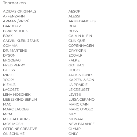
Topmarken
ADIDAS ORIGINALS
AESOP
AFFENZAHN
ALESSI
ARMANI/PRIVÉ
ARMEDANGELS
BARBOUR
BDK
BIRKENSTOCK
BOSS
BRAX
CALVIN KLEIN
CALVIN KLEIN JEANS
CLINIQUE
COMMA
COPENHAGEN
DR. MARTENS
DRYKORN
DYSON
ECOALF
ERGOBAG
FALKE
FRED PERRY
GOT BAG
GUESS
HUGO
IZIPIZI
JACK & JONES
JOOP!
KAPTEN & SON
KIEHL’S
LA PRAIRIE
LACOSTE
LE CREUSET
LENA HOSCHEK
LEVI’S®
LIEBESKIND BERLIN
LUISA CERANO
MAC
MARC CAIN
MARC JACOBS
MARC O’POLO
MCM
MEY
MICHAEL KORS
MONARI
MOS MOSH
NEW BALANCE
OFFICINE CREATIVE
OLYMP
ON SCHUHE
ONLY