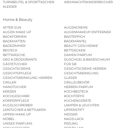
TURNBEUTEL & SPORTTASCHEN
WEIHNACHTSKINDERBÜCHER
KLEIDER
Home & Beauty
AFTER SUN
AUGENCREME
AUGEN MAKE UP
AUGENMAKEUP ENTFERNER
BACKFORMEN
BADTEPPICH
BADEMATTEN
BADEMÄNTEL
BADEZIMMER
BEAUTY GESCHENKE
BESTECK
BETTDECKEN
BETTWÄSCHE
DAMEN PARFUM
DEO & DEODORANTS
DUSCHGEL & BADESCHAUM
GÄSTETÜCHER
FÜR SIE
GESICHTSCREME
GESICHTSCREME HERREN
GESICHTSPFLEGE
GESICHTSREINIGUNG
GESICHTSREINIGUNG HERREN
GLÄSER
GRILLER
GRILLZUBEHÖR
HANDTÜCHER
HERREN PARFUM
KERZEN
KOCHBESTECK
KOCHGESCHIRR
KOCHTÖPFE
KÖRPERPFLEGE
KÜCHENGERÄTE
KUGELSCHREIBER
LAMPEN & LEUCHTEN
LEINTÜCHER & BETTLAKEN
LIPPENSTIFT
LIPPEN MAKE UP
MESSER
MÖBEL
NAGELLACK
UNISEX PARFUMS
PEELING
KOCHGESCHIRR
PORZELLAN