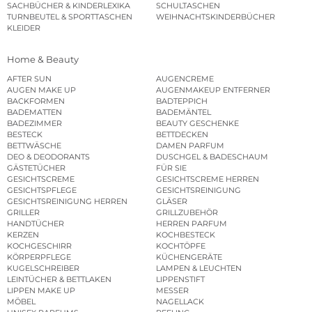
SACHBÜCHER & KINDERLEXIKA
SCHULTASCHEN
TURNBEUTEL & SPORTTASCHEN
WEIHNACHTSKINDERBÜCHER
KLEIDER
Home & Beauty
AFTER SUN
AUGENCREME
AUGEN MAKE UP
AUGENMAKEUP ENTFERNER
BACKFORMEN
BADTEPPICH
BADEMATTEN
BADEMÄNTEL
BADEZIMMER
BEAUTY GESCHENKE
BESTECK
BETTDECKEN
BETTWÄSCHE
DAMEN PARFUM
DEO & DEODORANTS
DUSCHGEL & BADESCHAUM
GÄSTETÜCHER
FÜR SIE
GESICHTSCREME
GESICHTSCREME HERREN
GESICHTSPFLEGE
GESICHTSREINIGUNG
GESICHTSREINIGUNG HERREN
GLÄSER
GRILLER
GRILLZUBEHÖR
HANDTÜCHER
HERREN PARFUM
KERZEN
KOCHBESTECK
KOCHGESCHIRR
KOCHTÖPFE
KÖRPERPFLEGE
KÜCHENGERÄTE
KUGELSCHREIBER
LAMPEN & LEUCHTEN
LEINTÜCHER & BETTLAKEN
LIPPENSTIFT
LIPPEN MAKE UP
MESSER
MÖBEL
NAGELLACK