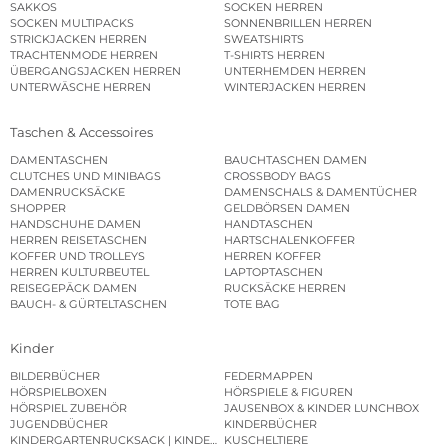
SAKKOS
SOCKEN HERREN
SOCKEN MULTIPACKS
SONNENBRILLEN HERREN
STRICKJACKEN HERREN
SWEATSHIRTS
TRACHTENMODE HERREN
T-SHIRTS HERREN
ÜBERGANGSJACKEN HERREN
UNTERHEMDEN HERREN
UNTERWÄSCHE HERREN
WINTERJACKEN HERREN
Taschen & Accessoires
DAMENTASCHEN
BAUCHTASCHEN DAMEN
CLUTCHES UND MINIBAGS
CROSSBODY BAGS
DAMENRUCKSÄCKE
DAMENSCHALS & DAMENTÜCHER
SHOPPER
GELDBÖRSEN DAMEN
HANDSCHUHE DAMEN
HANDTASCHEN
HERREN REISETASCHEN
HARTSCHALENKOFFER
KOFFER UND TROLLEYS
HERREN KOFFER
HERREN KULTURBEUTEL
LAPTOPTASCHEN
REISEGEPÄCK DAMEN
RUCKSÄCKE HERREN
BAUCH- & GÜRTELTASCHEN
TOTE BAG
Kinder
BILDERBÜCHER
FEDERMAPPEN
HÖRSPIELBOXEN
HÖRSPIELE & FIGUREN
HÖRSPIEL ZUBEHÖR
JAUSENBOX & KINDER LUNCHBOX
JUGENDBÜCHER
KINDERBÜCHER
KINDERGARTENRUCKSACK | KINDERGARTENBEUTEL
KUSCHELTIERE