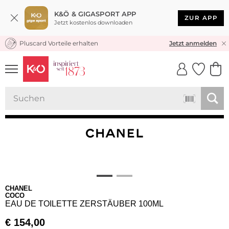
K&Ö & GIGASPORT APP
ZUR APP
Jetzt kostenlos downloaden
Pluscard Vorteile erhalten
KOSTENLOSER VERSAND* & RÜCKVERSAND
Jetzt anmelden
UNSERE APP
CLICK &
CLICK &
COLLECT
RESERVE
CHANEL
COCO
EAU DE TOILETTE ZERSTÄUBER 100ML
€
154,00