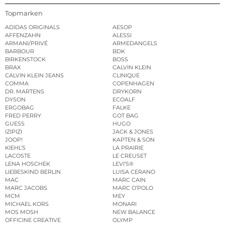
Topmarken
ADIDAS ORIGINALS
AESOP
AFFENZAHN
ALESSI
ARMANI/PRIVÉ
ARMEDANGELS
BARBOUR
BDK
BIRKENSTOCK
BOSS
BRAX
CALVIN KLEIN
CALVIN KLEIN JEANS
CLINIQUE
COMMA
COPENHAGEN
DR. MARTENS
DRYKORN
DYSON
ECOALF
ERGOBAG
FALKE
FRED PERRY
GOT BAG
GUESS
HUGO
IZIPIZI
JACK & JONES
JOOP!
KAPTEN & SON
KIEHL’S
LA PRAIRIE
LACOSTE
LE CREUSET
LENA HOSCHEK
LEVI’S®
LIEBESKIND BERLIN
LUISA CERANO
MAC
MARC CAIN
MARC JACOBS
MARC O’POLO
MCM
MEY
MICHAEL KORS
MONARI
MOS MOSH
NEW BALANCE
OFFICINE CREATIVE
OLYMP