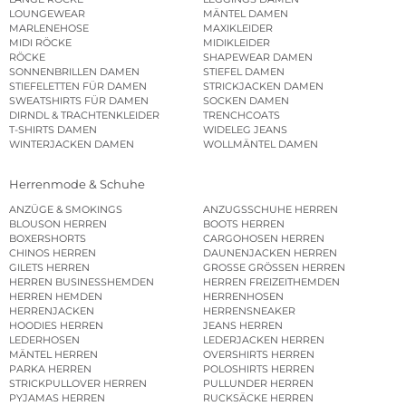
LOUNGEWEAR
MÄNTEL DAMEN
MARLENEHOSE
MAXIKLEIDER
MIDI RÖCKE
MIDIKLEIDER
RÖCKE
SHAPEWEAR DAMEN
SONNENBRILLEN DAMEN
STIEFEL DAMEN
STIEFELETTEN FÜR DAMEN
STRICKJACKEN DAMEN
SWEATSHIRTS FÜR DAMEN
SOCKEN DAMEN
DIRNDL & TRACHTENKLEIDER
TRENCHCOATS
T-SHIRTS DAMEN
WIDELEG JEANS
WINTERJACKEN DAMEN
WOLLMÄNTEL DAMEN
Herrenmode & Schuhe
ANZÜGE & SMOKINGS
ANZUGSSCHUHE HERREN
BLOUSON HERREN
BOOTS HERREN
BOXERSHORTS
CARGOHOSEN HERREN
CHINOS HERREN
DAUNENJACKEN HERREN
GILETS HERREN
GROSSE GRÖSSEN HERREN
HERREN BUSINESSHEMDEN
HERREN FREIZEITHEMDEN
HERREN HEMDEN
HERRENHOSEN
HERRENJACKEN
HERRENSNEAKER
HOODIES HERREN
JEANS HERREN
LEDERHOSEN
LEDERJACKEN HERREN
MÄNTEL HERREN
OVERSHIRTS HERREN
PARKA HERREN
POLOSHIRTS HERREN
STRICKPULLOVER HERREN
PULLUNDER HERREN
PYJAMAS HERREN
RUCKSÄCKE HERREN