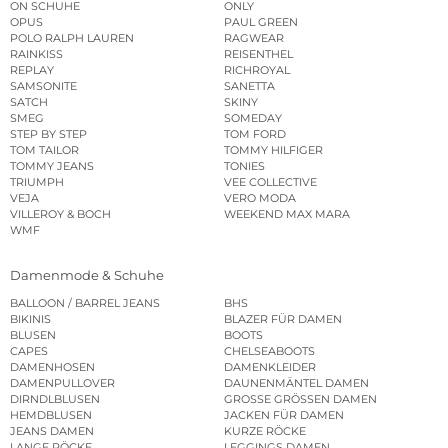
ON SCHUHE
ONLY
OPUS
PAUL GREEN
POLO RALPH LAUREN
RAGWEAR
RAINKISS
REISENTHEL
REPLAY
RICHROYAL
SAMSONITE
SANETTA
SATCH
SKINY
SMEG
SOMEDAY
STEP BY STEP
TOM FORD
TOM TAILOR
TOMMY HILFIGER
TOMMY JEANS
TONIES
TRIUMPH
VEE COLLECTIVE
VEJA
VERO MODA
VILLEROY & BOCH
WEEKEND MAX MARA
WMF
Damenmode & Schuhe
BALLOON / BARREL JEANS
BHS
BIKINIS
BLAZER FÜR DAMEN
BLUSEN
BOOTS
CAPES
CHELSEABOOTS
DAMENHOSEN
DAMENKLEIDER
DAMENPULLOVER
DAUNENMÄNTEL DAMEN
DIRNDLBLUSEN
GROSSE GRÖSSEN DAMEN
HEMDBLUSEN
JACKEN FÜR DAMEN
JEANS DAMEN
KURZE RÖCKE
LANGE RÖCKE
LEGGINGS DAMEN