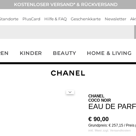
KOSTENLOSER VERSAND* & RÜCKVERSAND
Standorte
PlusCard
Hilfe & FAQ
Geschenkkarte
Newsletter
Ak
REN
KINDER
BEAUTY
HOME & LIVING
CHANEL
COCO NOIR
EAU DE PAR
€
90,00
Grundpreis: € 257,15 / Preis
inkl. Mwst zzgl.
Versandkosten