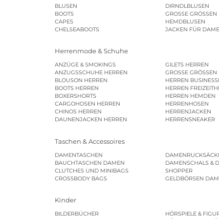
BLUSEN
DIRNDLBLUSEN
BOOTS
GROSSE GRÖSSEN
CAPES
HEMDBLUSEN
CHELSEABOOTS
JACKEN FÜR DAM
Herrenmode & Schuhe
ANZÜGE & SMOKINGS
GILETS HERREN
ANZUGSSCHUHE HERREN
GROSSE GRÖSSEN
BLOUSON HERREN
HERREN BUSINES
BOOTS HERREN
HERREN FREIZEIT
BOXERSHORTS
HERREN HEMDEN
CARGOHOSEN HERREN
HERRENHOSEN
CHINOS HERREN
HERRENJACKEN
DAUNENJACKEN HERREN
HERRENSNEAKER
Taschen & Accessoires
DAMENTASCHEN
DAMENRUCKSÄCK
BAUCHTASCHEN DAMEN
DAMENSCHALS & 
CLUTCHES UND MINIBAGS
SHOPPER
CROSSBODY BAGS
GELDBÖRSEN DA
Kinder
BILDERBÜCHER
HÖRSPIELE & FIGU