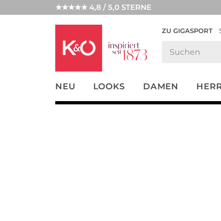
★★★★★ 4,8 / 5,0 STERNE
ZU GIGASPORT
FASHION-
UNSERE APP
CLICK &
CLICK &
TRENDS
COLLECT
RESERVE
NEU
LOOKS
DAMEN
HER