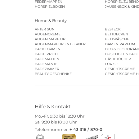
FEDERMAPPEN
HÖRSPIEL ZUBEHÖ
HÖRSPIELBOXEN
JAUSENBOX & KIN
Home & Beauty
AFTER SUN
BESTECK
AUGENCREME
BETTDECKEN
AUGEN MAKE UP
BETTWÄSCHE
AUGENMAKEUP ENTFERNER
DAMEN PARFUM
BACKFORMEN
DEO & DEODORAN
BADTEPPICH
DUSCHGEL & BAD
BADEMATTEN
GÄSTETÜCHER
BADEMÄNTEL
FÜR SIE
BADEZIMMER
GESICHTSCREME
BEAUTY GESCHENKE
GESICHTSCREME 
Hilfe & Kontakt
Mo.–Fr. 9:30 bis 18:30 Uhr
Sa. 9:30 bis 18:00 Uhr
Telefonnummer:
+ 43 316 / 870-0