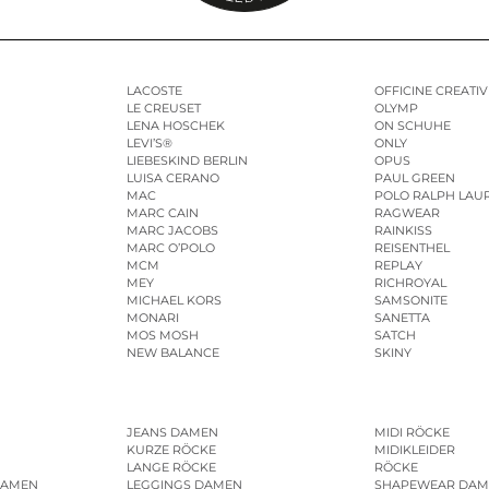
LACOSTE
OFFICINE CREATIV
LE CREUSET
OLYMP
LENA HOSCHEK
ON SCHUHE
LEVI’S®
ONLY
LIEBESKIND BERLIN
OPUS
LUISA CERANO
PAUL GREEN
MAC
POLO RALPH LAU
MARC CAIN
RAGWEAR
MARC JACOBS
RAINKISS
MARC O’POLO
REISENTHEL
MCM
REPLAY
MEY
RICHROYAL
MICHAEL KORS
SAMSONITE
MONARI
SANETTA
MOS MOSH
SATCH
NEW BALANCE
SKINY
JEANS DAMEN
MIDI RÖCKE
KURZE RÖCKE
MIDIKLEIDER
LANGE RÖCKE
RÖCKE
DAMEN
LEGGINGS DAMEN
SHAPEWEAR DAM