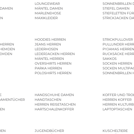
LOUNGEWEAR
SONNENBRILLEN
 DAMEN
MÄNTEL DAMEN
STIEFEL DAMEN
MARLENEHOSE
STIEFELETTEN FÜ
EN
MAXIKLEIDER
STRICKJACKEN D
HOODIES HERREN
STRICKPULLOVER
 HERREN
JEANS HERREN
PULLUNDER HER
SHEMDEN
LEDERHOSEN
PYJAMAS HERRE
HEMDEN
LEDERJACKEN HERREN
RUCKSÄCKE HER
MÄNTEL HERREN
SAKKOS
OVERSHIRTS HERREN
SOCKEN HERREN
PARKA HERREN
SOCKEN MULTIPA
POLOSHIRTS HERREN
SONNENBRILLEN 
E
HANDSCHUHE DAMEN
KOFFER UND TRO
DAMENTÜCHER
HANDTASCHEN
HERREN KOFFER
HERREN REISETASCHEN
HERREN KULTURB
MEN
HARTSCHALENKOFFER
LAPTOPTASCHEN
REN
JUGENDBÜCHER
KUSCHELTIERE