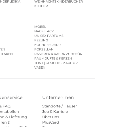
INDERLEXIKA
WEIHNACHTSKINDERBÜCHER
KLEIDER
MÖBEL
NAGELLACK
UNISEX PARFUMS
PEELING
KOCHGESCHIRR
TEN
PORZELLAN
TTLAKEN
RASIERER & RASUR ZUBEHÖR
RAUMDÜFTE & KERZEN
TEINT | GESICHTS MAKE UP
VASEN
enservice
Unternehmen
 & FAQ
Standorte / Häuser
ntabellen
Job & Karriere
nd & Lieferung
Über uns
ren &
PlusCard