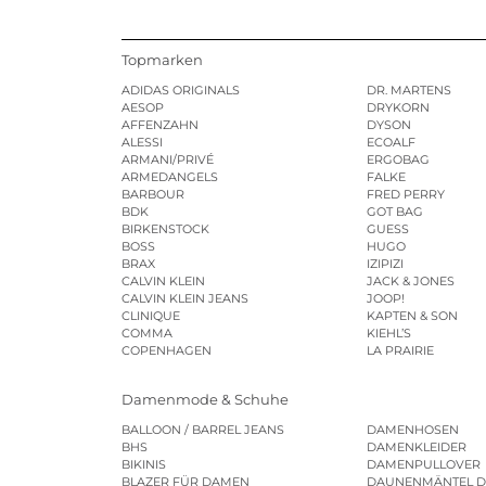
Topmarken
ADIDAS ORIGINALS
DR. MARTENS
AESOP
DRYKORN
AFFENZAHN
DYSON
ALESSI
ECOALF
ARMANI/PRIVÉ
ERGOBAG
ARMEDANGELS
FALKE
BARBOUR
FRED PERRY
BDK
GOT BAG
BIRKENSTOCK
GUESS
BOSS
HUGO
BRAX
IZIPIZI
CALVIN KLEIN
JACK & JONES
CALVIN KLEIN JEANS
JOOP!
CLINIQUE
KAPTEN & SON
COMMA
KIEHL’S
COPENHAGEN
LA PRAIRIE
Damenmode & Schuhe
BALLOON / BARREL JEANS
DAMENHOSEN
BHS
DAMENKLEIDER
BIKINIS
DAMENPULLOVER
BLAZER FÜR DAMEN
DAUNENMÄNTEL 