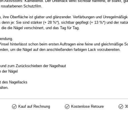
tivstoffs: Kamelienöl. Der Unterlack wirkt sichtbar nährend, er stärkt, glät
ht rosafarbenen Schutzfilm.
, ihre Oberfläche ist glatter und glänzender. Verfärbungen und Unregelmäßigke
n je: Sie sind stärker (+ 28 %*), sichtbar gepflegt (+ 13 %*) und der natürl
, die die Nägel verschönert, und das Tag für Tag.
wendung.
sel hinterlässt schon beim ersten Auftragen eine feine und gleichmäßige Sc
rden, um die Nägel auf den anschließenden farbigen Lack vorzubereiten.
g und zum Zurückschieben der Nagelhaut
 der Nägel
t des Nagellacks
lten.
Kauf auf Rechnung
Kostenlose Retoure
3