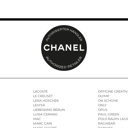
LACOSTE
OFFICINE CREATIV
LE CREUSET
OLYMP
LENA HOSCHEK
ON SCHUHE
LEVI’S®
ONLY
LIEBESKIND BERLIN
OPUS
LUISA CERANO
PAUL GREEN
MAC
POLO RALPH LAU
MARC CAIN
RAGWEAR