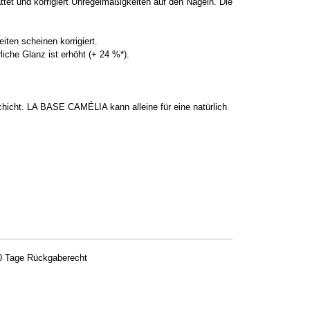
tet und korrigiert Unregelmäßigkeiten auf den Nägeln. Die
iten scheinen korrigiert.
iche Glanz ist erhöht (+ 24 %*).
hicht. LA BASE CAMÉLIA kann alleine für eine natürlich
0 Tage Rückgaberecht