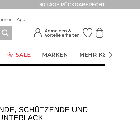
30 TAGE RÜCKGABERECHT
tionen
App
Anmelden &
Vorteile erhalten
SALE
MARKEN
MEHR K&Ö
NACH
NDE, SCHÜTZENDE UND
UNTERLACK