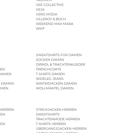
TRIUMPH
VEE COLLECTIVE
VEJA
VERO MODA
VILLEROY & BOCH
WEEKEND MAX MARA
WMF
SWEATSHIRTS FÜR DAMEN
SOCKEN DAMEN
DIRNDL & TRACHTENKLEIDER
EN
TRENCHCOATS
 DAMEN
T-SHIRTS DAMEN
WIDELEG JEANS
R DAMEN
WINTERJACKEN DAMEN
AMEN
WOLLMÄNTEL DAMEN
 HERREN
STRICKJACKEN HERREN
REN
SWEATSHIRTS
N
TRACHTENMODE HERREN
REN
T-SHIRTS HERREN
ÜBERGANGSJACKEN HERREN