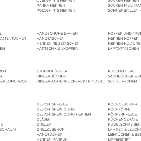
OVERSHIRTS HERREN
SOCKEN HERREN
PARKA HERREN
SOCKEN MULTIPA
POLOSHIRTS HERREN
SONNENBRILLEN 
E
HANDSCHUHE DAMEN
KOFFER UND TRO
DAMENTÜCHER
HANDTASCHEN
HERREN KOFFER
HERREN REISETASCHEN
HERREN KULTURB
MEN
HARTSCHALENKOFFER
LAPTOPTASCHEN
REN
JUGENDBÜCHER
KUSCHELTIERE
R
KINDERBÜCHER
SACHBÜCHER & K
DER LUNCHBOX
KINDERGARTENRUCKSACK | KINDERGARTENBEUTEL
SCHULTASCHEN
GESICHTSPFLEGE
KOCHGESCHIRR
GESICHTSREINIGUNG
KOCHTÖPFE
GESICHTSREINIGUNG HERREN
KÖRPERPFLEGE
GLÄSER
KÜCHENGERÄTE
TS
GRILLER
KUGELSCHREIBER
ESCHAUM
GRILLZUBEHÖR
LAMPEN & LEUCH
HANDTÜCHER
LEINTÜCHER & BE
HERREN PARFUM
LIPPENSTIFT