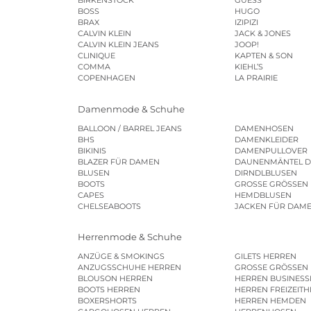
BIRKENSTOCK
GUESS
BOSS
HUGO
BRAX
IZIPIZI
CALVIN KLEIN
JACK & JONES
CALVIN KLEIN JEANS
JOOP!
CLINIQUE
KAPTEN & SON
COMMA
KIEHL’S
COPENHAGEN
LA PRAIRIE
Damenmode & Schuhe
BALLOON / BARREL JEANS
DAMENHOSEN
BHS
DAMENKLEIDER
BIKINIS
DAMENPULLOVER
BLAZER FÜR DAMEN
DAUNENMÄNTEL 
BLUSEN
DIRNDLBLUSEN
BOOTS
GROSSE GRÖSSEN
CAPES
HEMDBLUSEN
CHELSEABOOTS
JACKEN FÜR DAM
Herrenmode & Schuhe
ANZÜGE & SMOKINGS
GILETS HERREN
ANZUGSSCHUHE HERREN
GROSSE GRÖSSEN
BLOUSON HERREN
HERREN BUSINES
BOOTS HERREN
HERREN FREIZEIT
BOXERSHORTS
HERREN HEMDEN