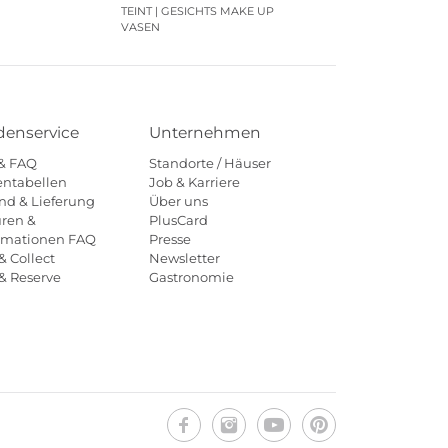
TEINT | GESICHTS MAKE UP
VASEN
enservice
Unternehmen
 & FAQ
Standorte / Häuser
ntabellen
Job & Karriere
nd & Lieferung
Über uns
ren &
PlusCard
amationen FAQ
Presse
& Collect
Newsletter
 & Reserve
Gastronomie