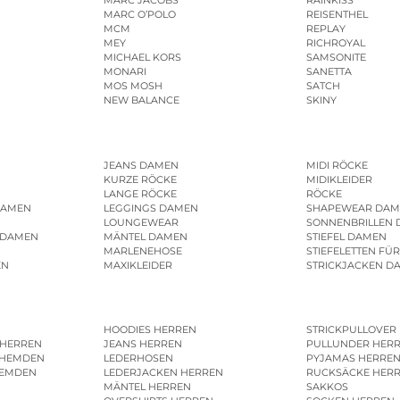
MARC JACOBS
RAINKISS
MARC O’POLO
REISENTHEL
MCM
REPLAY
MEY
RICHROYAL
MICHAEL KORS
SAMSONITE
MONARI
SANETTA
MOS MOSH
SATCH
NEW BALANCE
SKINY
JEANS DAMEN
MIDI RÖCKE
KURZE RÖCKE
MIDIKLEIDER
LANGE RÖCKE
RÖCKE
DAMEN
LEGGINGS DAMEN
SHAPEWEAR DAM
LOUNGEWEAR
SONNENBRILLEN
 DAMEN
MÄNTEL DAMEN
STIEFEL DAMEN
MARLENEHOSE
STIEFELETTEN FÜ
EN
MAXIKLEIDER
STRICKJACKEN D
HOODIES HERREN
STRICKPULLOVER
 HERREN
JEANS HERREN
PULLUNDER HER
SHEMDEN
LEDERHOSEN
PYJAMAS HERRE
HEMDEN
LEDERJACKEN HERREN
RUCKSÄCKE HER
MÄNTEL HERREN
SAKKOS