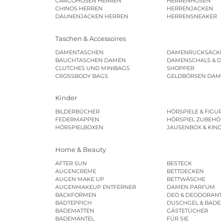
CARGOHOSEN HERREN
HERRENHOSEN
CHINOS HERREN
HERRENJACKEN
DAUNENJACKEN HERREN
HERRENSNEAKER
Taschen & Accessoires
DAMENTASCHEN
DAMENRUCKSÄCK
BAUCHTASCHEN DAMEN
DAMENSCHALS & 
CLUTCHES UND MINIBAGS
SHOPPER
CROSSBODY BAGS
GELDBÖRSEN DA
Kinder
BILDERBÜCHER
HÖRSPIELE & FIGU
FEDERMAPPEN
HÖRSPIEL ZUBEHÖ
HÖRSPIELBOXEN
JAUSENBOX & KIN
Home & Beauty
AFTER SUN
BESTECK
AUGENCREME
BETTDECKEN
AUGEN MAKE UP
BETTWÄSCHE
AUGENMAKEUP ENTFERNER
DAMEN PARFUM
BACKFORMEN
DEO & DEODORAN
BADTEPPICH
DUSCHGEL & BAD
BADEMATTEN
GÄSTETÜCHER
BADEMÄNTEL
FÜR SIE