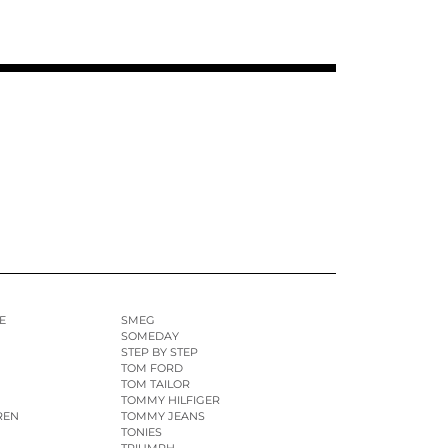
E
SMEG
SOMEDAY
STEP BY STEP
TOM FORD
TOM TAILOR
TOMMY HILFIGER
REN
TOMMY JEANS
TONIES