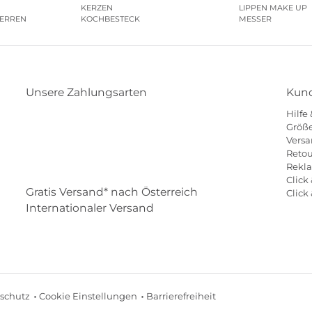
KERZEN
LIPPEN MAKE UP
HERREN
KOCHBESTECK
MESSER
Unsere Zahlungsarten
Kund
Hilfe
Klarna
Paypal
Mastercard
Visa
Diners
Größe
Versa
Eps
Shop
Applepay
Amazon
Retou
Rekl
Click 
Gratis Versand* nach Österreich
Click
Internationaler Versand
schutz
Cookie Einstellungen
Barrierefreiheit