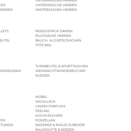
UNTERHEMDEN HERREN
CKS
UNTERWÄSCHE HERREN
HERREN
WINTERJACKEN HERREN
LLEYS
REISEGEPÄCK DAMEN
RUCKSÄCKE HERREN
EUTEL
BAUCH- & GÜRTELTASCHEN
TOTE BAG
TURNBEUTEL & SPORTTASCHEN
INDERLEXIKA
WEIHNACHTSKINDERBÜCHER
KLEIDER
MÖBEL
NAGELLACK
UNISEX PARFUMS
PEELING
KOCHGESCHIRR
TEN
PORZELLAN
TTLAKEN
RASIERER & RASUR ZUBEHÖR
RAUMDÜFTE & KERZEN