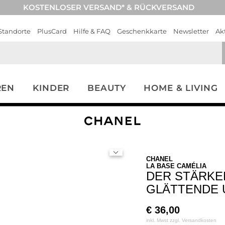
KOSTENLOSER VERSAND* & RÜCKVERSAND
Standorte
PlusCard
Hilfe & FAQ
Geschenkkarte
Newsletter
Ak
REN
KINDER
BEAUTY
HOME & LIVING
CHANEL
LA BASE CAMÉLIA
DER STÄRKE
GLÄTTENDE 
€
36,00
inkl. Mwst zzgl.
Versandkosten