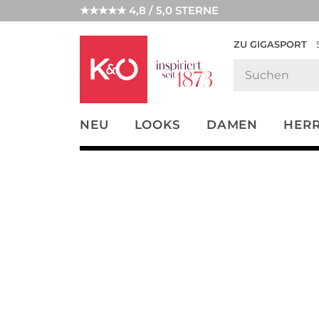
★★★★★ 4,8 / 5,0 STERNE
ZU GIGASPORT
FASHION-
UNSERE APP
CLICK &
CLICK &
TRENDS
COLLECT
RESERVE
NEU
LOOKS
DAMEN
HER