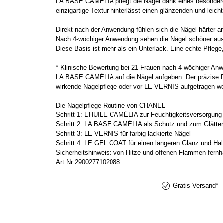
LA BASE CAMÉLIA pflegt die Nägel dank eines besonderen Ak
einzigartige Textur hinterlässt einen glänzenden und leic
Direkt nach der Anwendung fühlen sich die Nägel härter an
Nach 4-wöchiger Anwendung sehen die Nägel schöner aus den
Diese Basis ist mehr als ein Unterlack. Eine echte Pflege
* Klinische Bewertung bei 21 Frauen nach 4-wöchiger An
LA BASE CAMÉLIA auf die Nägel aufgeben. Der präzise Pin
wirkende Nagelpflege oder vor LE VERNIS aufgetragen we
Die Nagelpflege-Routine von CHANEL
Schritt 1: L’HUILE CAMÉLIA zur Feuchtigkeitsversorgun
Schritt 2: LA BASE CAMÉLIA als Schutz und zum Glätten
Schritt 3: LE VERNIS für farbig lackierte Nägel
Schritt 4: LE GEL COAT für einen längeren Glanz und Hal
Sicherheitshinweis: von Hitze und offenen Flammen fernha
Art.Nr:2900277102088
Gratis Versand*