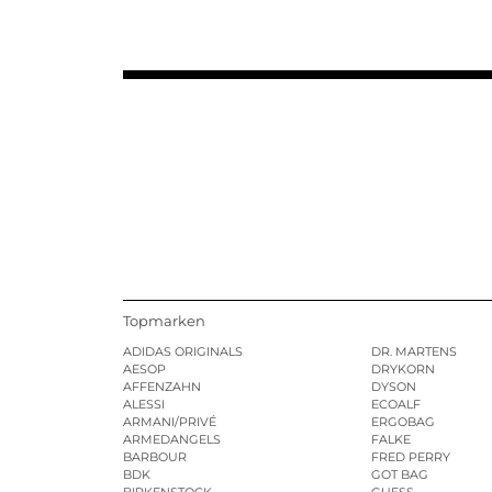
Topmarken
ADIDAS ORIGINALS
DR. MARTENS
AESOP
DRYKORN
AFFENZAHN
DYSON
ALESSI
ECOALF
ARMANI/PRIVÉ
ERGOBAG
ARMEDANGELS
FALKE
BARBOUR
FRED PERRY
BDK
GOT BAG