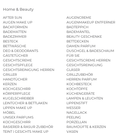
Home & Beauty
AFTER SUN
AUGENCREME
AUGEN MAKE UP
AUGENMAKEUP ENTFERNER
BACKFORMEN
BADTEPPICH
BADEMATTEN
BADEMÄNTEL
BADEZIMMER
BEAUTY GESCHENKE
BESTECK
BETTDECKEN
BETTWÄSCHE
DAMEN PARFUM
DEO & DEODORANTS
DUSCHGEL & BADESCHAUM
GÄSTETÜCHER
FÜR SIE
GESICHTSCREME
GESICHTSCREME HERREN
GESICHTSPFLEGE
GESICHTSREINIGUNG
GESICHTSREINIGUNG HERREN
GLÄSER
GRILLER
GRILLZUBEHÖR
HANDTÜCHER
HERREN PARFUM
KERZEN
KOCHBESTECK
KOCHGESCHIRR
KOCHTÖPFE
KÖRPERPFLEGE
KÜCHENGERÄTE
KUGELSCHREIBER
LAMPEN & LEUCHTEN
LEINTÜCHER & BETTLAKEN
LIPPENSTIFT
LIPPEN MAKE UP
MESSER
MÖBEL
NAGELLACK
UNISEX PARFUMS
PEELING
KOCHGESCHIRR
PORZELLAN
RASIERER & RASUR ZUBEHÖR
RAUMDÜFTE & KERZEN
TEINT | GESICHTS MAKE UP
VASEN