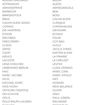
ADIDAS ORIGINALS
AESOP
AFFENZAHN
ALESSI
ARMANI/PRIVÉ
ARMEDANGELS
BARBOUR
BDK
BIRKENSTOCK
BOSS
BRAX
CALVIN KLEIN
CALVIN KLEIN JEANS
CLINIQUE
COMMA
COPENHAGEN
DR. MARTENS
DRYKORN
DYSON
ECOALF
ERGOBAG
FALKE
FRED PERRY
GOT BAG
GUESS
HUGO
IZIPIZI
JACK & JONES
JOOP!
KAPTEN & SON
KIEHL’S
LA PRAIRIE
LACOSTE
LE CREUSET
LENA HOSCHEK
LEVI’S®
LIEBESKIND BERLIN
LUISA CERANO
MAC
MARC CAIN
MARC JACOBS
MARC O’POLO
MCM
MEY
MICHAEL KORS
MONARI
MOS MOSH
NEW BALANCE
OFFICINE CREATIVE
OLYMP
ON SCHUHE
ONLY
OPUS
PAUL GREEN
POLO RALPH LAUREN
RAGWEAR