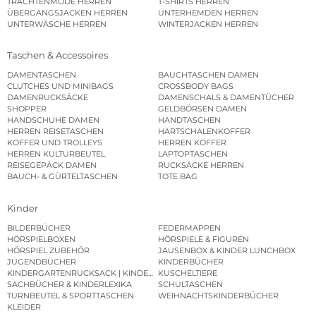
TRACHTENMODE HERREN
T-SHIRTS HERREN
ÜBERGANGSJACKEN HERREN
UNTERHEMDEN HERREN
UNTERWÄSCHE HERREN
WINTERJACKEN HERREN
Taschen & Accessoires
DAMENTASCHEN
BAUCHTASCHEN DAMEN
CLUTCHES UND MINIBAGS
CROSSBODY BAGS
DAMENRUCKSÄCKE
DAMENSCHALS & DAMENTÜCHER
SHOPPER
GELDBÖRSEN DAMEN
HANDSCHUHE DAMEN
HANDTASCHEN
HERREN REISETASCHEN
HARTSCHALENKOFFER
KOFFER UND TROLLEYS
HERREN KOFFER
HERREN KULTURBEUTEL
LAPTOPTASCHEN
REISEGEPÄCK DAMEN
RUCKSÄCKE HERREN
BAUCH- & GÜRTELTASCHEN
TOTE BAG
Kinder
BILDERBÜCHER
FEDERMAPPEN
HÖRSPIELBOXEN
HÖRSPIELE & FIGUREN
HÖRSPIEL ZUBEHÖR
JAUSENBOX & KINDER LUNCHBOX
JUGENDBÜCHER
KINDERBÜCHER
KINDERGARTENRUCKSACK | KINDERGARTENBEUTEL
KUSCHELTIERE
SACHBÜCHER & KINDERLEXIKA
SCHULTASCHEN
TURNBEUTEL & SPORTTASCHEN
WEIHNACHTSKINDERBÜCHER
KLEIDER