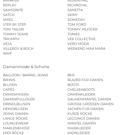
RAINKISS
REISENTHEL
REPLAY
RICHROYAL
SAMSONITE
SANETTA
SATCH
SKINY
SMEG
SOMEDAY
STEP BY STEP
TOM FORD
TOM TAILOR
TOMMY HILFIGER
TOMMY JEANS
TONIES
TRIUMPH
VEE COLLECTIVE
VEJA
VERO MODA
VILLEROY & BOCH
WEEKEND MAX MARA
WMF
Damenmode & Schuhe
BALLOON / BARREL JEANS
BHS
BIKINIS
BLAZER FÜR DAMEN
BLUSEN
BOOTS
CAPES
CHELSEABOOTS
DAMENHOSEN
DAMENKLEIDER
DAMENPULLOVER
DAUNENMÄNTEL DAMEN
DIRNDLBLUSEN
GROSSE GRÖSSEN DAMEN
HEMDBLUSEN
JACKEN FÜR DAMEN
JEANS DAMEN
KURZE RÖCKE
LANGE RÖCKE
LEGGINGS DAMEN
LOUNGEWEAR
MÄNTEL DAMEN
MARLENEHOSE
MAXIKLEIDER
MIDI RÖCKE
MIDIKLEIDER