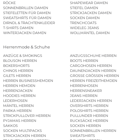
RÖCKE
SHAPEWEAR DAMEN
SONNENBRILLEN DAMEN
STIEFEL DAMEN
STIEFELETTEN FÜR DAMEN
STRICKJACKEN DAMEN
SWEATSHIRTS FÜR DAMEN
SOCKEN DAMEN
DIRNDL & TRACHTENKLEIDER
TRENCHCOATS
T-SHIRTS DAMEN
WIDELEG JEANS
WINTERJACKEN DAMEN
WOLLMÄNTEL DAMEN
Herrenmode & Schuhe
ANZÜGE & SMOKINGS
ANZUGSSCHUHE HERREN
BLOUSON HERREN
BOOTS HERREN
BOXERSHORTS
CARGOHOSEN HERREN
CHINOS HERREN
DAUNENJACKEN HERREN
GILETS HERREN
GROSSE GRÖSSEN HERREN
HERREN BUSINESSHEMDEN
HERREN FREIZEITHEMDEN
HERREN HEMDEN
HERRENHOSEN
HERRENJACKEN
HERRENSNEAKER
HOODIES HERREN
JEANS HERREN
LEDERHOSEN
LEDERJACKEN HERREN
MÄNTEL HERREN
OVERSHIRTS HERREN
PARKA HERREN
POLOSHIRTS HERREN
STRICKPULLOVER HERREN
PULLUNDER HERREN
PYJAMAS HERREN
RUCKSÄCKE HERREN
SAKKOS
SOCKEN HERREN
SOCKEN MULTIPACKS
SONNENBRILLEN HERREN
STRICKJACKEN HERREN
SWEATSHIRTS