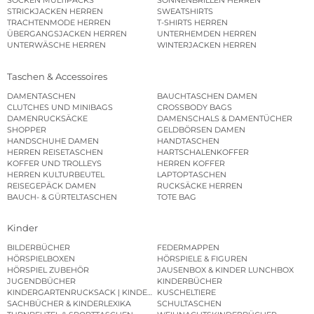
SOCKEN MULTIPACKS
SONNENBRILLEN HERREN
STRICKJACKEN HERREN
SWEATSHIRTS
TRACHTENMODE HERREN
T-SHIRTS HERREN
ÜBERGANGSJACKEN HERREN
UNTERHEMDEN HERREN
UNTERWÄSCHE HERREN
WINTERJACKEN HERREN
Taschen & Accessoires
DAMENTASCHEN
BAUCHTASCHEN DAMEN
CLUTCHES UND MINIBAGS
CROSSBODY BAGS
DAMENRUCKSÄCKE
DAMENSCHALS & DAMENTÜCHER
SHOPPER
GELDBÖRSEN DAMEN
HANDSCHUHE DAMEN
HANDTASCHEN
HERREN REISETASCHEN
HARTSCHALENKOFFER
KOFFER UND TROLLEYS
HERREN KOFFER
HERREN KULTURBEUTEL
LAPTOPTASCHEN
REISEGEPÄCK DAMEN
RUCKSÄCKE HERREN
BAUCH- & GÜRTELTASCHEN
TOTE BAG
Kinder
BILDERBÜCHER
FEDERMAPPEN
HÖRSPIELBOXEN
HÖRSPIELE & FIGUREN
HÖRSPIEL ZUBEHÖR
JAUSENBOX & KINDER LUNCHBOX
JUGENDBÜCHER
KINDERBÜCHER
KINDERGARTENRUCKSACK | KINDERGARTENBEUTEL
KUSCHELTIERE
SACHBÜCHER & KINDERLEXIKA
SCHULTASCHEN