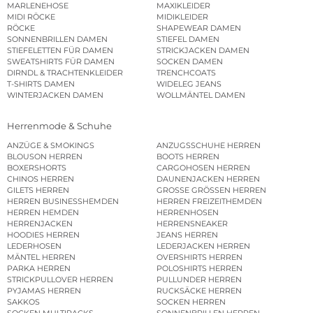
MARLENEHOSE
MAXIKLEIDER
MIDI RÖCKE
MIDIKLEIDER
RÖCKE
SHAPEWEAR DAMEN
SONNENBRILLEN DAMEN
STIEFEL DAMEN
STIEFELETTEN FÜR DAMEN
STRICKJACKEN DAMEN
SWEATSHIRTS FÜR DAMEN
SOCKEN DAMEN
DIRNDL & TRACHTENKLEIDER
TRENCHCOATS
T-SHIRTS DAMEN
WIDELEG JEANS
WINTERJACKEN DAMEN
WOLLMÄNTEL DAMEN
Herrenmode & Schuhe
ANZÜGE & SMOKINGS
ANZUGSSCHUHE HERREN
BLOUSON HERREN
BOOTS HERREN
BOXERSHORTS
CARGOHOSEN HERREN
CHINOS HERREN
DAUNENJACKEN HERREN
GILETS HERREN
GROSSE GRÖSSEN HERREN
HERREN BUSINESSHEMDEN
HERREN FREIZEITHEMDEN
HERREN HEMDEN
HERRENHOSEN
HERRENJACKEN
HERRENSNEAKER
HOODIES HERREN
JEANS HERREN
LEDERHOSEN
LEDERJACKEN HERREN
MÄNTEL HERREN
OVERSHIRTS HERREN
PARKA HERREN
POLOSHIRTS HERREN
STRICKPULLOVER HERREN
PULLUNDER HERREN
PYJAMAS HERREN
RUCKSÄCKE HERREN
SAKKOS
SOCKEN HERREN