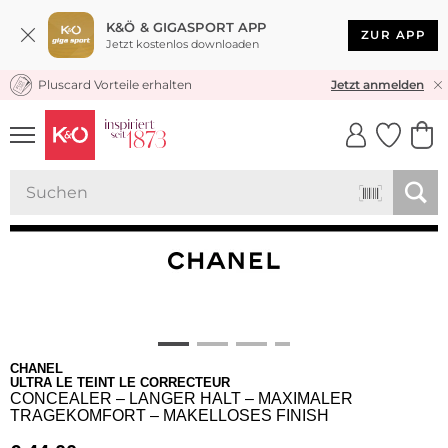
K&Ö & GIGASPORT APP
ZUR APP
Jetzt kostenlos downloaden
Pluscard Vorteile erhalten
KOSTENLOSER VERSAND* & RÜCKVERSAND
Jetzt anmelden
UNSERE APP
CLICK &
CLICK &
COLLECT
RESERVE
CHANEL
ULTRA LE TEINT LE CORRECTEUR
CONCEALER – LANGER HALT – MAXIMALER
TRAGEKOMFORT – MAKELLOSES FINISH