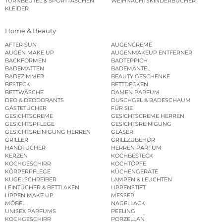
TURNBEUTEL & SPORTTASCHEN
WEIHNACHTSKINDERBÜCHER
KLEIDER
Home & Beauty
AFTER SUN
AUGENCREME
AUGEN MAKE UP
AUGENMAKEUP ENTFERNER
BACKFORMEN
BADTEPPICH
BADEMATTEN
BADEMÄNTEL
BADEZIMMER
BEAUTY GESCHENKE
BESTECK
BETTDECKEN
BETTWÄSCHE
DAMEN PARFUM
DEO & DEODORANTS
DUSCHGEL & BADESCHAUM
GÄSTETÜCHER
FÜR SIE
GESICHTSCREME
GESICHTSCREME HERREN
GESICHTSPFLEGE
GESICHTSREINIGUNG
GESICHTSREINIGUNG HERREN
GLÄSER
GRILLER
GRILLZUBEHÖR
HANDTÜCHER
HERREN PARFUM
KERZEN
KOCHBESTECK
KOCHGESCHIRR
KOCHTÖPFE
KÖRPERPFLEGE
KÜCHENGERÄTE
KUGELSCHREIBER
LAMPEN & LEUCHTEN
LEINTÜCHER & BETTLAKEN
LIPPENSTIFT
LIPPEN MAKE UP
MESSER
MÖBEL
NAGELLACK
UNISEX PARFUMS
PEELING
KOCHGESCHIRR
PORZELLAN