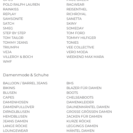
POLO RALPH LAUREN
RAGWEAR
RAINKISS
REISENTHEL
REPLAY
RICHROYAL
SAMSONITE
SANETTA
SATCH
SKINY
SMEG
SOMEDAY
STEP BY STEP
TOM FORD
TOM TAILOR
TOMMY HILFIGER
TOMMY JEANS
TONIES
TRIUMPH
VEE COLLECTIVE
VEJA
VERO MODA
VILLEROY & BOCH
WEEKEND MAX MARA
WMF
Damenmode & Schuhe
BALLOON / BARREL JEANS
BHS
BIKINIS
BLAZER FÜR DAMEN
BLUSEN
BOOTS
CAPES
CHELSEABOOTS
DAMENHOSEN
DAMENKLEIDER
DAMENPULLOVER
DAUNENMÄNTEL DAMEN
DIRNDLBLUSEN
GROSSE GRÖSSEN DAMEN
HEMDBLUSEN
JACKEN FÜR DAMEN
JEANS DAMEN
KURZE RÖCKE
LANGE RÖCKE
LEGGINGS DAMEN
LOUNGEWEAR
MÄNTEL DAMEN