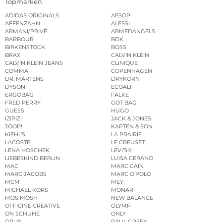
Topmarken
ADIDAS ORIGINALS
AESOP
AFFENZAHN
ALESSI
ARMANI/PRIVÉ
ARMEDANGELS
BARBOUR
BDK
BIRKENSTOCK
BOSS
BRAX
CALVIN KLEIN
CALVIN KLEIN JEANS
CLINIQUE
COMMA
COPENHAGEN
DR. MARTENS
DRYKORN
DYSON
ECOALF
ERGOBAG
FALKE
FRED PERRY
GOT BAG
GUESS
HUGO
IZIPIZI
JACK & JONES
JOOP!
KAPTEN & SON
KIEHL’S
LA PRAIRIE
LACOSTE
LE CREUSET
LENA HOSCHEK
LEVI’S®
LIEBESKIND BERLIN
LUISA CERANO
MAC
MARC CAIN
MARC JACOBS
MARC O’POLO
MCM
MEY
MICHAEL KORS
MONARI
MOS MOSH
NEW BALANCE
OFFICINE CREATIVE
OLYMP
ON SCHUHE
ONLY
OPUS
PAUL GREEN