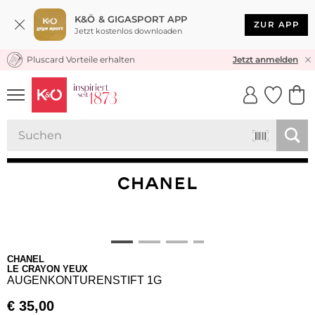
K&Ö & GIGASPORT APP
ZUR APP
Jetzt kostenlos downloaden
Pluscard Vorteile erhalten
KOSTENLOSER VERSAND* & RÜCKVERSAND
Jetzt anmelden
UNSERE APP
CLICK &
CLICK &
COLLECT
RESERVE
CHANEL
LE CRAYON YEUX
AUGENKONTURENSTIFT 1G
€
35,00