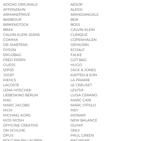
ADIDAS ORIGINALS
AESOP
AFFENZAHN
ALESSI
ARMANI/PRIVÉ
ARMEDANGELS
BARBOUR
BDK
BIRKENSTOCK
BOSS
BRAX
CALVIN KLEIN
CALVIN KLEIN JEANS
CLINIQUE
COMMA
COPENHAGEN
DR. MARTENS
DRYKORN
DYSON
ECOALF
ERGOBAG
FALKE
FRED PERRY
GOT BAG
GUESS
HUGO
IZIPIZI
JACK & JONES
JOOP!
KAPTEN & SON
KIEHL’S
LA PRAIRIE
LACOSTE
LE CREUSET
LENA HOSCHEK
LEVI’S®
LIEBESKIND BERLIN
LUISA CERANO
MAC
MARC CAIN
MARC JACOBS
MARC O’POLO
MCM
MEY
MICHAEL KORS
MONARI
MOS MOSH
NEW BALANCE
OFFICINE CREATIVE
OLYMP
ON SCHUHE
ONLY
OPUS
PAUL GREEN
POLO RALPH LAUREN
RAGWEAR