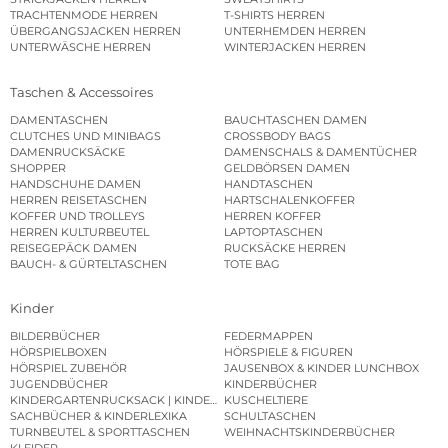
TRACHTENMODE HERREN
T-SHIRTS HERREN
ÜBERGANGSJACKEN HERREN
UNTERHEMDEN HERREN
UNTERWÄSCHE HERREN
WINTERJACKEN HERREN
Taschen & Accessoires
DAMENTASCHEN
BAUCHTASCHEN DAMEN
CLUTCHES UND MINIBAGS
CROSSBODY BAGS
DAMENRUCKSÄCKE
DAMENSCHALS & DAMENTÜCHER
SHOPPER
GELDBÖRSEN DAMEN
HANDSCHUHE DAMEN
HANDTASCHEN
HERREN REISETASCHEN
HARTSCHALENKOFFER
KOFFER UND TROLLEYS
HERREN KOFFER
HERREN KULTURBEUTEL
LAPTOPTASCHEN
REISEGEPÄCK DAMEN
RUCKSÄCKE HERREN
BAUCH- & GÜRTELTASCHEN
TOTE BAG
Kinder
BILDERBÜCHER
FEDERMAPPEN
HÖRSPIELBOXEN
HÖRSPIELE & FIGUREN
HÖRSPIEL ZUBEHÖR
JAUSENBOX & KINDER LUNCHBOX
JUGENDBÜCHER
KINDERBÜCHER
KINDERGARTENRUCKSACK | KINDERGARTENBEUTEL
KUSCHELTIERE
SACHBÜCHER & KINDERLEXIKA
SCHULTASCHEN
TURNBEUTEL & SPORTTASCHEN
WEIHNACHTSKINDERBÜCHER