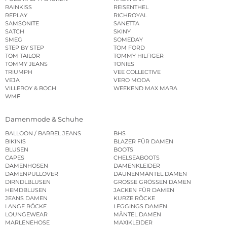
RAINKISS
REISENTHEL
REPLAY
RICHROYAL
SAMSONITE
SANETTA
SATCH
SKINY
SMEG
SOMEDAY
STEP BY STEP
TOM FORD
TOM TAILOR
TOMMY HILFIGER
TOMMY JEANS
TONIES
TRIUMPH
VEE COLLECTIVE
VEJA
VERO MODA
VILLEROY & BOCH
WEEKEND MAX MARA
WMF
Damenmode & Schuhe
BALLOON / BARREL JEANS
BHS
BIKINIS
BLAZER FÜR DAMEN
BLUSEN
BOOTS
CAPES
CHELSEABOOTS
DAMENHOSEN
DAMENKLEIDER
DAMENPULLOVER
DAUNENMÄNTEL DAMEN
DIRNDLBLUSEN
GROSSE GRÖSSEN DAMEN
HEMDBLUSEN
JACKEN FÜR DAMEN
JEANS DAMEN
KURZE RÖCKE
LANGE RÖCKE
LEGGINGS DAMEN
LOUNGEWEAR
MÄNTEL DAMEN
MARLENEHOSE
MAXIKLEIDER