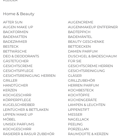
KLEIDER
Home & Beauty
AFTER SUN
AUGENCREME
AUGEN MAKE UP
AUGENMAKEUP ENTFERNER
BACKFORMEN
BADTEPPICH
BADEMATTEN
BADEMÄNTEL
BADEZIMMER
BEAUTY GESCHENKE
BESTECK
BETTDECKEN
BETTWÄSCHE
DAMEN PARFUM
DEO & DEODORANTS
DUSCHGEL & BADESCHAUM
GÄSTETÜCHER
FÜR SIE
GESICHTSCREME
GESICHTSCREME HERREN
GESICHTSPFLEGE
GESICHTSREINIGUNG
GESICHTSREINIGUNG HERREN
GLÄSER
GRILLER
GRILLZUBEHÖR
HANDTÜCHER
HERREN PARFUM
KERZEN
KOCHBESTECK
KOCHGESCHIRR
KOCHTÖPFE
KÖRPERPFLEGE
KÜCHENGERÄTE
KUGELSCHREIBER
LAMPEN & LEUCHTEN
LEINTÜCHER & BETTLAKEN
LIPPENSTIFT
LIPPEN MAKE UP
MESSER
MÖBEL
NAGELLACK
UNISEX PARFUMS
PEELING
KOCHGESCHIRR
PORZELLAN
RASIERER & RASUR ZUBEHÖR
RAUMDÜFTE & KERZEN