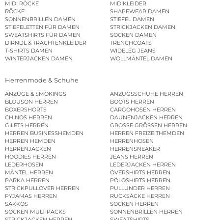
MIDI RÖCKE
MIDIKLEIDER
RÖCKE
SHAPEWEAR DAMEN
SONNENBRILLEN DAMEN
STIEFEL DAMEN
STIEFELETTEN FÜR DAMEN
STRICKJACKEN DAMEN
SWEATSHIRTS FÜR DAMEN
SOCKEN DAMEN
DIRNDL & TRACHTENKLEIDER
TRENCHCOATS
T-SHIRTS DAMEN
WIDELEG JEANS
WINTERJACKEN DAMEN
WOLLMÄNTEL DAMEN
Herrenmode & Schuhe
ANZÜGE & SMOKINGS
ANZUGSSCHUHE HERREN
BLOUSON HERREN
BOOTS HERREN
BOXERSHORTS
CARGOHOSEN HERREN
CHINOS HERREN
DAUNENJACKEN HERREN
GILETS HERREN
GROSSE GRÖSSEN HERREN
HERREN BUSINESSHEMDEN
HERREN FREIZEITHEMDEN
HERREN HEMDEN
HERRENHOSEN
HERRENJACKEN
HERRENSNEAKER
HOODIES HERREN
JEANS HERREN
LEDERHOSEN
LEDERJACKEN HERREN
MÄNTEL HERREN
OVERSHIRTS HERREN
PARKA HERREN
POLOSHIRTS HERREN
STRICKPULLOVER HERREN
PULLUNDER HERREN
PYJAMAS HERREN
RUCKSÄCKE HERREN
SAKKOS
SOCKEN HERREN
SOCKEN MULTIPACKS
SONNENBRILLEN HERREN
STRICKJACKEN HERREN
SWEATSHIRTS