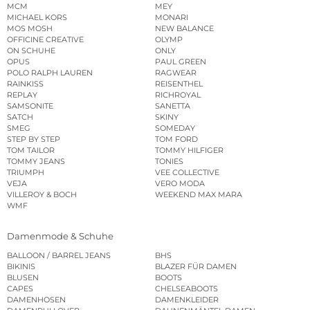
MCM
MEY
MICHAEL KORS
MONARI
MOS MOSH
NEW BALANCE
OFFICINE CREATIVE
OLYMP
ON SCHUHE
ONLY
OPUS
PAUL GREEN
POLO RALPH LAUREN
RAGWEAR
RAINKISS
REISENTHEL
REPLAY
RICHROYAL
SAMSONITE
SANETTA
SATCH
SKINY
SMEG
SOMEDAY
STEP BY STEP
TOM FORD
TOM TAILOR
TOMMY HILFIGER
TOMMY JEANS
TONIES
TRIUMPH
VEE COLLECTIVE
VEJA
VERO MODA
VILLEROY & BOCH
WEEKEND MAX MARA
WMF
Damenmode & Schuhe
BALLOON / BARREL JEANS
BHS
BIKINIS
BLAZER FÜR DAMEN
BLUSEN
BOOTS
CAPES
CHELSEABOOTS
DAMENHOSEN
DAMENKLEIDER