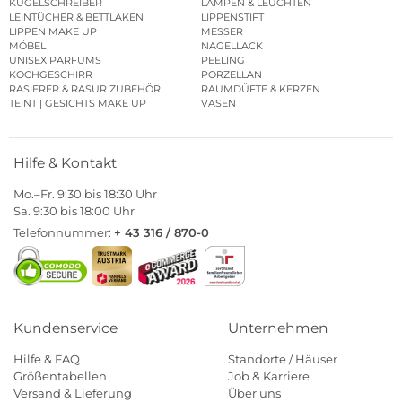
KUGELSCHREIBER
LAMPEN & LEUCHTEN
LEINTÜCHER & BETTLAKEN
LIPPENSTIFT
LIPPEN MAKE UP
MESSER
MÖBEL
NAGELLACK
UNISEX PARFUMS
PEELING
KOCHGESCHIRR
PORZELLAN
RASIERER & RASUR ZUBEHÖR
RAUMDÜFTE & KERZEN
TEINT | GESICHTS MAKE UP
VASEN
Hilfe & Kontakt
Mo.–Fr. 9:30 bis 18:30 Uhr
Sa. 9:30 bis 18:00 Uhr
Telefonnummer:
+ 43 316 / 870-0
Kundenservice
Unternehmen
Hilfe & FAQ
Standorte / Häuser
Größentabellen
Job & Karriere
Versand & Lieferung
Über uns