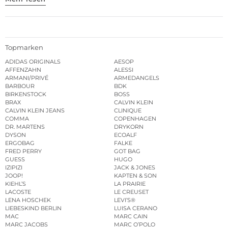
Topmarken
ADIDAS ORIGINALS
AESOP
AFFENZAHN
ALESSI
ARMANI/PRIVÉ
ARMEDANGELS
BARBOUR
BDK
BIRKENSTOCK
BOSS
BRAX
CALVIN KLEIN
CALVIN KLEIN JEANS
CLINIQUE
COMMA
COPENHAGEN
DR. MARTENS
DRYKORN
DYSON
ECOALF
ERGOBAG
FALKE
FRED PERRY
GOT BAG
GUESS
HUGO
IZIPIZI
JACK & JONES
JOOP!
KAPTEN & SON
KIEHL’S
LA PRAIRIE
LACOSTE
LE CREUSET
LENA HOSCHEK
LEVI’S®
LIEBESKIND BERLIN
LUISA CERANO
MAC
MARC CAIN
MARC JACOBS
MARC O’POLO