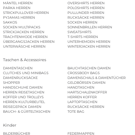
MÄNTEL HERREN
OVERSHIRTS HERREN
PARKA HERREN
POLOSHIRTS HERREN
STRICKPULLOVER HERREN
PULLUNDER HERREN
PYJAMAS HERREN
RUCKSÄCKE HERREN
SAKKOS
SOCKEN HERREN
SOCKEN MULTIPACKS
SONNENBRILLEN HERREN
STRICKJACKEN HERREN
SWEATSHIRTS
TRACHTENMODE HERREN
T-SHIRTS HERREN
ÜBERGANGSJACKEN HERREN
UNTERHEMDEN HERREN
UNTERWÄSCHE HERREN
WINTERJACKEN HERREN
Taschen & Accessoires
DAMENTASCHEN
BAUCHTASCHEN DAMEN
CLUTCHES UND MINIBAGS
CROSSBODY BAGS
DAMENRUCKSÄCKE
DAMENSCHALS & DAMENTÜCHER
SHOPPER
GELDBÖRSEN DAMEN
HANDSCHUHE DAMEN
HANDTASCHEN
HERREN REISETASCHEN
HARTSCHALENKOFFER
KOFFER UND TROLLEYS
HERREN KOFFER
HERREN KULTURBEUTEL
LAPTOPTASCHEN
REISEGEPÄCK DAMEN
RUCKSÄCKE HERREN
BAUCH- & GÜRTELTASCHEN
TOTE BAG
Kinder
BILDERBÜCHER
FEDERMAPPEN