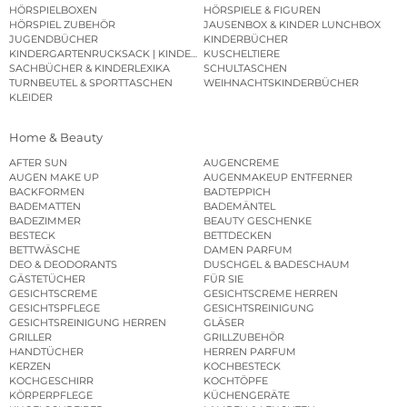
HÖRSPIELBOXEN
HÖRSPIELE & FIGUREN
HÖRSPIEL ZUBEHÖR
JAUSENBOX & KINDER LUNCHBOX
JUGENDBÜCHER
KINDERBÜCHER
KINDERGARTENRUCKSACK | KINDERGARTENBEUTEL
KUSCHELTIERE
SACHBÜCHER & KINDERLEXIKA
SCHULTASCHEN
TURNBEUTEL & SPORTTASCHEN
WEIHNACHTSKINDERBÜCHER
KLEIDER
Home & Beauty
AFTER SUN
AUGENCREME
AUGEN MAKE UP
AUGENMAKEUP ENTFERNER
BACKFORMEN
BADTEPPICH
BADEMATTEN
BADEMÄNTEL
BADEZIMMER
BEAUTY GESCHENKE
BESTECK
BETTDECKEN
BETTWÄSCHE
DAMEN PARFUM
DEO & DEODORANTS
DUSCHGEL & BADESCHAUM
GÄSTETÜCHER
FÜR SIE
GESICHTSCREME
GESICHTSCREME HERREN
GESICHTSPFLEGE
GESICHTSREINIGUNG
GESICHTSREINIGUNG HERREN
GLÄSER
GRILLER
GRILLZUBEHÖR
HANDTÜCHER
HERREN PARFUM
KERZEN
KOCHBESTECK
KOCHGESCHIRR
KOCHTÖPFE
KÖRPERPFLEGE
KÜCHENGERÄTE