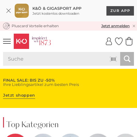
K&Ö & GIGASPORT APP
ZUR APP
Jetzt kostenlos downloaden
Pluscard Vorteile erhalten
KOSTENLOSER VERSAND* & RÜCKVERSAND
Jetzt anmelden
UNSERE APP
CLICK &
CLICK &
COLLECT
RESERVE
FINAL SALE: BIS ZU -50%
Ihre Lieblingsartikel zum besten Preis
Jetzt shoppen
Top Kategorien