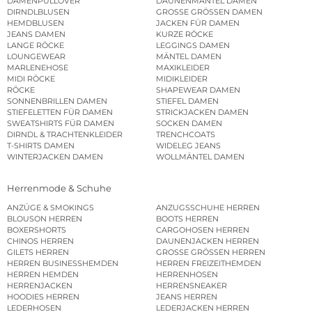
DAMENPULLOVER
DAUNENMÄNTEL DAMEN
DIRNDLBLUSEN
GROSSE GRÖSSEN DAMEN
HEMDBLUSEN
JACKEN FÜR DAMEN
JEANS DAMEN
KURZE RÖCKE
LANGE RÖCKE
LEGGINGS DAMEN
LOUNGEWEAR
MÄNTEL DAMEN
MARLENEHOSE
MAXIKLEIDER
MIDI RÖCKE
MIDIKLEIDER
RÖCKE
SHAPEWEAR DAMEN
SONNENBRILLEN DAMEN
STIEFEL DAMEN
STIEFELETTEN FÜR DAMEN
STRICKJACKEN DAMEN
SWEATSHIRTS FÜR DAMEN
SOCKEN DAMEN
DIRNDL & TRACHTENKLEIDER
TRENCHCOATS
T-SHIRTS DAMEN
WIDELEG JEANS
WINTERJACKEN DAMEN
WOLLMÄNTEL DAMEN
Herrenmode & Schuhe
ANZÜGE & SMOKINGS
ANZUGSSCHUHE HERREN
BLOUSON HERREN
BOOTS HERREN
BOXERSHORTS
CARGOHOSEN HERREN
CHINOS HERREN
DAUNENJACKEN HERREN
GILETS HERREN
GROSSE GRÖSSEN HERREN
HERREN BUSINESSHEMDEN
HERREN FREIZEITHEMDEN
HERREN HEMDEN
HERRENHOSEN
HERRENJACKEN
HERRENSNEAKER
HOODIES HERREN
JEANS HERREN
LEDERHOSEN
LEDERJACKEN HERREN