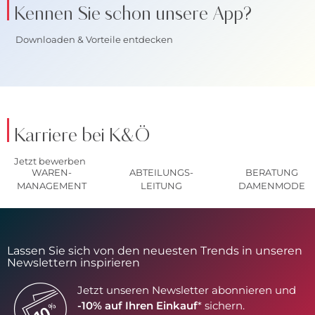
Kennen Sie schon unsere App?
Downloaden & Vorteile entdecken
Karriere bei K&Ö
Jetzt bewerben
WAREN-
ABTEILUNGS-
BERATUNG
MANAGEMENT
LEITUNG
DAMENMODE
Lassen Sie sich von den neuesten Trends in unseren
Newslettern inspirieren
Jetzt unseren Newsletter abonnieren und
-10% auf Ihren Einkauf
* sichern.