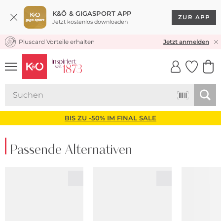
K&Ö & GIGASPORT APP
ZUR APP
Jetzt kostenlos downloaden
Pluscard Vorteile erhalten
KOSTENLOSER VERSAND* & RÜCKVERSAND
Jetzt anmelden
UNSERE APP
CLICK &
CLICK &
COLLECT
RESERVE
BIS ZU -50% IM FINAL SALE
Passende Alternativen