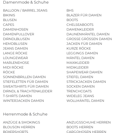
Damenmode & Schuhe
BALLOON / BARREL JEANS
BHS
BIKINIS
BLAZER FÜR DAMEN
BLUSEN
BOOTS
CAPES
CHELSEABOOTS
DAMENHOSEN
DAMENKLEIDER
DAMENPULLOVER
DAUNENMÄNTEL DAMEN
DIRNDLBLUSEN
GROSSE GRÖSSEN DAMEN
HEMDBLUSEN
JACKEN FÜR DAMEN
JEANS DAMEN
KURZE RÖCKE
LANGE RÖCKE
LEGGINGS DAMEN
LOUNGEWEAR
MÄNTEL DAMEN
MARLENEHOSE
MAXIKLEIDER
MIDI RÖCKE
MIDIKLEIDER
RÖCKE
SHAPEWEAR DAMEN
SONNENBRILLEN DAMEN
STIEFEL DAMEN
STIEFELETTEN FÜR DAMEN
STRICKJACKEN DAMEN
SWEATSHIRTS FÜR DAMEN
SOCKEN DAMEN
DIRNDL & TRACHTENKLEIDER
TRENCHCOATS
T-SHIRTS DAMEN
WIDELEG JEANS
WINTERJACKEN DAMEN
WOLLMÄNTEL DAMEN
Herrenmode & Schuhe
ANZÜGE & SMOKINGS
ANZUGSSCHUHE HERREN
BLOUSON HERREN
BOOTS HERREN
BOXERSHORTS
CARGOHOSEN HERREN