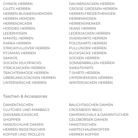
CHINOS HERREN
DAUNENJACKEN HERREN
GILETS HERREN
GROSSE GRÖSSEN HERREN
HERREN BUSINESSHEMDEN
HERREN FREIZEITHEMDEN
HERREN HEMDEN
HERRENHOSEN
HERRENJACKEN
HERRENSNEAKER
HOODIES HERREN
JEANS HERREN
LEDERHOSEN
LEDERJACKEN HERREN
MÄNTEL HERREN
OVERSHIRTS HERREN
PARKA HERREN
POLOSHIRTS HERREN
STRICKPULLOVER HERREN
PULLUNDER HERREN
PYJAMAS HERREN
RUCKSÄCKE HERREN
SAKKOS
SOCKEN HERREN
SOCKEN MULTIPACKS
SONNENBRILLEN HERREN
STRICKJACKEN HERREN
SWEATSHIRTS
TRACHTENMODE HERREN
T-SHIRTS HERREN
ÜBERGANGSJACKEN HERREN
UNTERHEMDEN HERREN
UNTERWÄSCHE HERREN
WINTERJACKEN HERREN
Taschen & Accessoires
DAMENTASCHEN
BAUCHTASCHEN DAMEN
CLUTCHES UND MINIBAGS
CROSSBODY BAGS
DAMENRUCKSÄCKE
DAMENSCHALS & DAMENTÜCHER
SHOPPER
GELDBÖRSEN DAMEN
HANDSCHUHE DAMEN
HANDTASCHEN
HERREN REISETASCHEN
HARTSCHALENKOFFER
KOFFER UND TROLLEYS
HERREN KOFFER