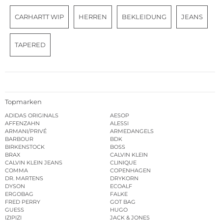
CARHARTT WIP
HERREN
BEKLEIDUNG
JEANS
TAPERED
Topmarken
ADIDAS ORIGINALS
AESOP
AFFENZAHN
ALESSI
ARMANI/PRIVÉ
ARMEDANGELS
BARBOUR
BDK
BIRKENSTOCK
BOSS
BRAX
CALVIN KLEIN
CALVIN KLEIN JEANS
CLINIQUE
COMMA
COPENHAGEN
DR. MARTENS
DRYKORN
DYSON
ECOALF
ERGOBAG
FALKE
FRED PERRY
GOT BAG
GUESS
HUGO
IZIPIZI
JACK & JONES