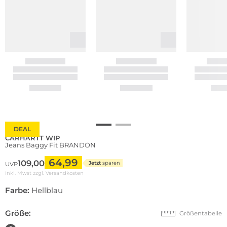
DEAL
CARHARTT WIP
Jeans Baggy Fit BRANDON
64,99
109,00
Jetzt
sparen
UVP
inkl. Mwst zzgl.
Versandkosten
Farbe:
Hellblau
Größe:
Größentabelle