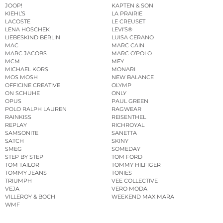
JOOP!
KAPTEN & SON
KIEHL’S
LA PRAIRIE
LACOSTE
LE CREUSET
LENA HOSCHEK
LEVI’S®
LIEBESKIND BERLIN
LUISA CERANO
MAC
MARC CAIN
MARC JACOBS
MARC O’POLO
MCM
MEY
MICHAEL KORS
MONARI
MOS MOSH
NEW BALANCE
OFFICINE CREATIVE
OLYMP
ON SCHUHE
ONLY
OPUS
PAUL GREEN
POLO RALPH LAUREN
RAGWEAR
RAINKISS
REISENTHEL
REPLAY
RICHROYAL
SAMSONITE
SANETTA
SATCH
SKINY
SMEG
SOMEDAY
STEP BY STEP
TOM FORD
TOM TAILOR
TOMMY HILFIGER
TOMMY JEANS
TONIES
TRIUMPH
VEE COLLECTIVE
VEJA
VERO MODA
VILLEROY & BOCH
WEEKEND MAX MARA
WMF