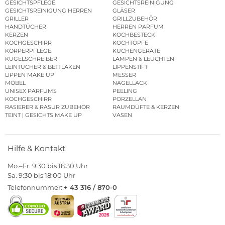
GESICHTSPFLEGE
GESICHTSREINIGUNG
GESICHTSREINIGUNG HERREN
GLÄSER
GRILLER
GRILLZUBEHÖR
HANDTÜCHER
HERREN PARFUM
KERZEN
KOCHBESTECK
KOCHGESCHIRR
KOCHTÖPFE
KÖRPERPFLEGE
KÜCHENGERÄTE
KUGELSCHREIBER
LAMPEN & LEUCHTEN
LEINTÜCHER & BETTLAKEN
LIPPENSTIFT
LIPPEN MAKE UP
MESSER
MÖBEL
NAGELLACK
UNISEX PARFUMS
PEELING
KOCHGESCHIRR
PORZELLAN
RASIERER & RASUR ZUBEHÖR
RAUMDÜFTE & KERZEN
TEINT | GESICHTS MAKE UP
VASEN
Hilfe & Kontakt
Mo.–Fr. 9:30 bis 18:30 Uhr
Sa. 9:30 bis 18:00 Uhr
Telefonnummer:
+ 43 316 / 870-0