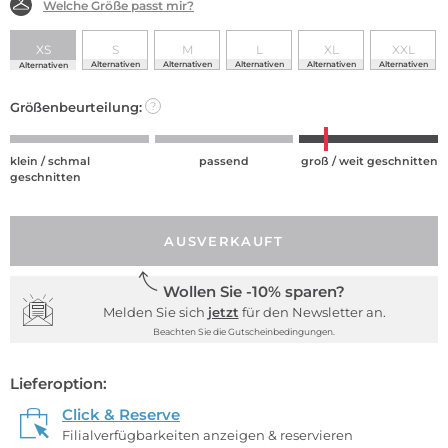
Welche Größe passt mir?
XS
S
M
L
XL
XXL
Alternativen
Alternativen
Alternativen
Alternativen
Alternativen
Alternativen
Größenbeurteilung:
?
klein / schmal
passend
groß / weit geschnitten
geschnitten
AUSVERKAUFT
Wollen Sie -10% sparen?
Melden Sie sich
jetzt
für den Newsletter an.
Beachten Sie die Gutscheinbedingungen.
Lieferoption:
Click & Reserve
Filialverfügbarkeiten anzeigen & reservieren