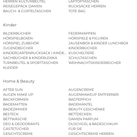
HERREN KULTURBEUTEL
LAPTOPTASCHEN
REISEGEPÄCK DAMEN
RUCKSÄCKE HERREN
BAUCH- & GÜRTELTASCHEN
TOTE BAG
Kinder
BILDERBÜCHER
FEDERMAPPEN
HÖRSPIELBOXEN
HÖRSPIELE & FIGUREN
HÖRSPIEL ZUBEHÖR
JAUSENBOX & KINDER LUNCHBOX
JUGENDBÜCHER
KINDERBÜCHER
KINDERGARTENRUCKSACK | KINDERGARTENBEUTEL
KUSCHELTIERE
SACHBÜCHER & KINDERLEXIKA
SCHULTASCHEN
TURNBEUTEL & SPORTTASCHEN
WEIHNACHTSKINDERBÜCHER
KLEIDER
Home & Beauty
AFTER SUN
AUGENCREME
AUGEN MAKE UP
AUGENMAKEUP ENTFERNER
BACKFORMEN
BADTEPPICH
BADEMATTEN
BADEMÄNTEL
BADEZIMMER
BEAUTY GESCHENKE
BESTECK
BETTDECKEN
BETTWÄSCHE
DAMEN PARFUM
DEO & DEODORANTS
DUSCHGEL & BADESCHAUM
GÄSTETÜCHER
FÜR SIE
GESICHTSCREME
GESICHTSCREME HERREN