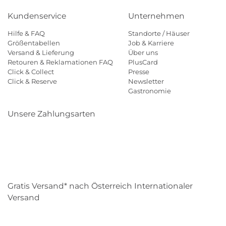
Kundenservice
Unternehmen
Hilfe & FAQ
Standorte / Häuser
Größentabellen
Job & Karriere
Versand & Lieferung
Über uns
Retouren & Reklamationen FAQ
PlusCard
Click & Collect
Presse
Click & Reserve
Newsletter
Gastronomie
Unsere Zahlungsarten
Klarna
Paypal
Mastercard
Visa
Diners
Eps
Shop
Applepay
Amazon
Gratis Versand* nach Österreich Internationaler
Versand