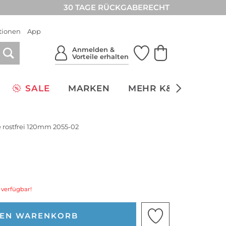
30 TAGE RÜCKGABERECHT
tionen
App
Anmelden &
Vorteile erhalten
SALE
MARKEN
MEHR K&Ö
NACH
e rostfrei 120mm 2055-02
 verfügbar!
DEN WARENKORB