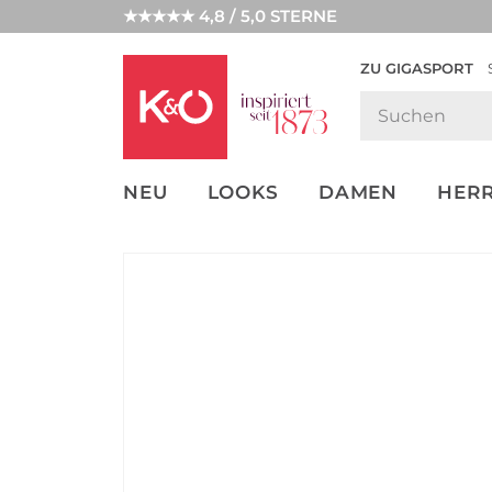
★★★★★ 4,8 / 5,0 STERNE
ZU GIGASPORT
FASHION-
UNSERE APP
CLICK &
CLICK &
TRENDS
COLLECT
RESERVE
NEU
LOOKS
DAMEN
HER