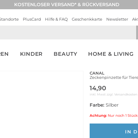
KOSTENLOSER VERSAND* & RÜCKVERSAND
Standorte
PlusCard
Hilfe & FAQ
Geschenkkarte
Newsletter
Ak
REN
KINDER
BEAUTY
HOME & LIVING
CANAL
Zeckenpinzette für Tier
14,90
inkl. Mwst zzgl.
Versandkosten
Farbe:
Silber
Achtung:
Nur noch 1 Stück
IN 