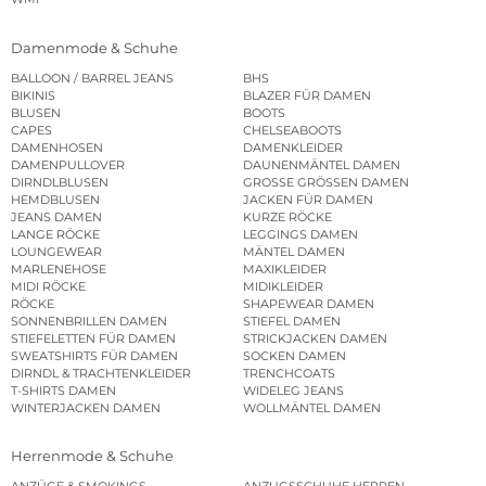
Damenmode & Schuhe
BALLOON / BARREL JEANS
BHS
BIKINIS
BLAZER FÜR DAMEN
BLUSEN
BOOTS
CAPES
CHELSEABOOTS
DAMENHOSEN
DAMENKLEIDER
DAMENPULLOVER
DAUNENMÄNTEL DAMEN
DIRNDLBLUSEN
GROSSE GRÖSSEN DAMEN
HEMDBLUSEN
JACKEN FÜR DAMEN
JEANS DAMEN
KURZE RÖCKE
LANGE RÖCKE
LEGGINGS DAMEN
LOUNGEWEAR
MÄNTEL DAMEN
MARLENEHOSE
MAXIKLEIDER
MIDI RÖCKE
MIDIKLEIDER
RÖCKE
SHAPEWEAR DAMEN
SONNENBRILLEN DAMEN
STIEFEL DAMEN
STIEFELETTEN FÜR DAMEN
STRICKJACKEN DAMEN
SWEATSHIRTS FÜR DAMEN
SOCKEN DAMEN
DIRNDL & TRACHTENKLEIDER
TRENCHCOATS
T-SHIRTS DAMEN
WIDELEG JEANS
WINTERJACKEN DAMEN
WOLLMÄNTEL DAMEN
Herrenmode & Schuhe