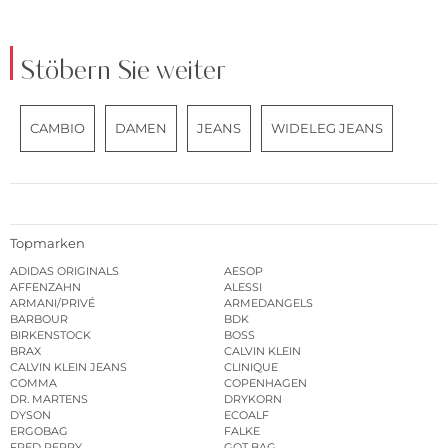
Stöbern Sie weiter
CAMBIO
DAMEN
JEANS
WIDELEG JEANS
Topmarken
ADIDAS ORIGINALS
AESOP
AFFENZAHN
ALESSI
ARMANI/PRIVÉ
ARMEDANGELS
BARBOUR
BDK
BIRKENSTOCK
BOSS
BRAX
CALVIN KLEIN
CALVIN KLEIN JEANS
CLINIQUE
COMMA
COPENHAGEN
DR. MARTENS
DRYKORN
DYSON
ECOALF
ERGOBAG
FALKE
FRED PERRY
GOT BAG