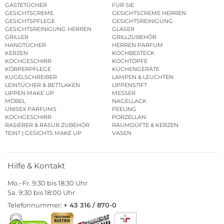
GÄSTETÜCHER
FÜR SIE
GESICHTSCREME
GESICHTSCREME HERREN
GESICHTSPFLEGE
GESICHTSREINIGUNG
GESICHTSREINIGUNG HERREN
GLÄSER
GRILLER
GRILLZUBEHÖR
HANDTÜCHER
HERREN PARFUM
KERZEN
KOCHBESTECK
KOCHGESCHIRR
KOCHTÖPFE
KÖRPERPFLEGE
KÜCHENGERÄTE
KUGELSCHREIBER
LAMPEN & LEUCHTEN
LEINTÜCHER & BETTLAKEN
LIPPENSTIFT
LIPPEN MAKE UP
MESSER
MÖBEL
NAGELLACK
UNISEX PARFUMS
PEELING
KOCHGESCHIRR
PORZELLAN
RASIERER & RASUR ZUBEHÖR
RAUMDÜFTE & KERZEN
TEINT | GESICHTS MAKE UP
VASEN
Hilfe & Kontakt
Mo.–Fr. 9:30 bis 18:30 Uhr
Sa. 9:30 bis 18:00 Uhr
Telefonnummer:
+ 43 316 / 870-0