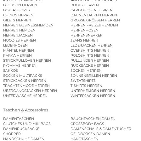
ANZÜGE & SMOKINGS
ANZUGSSCHUHE HERREN
BLOUSON HERREN
BOOTS HERREN
BOXERSHORTS
CARGOHOSEN HERREN
CHINOS HERREN
DAUNENJACKEN HERREN
GILETS HERREN
GROSSE GRÖSSEN HERREN
HERREN BUSINESSHEMDEN
HERREN FREIZEITHEMDEN
HERREN HEMDEN
HERRENHOSEN
HERRENJACKEN
HERRENSNEAKER
HOODIES HERREN
JEANS HERREN
LEDERHOSEN
LEDERJACKEN HERREN
MÄNTEL HERREN
OVERSHIRTS HERREN
PARKA HERREN
POLOSHIRTS HERREN
STRICKPULLOVER HERREN
PULLUNDER HERREN
PYJAMAS HERREN
RUCKSÄCKE HERREN
SAKKOS
SOCKEN HERREN
SOCKEN MULTIPACKS
SONNENBRILLEN HERREN
STRICKJACKEN HERREN
SWEATSHIRTS
TRACHTENMODE HERREN
T-SHIRTS HERREN
ÜBERGANGSJACKEN HERREN
UNTERHEMDEN HERREN
UNTERWÄSCHE HERREN
WINTERJACKEN HERREN
Taschen & Accessoires
DAMENTASCHEN
BAUCHTASCHEN DAMEN
CLUTCHES UND MINIBAGS
CROSSBODY BAGS
DAMENRUCKSÄCKE
DAMENSCHALS & DAMENTÜCHER
SHOPPER
GELDBÖRSEN DAMEN
HANDSCHUHE DAMEN
HANDTASCHEN