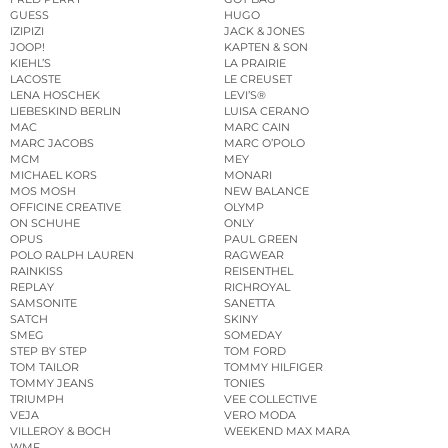
GUESS
HUGO
IZIPIZI
JACK & JONES
JOOP!
KAPTEN & SON
KIEHL’S
LA PRAIRIE
LACOSTE
LE CREUSET
LENA HOSCHEK
LEVI’S®
LIEBESKIND BERLIN
LUISA CERANO
MAC
MARC CAIN
MARC JACOBS
MARC O’POLO
MCM
MEY
MICHAEL KORS
MONARI
MOS MOSH
NEW BALANCE
OFFICINE CREATIVE
OLYMP
ON SCHUHE
ONLY
OPUS
PAUL GREEN
POLO RALPH LAUREN
RAGWEAR
RAINKISS
REISENTHEL
REPLAY
RICHROYAL
SAMSONITE
SANETTA
SATCH
SKINY
SMEG
SOMEDAY
STEP BY STEP
TOM FORD
TOM TAILOR
TOMMY HILFIGER
TOMMY JEANS
TONIES
TRIUMPH
VEE COLLECTIVE
VEJA
VERO MODA
VILLEROY & BOCH
WEEKEND MAX MARA
WMF