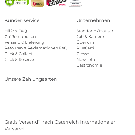
Kundenservice
Unternehmen
Hilfe & FAQ
Standorte / Häuser
Größentabellen
Job & Karriere
Versand & Lieferung
Über uns
Retouren & Reklamationen FAQ
PlusCard
Click & Collect
Presse
Click & Reserve
Newsletter
Gastronomie
Unsere Zahlungsarten
Klarna
Paypal
Mastercard
Visa
Diners
Eps
Shop
Applepay
Amazon
Gratis Versand* nach Österreich Internationaler
Versand