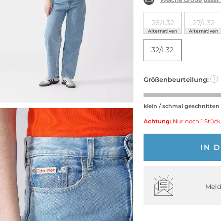
26/L32
27/L32
Alternativen
Alternativen
32/L32
Größenbeurteilung:
?
klein / schmal geschnitten
Achtung:
Nur noch 1 Stück
IN 
Meld