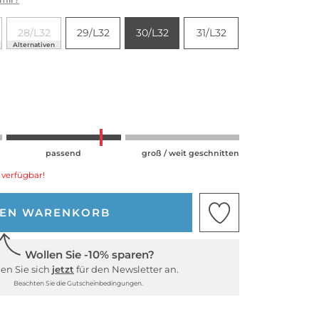
28/L32
29/L32
30/L32
31/L32
Alternativen
passend
groß / weit geschnitten
 verfügbar!
DEN WARENKORB
Wollen Sie -10% sparen?
en Sie sich
jetzt
für den Newsletter an.
Beachten Sie die Gutscheinbedingungen.