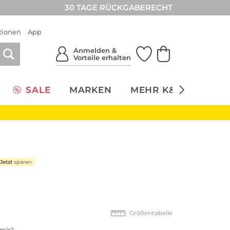
30 TAGE RÜCKGABERECHT
tionen
App
Anmelden &
Vorteile erhalten
SALE
MARKEN
MEHR K&Ö
NACH
Jetzt
sparen
Größentabelle
 mir?