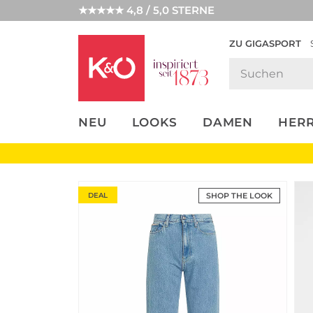
★★★★★ 4,8 / 5,0 STERNE
ZU GIGASPORT
FASHION-
UNSERE APP
CLICK &
CLICK &
TRENDS
COLLECT
RESERVE
NEU
LOOKS
DAMEN
HER
DEAL
SHOP THE LOOK