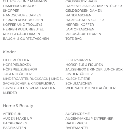
CLUTCHES UND MINIBAGS
CROSSBODY BAGS
DAMENRUCKSÄCKE
DAMENSCHALS & DAMENTÜCHER
SHOPPER
GELDBÖRSEN DAMEN
HANDSCHUHE DAMEN
HANDTASCHEN
HERREN REISETASCHEN
HARTSCHALENKOFFER
KOFFER UND TROLLEYS
HERREN KOFFER
HERREN KULTURBEUTEL
LAPTOPTASCHEN
REISEGEPÄCK DAMEN
RUCKSÄCKE HERREN
BAUCH- & GÜRTELTASCHEN
TOTE BAG
Kinder
BILDERBÜCHER
FEDERMAPPEN
HÖRSPIELBOXEN
HÖRSPIELE & FIGUREN
HÖRSPIEL ZUBEHÖR
JAUSENBOX & KINDER LUNCHBOX
JUGENDBÜCHER
KINDERBÜCHER
KINDERGARTENRUCKSACK | KINDERGARTENBEUTEL
KUSCHELTIERE
SACHBÜCHER & KINDERLEXIKA
SCHULTASCHEN
TURNBEUTEL & SPORTTASCHEN
WEIHNACHTSKINDERBÜCHER
KLEIDER
Home & Beauty
AFTER SUN
AUGENCREME
AUGEN MAKE UP
AUGENMAKEUP ENTFERNER
BACKFORMEN
BADTEPPICH
BADEMATTEN
BADEMÄNTEL