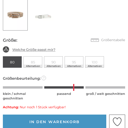
Größe:
Größentabelle
Welche Größe passt mir?
80
85
90
95
100
Alternativen
Alternativen
Alternativen
Alternativen
Größenbeurteilung:
?
klein / schmal
passend
groß / weit geschnitten
geschnitten
Achtung:
Nur noch 1 Stück verfügbar!
IN DEN WARENKORB