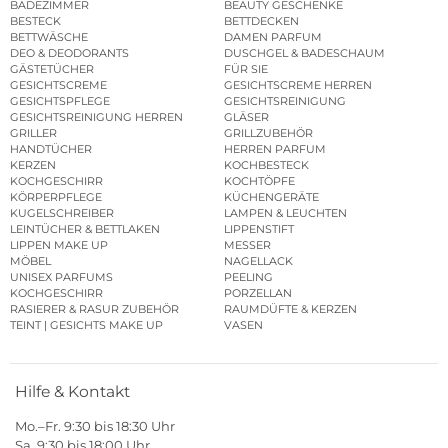
BADEZIMMER
BEAUTY GESCHENKE
BESTECK
BETTDECKEN
BETTWÄSCHE
DAMEN PARFUM
DEO & DEODORANTS
DUSCHGEL & BADESCHAUM
GÄSTETÜCHER
FÜR SIE
GESICHTSCREME
GESICHTSCREME HERREN
GESICHTSPFLEGE
GESICHTSREINIGUNG
GESICHTSREINIGUNG HERREN
GLÄSER
GRILLER
GRILLZUBEHÖR
HANDTÜCHER
HERREN PARFUM
KERZEN
KOCHBESTECK
KOCHGESCHIRR
KOCHTÖPFE
KÖRPERPFLEGE
KÜCHENGERÄTE
KUGELSCHREIBER
LAMPEN & LEUCHTEN
LEINTÜCHER & BETTLAKEN
LIPPENSTIFT
LIPPEN MAKE UP
MESSER
MÖBEL
NAGELLACK
UNISEX PARFUMS
PEELING
KOCHGESCHIRR
PORZELLAN
RASIERER & RASUR ZUBEHÖR
RAUMDÜFTE & KERZEN
TEINT | GESICHTS MAKE UP
VASEN
Hilfe & Kontakt
Mo.–Fr. 9:30 bis 18:30 Uhr
Sa. 9:30 bis 18:00 Uhr