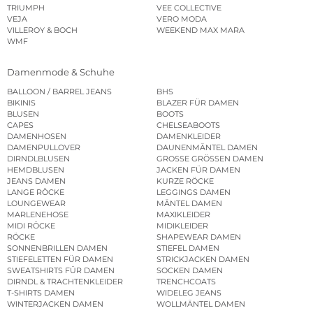
TRIUMPH
VEE COLLECTIVE
VEJA
VERO MODA
VILLEROY & BOCH
WEEKEND MAX MARA
WMF
Damenmode & Schuhe
BALLOON / BARREL JEANS
BHS
BIKINIS
BLAZER FÜR DAMEN
BLUSEN
BOOTS
CAPES
CHELSEABOOTS
DAMENHOSEN
DAMENKLEIDER
DAMENPULLOVER
DAUNENMÄNTEL DAMEN
DIRNDLBLUSEN
GROSSE GRÖSSEN DAMEN
HEMDBLUSEN
JACKEN FÜR DAMEN
JEANS DAMEN
KURZE RÖCKE
LANGE RÖCKE
LEGGINGS DAMEN
LOUNGEWEAR
MÄNTEL DAMEN
MARLENEHOSE
MAXIKLEIDER
MIDI RÖCKE
MIDIKLEIDER
RÖCKE
SHAPEWEAR DAMEN
SONNENBRILLEN DAMEN
STIEFEL DAMEN
STIEFELETTEN FÜR DAMEN
STRICKJACKEN DAMEN
SWEATSHIRTS FÜR DAMEN
SOCKEN DAMEN
DIRNDL & TRACHTENKLEIDER
TRENCHCOATS
T-SHIRTS DAMEN
WIDELEG JEANS
WINTERJACKEN DAMEN
WOLLMÄNTEL DAMEN