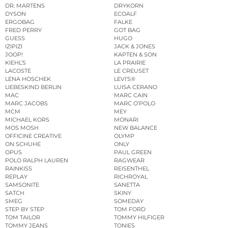
DR. MARTENS
DRYKORN
DYSON
ECOALF
ERGOBAG
FALKE
FRED PERRY
GOT BAG
GUESS
HUGO
IZIPIZI
JACK & JONES
JOOP!
KAPTEN & SON
KIEHL’S
LA PRAIRIE
LACOSTE
LE CREUSET
LENA HOSCHEK
LEVI’S®
LIEBESKIND BERLIN
LUISA CERANO
MAC
MARC CAIN
MARC JACOBS
MARC O’POLO
MCM
MEY
MICHAEL KORS
MONARI
MOS MOSH
NEW BALANCE
OFFICINE CREATIVE
OLYMP
ON SCHUHE
ONLY
OPUS
PAUL GREEN
POLO RALPH LAUREN
RAGWEAR
RAINKISS
REISENTHEL
REPLAY
RICHROYAL
SAMSONITE
SANETTA
SATCH
SKINY
SMEG
SOMEDAY
STEP BY STEP
TOM FORD
TOM TAILOR
TOMMY HILFIGER
TOMMY JEANS
TONIES