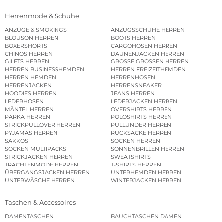
Herrenmode & Schuhe
ANZÜGE & SMOKINGS
ANZUGSSCHUHE HERREN
BLOUSON HERREN
BOOTS HERREN
BOXERSHORTS
CARGOHOSEN HERREN
CHINOS HERREN
DAUNENJACKEN HERREN
GILETS HERREN
GROSSE GRÖSSEN HERREN
HERREN BUSINESSHEMDEN
HERREN FREIZEITHEMDEN
HERREN HEMDEN
HERRENHOSEN
HERRENJACKEN
HERRENSNEAKER
HOODIES HERREN
JEANS HERREN
LEDERHOSEN
LEDERJACKEN HERREN
MÄNTEL HERREN
OVERSHIRTS HERREN
PARKA HERREN
POLOSHIRTS HERREN
STRICKPULLOVER HERREN
PULLUNDER HERREN
PYJAMAS HERREN
RUCKSÄCKE HERREN
SAKKOS
SOCKEN HERREN
SOCKEN MULTIPACKS
SONNENBRILLEN HERREN
STRICKJACKEN HERREN
SWEATSHIRTS
TRACHTENMODE HERREN
T-SHIRTS HERREN
ÜBERGANGSJACKEN HERREN
UNTERHEMDEN HERREN
UNTERWÄSCHE HERREN
WINTERJACKEN HERREN
Taschen & Accessoires
DAMENTASCHEN
BAUCHTASCHEN DAMEN