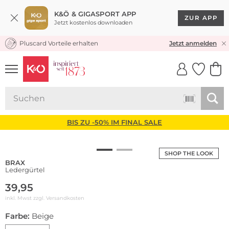
K&Ö & GIGASPORT APP
ZUR APP
Jetzt kostenlos downloaden
Pluscard Vorteile erhalten
KOSTENLOSER VERSAND* & RÜCKVERSAND
Jetzt anmelden
UNSERE APP
CLICK &
CLICK &
COLLECT
RESERVE
BIS ZU -50% IM FINAL SALE
SHOP THE LOOK
BRAX
Ledergürtel
39,95
inkl. Mwst zzgl.
Versandkosten
Farbe:
Beige