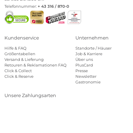
Telefonnummer:
+ 43 316 / 870-0
Kundenservice
Unternehmen
Hilfe & FAQ
Standorte / Häuser
Größentabellen
Job & Karriere
Versand & Lieferung
Über uns
Retouren & Reklamationen FAQ
PlusCard
Click & Collect
Presse
Click & Reserve
Newsletter
Gastronomie
Unsere Zahlungsarten
Klarna
Paypal
Mastercard
Visa
Diners
Eps
Shop
Applepay
Amazon