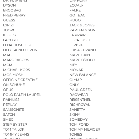
DR. MARTENS
DRYKORN
DYSON
ECOALF
ERGOBAG
FALKE
FRED PERRY
GOT BAG
GUESS
HUGO
IZIPIZI
JACK & JONES
JOOP!
KAPTEN & SON
KIEHL’S
LA PRAIRIE
LACOSTE
LE CREUSET
LENA HOSCHEK
LEVI’S®
LIEBESKIND BERLIN
LUISA CERANO
MAC
MARC CAIN
MARC JACOBS
MARC O’POLO
MCM
MEY
MICHAEL KORS
MONARI
MOS MOSH
NEW BALANCE
OFFICINE CREATIVE
OLYMP
ON SCHUHE
ONLY
OPUS
PAUL GREEN
POLO RALPH LAUREN
RAGWEAR
RAINKISS
REISENTHEL
REPLAY
RICHROYAL
SAMSONITE
SANETTA
SATCH
SKINY
SMEG
SOMEDAY
STEP BY STEP
TOM FORD
TOM TAILOR
TOMMY HILFIGER
TOMMY JEANS
TONIES