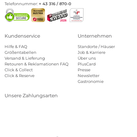
Telefonnummer:
+ 43 316 / 870-0
Kundenservice
Unternehmen
Hilfe & FAQ
Standorte / Häuser
Größentabellen
Job & Karriere
Versand & Lieferung
Über uns
Retouren & Reklamationen FAQ
PlusCard
Click & Collect
Presse
Click & Reserve
Newsletter
Gastronomie
Unsere Zahlungsarten
Klarna
Paypal
Mastercard
Visa
Diners
Eps
Shop
Applepay
Amazon