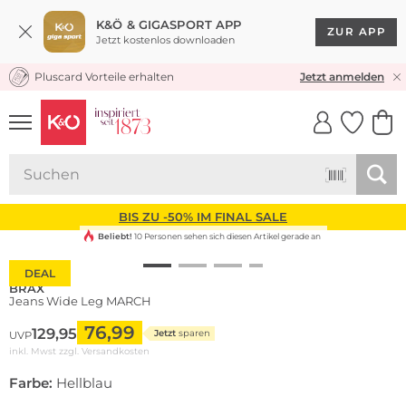
K&Ö & GIGASPORT APP
ZUR APP
Jetzt kostenlos downloaden
Pluscard Vorteile erhalten
KOSTENLOSER VERSAND* & RÜCKVERSAND
Jetzt anmelden
UNSERE APP
CLICK &
CLICK &
COLLECT
RESERVE
BIS ZU -50% IM FINAL SALE
Beliebt!
10 Personen sehen sich diesen Artikel gerade an
DEAL
BRAX
Jeans Wide Leg MARCH
76,99
129,95
Jetzt
sparen
UVP
inkl. Mwst zzgl.
Versandkosten
Farbe:
Hellblau