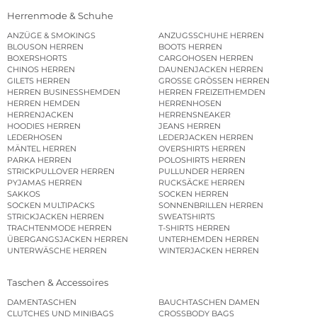
Herrenmode & Schuhe
ANZÜGE & SMOKINGS
ANZUGSSCHUHE HERREN
BLOUSON HERREN
BOOTS HERREN
BOXERSHORTS
CARGOHOSEN HERREN
CHINOS HERREN
DAUNENJACKEN HERREN
GILETS HERREN
GROSSE GRÖSSEN HERREN
HERREN BUSINESSHEMDEN
HERREN FREIZEITHEMDEN
HERREN HEMDEN
HERRENHOSEN
HERRENJACKEN
HERRENSNEAKER
HOODIES HERREN
JEANS HERREN
LEDERHOSEN
LEDERJACKEN HERREN
MÄNTEL HERREN
OVERSHIRTS HERREN
PARKA HERREN
POLOSHIRTS HERREN
STRICKPULLOVER HERREN
PULLUNDER HERREN
PYJAMAS HERREN
RUCKSÄCKE HERREN
SAKKOS
SOCKEN HERREN
SOCKEN MULTIPACKS
SONNENBRILLEN HERREN
STRICKJACKEN HERREN
SWEATSHIRTS
TRACHTENMODE HERREN
T-SHIRTS HERREN
ÜBERGANGSJACKEN HERREN
UNTERHEMDEN HERREN
UNTERWÄSCHE HERREN
WINTERJACKEN HERREN
Taschen & Accessoires
DAMENTASCHEN
BAUCHTASCHEN DAMEN
CLUTCHES UND MINIBAGS
CROSSBODY BAGS