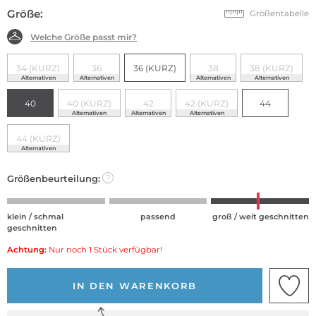
Größe:
Größentabelle
Welche Größe passt mir?
34 (KURZ)
36
36 (KURZ)
38
38 (KURZ)
Alternativen
Alternativen
Alternativen
Alternativen
40
40 (KURZ)
42
42 (KURZ)
44
Alternativen
Alternativen
Alternativen
44 (KURZ)
Alternativen
Größenbeurteilung:
?
klein / schmal
passend
groß / weit geschnitten
geschnitten
Achtung:
Nur noch 1 Stück verfügbar!
IN DEN WARENKORB