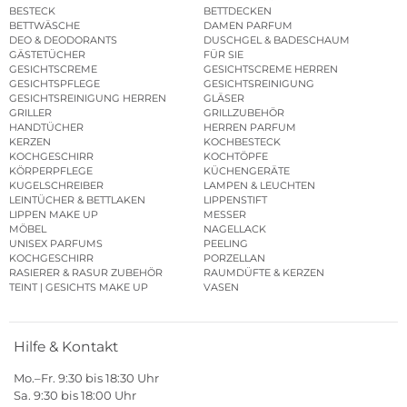
BESTECK
BETTDECKEN
BETTWÄSCHE
DAMEN PARFUM
DEO & DEODORANTS
DUSCHGEL & BADESCHAUM
GÄSTETÜCHER
FÜR SIE
GESICHTSCREME
GESICHTSCREME HERREN
GESICHTSPFLEGE
GESICHTSREINIGUNG
GESICHTSREINIGUNG HERREN
GLÄSER
GRILLER
GRILLZUBEHÖR
HANDTÜCHER
HERREN PARFUM
KERZEN
KOCHBESTECK
KOCHGESCHIRR
KOCHTÖPFE
KÖRPERPFLEGE
KÜCHENGERÄTE
KUGELSCHREIBER
LAMPEN & LEUCHTEN
LEINTÜCHER & BETTLAKEN
LIPPENSTIFT
LIPPEN MAKE UP
MESSER
MÖBEL
NAGELLACK
UNISEX PARFUMS
PEELING
KOCHGESCHIRR
PORZELLAN
RASIERER & RASUR ZUBEHÖR
RAUMDÜFTE & KERZEN
TEINT | GESICHTS MAKE UP
VASEN
Hilfe & Kontakt
Mo.–Fr. 9:30 bis 18:30 Uhr
Sa. 9:30 bis 18:00 Uhr