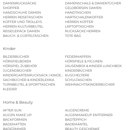
DAMENRUCKSÄCKE
DAMENSCHALS & DAMENTÜCHER
SHOPPER
GELDBÖRSEN DAMEN
HANDSCHUHE DAMEN
HANDTASCHEN
HERREN REISETASCHEN
HARTSCHALENKOFFER
KOFFER UND TROLLEYS
HERREN KOFFER
HERREN KULTURBEUTEL
LAPTOPTASCHEN
REISEGEPÄCK DAMEN
RUCKSÄCKE HERREN
BAUCH- & GÜRTELTASCHEN
TOTE BAG
Kinder
BILDERBÜCHER
FEDERMAPPEN
HÖRSPIELBOXEN
HÖRSPIELE & FIGUREN
HÖRSPIEL ZUBEHÖR
JAUSENBOX & KINDER LUNCHBOX
JUGENDBÜCHER
KINDERBÜCHER
KINDERGARTENRUCKSACK | KINDERGARTENBEUTEL
KUSCHELTIERE
SACHBÜCHER & KINDERLEXIKA
SCHULTASCHEN
TURNBEUTEL & SPORTTASCHEN
WEIHNACHTSKINDERBÜCHER
KLEIDER
Home & Beauty
AFTER SUN
AUGENCREME
AUGEN MAKE UP
AUGENMAKEUP ENTFERNER
BACKFORMEN
BADTEPPICH
BADEMATTEN
BADEMÄNTEL
BADEZIMMER
BEAUTY GESCHENKE