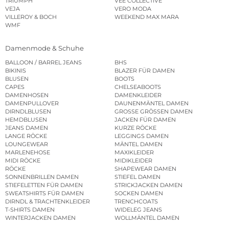
TRIUMPH
VEE COLLECTIVE
VEJA
VERO MODA
VILLEROY & BOCH
WEEKEND MAX MARA
WMF
Damenmode & Schuhe
BALLOON / BARREL JEANS
BHS
BIKINIS
BLAZER FÜR DAMEN
BLUSEN
BOOTS
CAPES
CHELSEABOOTS
DAMENHOSEN
DAMENKLEIDER
DAMENPULLOVER
DAUNENMÄNTEL DAMEN
DIRNDLBLUSEN
GROSSE GRÖSSEN DAMEN
HEMDBLUSEN
JACKEN FÜR DAMEN
JEANS DAMEN
KURZE RÖCKE
LANGE RÖCKE
LEGGINGS DAMEN
LOUNGEWEAR
MÄNTEL DAMEN
MARLENEHOSE
MAXIKLEIDER
MIDI RÖCKE
MIDIKLEIDER
RÖCKE
SHAPEWEAR DAMEN
SONNENBRILLEN DAMEN
STIEFEL DAMEN
STIEFELETTEN FÜR DAMEN
STRICKJACKEN DAMEN
SWEATSHIRTS FÜR DAMEN
SOCKEN DAMEN
DIRNDL & TRACHTENKLEIDER
TRENCHCOATS
T-SHIRTS DAMEN
WIDELEG JEANS
WINTERJACKEN DAMEN
WOLLMÄNTEL DAMEN