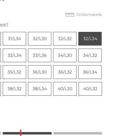
Größentabelle
 mir?
31/L34
32/L30
32/L32
32/L34
33/L34
33/L36
34/L30
34/L32
35/L32
36/L30
36/L32
36/L34
38/L32
38/L34
40/L30
40/L32