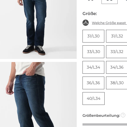
Größe:
Welche Größe passt
31/L30
31/L32
33/L30
33/L32
34/L34
34/L36
36/L36
38/L30
40/L34
Größenbeurteilung:
?