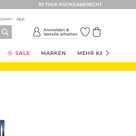
30 TAGE RÜCKGABERECHT
tionen
App
Anmelden &
Vorteile erhalten
SALE
MARKEN
MEHR K&Ö
NACH