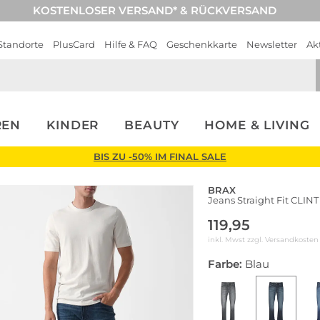
KOSTENLOSER VERSAND* & RÜCKVERSAND
Standorte
PlusCard
Hilfe & FAQ
Geschenkkarte
Newsletter
Ak
REN
KINDER
BEAUTY
HOME & LIVING
BIS ZU -50% IM FINAL SALE
BRAX
Jeans Straight Fit CLINT
119,95
inkl. Mwst zzgl.
Versandkosten
Farbe:
Blau