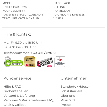
MÖBEL
NAGELLACK
UNISEX PARFUMS
PEELING
KOCHGESCHIRR
PORZELLAN
RASIERER & RASUR ZUBEHÖR
RAUMDÜFTE & KERZEN
TEINT | GESICHTS MAKE UP
VASEN
Hilfe & Kontakt
Mo.–Fr. 9:30 bis 18:30 Uhr
Sa. 9:30 bis 18:00 Uhr
Telefonnummer:
+ 43 316 / 870-0
Kundenservice
Unternehmen
Hilfe & FAQ
Standorte / Häuser
Größentabellen
Job & Karriere
Versand & Lieferung
Über uns
Retouren & Reklamationen FAQ
PlusCard
Click & Collect
Presse