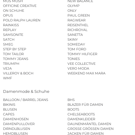
MOS MOSH
NEW BALANCE
OFFICINE CREATIVE
OLYMP
ON SCHUHE
ONLY
OPUS
PAUL GREEN
POLO RALPH LAUREN
RAGWEAR
RAINKISS
REISENTHEL
REPLAY
RICHROYAL
SAMSONITE
SANETTA
SATCH
SKINY
SMEG
SOMEDAY
STEP BY STEP
TOM FORD
TOM TAILOR
TOMMY HILFIGER
TOMMY JEANS
TONIES
TRIUMPH
VEE COLLECTIVE
VEJA
VERO MODA
VILLEROY & BOCH
WEEKEND MAX MARA
WMF
Damenmode & Schuhe
BALLOON / BARREL JEANS
BHS
BIKINIS
BLAZER FÜR DAMEN
BLUSEN
BOOTS
CAPES
CHELSEABOOTS
DAMENHOSEN
DAMENKLEIDER
DAMENPULLOVER
DAUNENMÄNTEL DAMEN
DIRNDLBLUSEN
GROSSE GRÖSSEN DAMEN
HEMDBLUSEN
JACKEN FÜR DAMEN