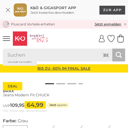
K&Ö & GIGASPORT APP
ZUR APP
Jetzt kostenlos downloaden
Pluscard Vorteile erhalten
KOSTENLOSER VERSAND* & RÜCKVERSAND
Jetzt anmelden
UNSERE APP
CLICK &
CLICK &
COLLECT
RESERVE
Große Größen
BIS ZU -50% IM FINAL SALE
DEAL
BRAX
Jeans Modern Fit CHUCK
64,99
109,95
Jetzt
sparen
UVP
inkl. Mwst zzgl.
Versandkosten
Farbe:
Grau