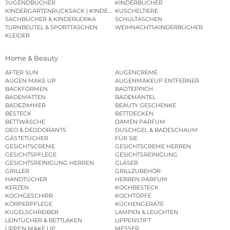
JUGENDBÜCHER
KINDERBÜCHER
KINDERGARTENRUCKSACK | KINDERGARTENBEUTEL
KUSCHELTIERE
SACHBÜCHER & KINDERLEXIKA
SCHULTASCHEN
TURNBEUTEL & SPORTTASCHEN
WEIHNACHTSKINDERBÜCHER
KLEIDER
Home & Beauty
AFTER SUN
AUGENCREME
AUGEN MAKE UP
AUGENMAKEUP ENTFERNER
BACKFORMEN
BADTEPPICH
BADEMATTEN
BADEMÄNTEL
BADEZIMMER
BEAUTY GESCHENKE
BESTECK
BETTDECKEN
BETTWÄSCHE
DAMEN PARFUM
DEO & DEODORANTS
DUSCHGEL & BADESCHAUM
GÄSTETÜCHER
FÜR SIE
GESICHTSCREME
GESICHTSCREME HERREN
GESICHTSPFLEGE
GESICHTSREINIGUNG
GESICHTSREINIGUNG HERREN
GLÄSER
GRILLER
GRILLZUBEHÖR
HANDTÜCHER
HERREN PARFUM
KERZEN
KOCHBESTECK
KOCHGESCHIRR
KOCHTÖPFE
KÖRPERPFLEGE
KÜCHENGERÄTE
KUGELSCHREIBER
LAMPEN & LEUCHTEN
LEINTÜCHER & BETTLAKEN
LIPPENSTIFT
LIPPEN MAKE UP
MESSER