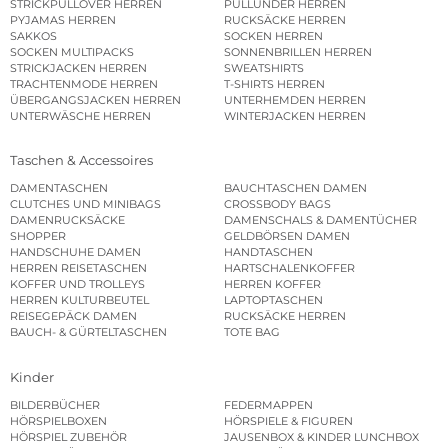
STRICKPULLOVER HERREN
PULLUNDER HERREN
PYJAMAS HERREN
RUCKSÄCKE HERREN
SAKKOS
SOCKEN HERREN
SOCKEN MULTIPACKS
SONNENBRILLEN HERREN
STRICKJACKEN HERREN
SWEATSHIRTS
TRACHTENMODE HERREN
T-SHIRTS HERREN
ÜBERGANGSJACKEN HERREN
UNTERHEMDEN HERREN
UNTERWÄSCHE HERREN
WINTERJACKEN HERREN
Taschen & Accessoires
DAMENTASCHEN
BAUCHTASCHEN DAMEN
CLUTCHES UND MINIBAGS
CROSSBODY BAGS
DAMENRUCKSÄCKE
DAMENSCHALS & DAMENTÜCHER
SHOPPER
GELDBÖRSEN DAMEN
HANDSCHUHE DAMEN
HANDTASCHEN
HERREN REISETASCHEN
HARTSCHALENKOFFER
KOFFER UND TROLLEYS
HERREN KOFFER
HERREN KULTURBEUTEL
LAPTOPTASCHEN
REISEGEPÄCK DAMEN
RUCKSÄCKE HERREN
BAUCH- & GÜRTELTASCHEN
TOTE BAG
Kinder
BILDERBÜCHER
FEDERMAPPEN
HÖRSPIELBOXEN
HÖRSPIELE & FIGUREN
HÖRSPIEL ZUBEHÖR
JAUSENBOX & KINDER LUNCHBOX