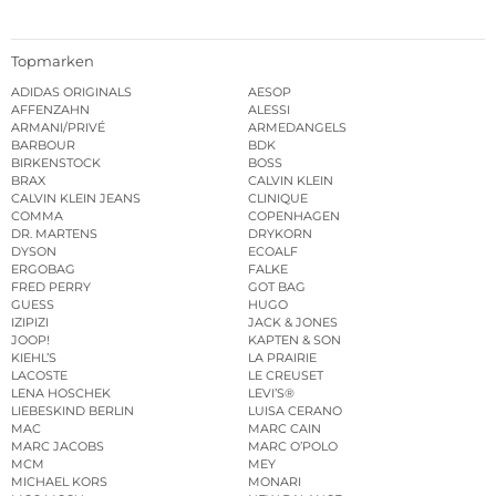
Topmarken
ADIDAS ORIGINALS
AESOP
AFFENZAHN
ALESSI
ARMANI/PRIVÉ
ARMEDANGELS
BARBOUR
BDK
BIRKENSTOCK
BOSS
BRAX
CALVIN KLEIN
CALVIN KLEIN JEANS
CLINIQUE
COMMA
COPENHAGEN
DR. MARTENS
DRYKORN
DYSON
ECOALF
ERGOBAG
FALKE
FRED PERRY
GOT BAG
GUESS
HUGO
IZIPIZI
JACK & JONES
JOOP!
KAPTEN & SON
KIEHL’S
LA PRAIRIE
LACOSTE
LE CREUSET
LENA HOSCHEK
LEVI’S®
LIEBESKIND BERLIN
LUISA CERANO
MAC
MARC CAIN
MARC JACOBS
MARC O’POLO
MCM
MEY
MICHAEL KORS
MONARI