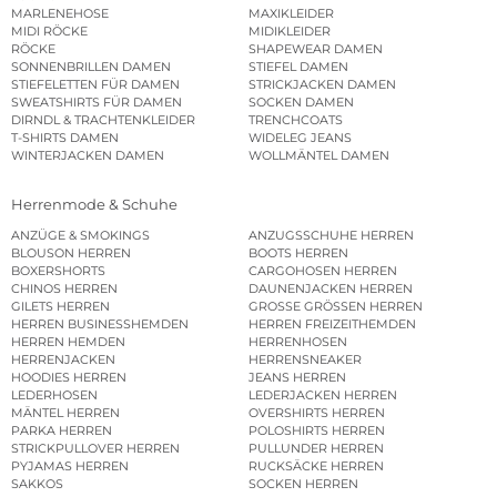
MARLENEHOSE
MAXIKLEIDER
MIDI RÖCKE
MIDIKLEIDER
RÖCKE
SHAPEWEAR DAMEN
SONNENBRILLEN DAMEN
STIEFEL DAMEN
STIEFELETTEN FÜR DAMEN
STRICKJACKEN DAMEN
SWEATSHIRTS FÜR DAMEN
SOCKEN DAMEN
DIRNDL & TRACHTENKLEIDER
TRENCHCOATS
T-SHIRTS DAMEN
WIDELEG JEANS
WINTERJACKEN DAMEN
WOLLMÄNTEL DAMEN
Herrenmode & Schuhe
ANZÜGE & SMOKINGS
ANZUGSSCHUHE HERREN
BLOUSON HERREN
BOOTS HERREN
BOXERSHORTS
CARGOHOSEN HERREN
CHINOS HERREN
DAUNENJACKEN HERREN
GILETS HERREN
GROSSE GRÖSSEN HERREN
HERREN BUSINESSHEMDEN
HERREN FREIZEITHEMDEN
HERREN HEMDEN
HERRENHOSEN
HERRENJACKEN
HERRENSNEAKER
HOODIES HERREN
JEANS HERREN
LEDERHOSEN
LEDERJACKEN HERREN
MÄNTEL HERREN
OVERSHIRTS HERREN
PARKA HERREN
POLOSHIRTS HERREN
STRICKPULLOVER HERREN
PULLUNDER HERREN
PYJAMAS HERREN
RUCKSÄCKE HERREN
SAKKOS
SOCKEN HERREN