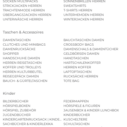
SOCKEN MULTIPACKS
SONNENBRILLEN HERREN
STRICKJACKEN HERREN
SWEATSHIRTS
TRACHTENMODE HERREN
T-SHIRTS HERREN
ÜBERGANGSJACKEN HERREN
UNTERHEMDEN HERREN
UNTERWÄSCHE HERREN
WINTERJACKEN HERREN
Taschen & Accessoires
DAMENTASCHEN
BAUCHTASCHEN DAMEN
CLUTCHES UND MINIBAGS
CROSSBODY BAGS
DAMENRUCKSÄCKE
DAMENSCHALS & DAMENTÜCHER
SHOPPER
GELDBÖRSEN DAMEN
HANDSCHUHE DAMEN
HANDTASCHEN
HERREN REISETASCHEN
HARTSCHALENKOFFER
KOFFER UND TROLLEYS
HERREN KOFFER
HERREN KULTURBEUTEL
LAPTOPTASCHEN
REISEGEPÄCK DAMEN
RUCKSÄCKE HERREN
BAUCH- & GÜRTELTASCHEN
TOTE BAG
Kinder
BILDERBÜCHER
FEDERMAPPEN
HÖRSPIELBOXEN
HÖRSPIELE & FIGUREN
HÖRSPIEL ZUBEHÖR
JAUSENBOX & KINDER LUNCHBOX
JUGENDBÜCHER
KINDERBÜCHER
KINDERGARTENRUCKSACK | KINDERGARTENBEUTEL
KUSCHELTIERE
SACHBÜCHER & KINDERLEXIKA
SCHULTASCHEN