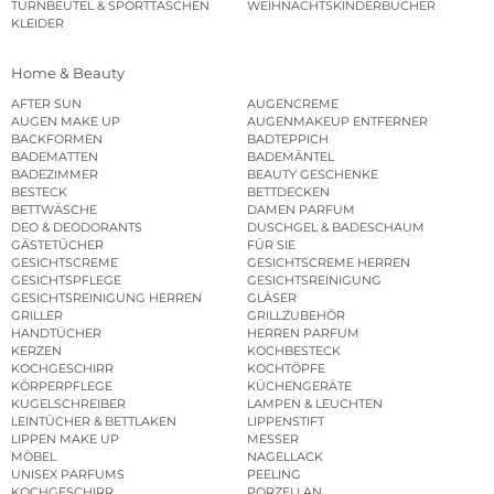
TURNBEUTEL & SPORTTASCHEN
WEIHNACHTSKINDERBÜCHER
KLEIDER
Home & Beauty
AFTER SUN
AUGENCREME
AUGEN MAKE UP
AUGENMAKEUP ENTFERNER
BACKFORMEN
BADTEPPICH
BADEMATTEN
BADEMÄNTEL
BADEZIMMER
BEAUTY GESCHENKE
BESTECK
BETTDECKEN
BETTWÄSCHE
DAMEN PARFUM
DEO & DEODORANTS
DUSCHGEL & BADESCHAUM
GÄSTETÜCHER
FÜR SIE
GESICHTSCREME
GESICHTSCREME HERREN
GESICHTSPFLEGE
GESICHTSREINIGUNG
GESICHTSREINIGUNG HERREN
GLÄSER
GRILLER
GRILLZUBEHÖR
HANDTÜCHER
HERREN PARFUM
KERZEN
KOCHBESTECK
KOCHGESCHIRR
KOCHTÖPFE
KÖRPERPFLEGE
KÜCHENGERÄTE
KUGELSCHREIBER
LAMPEN & LEUCHTEN
LEINTÜCHER & BETTLAKEN
LIPPENSTIFT
LIPPEN MAKE UP
MESSER
MÖBEL
NAGELLACK
UNISEX PARFUMS
PEELING
KOCHGESCHIRR
PORZELLAN