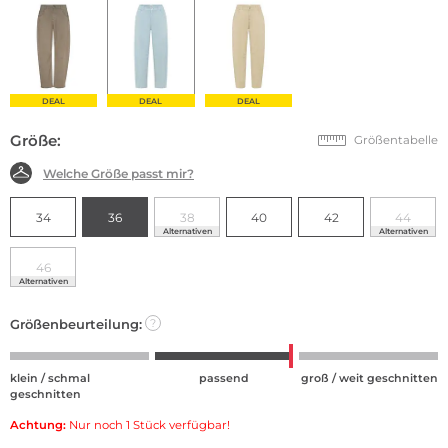
DEAL
DEAL
DEAL
Größe:
Größentabelle
Welche Größe passt mir?
34
36
38
40
42
44
Alternativen
Alternativen
46
Alternativen
Größenbeurteilung:
?
klein / schmal
passend
groß / weit geschnitten
geschnitten
Achtung:
Nur noch 1 Stück verfügbar!