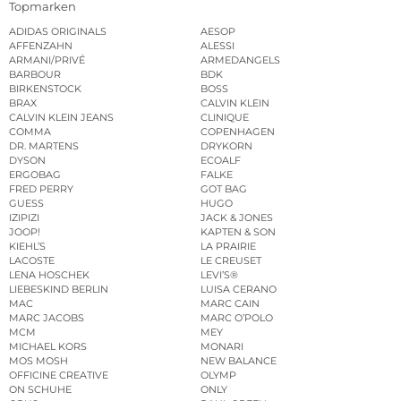
Topmarken
ADIDAS ORIGINALS
AESOP
AFFENZAHN
ALESSI
ARMANI/PRIVÉ
ARMEDANGELS
BARBOUR
BDK
BIRKENSTOCK
BOSS
BRAX
CALVIN KLEIN
CALVIN KLEIN JEANS
CLINIQUE
COMMA
COPENHAGEN
DR. MARTENS
DRYKORN
DYSON
ECOALF
ERGOBAG
FALKE
FRED PERRY
GOT BAG
GUESS
HUGO
IZIPIZI
JACK & JONES
JOOP!
KAPTEN & SON
KIEHL’S
LA PRAIRIE
LACOSTE
LE CREUSET
LENA HOSCHEK
LEVI’S®
LIEBESKIND BERLIN
LUISA CERANO
MAC
MARC CAIN
MARC JACOBS
MARC O’POLO
MCM
MEY
MICHAEL KORS
MONARI
MOS MOSH
NEW BALANCE
OFFICINE CREATIVE
OLYMP
ON SCHUHE
ONLY