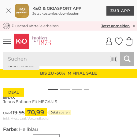
K&Ö & GIGASPORT APP
ZUR APP
Jetzt kostenlos downloaden
Pluscard Vorteile erhalten
KOSTENLOSER VERSAND* & RÜCKVERSAND
Jetzt anmelden
UNSERE APP
CLICK &
CLICK &
COLLECT
RESERVE
Große Größen
BIS ZU -50% IM FINAL SALE
DEAL
BRAX
Jeans Balloon Fit MEGAN S
70,99
119,95
Jetzt
sparen
UVP
inkl. Mwst zzgl.
Versandkosten
Farbe:
Hellblau