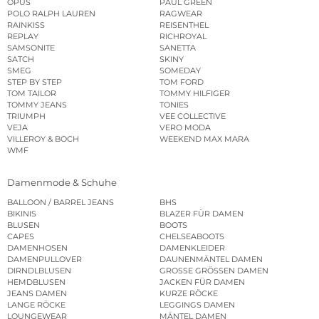
OPUS
PAUL GREEN
POLO RALPH LAUREN
RAGWEAR
RAINKISS
REISENTHEL
REPLAY
RICHROYAL
SAMSONITE
SANETTA
SATCH
SKINY
SMEG
SOMEDAY
STEP BY STEP
TOM FORD
TOM TAILOR
TOMMY HILFIGER
TOMMY JEANS
TONIES
TRIUMPH
VEE COLLECTIVE
VEJA
VERO MODA
VILLEROY & BOCH
WEEKEND MAX MARA
WMF
Damenmode & Schuhe
BALLOON / BARREL JEANS
BHS
BIKINIS
BLAZER FÜR DAMEN
BLUSEN
BOOTS
CAPES
CHELSEABOOTS
DAMENHOSEN
DAMENKLEIDER
DAMENPULLOVER
DAUNENMÄNTEL DAMEN
DIRNDLBLUSEN
GROSSE GRÖSSEN DAMEN
HEMDBLUSEN
JACKEN FÜR DAMEN
JEANS DAMEN
KURZE RÖCKE
LANGE RÖCKE
LEGGINGS DAMEN
LOUNGEWEAR
MÄNTEL DAMEN