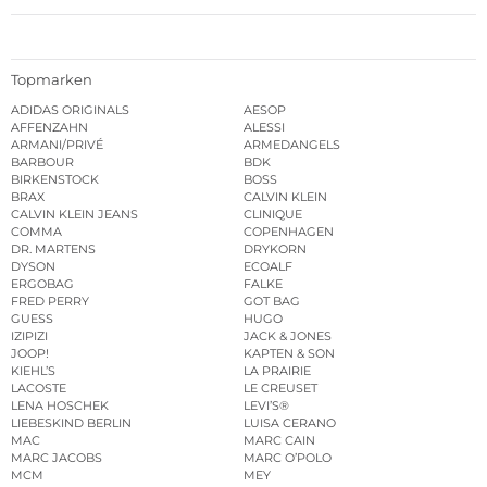
Topmarken
ADIDAS ORIGINALS
AESOP
AFFENZAHN
ALESSI
ARMANI/PRIVÉ
ARMEDANGELS
BARBOUR
BDK
BIRKENSTOCK
BOSS
BRAX
CALVIN KLEIN
CALVIN KLEIN JEANS
CLINIQUE
COMMA
COPENHAGEN
DR. MARTENS
DRYKORN
DYSON
ECOALF
ERGOBAG
FALKE
FRED PERRY
GOT BAG
GUESS
HUGO
IZIPIZI
JACK & JONES
JOOP!
KAPTEN & SON
KIEHL’S
LA PRAIRIE
LACOSTE
LE CREUSET
LENA HOSCHEK
LEVI’S®
LIEBESKIND BERLIN
LUISA CERANO
MAC
MARC CAIN
MARC JACOBS
MARC O’POLO
MCM
MEY