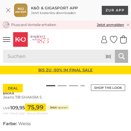
K&Ö & GIGASPORT APP
ZUR APP
Jetzt kostenlos downloaden
Pluscard Vorteile erhalten
KOSTENLOSER VERSAND* & RÜCKVERSAND
Jetzt anmelden
UNSERE APP
CLICK &
CLICK &
COLLECT
RESERVE
BIS ZU -50% IM FINAL SALE
SHOP THE LOOK
DEAL
BRAX
Jeans 7/8 SHAKIRA S
75,99
109,95
Jetzt
sparen
UVP
inkl. Mwst zzgl.
Versandkosten
Farbe:
Weiss