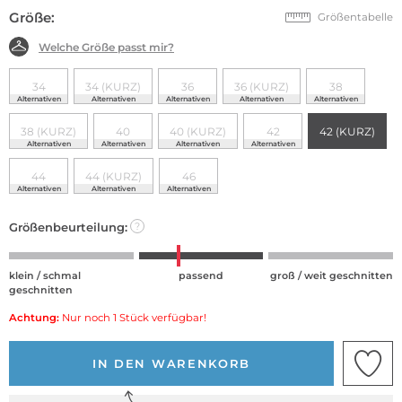
Größe:
Größentabelle
Welche Größe passt mir?
34
34 (KURZ)
36
36 (KURZ)
38
Alternativen
Alternativen
Alternativen
Alternativen
Alternativen
38 (KURZ)
40
40 (KURZ)
42
42 (KURZ)
Alternativen
Alternativen
Alternativen
Alternativen
44
44 (KURZ)
46
Alternativen
Alternativen
Alternativen
Größenbeurteilung:
?
klein / schmal
passend
groß / weit geschnitten
geschnitten
Achtung:
Nur noch 1 Stück verfügbar!
IN DEN WARENKORB