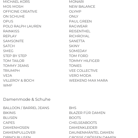
MICHAEL KORS
MONARI
MOS MOSH
NEW BALANCE
OFFICINE CREATIVE
OLYMP
ON SCHUHE
ONLY
OPUS
PAUL GREEN
POLO RALPH LAUREN
RAGWEAR
RAINKISS
REISENTHEL
REPLAY
RICHROYAL
SAMSONITE
SANETTA
SATCH
SKINY
SMEG
SOMEDAY
STEP BY STEP
TOM FORD
TOM TAILOR
TOMMY HILFIGER
TOMMY JEANS
TONIES
TRIUMPH
VEE COLLECTIVE
VEJA
VERO MODA
VILLEROY & BOCH
WEEKEND MAX MARA
WMF
Damenmode & Schuhe
BALLOON / BARREL JEANS
BHS
BIKINIS
BLAZER FÜR DAMEN
BLUSEN
BOOTS
CAPES
CHELSEABOOTS
DAMENHOSEN
DAMENKLEIDER
DAMENPULLOVER
DAUNENMÄNTEL DAMEN
DIRNDLBLUSEN
GROSSE GRÖSSEN DAMEN