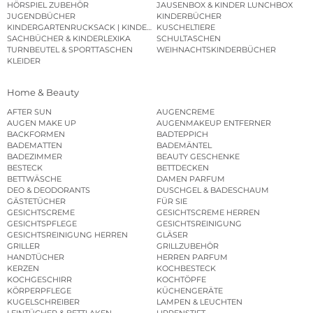
HÖRSPIEL ZUBEHÖR
JAUSENBOX & KINDER LUNCHBOX
JUGENDBÜCHER
KINDERBÜCHER
KINDERGARTENRUCKSACK | KINDERGARTENBEUTEL
KUSCHELTIERE
SACHBÜCHER & KINDERLEXIKA
SCHULTASCHEN
TURNBEUTEL & SPORTTASCHEN
WEIHNACHTSKINDERBÜCHER
KLEIDER
Home & Beauty
AFTER SUN
AUGENCREME
AUGEN MAKE UP
AUGENMAKEUP ENTFERNER
BACKFORMEN
BADTEPPICH
BADEMATTEN
BADEMÄNTEL
BADEZIMMER
BEAUTY GESCHENKE
BESTECK
BETTDECKEN
BETTWÄSCHE
DAMEN PARFUM
DEO & DEODORANTS
DUSCHGEL & BADESCHAUM
GÄSTETÜCHER
FÜR SIE
GESICHTSCREME
GESICHTSCREME HERREN
GESICHTSPFLEGE
GESICHTSREINIGUNG
GESICHTSREINIGUNG HERREN
GLÄSER
GRILLER
GRILLZUBEHÖR
HANDTÜCHER
HERREN PARFUM
KERZEN
KOCHBESTECK
KOCHGESCHIRR
KOCHTÖPFE
KÖRPERPFLEGE
KÜCHENGERÄTE
KUGELSCHREIBER
LAMPEN & LEUCHTEN
LEINTÜCHER & BETTLAKEN
LIPPENSTIFT