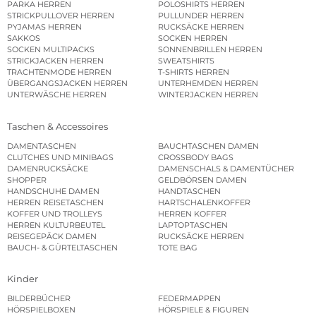
PARKA HERREN
POLOSHIRTS HERREN
STRICKPULLOVER HERREN
PULLUNDER HERREN
PYJAMAS HERREN
RUCKSÄCKE HERREN
SAKKOS
SOCKEN HERREN
SOCKEN MULTIPACKS
SONNENBRILLEN HERREN
STRICKJACKEN HERREN
SWEATSHIRTS
TRACHTENMODE HERREN
T-SHIRTS HERREN
ÜBERGANGSJACKEN HERREN
UNTERHEMDEN HERREN
UNTERWÄSCHE HERREN
WINTERJACKEN HERREN
Taschen & Accessoires
DAMENTASCHEN
BAUCHTASCHEN DAMEN
CLUTCHES UND MINIBAGS
CROSSBODY BAGS
DAMENRUCKSÄCKE
DAMENSCHALS & DAMENTÜCHER
SHOPPER
GELDBÖRSEN DAMEN
HANDSCHUHE DAMEN
HANDTASCHEN
HERREN REISETASCHEN
HARTSCHALENKOFFER
KOFFER UND TROLLEYS
HERREN KOFFER
HERREN KULTURBEUTEL
LAPTOPTASCHEN
REISEGEPÄCK DAMEN
RUCKSÄCKE HERREN
BAUCH- & GÜRTELTASCHEN
TOTE BAG
Kinder
BILDERBÜCHER
FEDERMAPPEN
HÖRSPIELBOXEN
HÖRSPIELE & FIGUREN