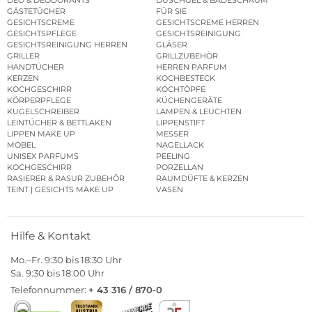
DEO & DEODORANTS
DUSCHGEL & BADESCHAUM
GÄSTETÜCHER
FÜR SIE
GESICHTSCREME
GESICHTSCREME HERREN
GESICHTSPFLEGE
GESICHTSREINIGUNG
GESICHTSREINIGUNG HERREN
GLÄSER
GRILLER
GRILLZUBEHÖR
HANDTÜCHER
HERREN PARFUM
KERZEN
KOCHBESTECK
KOCHGESCHIRR
KOCHTÖPFE
KÖRPERPFLEGE
KÜCHENGERÄTE
KUGELSCHREIBER
LAMPEN & LEUCHTEN
LEINTÜCHER & BETTLAKEN
LIPPENSTIFT
LIPPEN MAKE UP
MESSER
MÖBEL
NAGELLACK
UNISEX PARFUMS
PEELING
KOCHGESCHIRR
PORZELLAN
RASIERER & RASUR ZUBEHÖR
RAUMDÜFTE & KERZEN
TEINT | GESICHTS MAKE UP
VASEN
Hilfe & Kontakt
Mo.–Fr. 9:30 bis 18:30 Uhr
Sa. 9:30 bis 18:00 Uhr
Telefonnummer:
+ 43 316 / 870-0