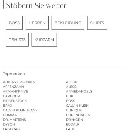
Stöbern Sie weiter
BOSS
HERREN
BEKLEIDUNG
SHIRTS
T SHIRTS
KURZARM
Topmarken
ADIDAS ORIGINALS
AESOP
AFFENZAHN
ALESSI
ARMANI/PRIVÉ
ARMEDANGELS
BARBOUR
BDK
BIRKENSTOCK
BOSS
BRAX
CALVIN KLEIN
CALVIN KLEIN JEANS
CLINIQUE
COMMA
COPENHAGEN
DR. MARTENS
DRYKORN
DYSON
ECOALF
ERGOBAG
FALKE