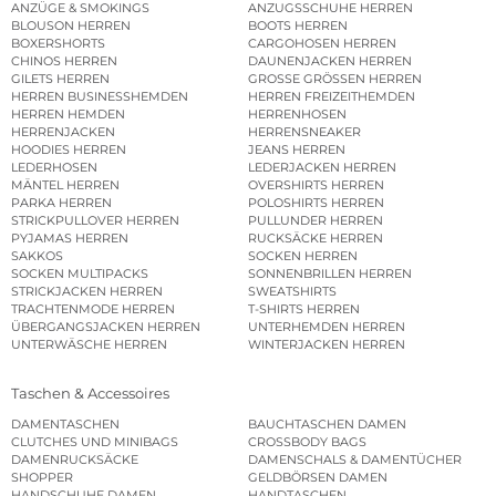
ANZÜGE & SMOKINGS
ANZUGSSCHUHE HERREN
BLOUSON HERREN
BOOTS HERREN
BOXERSHORTS
CARGOHOSEN HERREN
CHINOS HERREN
DAUNENJACKEN HERREN
GILETS HERREN
GROSSE GRÖSSEN HERREN
HERREN BUSINESSHEMDEN
HERREN FREIZEITHEMDEN
HERREN HEMDEN
HERRENHOSEN
HERRENJACKEN
HERRENSNEAKER
HOODIES HERREN
JEANS HERREN
LEDERHOSEN
LEDERJACKEN HERREN
MÄNTEL HERREN
OVERSHIRTS HERREN
PARKA HERREN
POLOSHIRTS HERREN
STRICKPULLOVER HERREN
PULLUNDER HERREN
PYJAMAS HERREN
RUCKSÄCKE HERREN
SAKKOS
SOCKEN HERREN
SOCKEN MULTIPACKS
SONNENBRILLEN HERREN
STRICKJACKEN HERREN
SWEATSHIRTS
TRACHTENMODE HERREN
T-SHIRTS HERREN
ÜBERGANGSJACKEN HERREN
UNTERHEMDEN HERREN
UNTERWÄSCHE HERREN
WINTERJACKEN HERREN
Taschen & Accessoires
DAMENTASCHEN
BAUCHTASCHEN DAMEN
CLUTCHES UND MINIBAGS
CROSSBODY BAGS
DAMENRUCKSÄCKE
DAMENSCHALS & DAMENTÜCHER
SHOPPER
GELDBÖRSEN DAMEN
HANDSCHUHE DAMEN
HANDTASCHEN