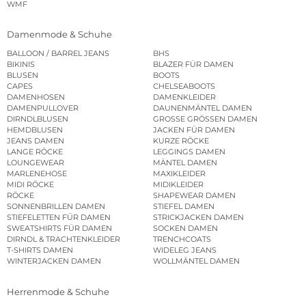
WMF
Damenmode & Schuhe
BALLOON / BARREL JEANS
BHS
BIKINIS
BLAZER FÜR DAMEN
BLUSEN
BOOTS
CAPES
CHELSEABOOTS
DAMENHOSEN
DAMENKLEIDER
DAMENPULLOVER
DAUNENMÄNTEL DAMEN
DIRNDLBLUSEN
GROSSE GRÖSSEN DAMEN
HEMDBLUSEN
JACKEN FÜR DAMEN
JEANS DAMEN
KURZE RÖCKE
LANGE RÖCKE
LEGGINGS DAMEN
LOUNGEWEAR
MÄNTEL DAMEN
MARLENEHOSE
MAXIKLEIDER
MIDI RÖCKE
MIDIKLEIDER
RÖCKE
SHAPEWEAR DAMEN
SONNENBRILLEN DAMEN
STIEFEL DAMEN
STIEFELETTEN FÜR DAMEN
STRICKJACKEN DAMEN
SWEATSHIRTS FÜR DAMEN
SOCKEN DAMEN
DIRNDL & TRACHTENKLEIDER
TRENCHCOATS
T-SHIRTS DAMEN
WIDELEG JEANS
WINTERJACKEN DAMEN
WOLLMÄNTEL DAMEN
Herrenmode & Schuhe