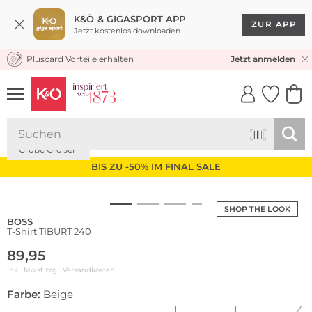
K&Ö & GIGASPORT APP
ZUR APP
Jetzt kostenlos downloaden
Pluscard Vorteile erhalten
KOSTENLOSER VERSAND* & RÜCKVERSAND
Jetzt anmelden
UNSERE APP
CLICK &
CLICK &
COLLECT
RESERVE
Große Größen
BIS ZU -50% IM FINAL SALE
SHOP THE LOOK
BOSS
T-Shirt TIBURT 240
89,95
inkl. Mwst zzgl.
Versandkosten
Farbe:
Beige