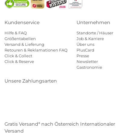
Kundenservice
Unternehmen
Hilfe & FAQ
Standorte / Häuser
Größentabellen
Job & Karriere
Versand & Lieferung
Über uns
Retouren & Reklamationen FAQ
PlusCard
Click & Collect
Presse
Click & Reserve
Newsletter
Gastronomie
Unsere Zahlungsarten
Klarna
Paypal
Mastercard
Visa
Diners
Eps
Shop
Applepay
Amazon
Gratis Versand* nach Österreich Internationaler
Versand