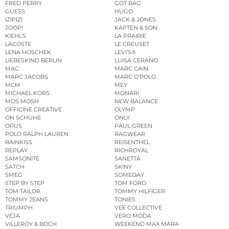
FRED PERRY
GOT BAG
GUESS
HUGO
IZIPIZI
JACK & JONES
JOOP!
KAPTEN & SON
KIEHL’S
LA PRAIRIE
LACOSTE
LE CREUSET
LENA HOSCHEK
LEVI’S®
LIEBESKIND BERLIN
LUISA CERANO
MAC
MARC CAIN
MARC JACOBS
MARC O’POLO
MCM
MEY
MICHAEL KORS
MONARI
MOS MOSH
NEW BALANCE
OFFICINE CREATIVE
OLYMP
ON SCHUHE
ONLY
OPUS
PAUL GREEN
POLO RALPH LAUREN
RAGWEAR
RAINKISS
REISENTHEL
REPLAY
RICHROYAL
SAMSONITE
SANETTA
SATCH
SKINY
SMEG
SOMEDAY
STEP BY STEP
TOM FORD
TOM TAILOR
TOMMY HILFIGER
TOMMY JEANS
TONIES
TRIUMPH
VEE COLLECTIVE
VEJA
VERO MODA
VILLEROY & BOCH
WEEKEND MAX MARA