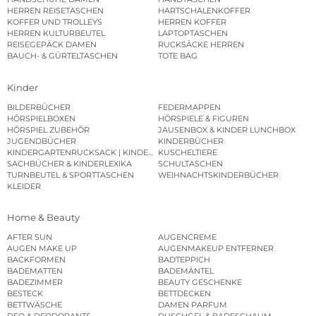
HERREN REISETASCHEN
HARTSCHALENKOFFER
KOFFER UND TROLLEYS
HERREN KOFFER
HERREN KULTURBEUTEL
LAPTOPTASCHEN
REISEGEPÄCK DAMEN
RUCKSÄCKE HERREN
BAUCH- & GÜRTELTASCHEN
TOTE BAG
Kinder
BILDERBÜCHER
FEDERMAPPEN
HÖRSPIELBOXEN
HÖRSPIELE & FIGUREN
HÖRSPIEL ZUBEHÖR
JAUSENBOX & KINDER LUNCHBOX
JUGENDBÜCHER
KINDERBÜCHER
KINDERGARTENRUCKSACK | KINDERGARTENBEUTEL
KUSCHELTIERE
SACHBÜCHER & KINDERLEXIKA
SCHULTASCHEN
TURNBEUTEL & SPORTTASCHEN
WEIHNACHTSKINDERBÜCHER
KLEIDER
Home & Beauty
AFTER SUN
AUGENCREME
AUGEN MAKE UP
AUGENMAKEUP ENTFERNER
BACKFORMEN
BADTEPPICH
BADEMATTEN
BADEMÄNTEL
BADEZIMMER
BEAUTY GESCHENKE
BESTECK
BETTDECKEN
BETTWÄSCHE
DAMEN PARFUM