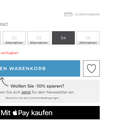
Größentabelle
 mir?
50
52
54
56
Alternativen
Alternativen
Alternativen
 verfügbar!
DEN WARENKORB
Wollen Sie -10% sparen?
en Sie sich
jetzt
für den Newsletter an.
Beachten Sie die Gutscheinbedingungen.