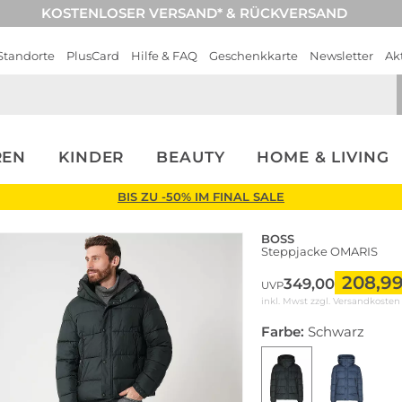
KOSTENLOSER VERSAND* & RÜCKVERSAND
Standorte
PlusCard
Hilfe & FAQ
Geschenkkarte
Newsletter
Ak
REN
KINDER
BEAUTY
HOME & LIVING
BIS ZU -50% IM FINAL SALE
BOSS
Steppjacke OMARIS
208,9
349,00
UVP
inkl. Mwst zzgl.
Versandkosten
Farbe:
Schwarz