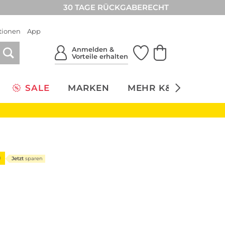
30 TAGE RÜCKGABERECHT
tionen
App
Anmelden &
Vorteile erhalten
SALE
MARKEN
MEHR K&Ö
NACH
9
Jetzt
sparen