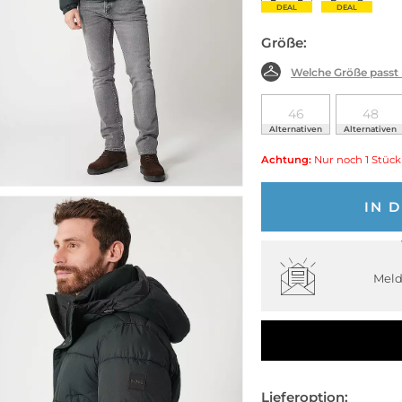
DEAL
DEAL
Größe:
Welche Größe passt
46
48
Alternativen
Alternativen
Achtung:
Nur noch 1 Stück
IN 
Meld
Lieferoption: