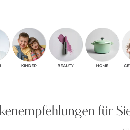
N
KINDER
BEAUTY
HOME
GE
enempfehlungen für Si