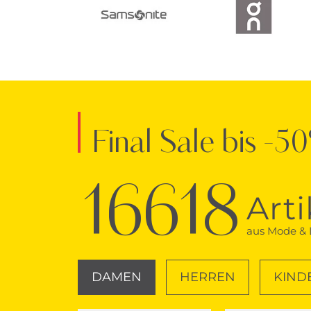
Final Sale bis -5
16618
Arti
aus Mode & L
DAMEN
HERREN
KIND