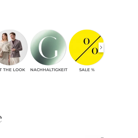
T THE LOOK
NACHHALTIGKEIT
SALE %
e