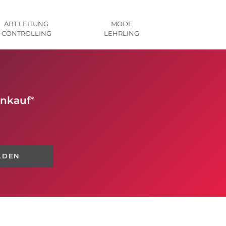
ABT.LEITUNG
MODE
CONTROLLING
LEHRLING
inkauf
*
LDEN