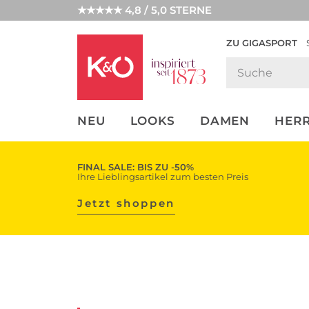
★★★★★ 4,8 / 5,0 STERNE
ZU GIGASPORT
FASHION-
UNSERE APP
CLICK &
CLICK &
TRENDS
COLLECT
RESERVE
NEU
LOOKS
DAMEN
HER
FINAL SALE: BIS ZU -50%
Ihre Lieblingsartikel zum besten Preis
Jetzt shoppen