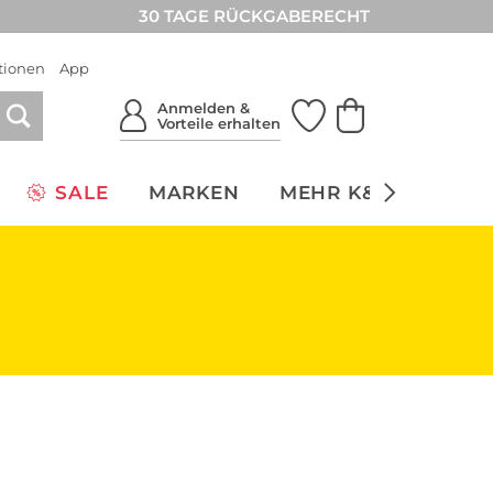
30 TAGE RÜCKGABERECHT
tionen
App
Anmelden &
Vorteile erhalten
SALE
MARKEN
MEHR K&Ö
NACH