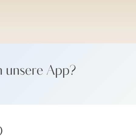
SANTORINI SOFT
n unsere App?
Ö