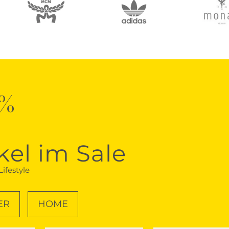
0%
kel im Sale
ifestyle
ER
HOME