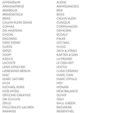
AFFENZAHN
ALESSI
ARMANI/PRIVÉ
ARMEDANGELS
BARBOUR
BDK
BIRKENSTOCK
BOSS
BRAX
CALVIN KLEIN
CALVIN KLEIN JEANS
CLINIQUE
COMMA
COPENHAGEN
DR. MARTENS
DRYKORN
DYSON
ECOALF
ERGOBAG
FALKE
FRED PERRY
GOT BAG
GUESS
HUGO
IZIPIZI
JACK & JONES
JOOP!
KAPTEN & SON
KIEHL’S
LA PRAIRIE
LACOSTE
LE CREUSET
LENA HOSCHEK
LEVI’S®
LIEBESKIND BERLIN
LUISA CERANO
MAC
MARC CAIN
MARC JACOBS
MARC O’POLO
MCM
MEY
MICHAEL KORS
MONARI
MOS MOSH
NEW BALANCE
OFFICINE CREATIVE
OLYMP
ON SCHUHE
ONLY
OPUS
PAUL GREEN
POLO RALPH LAUREN
RAGWEAR
RAINKISS
REISENTHEL