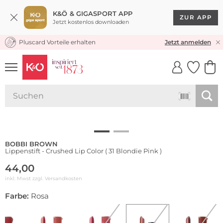
K&Ö & GIGASPORT APP
ZUR APP
Jetzt kostenlos downloaden
Pluscard Vorteile erhalten
KOSTENLOSER VERSAND* & RÜCKVERSAND
Jetzt anmelden
UNSERE APP
CLICK &
CLICK &
COLLECT
RESERVE
BOBBI BROWN
Lippenstift - Crushed Lip Color ( 31 Blondie Pink )
44,00
inkl. Mwst zzgl.
Versandkosten
Farbe:
Rosa