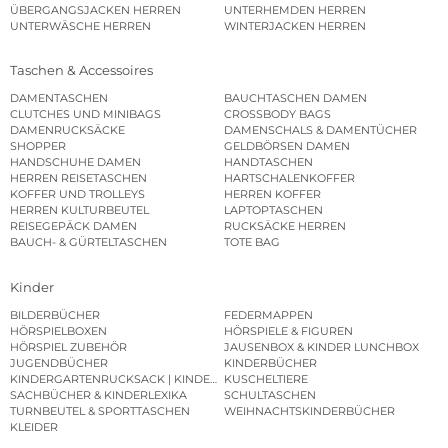
ÜBERGANGSJACKEN HERREN
UNTERHEMDEN HERREN
UNTERWÄSCHE HERREN
WINTERJACKEN HERREN
Taschen & Accessoires
DAMENTASCHEN
BAUCHTASCHEN DAMEN
CLUTCHES UND MINIBAGS
CROSSBODY BAGS
DAMENRUCKSÄCKE
DAMENSCHALS & DAMENTÜCHER
SHOPPER
GELDBÖRSEN DAMEN
HANDSCHUHE DAMEN
HANDTASCHEN
HERREN REISETASCHEN
HARTSCHALENKOFFER
KOFFER UND TROLLEYS
HERREN KOFFER
HERREN KULTURBEUTEL
LAPTOPTASCHEN
REISEGEPÄCK DAMEN
RUCKSÄCKE HERREN
BAUCH- & GÜRTELTASCHEN
TOTE BAG
Kinder
BILDERBÜCHER
FEDERMAPPEN
HÖRSPIELBOXEN
HÖRSPIELE & FIGUREN
HÖRSPIEL ZUBEHÖR
JAUSENBOX & KINDER LUNCHBOX
JUGENDBÜCHER
KINDERBÜCHER
KINDERGARTENRUCKSACK | KINDERGARTENBEUTEL
KUSCHELTIERE
SACHBÜCHER & KINDERLEXIKA
SCHULTASCHEN
TURNBEUTEL & SPORTTASCHEN
WEIHNACHTSKINDERBÜCHER
KLEIDER