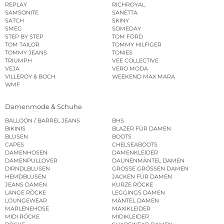
REPLAY
RICHROYAL
SAMSONITE
SANETTA
SATCH
SKINY
SMEG
SOMEDAY
STEP BY STEP
TOM FORD
TOM TAILOR
TOMMY HILFIGER
TOMMY JEANS
TONIES
TRIUMPH
VEE COLLECTIVE
VEJA
VERO MODA
VILLEROY & BOCH
WEEKEND MAX MARA
WMF
Damenmode & Schuhe
BALLOON / BARREL JEANS
BHS
BIKINIS
BLAZER FÜR DAMEN
BLUSEN
BOOTS
CAPES
CHELSEABOOTS
DAMENHOSEN
DAMENKLEIDER
DAMENPULLOVER
DAUNENMÄNTEL DAMEN
DIRNDLBLUSEN
GROSSE GRÖSSEN DAMEN
HEMDBLUSEN
JACKEN FÜR DAMEN
JEANS DAMEN
KURZE RÖCKE
LANGE RÖCKE
LEGGINGS DAMEN
LOUNGEWEAR
MÄNTEL DAMEN
MARLENEHOSE
MAXIKLEIDER
MIDI RÖCKE
MIDIKLEIDER