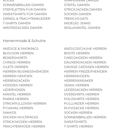
RÖCKE
SHAPEWEAR DAMEN
SONNENBRILLEN DAMEN
STIEFEL DAMEN
STIEFELETTEN FÜR DAMEN
STRICKJACKEN DAMEN
SWEATSHIRTS FÜR DAMEN
SOCKEN DAMEN
DIRNDL & TRACHTENKLEIDER
TRENCHCOATS
T-SHIRTS DAMEN
WIDELEG JEANS
WINTERJACKEN DAMEN
WOLLMÄNTEL DAMEN
Herrenmode & Schuhe
ANZÜGE & SMOKINGS
ANZUGSSCHUHE HERREN
BLOUSON HERREN
BOOTS HERREN
BOXERSHORTS
CARGOHOSEN HERREN
CHINOS HERREN
DAUNENJACKEN HERREN
GILETS HERREN
GROSSE GRÖSSEN HERREN
HERREN BUSINESSHEMDEN
HERREN FREIZEITHEMDEN
HERREN HEMDEN
HERRENHOSEN
HERRENJACKEN
HERRENSNEAKER
HOODIES HERREN
JEANS HERREN
LEDERHOSEN
LEDERJACKEN HERREN
MÄNTEL HERREN
OVERSHIRTS HERREN
PARKA HERREN
POLOSHIRTS HERREN
STRICKPULLOVER HERREN
PULLUNDER HERREN
PYJAMAS HERREN
RUCKSÄCKE HERREN
SAKKOS
SOCKEN HERREN
SOCKEN MULTIPACKS
SONNENBRILLEN HERREN
STRICKJACKEN HERREN
SWEATSHIRTS
TRACHTENMODE HERREN
T-SHIRTS HERREN