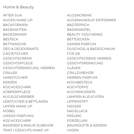
Home & Beauty
AFTER SUN
AUGENCREME
AUGEN MAKE UP
AUGENMAKEUP ENTFERNER
BACKFORMEN
BADTEPPICH
BADEMATTEN
BADEMÄNTEL
BADEZIMMER
BEAUTY GESCHENKE
BESTECK
BETTDECKEN
BETTWÄSCHE
DAMEN PARFUM
DEO & DEODORANTS
DUSCHGEL & BADESCHAUM
GÄSTETÜCHER
FÜR SIE
GESICHTSCREME
GESICHTSCREME HERREN
GESICHTSPFLEGE
GESICHTSREINIGUNG
GESICHTSREINIGUNG HERREN
GLÄSER
GRILLER
GRILLZUBEHÖR
HANDTÜCHER
HERREN PARFUM
KERZEN
KOCHBESTECK
KOCHGESCHIRR
KOCHTÖPFE
KÖRPERPFLEGE
KÜCHENGERÄTE
KUGELSCHREIBER
LAMPEN & LEUCHTEN
LEINTÜCHER & BETTLAKEN
LIPPENSTIFT
LIPPEN MAKE UP
MESSER
MÖBEL
NAGELLACK
UNISEX PARFUMS
PEELING
KOCHGESCHIRR
PORZELLAN
RASIERER & RASUR ZUBEHÖR
RAUMDÜFTE & KERZEN
TEINT | GESICHTS MAKE UP
VASEN