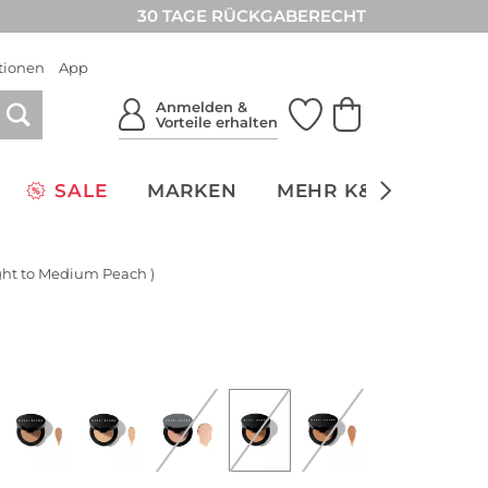
30 TAGE RÜCKGABERECHT
tionen
App
Anmelden &
Vorteile erhalten
SALE
MARKEN
MEHR K&Ö
NACH
ght to Medium Peach )