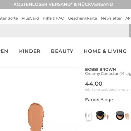
KOSTENLOSER VERSAND* & RÜCKVERSAND
Standorte
PlusCard
Hilfe & FAQ
Geschenkkarte
Newsletter
Ak
REN
KINDER
BEAUTY
HOME & LIVING
BOBBI BROWN
Creamy Corrector (14 Li
44,00
inkl. Mwst zzgl.
Versandkosten
Farbe:
Beige